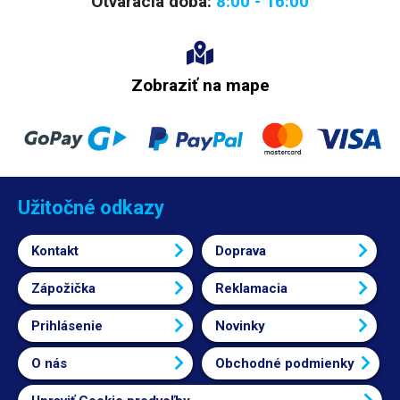
Otváracia doba:
8:00 - 16:00
Zobraziť na mape
Užitočné odkazy
Kontakt
Doprava
Zápožička
Reklamacia
Prihlásenie
Novinky
O nás
Obchodné podmienky