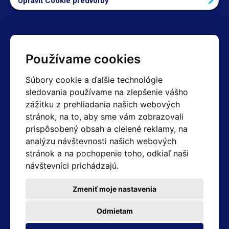
Upraviť Cookie predvoľby
Kontakty
Používame cookies
Obchodné oddelenie Reklamácie
Súbory cookie a ďalšie technológie
+420 603 357 606 +420 605 234 204
sledovania používame na zlepšenie vášho
info@hotair.cz
zážitku z prehliadania našich webových
Fakturačné a expedičné oddelenie
stránok, na to, aby sme vám zobrazovali
+420 605 259 759
(Po–Pia: 7:30 – 15:00)
prispôsobený obsah a cielené reklamy, na
analýzu návštevnosti našich webových
Technické oddelenie
stránok a na pochopenie toho, odkiaľ naši
+420 603 355 085
(Po–Pia: 8:00 – 16:00)
návštevníci prichádzajú.
servis@hotair.cz
Výdaj tovaru (Ostrava): Po-Pia: 8:00 - 16:00
Zmeniť moje nastavenia
Platba len v hotovosti
Odmietam
Adresa predajne