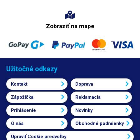
Zobraziť na mape
Užitočné odkazy
Kontakt
Doprava
Zápožička
Reklamacia
Prihlásenie
Novinky
O nás
Obchodné podmienky
Upraviť Cookie predvoľby