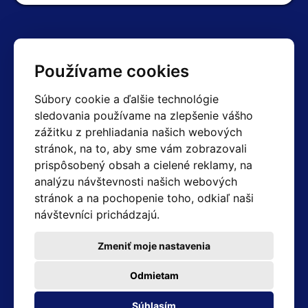
Kontakty
Používame cookies
Obchodné oddelenie Reklamácie
Súbory cookie a ďalšie technológie
+420 603 357 606 +420 605 234 204
sledovania používame na zlepšenie vášho
info@hotair.cz
zážitku z prehliadania našich webových
Fakturačné a expedičné oddelenie
stránok, na to, aby sme vám zobrazovali
+420 605 259 759
(Po–Pia: 7:30 – 15:00)
prispôsobený obsah a cielené reklamy, na
analýzu návštevnosti našich webových
Technické oddelenie
stránok a na pochopenie toho, odkiaľ naši
+420 603 355 085
(Po–Pia: 8:00 – 16:00)
návštevníci prichádzajú.
servis@hotair.cz
Výdaj tovaru (Ostrava): Po-Pia: 8:00 - 16:00
Zmeniť moje nastavenia
Platba len v hotovosti
Odmietam
Adresa predajne
Súhlasím