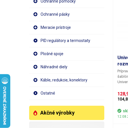
Ochranné pomôcky
Ochranné pásky
Meracie prístroje
PID regulátory a termostaty
Plošné spoje
Univ
rozm
Náhradné diely
Prípra
šablón
Káble, redukcie, konektory
Univer
v možn
diera
Ostatné
128,
šablón
104,8
9x9 c
otvoro
sk
Akčné výrobky
všetk
12.08.
šablón