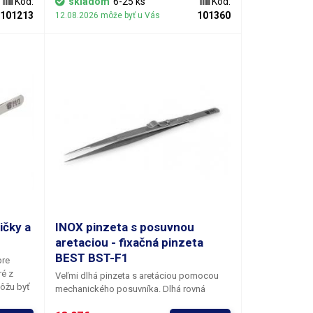
Kód:
skladom
6-25 ks
Kód:
ehkými
101213
101360
12.08.2026 môže byť u Vás
i
odeniu
vať
ičky a
INOX pinzeta s posuvnou
aretaciou - fixačná pinzeta
BEST BST-F1
pre
ré z
Veľmi dlhá pinzeta s aretáciou pomocou
ôžu byť
mechanického posuvníka. Dlhá rovná
plikáciu
pinzeta s drážkovanými čeľusťami s