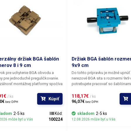
erzálny držiak BGA šablón
Držiak BGA šablón rozme
erov 8 i 9 cm
9x9 cm
vok pre uchytenie BGA obvodu a
Do tohto prípravku je možné upnúť 
y pre jednoduché preguličkovanie.
nerezové BGA sita s rozmermi 9x9 
zálnosť montážnej platformy spočíva
potrebujete pracovať so šablónami
osti upnutia BGA matríc s fixačnými
je nutné zvoliť iný prípravok. Precízn
mi o rozstupe zodpovedajúce
reballing Ball Grid Array obvodov s
91€ 
118,17€ 
/ ks
/ ks
Kúpiť
am 8x8 cm a rovnako tak aj šablón
vylepšeným uchytením čipu pomo
0€ 
96,07€ 
bez DPH
bez DPH
m, vďaka zdvojeným upínacím
dvoch napružených ručičiek; pre x a
m. Držiak je tak kompatibilný so
zvlášť. Tento prepracovanejší syst
ladom
2-5 ks
Kód:
skladom
2-5 ks
ými dostupnými typmi nerezových
držania BGA obvodov je vhodný na
100224
2026 môže byť u Vás
12.08.2026 môže byť u Vás
 a setov šablón z našej ponuky.
preguličkovanie série rovnakých č