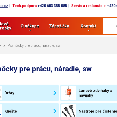
ir.cz
Tech.podpora
+420 603 355 085
Servis a reklamácie
+420 
Nové
O nákupe
Zápožička
Kontakt
robky
Pomôcky pre prácu, náradie, sw
ôcky pre prácu, náradie, sw
Lanové zdviháky a
Drôty
navijaky
Kliešte
Nástroje pre čisteni