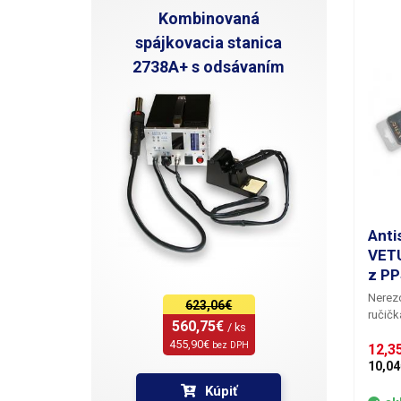
Kombinovaná
spájkovacia stanica
2738A+ s odsávaním
Anti
VETU
z P
Nerezo
623,06€
ručičk
560,75€ 
/ ks
(PPS).
455,90€ 
bez DPH
12,3
jedine
absolú
10,04
odolno
Kúpiť
nedoch