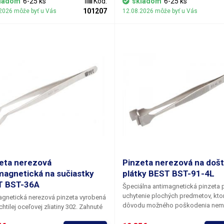
ladom
6-25 ks
Kód:
skladom
6-25 ks
optickými elementmi, drobnými kr
eriál antimagnetický, nekorozívny a
101207
2026 môže byť u Vás
12.08.2026 môže byť u Vás
súčasťami, perlami a inými objektm
atický. Kovová časť pinzety je
náchylnými k mechanickému pošk
ná z nehrdzavejúcej ocele 302.
povrchu. Čistenie je možné vykoná
jemným brúsnym papierom.
eta nerezová
Pinzeta nerezová na došt
magnetická na sučiastky
plátky BEST BST-91-4L
T BST-36A
Špeciálna antimagnetická pinzeta 
uchytenie plochých predmetov, kto
gnetická nerezová pinzeta vyrobená
dôvodu možného poškodenia nem
chtilej oceľovej zliatiny 302. Zahnuté
uchytené priamo prstami. Typickú a
é plôšky pinzety fungujú ako