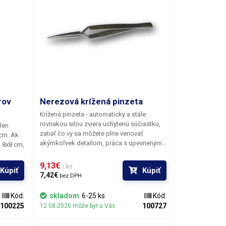
rov
Nerezová krížená pinzeta
Krížená pinzeta - automaticky a stále
rovnakou silou zviera uchytenú súčiastku,
len
zatiaľ čo vy sa môžete plne venovať
cm. Ak
akýmkoľvek detailom, práca s upevneným
 8x8 cm,
dielom. Pinzetu stačí raz stlačiť a uchopiť
y kit pre
súčiastku; maximálna veľkosť - medzera
9,13€ 
/ ks
Kúpiť
Kúpiť
medzi plne roztiahnutými hrotmi pinzety je
cou
7,42€ 
bez DPH
16 mm. Materiál je protikorózny a
 y os
antimagnetický.
ém
Kód:
skladom
6-25 ks
Kód:
jmä pre
100225
100727
12.08.2026 môže byť u Vás
ipov.