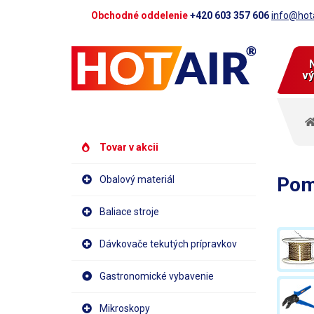
Obchodné oddelenie
+420 603 357 606
info@hota
vý
Tovar v akcii
Pom
Obalový materiál
Baliace stroje
Dávkovače tekutých prípravkov
Gastronomické vybavenie
Mikroskopy