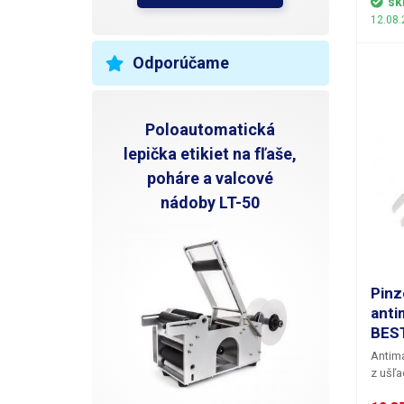
sk
je mat
12.08.
antist
vyrobe
Odporúčame
Poloautomatická
lepička etikiet na fľaše,
poháre a valcové
nádoby LT-50
Pinz
anti
BES
Antima
z ušľa
pľacat