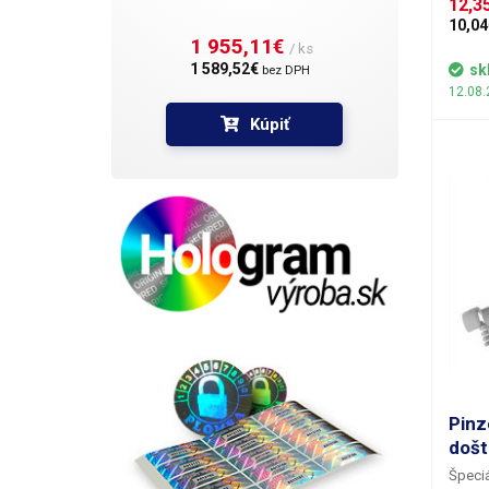
12,3
spoľah
uľahču
10,04
1 955,11€ 
dosky 
/ ks
matova
1 589,52€ 
sk
bez DPH
je tvr
12.08.
odolný
Kúpiť
Pinz
došt
Špeciá