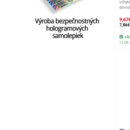
uchyte
dôvod
uchyte
apliká
9,67€
kremí
7,86€
polovo
pinze
sk
všetký
12.08.
vyrobe
oceľov
piesko
(tvrdo
kysel