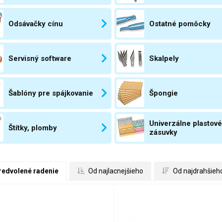
Odsávačky cínu
Ostatné pomôcky
Servisný software
Skalpely
Šablóny pre spájkovanie
Špongie
Univerzálne plastové
Štítky, plomby
zásuvky
redvolené radenie
 Od najlacnejšieho
 Od najdrahšieh