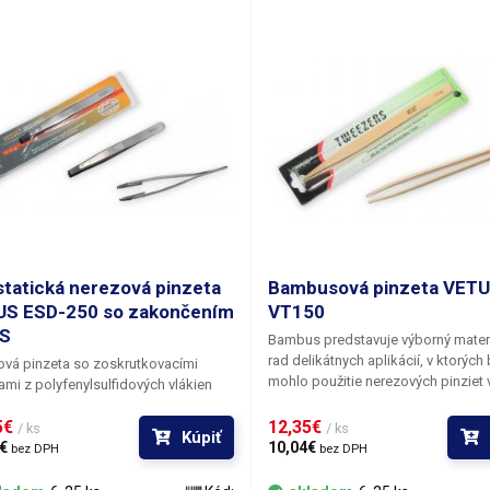
statická nerezová pinzeta
Bambusová pinzeta VET
S ESD-250 so zakončením
VT150
PS
Bambus predstavuje výborný materi
rad delikátnych aplikácií, v ktorých 
vá pinzeta so zoskrutkovacími
mohlo použitie nerezových pinziet v
ami z polyfenylsulfidových vlákien
poškodeniu uchopených predmeto
 Tento materiál prepožičiava pinzete
sa o nevodivý, nemagnetický a
5€ 
12,35€ 
čné vlastnosti medzi ne patrí
/ ks
/ ks
Kúpiť
antimagnetický materiál, ktorý nav
tna odolnosť proti kyselinám,
€ 
10,04€ 
bez DPH
bez DPH
odoláva mnohým chemikáliám. Pinz
sť voči teplotám do 170 °C s tým, že
určená na bezpečnú manipuláciu s
ádza k ohrevu kovovej časti. Ďalej