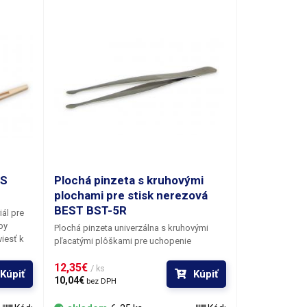
US
Plochá pinzeta s kruhovými
plochami pre stisk nerezová
BEST BST-5R
ál pre
by
Plochá pinzeta univerzálna s kruhovými
iesť k
pľacatými plôškami pre uchopenie
v. Jedná
predmetov. Je vyrobená z nehrdzavejúcej
12,35€ 
antimagnetickej ocele. Vhodná pre
/ ks
Kúpiť
Kúpiť
yše
pridržanie väčších súčiastok.
10,04€ 
bez DPH
eta je
 malými