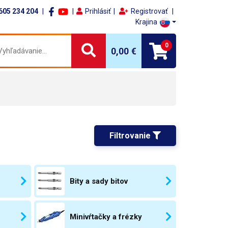
605 234 204
Prihlásiť
Registrovať
Krajina
0
0,00 €
Filtrovanie 
Bity a sady bitov
e
Minivŕtačky a frézky