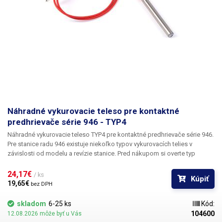
Náhradné vykurovacie teleso pre kontaktné
predhrievače série 946 - TYP4
Náhradné vykurovacie teleso
TYP4
pre kontaktné
predhrievače série
946
.
Pre stanice radu 946 existuje niekoľko typov vykurovacích telies v
závislosti od modelu a revízie stanice. Pred nákupom si overte typ
vykurovacieho telesa vo vašej stanici. Keďže napätie vykurovacieho
prvku TYP4 je 115 V, sú dva v sérii, pri objednávaní zohľadnite, či
24,17€ 
/ ks
Kúpiť
potrebujete 1 alebo 2 ks. V našom obchode ponúkame viacero typov
19,65€ 
bez DPH
vykurovacích telies pre predhrievače série 946: TYP1, TYP2, TYP3, TYP4.
Balenie:
1ks vykurovacieho telesa TYP4
skladom
6-25 ks
Kód:
104600
12.08.2026 môže byť u Vás