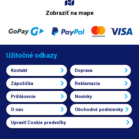
Zobraziť na mape
Užitočné odkazy
Kontakt
Doprava
Zápožička
Reklamacia
Prihlásenie
Novinky
O nás
Obchodné podmienky
Upraviť Cookie predvoľby