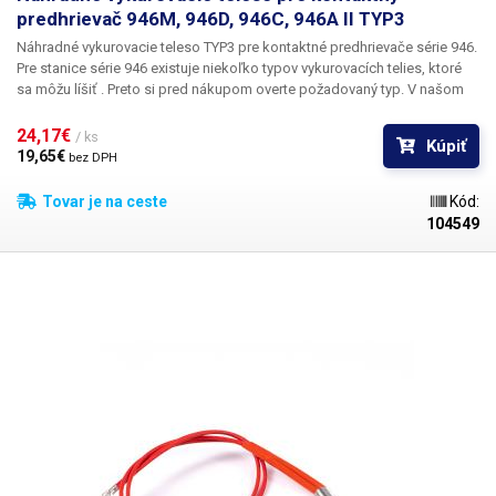
predhrievač 946M, 946D, 946C, 946A II TYP3
Náhradné vykurovacie teleso
TYP3
pre kontaktné
predhrievače série
946
.
Pre stanice série 946 existuje niekoľko typov vykurovacích telies, ktoré
sa môžu líšiť . Preto si pred nákupom overte požadovaný typ. V našom
obchode ponúkame niekoľko typov vykurovacích telies pre kontaktné
predhrievače série 946: TYP1, TYP2, TYP3, TYP4.
Balenie:
1 ks
24,17€ 
/ ks
Kúpiť
vykurovacieho telesa TYP3 Upozorňujeme, že 1ks pre tento výrobok
19,65€ 
bez DPH
znamená dve vykurovacie telesá spojené káblom.
Tovar je na ceste
Kód:
104549