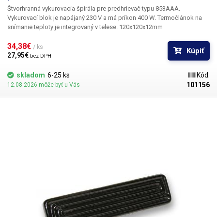
Štvorhranná vykurovacia špirála pre predhrievač typu 853AAA.
Vykurovací blok je napájaný 230 V a má príkon 400 W. Termočlánok na
snímanie teploty je integrovaný v telese. 120x120x12mm
34,38€ 
/ ks
Kúpiť
27,95€ 
bez DPH
skladom
6-25 ks
Kód:
101156
12.08.2026 môže byť u Vás