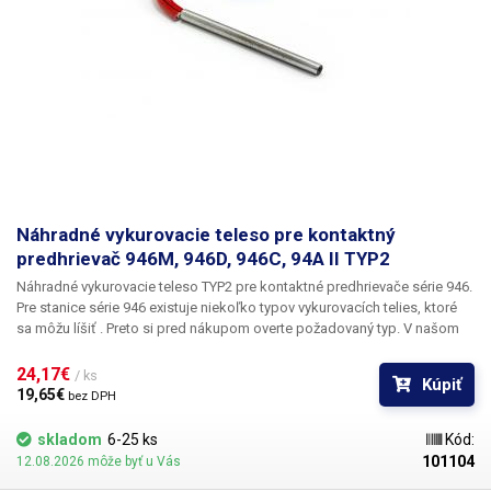
Náhradné vykurovacie teleso pre kontaktný
predhrievač 946M, 946D, 946C, 94A II TYP2
Náhradné vykurovacie teleso
TYP2
pre kontaktné
predhrievače série
946
.
Pre stanice série 946 existuje niekoľko typov vykurovacích telies, ktoré
sa môžu líšiť . Preto si pred nákupom overte požadovaný typ. V našom
obchode ponúkame niekoľko typov vykurovacích telies pre kontaktné
predhrievače série 946: TYP1, TYP2, TYP3, TYP4.
Balenie:
1 ks
24,17€ 
/ ks
Kúpiť
vykurovacieho telesa TYP2
19,65€ 
bez DPH
skladom
6-25 ks
Kód:
101104
12.08.2026 môže byť u Vás