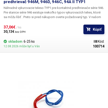
predhrievač 946M, 946D, 946C, 94A II TYP1
Náhradné vykurovacie teleso
TYP1
pre kontaktné
predhrievače série
946
.
Pre stanice série 946 existuje niekoľko typov vykurovacích telies, ktoré
sa môžu líšiť . Preto si pred nákupom overte požadovaný typ. V našom
obchode ponúkame niekoľko typov vykurovacích telies pre kontaktné
predhrievače série 946: TYP1, TYP2, TYP3, TYP4.
Balenie:
1 ks
37,06€ 
/ ks
Kúpiť
vykurovacieho telesa TYP1
30,13€ 
bez DPH
skladom
6-25 ks
Kód:
100714
12.08.2026 môže byť u Vás