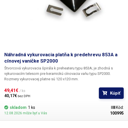
Náhradná vykurovacia platňa k predehrevu 853A a
cínovej vaničke SP2000
Štvorcová vykurovacia špirála k preheateru typu 853A; je zhodná s
vykurovacím telesom pre keramickú cínovacia vaňu typu SP2000.
Rozmery vykurovacej platne sú 120 x120 mm.
49,41€ 
/ ks
Kúpiť
40,17€ 
bez DPH
skladom
1 ks
Kód:
100995
12.08.2026 môže byť u Vás