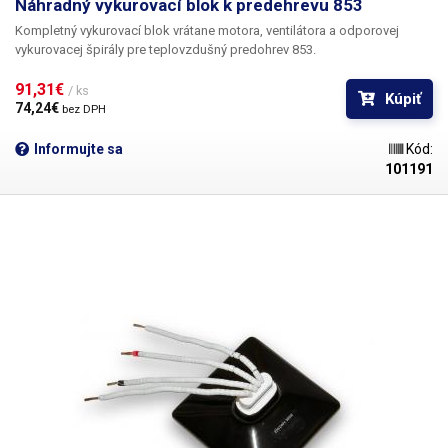
Náhradný vykurovací blok k predehrevu 853
Kompletný vykurovací blok vrátane motora, ventilátora a odporovej
vykurovacej špirály pre teplovzdušný predohrev 853.
91,31€ 
/ ks
Kúpiť
74,24€ 
bez DPH
Informujte sa
Kód:
101191