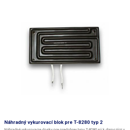
Náhradný vykurovací blok pre T-8280 typ 2
Náhradné vykurovacie dosky pre predohrev typu T-8280 sú k dispozícii v