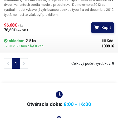
dvoch variantoch podľa modelu predohrevu. Do novembra 2012 sa
vyrábal model vybavený vyhrievacou doskou typu 1 a od decembra 2012
typ 2; nemusí to však byť pravidlom.
96,68€ 
/ ks
Kúpiť
78,60€ 
bez DPH
skladom
2-5 ks
Kód:
100916
12.08.2026 môže byť u Vás
Previous
Next
1
Celkový počet výrobkov:
9
Otváracia doba:
8:00 - 16:00