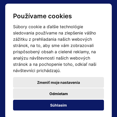
Kontakty
Používame cookies
Obchodné oddelenie Reklamácie
Súbory cookie a ďalšie technológie
+420 603 357 606 +420 605 234 204
sledovania používame na zlepšenie vášho
info@hotair.cz
zážitku z prehliadania našich webových
Fakturačné a expedičné oddelenie
stránok, na to, aby sme vám zobrazovali
+420 605 259 759
(Po–Pia: 7:30 – 15:00)
prispôsobený obsah a cielené reklamy, na
analýzu návštevnosti našich webových
Technické oddelenie
stránok a na pochopenie toho, odkiaľ naši
+420 603 355 085
(Po–Pia: 8:00 – 16:00)
návštevníci prichádzajú.
servis@hotair.cz
Výdaj tovaru (Ostrava): Po-Pia: 8:00 - 16:00
Zmeniť moje nastavenia
Platba len v hotovosti
Odmietam
Adresa predajne
Súhlasím
Michálkovická 2098/86B 710 00 Ostrava