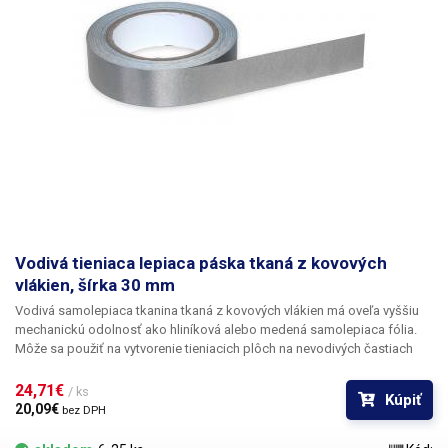
Vodivá tieniaca lepiaca páska tkaná z kovových
vlákien, šírka 30 mm
Vodivá samolepiaca tkanina tkaná z kovových vlákien má oveľa vyššiu
mechanickú odolnosť ako hliníková alebo medená samolepiaca fólia.
Môže sa použiť na vytvorenie tieniacich plôch na nevodivých častiach
krytov zariadení, ako sú plastové časti krytov. Vďaka pružnosti a
húževnatosti materiálu sa tieto plochy veľmi dobre spájajú so zemou;
24,71€ 
/ ks
Kúpiť
samotná páska slúži ako spojovací pružný vodič. Spodná strana je
20,09€ 
bez DPH
potiahnutá vodivou akrylovou lepiacou zmesou.