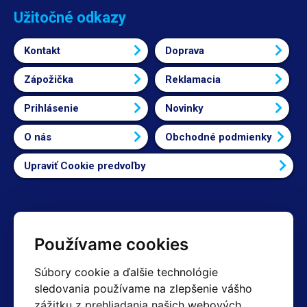
Užitočné odkazy
Kontakt
Doprava
Zápožička
Reklamacia
Prihlásenie
Novinky
O nás
Obchodné podmienky
Upraviť Cookie predvoľby
Kontakty
Používame cookies
Obchodné oddelenie Reklamácie
Súbory cookie a ďalšie technológie
+420 603 357 606 +420 605 234 204
sledovania používame na zlepšenie vášho
info@hotair.cz
zážitku z prehliadania našich webových