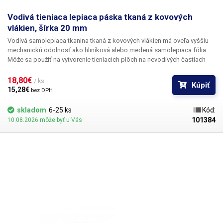
Vodivá tieniaca lepiaca páska tkaná z kovových
vlákien, šírka 20 mm
Vodivá samolepiaca tkanina tkaná z kovových vlákien má oveľa vyššiu
mechanickú odolnosť ako hliníková alebo medená samolepiaca fólia.
Môže sa použiť na vytvorenie tieniacich plôch na nevodivých častiach
krytov zariadení, ako sú plastové časti krytov. Vďaka pružnosti a
húževnatosti materiálu sa tieto plochy veľmi dobre spájajú so zemou;
18,80€ 
/ ks
Kúpiť
samotná páska slúži ako spojovací pružný vodič. Spodná strana je
15,28€ 
bez DPH
potiahnutá vodivou akrylovou lepiacou zmesou.
skladom
6-25 ks
Kód:
101384
10.08.2026 môže byť u Vás