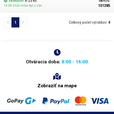
skladom
6-25 ks
Kód:
101385
10.08.2026 môže byť u Vás
Previous
Next
1
Celkový počet výrobkov:
4
Otváracia doba:
8:00 - 16:00
Zobraziť na mape