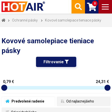
0
Ochranné pásky
Kovové samolepiace tieniace pásky
Kovové samolepiace tieniace
pásky
Filtrovanie 
0,79 €
24,31 €
 Predvolené radenie
 Od najlacnejšieho