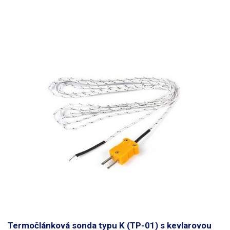
teplotným rozsahom a širokým spektrom použitia v priemysle,
výrobných a servisných prevádzkach.
Termočlánková sonda typu K (TP-01) s kevlarovou