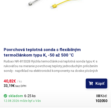
teplote.
Povrchová teplotná sonda s flexibilným
termočlánkom typu K, -50 až 500 °C
Ruibao NR-81532B Rýchla termočlánková teplotná sonda typu K
s
rukoväťou na
meranie povrchovej teploty
jednoduchým priložením
sondy - napríklad na elektronické komponenty na doske plošných
spojov atď. Teplotný snímač - termočlánok sa vyznačuje prakticky
okamžitou reakciou na akúkoľvek zmenu meranej teploty a
meria v
40,82€ 
/ ks
Kúpiť
rozsahu -50 °C až +500 °C
. Táto povrchová teplotná sonda sa na rozdiel
33,19€ 
bez DPH
od iných povrchových teplotných sond vyznačuje kvalitnou konštrukciou
- kovová meracia hlavica, teplotne odolná rukoväť (fenolová
skladom
6-25 ks
Kód:
formaldehydová živica), hrubý špirálový kábel, ktorý umožňuje natiahnuť
102050
12.08.2026 môže byť u Vás
ho na požadovanú dĺžku. Sonda je vhodná najmä na okamžité meranie
povrchovej teploty elektronických súčiastok - napr. polovodičov,