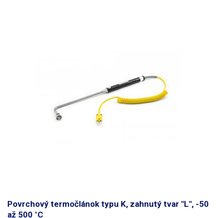
natiahnuť na požadovanú dĺžku. Sonda je vhodná najmä na okamžité
meranie povrchovej teploty elektronických súčiastok - napr.
polovodičov, procesorov, chladičov, šasi, ideálna na kalibráciu všetkých
vykurovacích prvkov až do maximálnej teploty500 °C, na meranie teploty
vo vnútri cínových kúpeľov alebo ultrazvukových kúpeľov, na meranie
teploty vzduchu - vonkajšieho, teplovzdušných spájkovačiek, na
meranie teploty kvapalín, na meranie teploty ložísk, brzdových kotúčov,
motorov, výfukových plynov alebo komínových spalín a ďalšie aplikácie,
ktoré spĺňajú maximálny teplotný limit tyčovej sondy. Termočlánková
sonda
sa pripája ku všetkým staniciam BGA, multimetrom a digitálnym
teplomerom s konektormi typu K
. Sondu možno napríklad pripojiť k
teplomeru TM-902C z našej ponuky. Teplotná a chemická odolnosť
výrobku je daná materiálom, z ktorého je vyrobený: AISI 304.
princíp
činnosti sondy
: Termočlánok je snímač na meranie teploty. Skladá sa z
dvoch rôznorodých kovov, ktoré sú spojené v jednom bode (zváraním).
Keď sa tento spoj zahrieva alebo ochladzuje, vytvára sa napätie, ktoré je
úmerné teplote.
Povrchový termočlánok typu K, zahnutý tvar "L", -50
až 500 °C