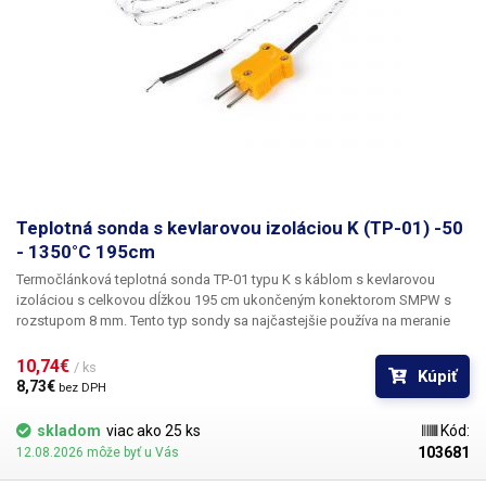
úmerné teplote.
Teplotná sonda s kevlarovou izoláciou K (TP-01) -50
- 1350°C 195cm
Termočlánková teplotná sonda TP-01 typu K s káblom s kevlarovou
izoláciou s celkovou dĺžkou 195 cm ukončeným konektorom SMPW s
rozstupom 8 mm.
Tento typ sondy sa najčastejšie používa na meranie
teploty
v spájkovacích a pretavovacích BGA staniciach
a na meranie
teploty okolia a povrchu pomocou
jednokanálových alebo
10,74€ 
/ ks
Kúpiť
viackanálových digitálnych teplomerov.
Sonda K je vybavená špeciálnym
8,73€ 
bez DPH
kevlarovým opletením, ktoré odoláva sálavému teplu alebo otvorenému
ohňu až do 400 °C, samotný snímač bez problémov zvláda merania
skladom
viac ako 25 ks
Kód:
teploty v rozsahu -50 - +1350 °C. Merania pomocou teplotnej sondy typu
103681
12.08.2026 môže byť u Vás
K TP-01 sú presné, veľmi rýchle a spoľahlivé, je to jeden z najbežnejších a
najspoľahlivejších typov bežne používaných teplotných sond s veľkým