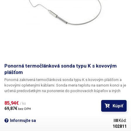
Ponorná termočlánková sonda typu K s kovovým
plášťom
Ponorná zakrivená termočlánková sonda typu K s kovovým plášťom
a
kovovými opletenými káblami. Sonda meria teplotu na samom konci a je
určená predovšetkým na ponorenie do pocínovacích kúpeľov a iných
nádob. Rozsah merania tepelného snímača je od -50 °C do +1350 °C.
Použitý materiál termočlánku je chróm a hliník (Cr-Al). Môže byť
85,94€ 
/ ks
Kúpiť
ponorený do maximálnej hĺbky 6 cm. Záves na konci sondy je navrhnutý
69,87€ 
bez DPH
tak, aby sa opieral o okraj nádoby. Káble v opletenej časti merajú
približne 26 cm. Sonda je zároveň náhradným dielom pre smaltovaný
Informujte sa
Kód:
plechový kúpeľ QUICK 100-15S.
102811