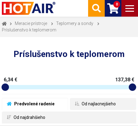
0
Meracie prístroje
Teplomery a sondy
Príslušenstvo k teplomerom
Príslušenstvo k teplomerom
6,34 €
137,38 €
 Predvolené radenie
 Od najlacnejšieho
 Od najdrahšieho