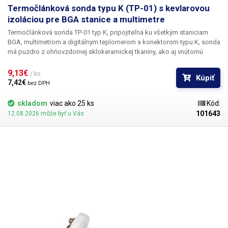
Termočlánková sonda typu K (TP-01) s kevlarovou
izoláciou pre BGA stanice a multimetre
Termočlánková sonda TP-01 typ K
, pripojiteľná ku všetkým staniciam
BGA, multimetrom a digitálnym teplomerom s konektorom typu K, sonda
má puzdro z
ohňovzdornej
sklokeramickej tkaniny, ako aj vnútornú
izoláciu jednotlivých vodičov. Táto tkanina je odolná voči vysokým
teplotám - neroztaví sa (testované pri 400 °C). Sonda je identická so
9,13€ 
/ ks
Kúpiť
sondou dodávanou s digitálnym teplomerom TM-902C - použiteľná ako
7,42€ 
bez DPH
náhradný diel. Sonda je vhodná na meranie teploty vzduchu a povrchovej
teploty a možno ju pripevniť na merané objekty. Ideálna na
skladom
viac ako 25 ks
Kód:
prepracovanie BGA čipov
, kde sa vyžaduje monitorovanie teploty čipov,
101643
12.08.2026 môže byť u Vás
alebo na spájkovanie citlivých SMD komponentov. Rozsah merania
tepelného snímača je od -50 °C do +1350 °C. Použitý
materiál
termočlánku - chróm a hliník
(Cr-Al). Ideálny na testovanie, opravy a
vývojové aplikácie. Táto tepelná sonda je flexibilná a má rýchlu odozvu.
Dĺžka sondy je jeden meter.