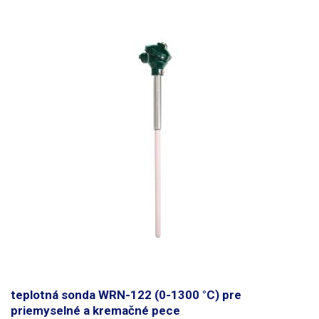
kobalt, gadolínium a zliatiny železa s výnimkou niektorých
nehrdzavejúcich ocelí.
balenie -
1x magnetická teplotná sonda.
teplotná sonda WRN-122 (0-1300 °C) pre
priemyselné a kremačné pece