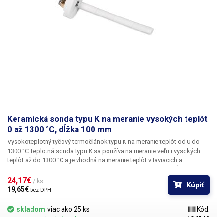
Keramická sonda typu K na meranie vysokých teplôt
0 až 1300 °C, dĺžka 100 mm
Vysokoteplotný tyčový termočlánok typu K na meranie teplôt od 0 do
1300 °C
Teplotná sonda typu K sa používa na meranie veľmi vysokých
teplôt až do 1300 °C
a je vhodná na meranie teplôt v taviacich a
sušiacich peciach, téglikoch, kotloch a peciach.
Sonda má dĺžku 100
mm a priemer 9 mm
a je zakončená termočlánkom typu K. Celá sonda je
24,17€ 
/ ks
Kúpiť
izolovaná keramickými valčekmi, ktoré sú odolné voči vysokým
19,65€ 
bez DPH
teplotám a majú dobrú tepelnú štrukturálnu stabilitu, čím chránia
teplotný článok a predlžujú jeho životnosť. Teplotná sonda je zakončená
skladom
viac ako 25 ks
Kód:
štítom so skrutkovacími svorkami na pripojenie vodičov, na montáž