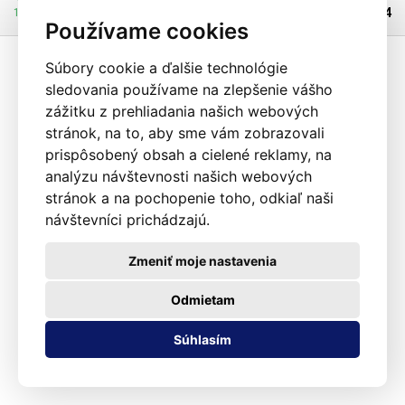
štítom so skrutkovacími svorkami na pripojenie vodičov, na montáž
104544
12.08.2026 môže byť u Vás
sondy sa používajú dva otvory pre skrutky M4 s rozstupom 35 mm.
Používame cookies
Štandardne je termočlánok typu K určený na kontinuálne meranie do
1100 °C (pri štandardnom použití termočlánkov typu K sú očakávané
Súbory cookie a ďalšie technológie
odchýlky v rozmedzí 0,0075.tmax po 10 000 h a vystavení čistému
sledovania používame na zlepšenie vášho
vzduchu) alebo na dlhodobé meranie v rozšírenom rozsahu do 1200 °C
(pri bežnom použití TC typu K, očakávané odchýlky vnútri 0,0075.tmax po
zážitku z prehliadania našich webových
250 h a vystavení čistému vzduchu) a nad tento rozsah na krátkodobé
stránok, na to, aby sme vám zobrazovali
meranie teplotných špičiek do 1300 °C.
prispôsobený obsah a cielené reklamy, na
analýzu návštevnosti našich webových
stránok a na pochopenie toho, odkiaľ naši
návštevníci prichádzajú.
Zmeniť moje nastavenia
Odmietam
Súhlasím