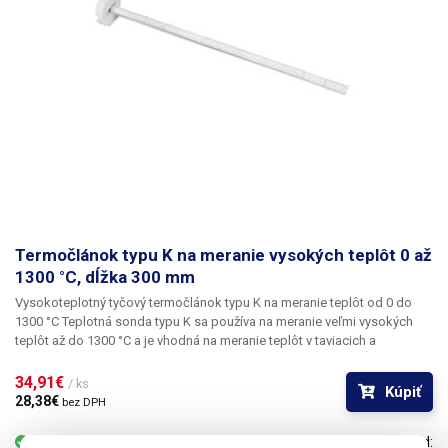
Termočlánok typu K na meranie vysokých teplôt 0 až
1300 °C, dĺžka 300 mm
Vysokoteplotný tyčový termočlánok typu K na meranie teplôt od 0 do
1300 °C
Teplotná sonda typu K sa používa na meranie veľmi vysokých
teplôt až do 1300 °C
a je vhodná na meranie teplôt v taviacich a
sušiacich peciach, téglikoch, kotloch a peciach.
Sonda má dĺžku 300
mm a priemer 9 mm
a je zakončená termočlánkom typu K. Celá sonda je
34,91€ 
/ ks
Kúpiť
izolovaná keramickými valčekmi, ktoré sú odolné voči vysokým
28,38€ 
bez DPH
teplotám a majú dobrú tepelnú štrukturálnu stabilitu, čím chránia
teplotný článok a predlžujú jeho životnosť. Teplotná sonda je zakončená
skladom
6-25 ks
Kód: