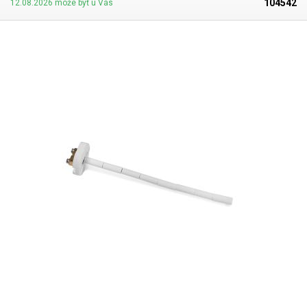
104542
12.08.2026 môže byť u Vás
sondy sa používajú dva otvory pre skrutky M4 s rozstupom 35 mm.
Štandardne je termočlánok typu K určený na kontinuálne meranie do
1100 °C (pri štandardnom použití termočlánkov typu K sú očakávané
odchýlky v rozmedzí 0,0075.tmax po 10 000 h a vystavení čistému
vzduchu) alebo na dlhodobé meranie vo zvýšenom rozsahu do 1200 °C
(pri bežnom používaní TC typu K, očakávané odchýlky vnútri 0,0075.tmax
po 250 h a vystavení čistému vzduchu) a mimo neho na krátkodobé
meranie teplotných špičiek do 1300 °C.