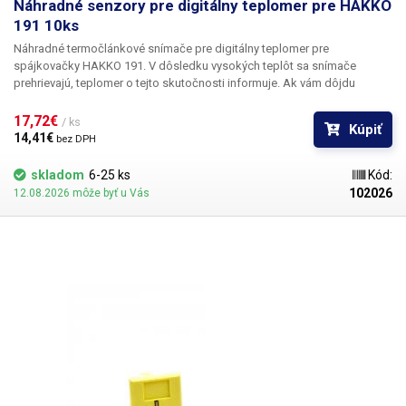
Náhradné senzory pre digitálny teplomer pre HAKKO
191 10ks
Náhradné termočlánkové snímače
pre digitálny teplomer pre
spájkovačky HAKKO 191. V dôsledku vysokých teplôt sa snímače
prehrievajú, teplomer o tejto skutočnosti informuje. Ak vám dôjdu
dodávané náhradné snímače, môžete si ich kúpiť a jednoducho vymeniť.
Balenie obsahuje
10
snímačov.
17,72€ 
/ ks
Kúpiť
14,41€ 
bez DPH
skladom
6-25 ks
Kód:
102026
12.08.2026 môže byť u Vás