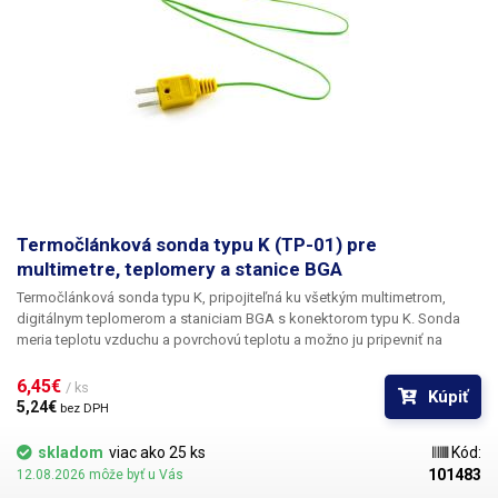
Termočlánková sonda typu K (TP-01) pre
multimetre, teplomery a stanice BGA
Termočlánková sonda typu K, pripojiteľná ku všetkým multimetrom,
digitálnym teplomerom a staniciam BGA s konektorom typu K. Sonda
meria teplotu vzduchu a povrchovú teplotu a možno ju pripevniť na
merané objekty. Ideálna na spájkovanie čipov BGA, pri ktorom sa
vyžaduje monitorovanie teploty čipu, alebo na spájkovanie citlivých
6,45€ 
/ ks
Kúpiť
súčiastok SMD. Rozsah merania tepelného snímača je od -50 °C do +400
5,24€ 
bez DPH
°C. Použitý materiál termočlánku - chróm a hliník (Cr-Al). Ideálny na
testovanie, opravy a vývojové aplikácie. Táto tepelná sonda je flexibilná a
skladom
viac ako 25 ks
Kód:
má rýchlu odozvu. Dĺžka sondy je jeden meter.
101483
12.08.2026 môže byť u Vás