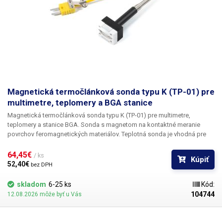
Magnetická termočlánková sonda typu K (TP-01) pre
multimetre, teplomery a BGA stanice
Magnetická termočlánková sonda typu K (TP-01) pre multimetre,
teplomery a stanice BGA.
Sonda s magnetom na kontaktné meranie
povrchov feromagnetických materiálov.
Teplotná sonda je vhodná pre
všetky typy multimetrov, teplomerov a BGA staníc, ktoré majú konektor
typu K.
Rozsah merania sondy je od -50 do 500 °C, zvýšenie teploty
64,45€ 
/ ks
Kúpiť
spôsobuje dočasné oslabenie magnetickej sily. Magnet má dobrú
52,40€ 
bez DPH
priľnavosť až do približne 300 °C.
Nad touto hodnotou môže byť
priľnavosť magnetu nízka a sonda môže spadnúť z feromagnetického
skladom
6-25 ks
Kód:
povrchu. Rozmery kontaktnej plochy sondy sú 28 x 20 mm (š x v). Hlava
104744
12.08.2026 môže byť u Vás
sondy je keramická - s veľkou rezervou odoláva uvedeným teplotným
rozsahom. Feromagnetický materiál je taký, na ktorom magnet dobre
priľne. Medzi feromagnetické materiály patria rôzne kovy - železo, nikel,