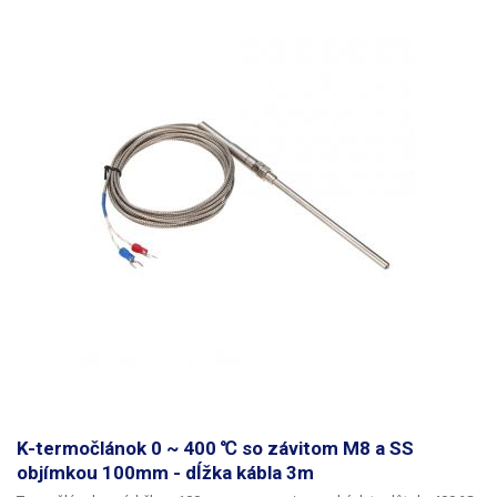
K-termočlánok 0 ~ 400 ℃ so závitom M8 a SS
objímkou 100mm - dĺžka kábla 3m