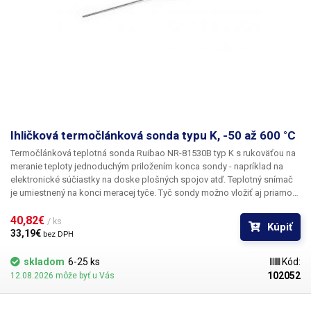
Ihličková termočlánková sonda typu K, -50 až 600 °C
Termočlánková teplotná sonda Ruibao NR-81530B typ K
s rukoväťou na
meranie teploty
jednoduchým priložením konca sondy - napríklad na
elektronické súčiastky na doske plošných spojov atď. Teplotný snímač
je umiestnený na konci meracej tyče. Tyč sondy možno vložiť aj priamo
do meraného materiálu, aby sa získala vnútorná teplota, nielen
povrchová teplota. Tyč sondy je vodotesná, takže ju možno ponoriť.
40,82€ 
/ ks
Kúpiť
Teplotný snímač - termočlánok sa vyznačuje prakticky okamžitou
33,19€ 
bez DPH
odozvou na akúkoľvek zmenu meranej teploty a
meria v rozsahu -50 °C
až +600 °C
. Táto povrchová teplotná sonda sa na rozdiel od iných
skladom
6-25 ks
Kód:
povrchových teplotných sond vyznačuje kvalitnou konštrukciou -
102052
12.08.2026 môže byť u Vás
meracia tyč z nehrdzavejúcej ocele AISI304, teplotne odolná rukoväť
(fenolformaldehydová živica), hrubý špirálový kábel, ktorý umožňuje