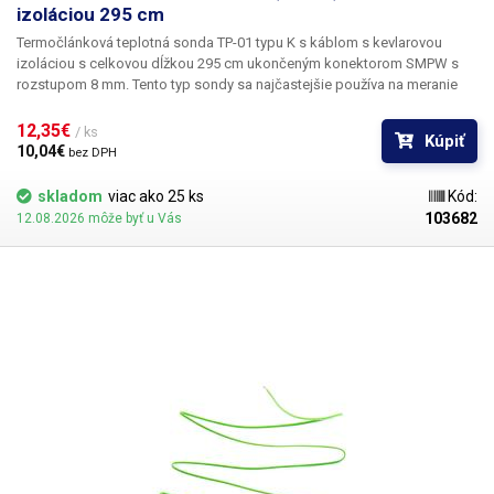
izoláciou 295 cm
Termočlánková teplotná sonda TP-01 typu K s káblom s kevlarovou
izoláciou s celkovou dĺžkou 295 cm ukončeným konektorom SMPW s
rozstupom 8 mm.
Tento typ sondy sa najčastejšie používa na meranie
teploty
v spájkovacích a pretavovacích BGA staniciach
a na meranie
teploty okolia a povrchu pomocou
jednokanálových alebo
12,35€ 
/ ks
Kúpiť
viackanálových digitálnych teplomerov.
Sonda K je vybavená špeciálnym
10,04€ 
bez DPH
kevlarovým opletením, ktoré odoláva sálavému teplu alebo otvorenému
ohňu až do 400 °C, samotný snímač bez problémov zvláda merania
skladom
viac ako 25 ks
Kód:
teploty v rozsahu -50 - +1350 °C. Merania pomocou teplotnej sondy typu
103682
12.08.2026 môže byť u Vás
K TP-01 sú presné, veľmi rýchle a spoľahlivé, je to jeden z najbežnejších a
najspoľahlivejších typov bežne používaných teplotných sond s veľkým
teplotným rozsahom a širokým spektrom použitia v priemysle,
výrobných a servisných prevádzkach.