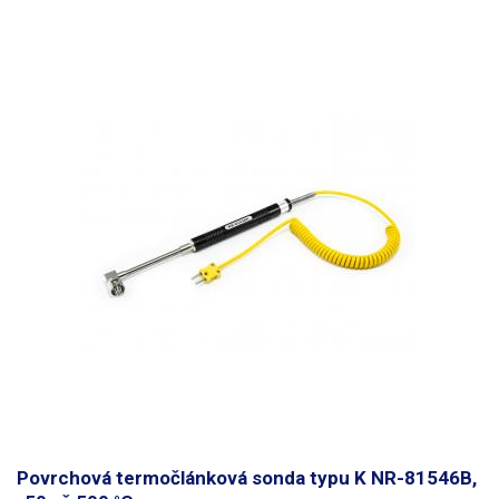
procesorov, chladičov, šasi, je ideálna na kalibráciu všetkých
vykurovacích telies do maximálnej teploty 500 °C, meranie teploty ložísk,
brzdových kotúčov, motorov a ďalších aplikácií spĺňajúcich maximálny
teplotný limit tyčovej sondy. Termočlánková sonda
sa pripája ku všetkým
BGA staniciam, multimetrom a digitálnym teplomerom s konektormi typu
K
. Sondu možno pripojiť napríklad k teplomeru TM-902C z nášho
sortimentu. Teplotná a chemická odolnosť výrobku je daná materiálom,
z ktorého je vyrobený: AISI 304.
Princíp činnosti sondy:
Termočlánok je
snímač na meranie teploty. Skladá sa z dvoch rôznorodých kovov, ktoré
sú spojené v jednom bode (zváraním). Keď sa tento spoj zahrieva alebo
ochladzuje, vytvára sa napätie, ktoré je úmerné teplote.
Povrchová termočlánková sonda typu K NR-81546B,