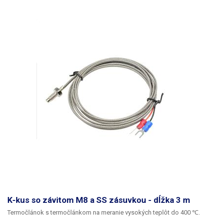
skrutkovacej vaničky je spôsobená materiálom, z ktorého je vyrobená:
AISI 304. Závitová matica je navlečená len na samotný snímač a
kvapalina/plyn môže unikať cez medzeru medzi maticou a sondou, ak je
termočlánok namontovaný na vonkajšom plášti nádoby na vodu/plyn.
Pre úplne tesné utesnenie musí byť termočlánok samostatne utesnený
alebo umiestnený tak, aby cez spoj matice a termočlánku nemohla
uniknúť žiadna kvapalina alebo plyn.
K-kus so závitom M8 a SS zásuvkou - dĺžka 3 m
Termočlánok s termočlánkom na meranie vysokých teplôt do 400 ℃.