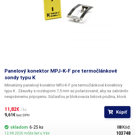
Panelový konektor MPJ-K-F pre termočlánkové
sondy typu K
Miniatúrny panelový konektor MPJ-K-F
pre termočlánkové konektory
typu K . Zásuvky s rozstupom 7,5 mm sú polarizované, aby sa zabránilo
nesprávnemu pripojeniu. Súčasťou je blokovacia listová pružina, ktorá
zabezpečuje konektor v paneli.
11,82€ 
/ ks
Kúpiť
9,61€ 
bez DPH
skladom
6-25 ks
Kód:
103748
12.08.2026 môže byť u Vás