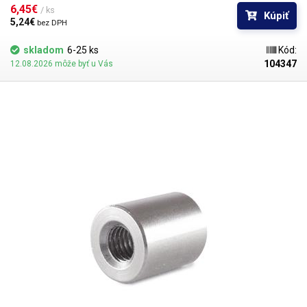
6,45€ 
/ ks
Kúpiť
5,24€ 
bez DPH
skladom
6-25 ks
Kód:
104347
12.08.2026 môže byť u Vás