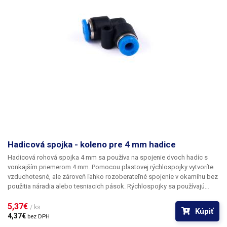
Hadicová spojka - koleno pre 4 mm hadice
Hadicová rohová spojka 4 mm
sa používa na spojenie dvoch hadíc s
vonkajším priemerom 4 mm. Pomocou plastovej rýchlospojky vytvoríte
vzduchotesné, ale zároveň ľahko rozoberateľné spojenie v okamihu bez
použitia náradia alebo tesniacich pások. Rýchlospojky sa používajú
najmä na spájanie PE, PUR, PU alebo PA hadíc používaných na rozvod
vzduchu v dielni, priemysle alebo výrobe. Lomená spojka má otvor s
5,37€ 
/ ks
Kúpiť
priemerom 3 mm na pripevnenie k panelu alebo zariadeniu. Výrobok sa
4,37€ 
bez DPH
používa výlučne na rozvod vzduchu a niektorých druhov plynov.