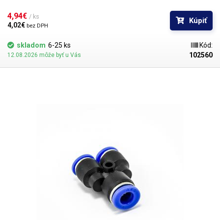
4,94€ 
/ ks
Kúpiť
4,02€ 
bez DPH
skladom
6-25 ks
Kód:
102560
12.08.2026 môže byť u Vás