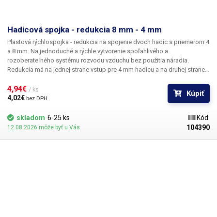
Hadicová spojka - redukcia 8 mm - 4 mm
Plastová rýchlospojka - redukcia na spojenie dvoch hadíc s priemerom 4
a 8 mm.
Na jednoduché a rýchle vytvorenie spoľahlivého a
rozoberateľného systému rozvodu vzduchu bez použitia náradia.
Redukcia má na jednej strane vstup pre 4 mm hadicu a na druhej strane
vstup pre 8 mm hadicu. Výrobok sa používa výlučne na rozvod vzduchu
a niektorých druhov plynov.
4,94€ 
/ ks
Kúpiť
4,02€ 
bez DPH
skladom
6-25 ks
Kód:
104390
12.08.2026 môže byť u Vás