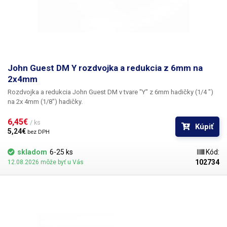
John Guest DM Y rozdvojka a redukcia z 6mm na
2x4mm
Rozdvojka a redukcia John Guest DM v tvare "Y" z 6mm hadičky (1/4 ")
na 2x 4mm (1/8") hadičky.
6,45€ 
/ ks
Kúpiť
5,24€ 
bez DPH
skladom
6-25 ks
Kód:
102734
12.08.2026 môže byť u Vás