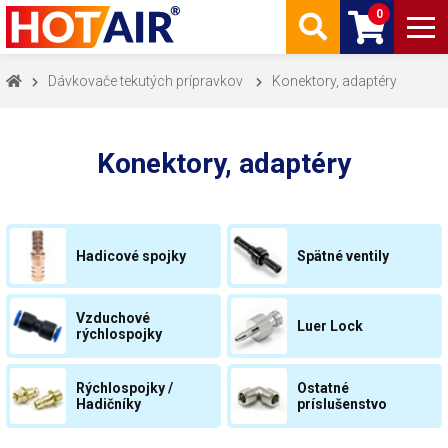
0
Dávkovače tekutých prípravkov
Konektory, adaptéry
Konektory, adaptéry
Hadicové spojky
Spätné ventily
Vzduchové
Luer Lock
rýchlospojky
Rýchlospojky /
Ostatné
Hadičníky
príslušenstvo