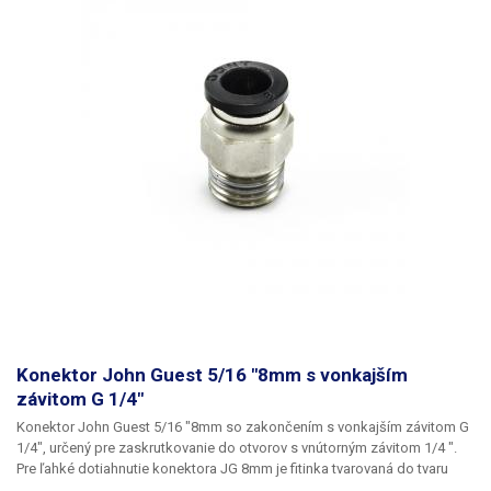
Konektor John Guest 5/16 "8mm s vonkajším
závitom G 1/4"
Konektor John Guest 5/16 "8mm
so zakončením
s vonkajším závitom G
1/4"
, určený pre zaskrutkovanie do otvorov s vnútorným závitom 1/4 ".
Pre ľahké dotiahnutie konektora JG 8mm je fitinka tvarovaná do tvaru
matice, ktorú možno dotiahnuť maticovým kľúčom č. 14
. Konektor je