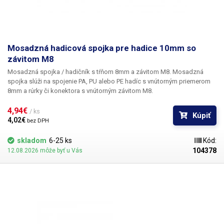
Mosadzná hadicová spojka pre hadice 10mm so
závitom M8
Mosadzná spojka / hadičník s tŕňom 8mm a závitom M8.
Mosadzná
spojka slúži na spojenie PA, PU alebo PE hadíc s vnútorným priemerom
8mm a rúrky či konektora s vnútorným závitom M8.
4,94€ 
/ ks
Kúpiť
4,02€ 
bez DPH
skladom
6-25 ks
Kód:
104378
12.08.2026 môže byť u Vás