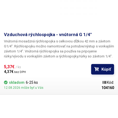
Vzduchová rýchlospojka - vnútorná G 1/4"
Vnútorná mosadzná rýchlospojka s celkovou dĺžkou 42 mm a závitom
G1/4". Rýchlospojku možno namontovať na potrubie/výstup s vonkajším
závitom 1/4". Vnútorná rýchlospojka sa používa na pripojenie
rúrky/vývodu s vonkajším závitom a rýchlospojky/rúrky so závitom 1/4".
5,37€ 
/ ks
Kúpiť
4,37€ 
bez DPH
skladom
6-25 ks
Kód:
104160
12.08.2026 môže byť u Vás