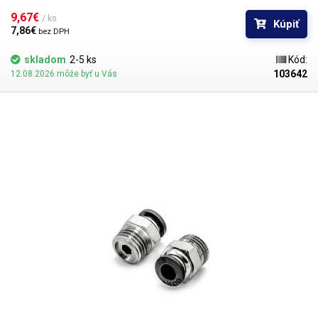
stlačeniu hadice.
9,67€ 
/ ks
Kúpiť
7,86€ 
bez DPH
skladom
2-5 ks
Kód:
103642
12.08.2026 môže byť u Vás