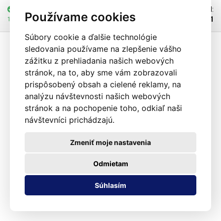
skladom
viac ako 25 ks
Kód:
Používame cookies
104391
12.08.2026 môže byť u Vás
Súbory cookie a ďalšie technológie
sledovania používame na zlepšenie vášho
zážitku z prehliadania našich webových
stránok, na to, aby sme vám zobrazovali
prispôsobený obsah a cielené reklamy, na
analýzu návštevnosti našich webových
stránok a na pochopenie toho, odkiaľ naši
návštevníci prichádzajú.
Zmeniť moje nastavenia
Odmietam
Súhlasím