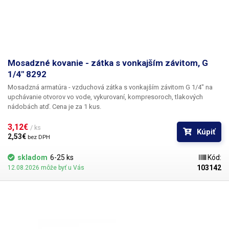
Mosadzné kovanie - zátka s vonkajším závitom, G
1/4" 8292
Mosadzná armatúra -
vzduchová zátka s vonkajším závitom G 1/4" na
upchávanie otvorov vo vode, vykurovaní, kompresoroch, tlakových
nádobách atď. Cena je za 1 kus.
3,12€ 
/ ks
Kúpiť
2,53€ 
bez DPH
skladom
6-25 ks
Kód:
103142
12.08.2026 môže byť u Vás