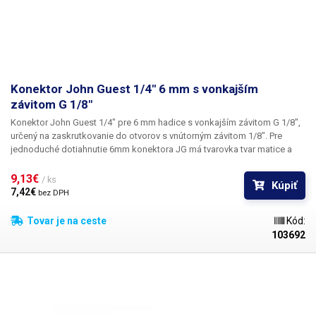
Konektor John Guest 1/4" 6 mm s vonkajším
závitom G 1/8"
Konektor John Guest 1/4" pre 6 mm hadice
s
vonkajším závitom G 1/8"
,
určený na zaskrutkovanie do otvorov s vnútorným závitom 1/8". Pre
jednoduché dotiahnutie 6mm konektora JG má tvarovka tvar matice a
možno ju dotiahnuť kľúčom č. 12. Systém rýchlospojok John Guest je
celosvetovo známy a široko používaný pre všetky dávkovacie
9,13€ 
/ ks
Kúpiť
zariadenia, distribúciu nápojov - v nápojových automatoch, v
7,42€ 
bez DPH
kohútikoch, vo vodovodných systémoch, v pneumatických systémoch,
na rozvod stlačeného vzduchu, pri úprave vody, v automobilovom
Tovar je na ceste
Kód:
priemysle atď.
103692