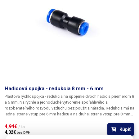
Hadicová spojka - redukcia 8 mm - 6 mm
Plastová rýchlospojka - redukcia na spojenie dvoch hadíc s priemerom 8
a 6 mm.
Na rýchle a jednoduché vytvorenie spoľahlivého a
rozoberateľného rozvodu vzduchu bez použitia náradia. Redukcia má na
jednej strane vstup pre 6 mm hadicu a na druhej strane vstup pre 8 mm
hadicu. Výrobok sa používa výlučne na rozvod vzduchu a niektorých
druhov plynov.
4,94€ 
/ ks
Kúpiť
4,02€ 
bez DPH