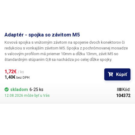
Adaptér - spojka so závitom M5
Kovová spojka s vnútorným závitom na spojenie dvoch konektorov či
redukciou s vonkajším závitom M5. Spojka z pochrómovanej mosadze
s valcovým profilom má priemer 10mm a dĺžku 13mm, závit M5 so
štandardným stúpaním 0,8 sa nachádza po celej dĺžke spojky.
1,72€ 
/ ks
Kúpiť
1,40€ 
bez DPH
skladom
6-25 ks
Kód:
104372
12.08.2026 môže byť u Vás