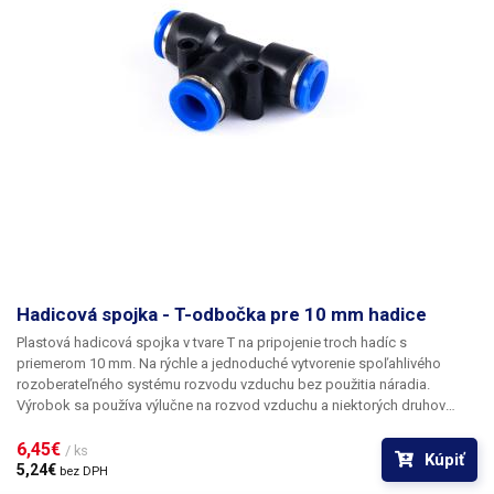
Hadicová spojka - T-odbočka pre 10 mm hadice
Plastová hadicová spojka v tvare T na pripojenie troch hadíc s
priemerom 10 mm.
Na rýchle a jednoduché vytvorenie spoľahlivého
rozoberateľného systému rozvodu vzduchu bez použitia náradia.
Výrobok sa používa výlučne na rozvod vzduchu a niektorých druhov
plynov.
6,45€ 
/ ks
Kúpiť
5,24€ 
bez DPH