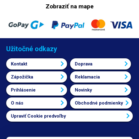
Zobraziť na mape
Užitočné odkazy
Kontakt
Doprava
Zápožička
Reklamacia
Prihlásenie
Novinky
O nás
Obchodné podmienky
Upraviť Cookie predvoľby