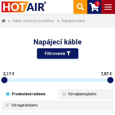
0
Káble, redukcie, konektory
Napájecí káble
Napájecí káble
Filtrovanie 
2,17 €
7,87 €
 Predvolené radenie
 Od najlacnejšieho
 Od najdrahšieho