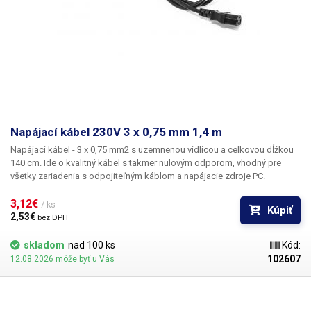
Napájací kábel 230V 3 x 0,75 mm 1,4 m
Napájací
kábel - 3 x 0,75 mm2
s uzemnenou vidlicou a celkovou dĺžkou
140 cm
. Ide o kvalitný kábel s takmer nulovým odporom, vhodný pre
všetky zariadenia s odpojiteľným káblom a napájacie zdroje PC.
3,12€ 
/ ks
Kúpiť
2,53€ 
bez DPH
skladom
nad 100 ks
Kód:
102607
12.08.2026 môže byť u Vás