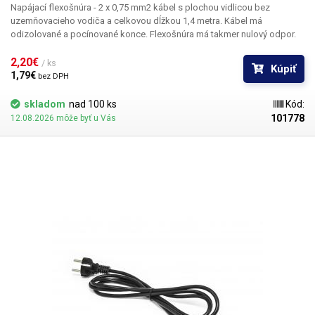
Napájací flexošnúra - 2 x 0,75 mm2 kábel
s plochou vidlicou bez
uzemňovacieho vodiča a celkovou dĺžkou 1
,4 metra
. Kábel má
odizolované a pocínované konce. Flexošnúra má takmer nulový odpor.
2,20€ 
/ ks
Kúpiť
1,79€ 
bez DPH
skladom
nad 100 ks
Kód:
101778
12.08.2026 môže byť u Vás