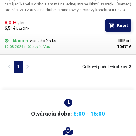
napájací kábel s dĺžkou 3 m má na jednej strane šikmú zástrčku (samec)
pre zásuvku 230 V a na druhej strane rovný 3-pinový konektor IEC C13
(samica). Ide o najpoužívanejší typ kábla, ktorý sa bežne používa na
napájanie kancelárskej a domácej elektroniky a používa sa aj v prevažnej
8,00€ 
/ ks
Kúpiť
väčšine nami predávaných strojov.
6,51€ 
bez DPH
skladom
viac ako 25 ks
Kód:
104716
12.08.2026 môže byť u Vás
Previous
Next
1
Celkový počet výrobkov:
3
Otváracia doba:
8:00 - 16:00