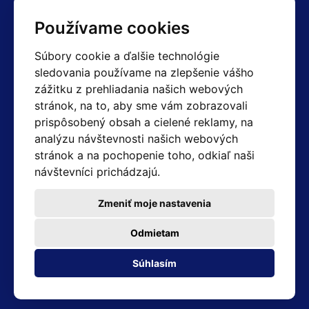
Kontakty
Používame cookies
Obchodné oddelenie Reklamácie
Súbory cookie a ďalšie technológie
+420 603 357 606 +420 605 234 204
sledovania používame na zlepšenie vášho
info@hotair.cz
zážitku z prehliadania našich webových
Fakturačné a expedičné oddelenie
stránok, na to, aby sme vám zobrazovali
+420 605 259 759
(Po–Pia: 7:30 – 15:00)
prispôsobený obsah a cielené reklamy, na
analýzu návštevnosti našich webových
Technické oddelenie
stránok a na pochopenie toho, odkiaľ naši
+420 603 355 085
(Po–Pia: 8:00 – 16:00)
návštevníci prichádzajú.
servis@hotair.cz
Výdaj tovaru (Ostrava): Po-Pia: 8:00 - 16:00
Zmeniť moje nastavenia
Platba len v hotovosti
Odmietam
Adresa predajne
Súhlasím
Michálkovická 2098/86B 710 00 Ostrava