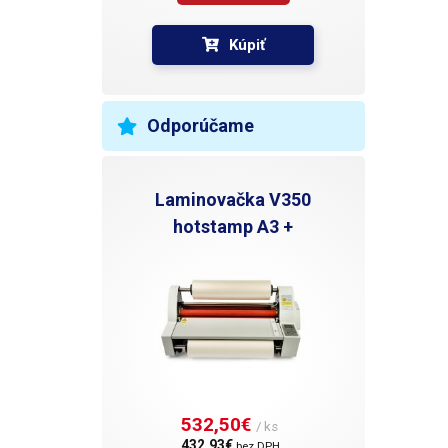
Kúpiť
Odporúčame
Laminovačka V350
hotstamp A3 +
532,50€ 
/ ks
432,93€ 
bez DPH