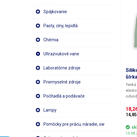
Spájkovanie
Pasty, cíny, lepidlá
Chémia
Ultrazvukové vane
Laboratórne zdroje
Sili
šírk
Priemyselné zdroje
Tenká 
elasto
Počítadlá a podávače
odvodu
čipu. 
sklený
18,2
Lampy
podlož
14,85
zacho
Pomôcky pre prácu, náradie, sw
materi
sk
pomern
10.08.
ploch