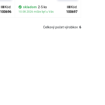
kónového
zachovaná extrémna pružnosť silikónového
pásik aj
materiálu. Vďaka elasticite vyrovná pásik aj
Kód:
skladom
2-5 ks
Kód:
ých
pomerne veľké nerovnosti na styčných
100696
100697
10.08.2026 môže byť u Vás
diča. ​
plochách chladeného obvodu a chladiča. ​
da
Pásik nie je samolepiaci a dá sa teda
použiť tam, kde je chladič na čip
Celkový počet výrobkov:
6
uktívna
mechanicky pritlačený. Termo konduktívna
kach
páska je k dispozícii v dvoch hrúbkach
ané
0,2mm a 0,3mm. Tieto hrúbky sú dané
kompromisom medzi ideálnym
ovností
odvádzaním tepla a vyrovnaním nerovností
povrchu styčných plôch. V jednom balení je
10m pásky.