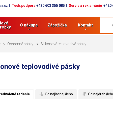
ir.cz
Tech.podpora
+420 603 355 085
Servis a reklamácie
+420 
Nové
O nákupe
Zápožička
Kontakt
robky
Ochranné pásky
Silikonové teplovodivé pásky
konové teplovodivé pásky
redvolené radenie
 Od najlacnejšieho
 Od najdrahšieh