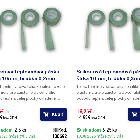
konová teplovodivá páska
Silikonová teplovodivá pá
a 10mm, hrúbka 0,2mm
šírka 10mm, hrúbka 0,3
tepelne vodivá fólia zo silikónového
Tenká tepelne vodivá fólia zo sili
méru pre zaistenie dokonalého
elastoméru pre zaistenie dokonalé
 tepla z celej plochy chladeného
odvodu tepla z celej plochy chlad
Páska zámerne nie je vystužená
čipu. Páska zámerne nie je vystuže
mi vláknami ako je tomu napríklad u
sklenými vláknami ako je tomu napr
6€ 
18,26€ 
/ ks
/ ks
Kúpiť
iek pre chladiče tranzistorov a tak je
podložiek pre chladiče tranzistorov 
€ 
14,85€ 
bez DPH
bez DPH
vaná extrémna pružnosť silikónového
zachovaná extrémna pružnosť sili
álu. Vďaka elasticite vyrovná pásik aj
materiálu. Vďaka elasticite vyrovná 
ladom
2-5 ks
Kód:
skladom
6-25 ks
e veľké nerovnosti na styčných
pomerne veľké nerovnosti na styčn
100692
2026 môže byť u Vás
10.08.2026 môže byť u Vás
ách chladeného obvodu a chladiča.
plochách chladeného obvodu a chla