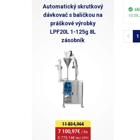
zacho
Automatický skrutkový
materi
sk
pomern
dávkovač s baličkou na
10.08.
plochá
práškové výrobky
Pásik 
LPF20L 1-125g 8L
použiť
Prev
1
mechan
zásobník
páska 
0,2mm 
kompr
odvádz
povrchu sty
10m p
11 834,96€
7 100,97€ 
/ ks
5 773,14€ 
bez DPH