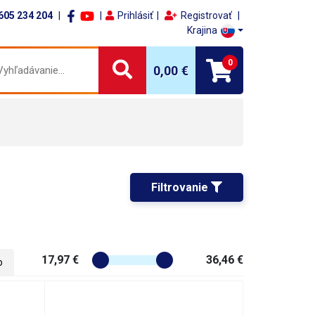
605 234 204
Prihlásiť
Registrovať
Krajina
0
0,00 €
Filtrovanie 
17,97 €
36,46 €
o