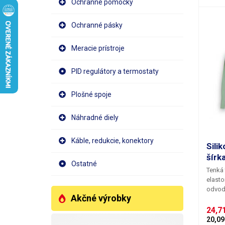
Ochranné pomôcky
Pásik 
použiť
Ochranné pásky
mechan
páska 
0,2mm 
Meracie prístroje
kompr
odvádz
PID regulátory a termostaty
povrchu sty
10m p
Plošné spoje
Náhradné diely
Káble, redukcie, konektory
Sili
šírk
Ostatné
Tenká 
elasto
odvodu
Akčné výrobky
čipu. 
sklený
24,7
podlož
20,09