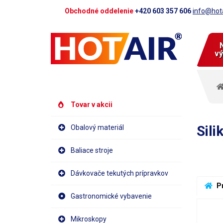
Obchodné oddelenie
+420 603 357 606
info@hota
vý
Tovar v akcii
Sili
Obalový materiál
Baliace stroje
Dávkovače tekutých prípravkov
 P
Gastronomické vybavenie
Mikroskopy