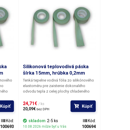
ska
Silikonová teplovodivá páska
mm
šírka 15mm, hrúbka 0,2mm
kónového
Tenká tepelne vodivá fólia zo silikónového
ho
elastoméru pre zaistenie dokonalého
eného
odvodu tepla z celej plochy chladeného
ná
čipu. Páska zámerne nie je vystužená
íklad u
sklenými vláknami ako je tomu napríklad u
24,71€ 
/ ks
Kúpiť
Kúpiť
a tak je
podložiek pre chladiče tranzistorov a tak je
20,09€ 
bez DPH
kónového
zachovaná extrémna pružnosť silikónového
pásik aj
materiálu. Vďaka elasticite vyrovná pásik aj
Kód:
skladom
2-5 ks
Kód:
ých
pomerne veľké nerovnosti na styčných
100693
100694
10.08.2026 môže byť u Vás
diča. ​
plochách chladeného obvodu a chladiča. ​