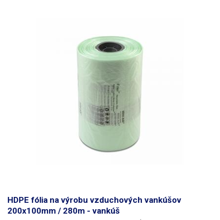
nafúknutí stále držia svoj tvar, dajú sa opakovane použiť, čo šetrí čas,
peniaze a miesto na skladovanie obalového materiálu. V nenafúknutom
stave sú zrolované na rolke a nezaberajú prakticky žiadny priestor v
porovnaní s drevenou vlnou, pokrčeným papierom alebo rezaným
kartónom.
Prefabrikované fólie možno zakúpiť v rôznych veľkostiach a
tvaroch vankúšov, vyrábajú sa najmä z materiálov HDPE a LDPE,
nafúknuté vankúše sú schopné vydržať zaťaženie 10 - 100 kg.
HDPE fólia na výrobu vzduchových vankúšov
200x100mm / 280m - vankúš