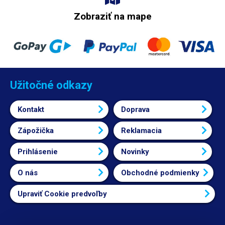
Zobraziť na mape
Užitočné odkazy
Kontakt
Doprava
Zápožička
Reklamacia
Prihlásenie
Novinky
O nás
Obchodné podmienky
Upraviť Cookie predvoľby