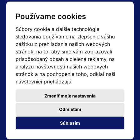
Kontakty
Používame cookies
Obchodné oddelenie Reklamácie
Súbory cookie a ďalšie technológie
+420 603 357 606 +420 605 234 204
sledovania používame na zlepšenie vášho
info@hotair.cz
zážitku z prehliadania našich webových
Fakturačné a expedičné oddelenie
stránok, na to, aby sme vám zobrazovali
+420 605 259 759
(Po–Pia: 7:30 – 15:00)
prispôsobený obsah a cielené reklamy, na
analýzu návštevnosti našich webových
Technické oddelenie
stránok a na pochopenie toho, odkiaľ naši
+420 603 355 085
(Po–Pia: 8:00 – 16:00)
návštevníci prichádzajú.
servis@hotair.cz
Výdaj tovaru (Ostrava): Po-Pia: 8:00 - 16:00
Zmeniť moje nastavenia
Platba len v hotovosti
Odmietam
Adresa predajne
Súhlasím
Michálkovická 2098/86B 710 00 Ostrava