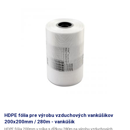
použiť, čo šetrí čas, peniaze a miesto na skladovanie obalového
materiálu. V nenafúknutom stave sú zrolované na rolke a nezaberajú
prakticky žiadny priestor v porovnaní s drevenou vlnou, pokrčeným
papierom alebo rezaným kartónom.
Prefabrikované fólie možno zakúpiť
v rôznych veľkostiach a tvaroch vankúšov, vyrábajú sa najmä z
materiálov HDPE a LDPE, nafúknuté vankúše sú schopné vydržať
zaťaženie 10 - 100 kg.
HDPE fólia pre výrobu vzduchových vankúšikov
200x200mm / 280m - vankúšik
HDPE fólia 200mm v rolke s dĺžkou 280m na výrobu vzduchových