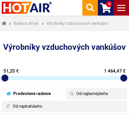
0
Baliace stroje
Výrobníky vzduchových vankúšov
Výrobníky vzduchových vankúšov
51,25 €
1 464,47 €
 Predvolené radenie
 Od najlacnejšieho
 Od najdrahšieho