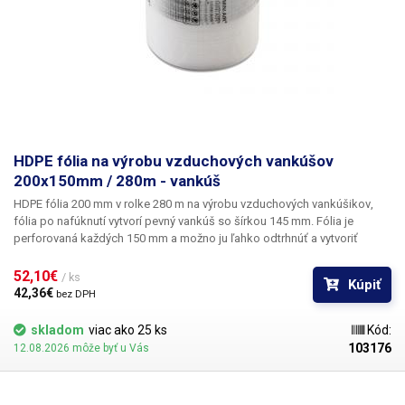
HDPE fólia na výrobu vzduchových vankúšov
200x150mm / 280m - vankúš
HDPE fólia 200 mm v rolke 280 m na výrobu vzduchových vankúšikov
,
fólia po nafúknutí vytvorí pevný vankúš so šírkou 145 mm. Fólia je
perforovaná každých 150 mm a možno ju ľahko odtrhnúť a vytvoriť
vankúšik s rozmermi 145x110 mm (rozmer po nafúknutí) alebo vytvoriť
ľubovoľne dlhý pás vankúša so šírkou 160 mm. Fólia vydrží tlak až 25 kg,
52,10€ 
/ ks
Kúpiť
je veľmi pevná a pružná.
Vzduchové vankúše sa vkladajú do voľného
42,36€ 
bez DPH
priestoru v krabici okolo zabaleného tovaru, čím sa zabráni pohybu
výrobkov v krabici a vytvorí sa vzduchový vankúš pre vaše výrobky, čím
skladom
viac ako 25 ks
Kód:
sa minimalizuje riziko poškodenia prepravovaného tovaru.
Vankúše a
103176
12.08.2026 môže byť u Vás
bublinkové fólie rôznych dĺžok a veľkostí sú skvelým obalovým
materiálom pre rôzne krehké výrobky, ako napríklad: sklo a porcelán, PC
komponenty, mobilné telefóny atď.
Vankúše sú veľmi pevné, pružné a po