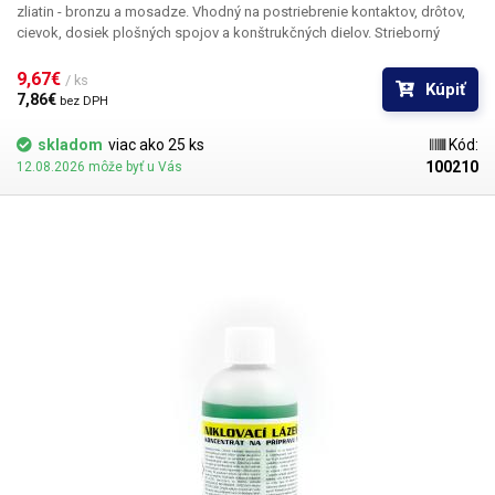
zliatin - bronzu a mosadze. Vhodný na postriebrenie kontaktov, drôtov,
cievok, dosiek plošných spojov a konštrukčných dielov. Strieborný
kúpeľ zlepšuje a predlžuje spájkovateľnosť a poskytuje ochranu proti
korózii.
9,67€ 
/ ks
Kúpiť
7,86€ 
bez DPH
skladom
viac ako 25 ks
Kód:
100210
12.08.2026 môže byť u Vás