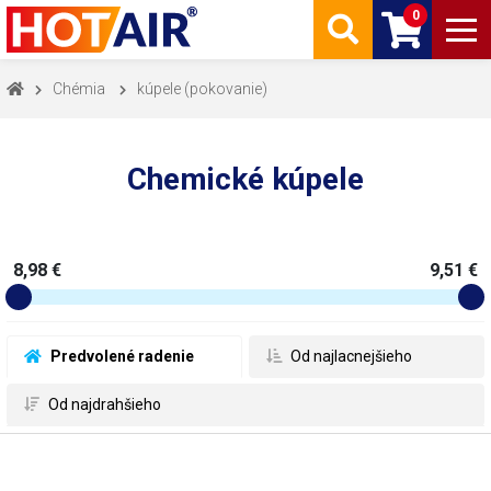
0
Chémia
kúpele (pokovanie)
Chemické kúpele
8,98 €
9,51 €
 Predvolené radenie
 Od najlacnejšieho
 Od najdrahšieho