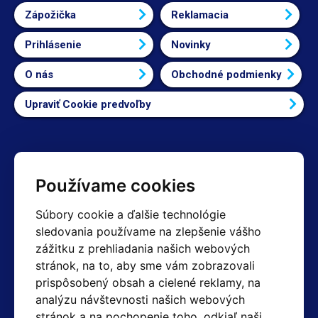
Zápožička
Reklamacia
Prihlásenie
Novinky
O nás
Obchodné podmienky
Upraviť Cookie predvoľby
Kontakty
Používame cookies
Obchodné oddelenie Reklamácie
Súbory cookie a ďalšie technológie
+420 603 357 606 +420 605 234 204
sledovania používame na zlepšenie vášho
info@hotair.cz
zážitku z prehliadania našich webových
Fakturačné a expedičné oddelenie
stránok, na to, aby sme vám zobrazovali
+420 605 259 759
(Po–Pia: 7:30 – 15:00)
prispôsobený obsah a cielené reklamy, na
analýzu návštevnosti našich webových
Technické oddelenie
stránok a na pochopenie toho, odkiaľ naši