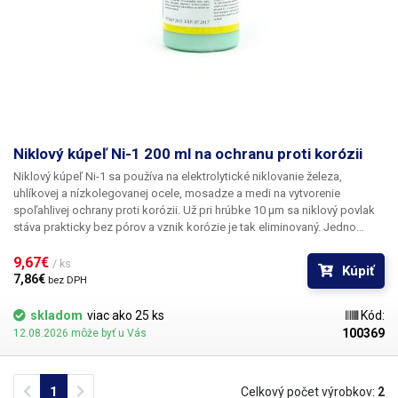
Niklový kúpeľ Ni-1 200 ml na ochranu proti korózii
Niklový kúpeľ Ni-1 sa používa na elektrolytické niklovanie železa,
uhlíkovej a nízkolegovanej ocele, mosadze a medi na
vytvorenie
spoľahlivej ochrany proti korózii
. Už pri hrúbke 10 μm sa niklový povlak
stáva prakticky bez pórov a vznik korózie je tak eliminovaný. Jedno
balenie niklového kúpeľa Ni-1 (200 ml) je určené na prípravu jedného litra
niklového kúpeľa. Obsah balenia (vrátane usadenín) je potrebné zmiešať
9,67€ 
/ ks
Kúpiť
s 800 ml destilovanej vody. Pokyny na niklovanie sú uvedené na obale.
7,86€ 
bez DPH
skladom
viac ako 25 ks
Kód:
100369
12.08.2026 môže byť u Vás
Previous
Next
1
Celkový počet výrobkov:
2