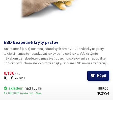
ESD bezpečné kryty prstov
Antistatická (ESD) ochrana
jednotlivých prstov -
ESD návleky na prsty
,
takže si nemusíte nasadzovať rukavice na celú ruku. Vďaka týmto
návlekom už nebudete rozmazávať povrch displejov ani sa nepopálite
horúcim vzduchom alebo hrotmi spájky. Ochrana ESD navyše
zabraňuje
poškodeniu citlivých súčiastok elektrostatickým výbojom
. Vhodné ako
doplnok k pracoviskám ESD.
0,13€ 
/ ks
Kúpiť
0,11€ 
bez DPH
skladom
nad 100 ks
Kód:
102954
12.08.2026 môže byť u Vás