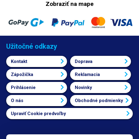
Zobraziť na mape
Užitočné odkazy
Kontakt
Doprava
Zápožička
Reklamacia
Prihlásenie
Novinky
O nás
Obchodné podmienky
Upraviť Cookie predvoľby