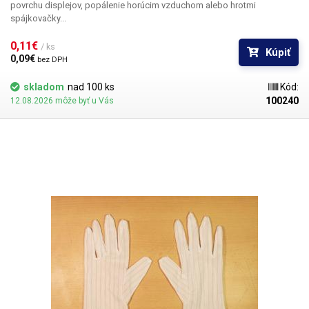
povrchu displejov, popálenie horúcim vzduchom alebo hrotmi
spájkovačky...
0,11€ 
/ ks
Kúpiť
0,09€ 
bez DPH
skladom
nad 100 ks
Kód:
100240
12.08.2026 môže byť u Vás