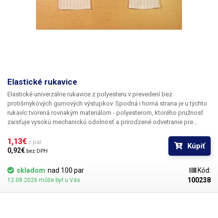
Elastické rukavice
Elastické univerzálne rukavice z polyesteru v prevedení bez
protišmykových gumových výstupkov. Spodná i horná strana je u týchto
rukavíc tvorená rovnakým materiálom - polyesterom, ktorého pružnosť
zaisťuje vysokú mechanickú odolnosť a prirodzené odvetranie pre
pohodlný pocit pri nosení. Pri použití nezanechávajú odtlačky na LCD,
súčiastkach ...
1,13€ 
/ par
Kúpiť
0,92€ 
bez DPH
skladom
nad 100 par
Kód:
100238
12.08.2026 môže byť u Vás