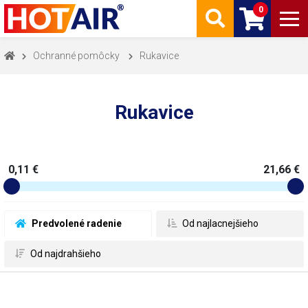
0
Ochranné pomôcky
Rukavice
Rukavice
0,11 €
21,66 €
 Predvolené radenie
 Od najlacnejšieho
 Od najdrahšieho