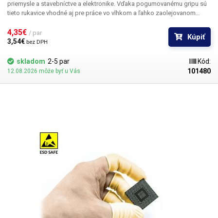
priemysle a stavebníctve a elektronike. Vďaka pogumovanému gripu sú
tieto rukavice vhodné aj pre práce vo vlhkom a ľahko zaolejovanom
prostredí. Rukavice sú tiež vhodné pre prácu v prostredí, kde nie je
žiaduce vznik odtlačkov prstov. Materiál: Polyesterový bezšvový úplet,
4,35€ 
/ par
Kúpiť
latex Veľkosť: 10 / XL
3,54€ 
bez DPH
skladom
2-5 par
Kód:
101480
12.08.2026 môže byť u Vás