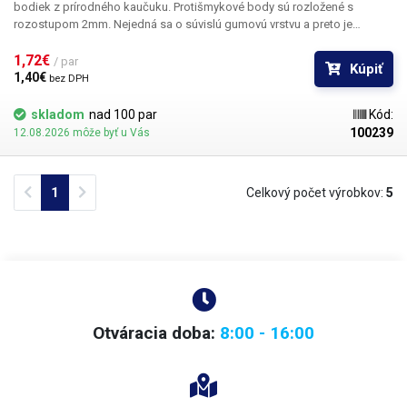
bodiek z prírodného kaučuku. Protišmykové body sú rozložené s
rozostupom 2mm. Nejedná sa o súvislú gumovú vrstvu a preto je
zaistená elasticita aj prirodzené odvetranie pre pohodlný pocit pri
nosení. Pri použití nezanechávajú odtlačky na LCD, súčiastkach ...
1,72€ 
/ par
Kúpiť
1,40€ 
bez DPH
skladom
nad 100 par
Kód:
100239
12.08.2026 môže byť u Vás
Previous
Next
1
Celkový počet výrobkov:
5
Otváracia doba:
8:00 - 16:00