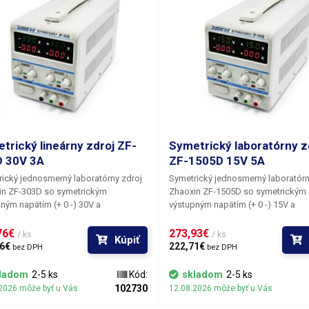
trický lineárny zdroj ZF-
Symetrický laboratórny z
 30V 3A
ZF-1505D 15V 5A
ický jednosmerný laboratórny zdroj
Symetrický jednosmerný laboratórn
in ZF-303D so symetrickým
Zhaoxin ZF-1505D so symetrickým
ným napätím (+ 0 -)
30V
a
výstupným napätím (+ 0 -)
15V
a
álnym prúdom
3A,
ktorý možno
maximálnym prúdom
5A
, ktorý mo
e regulovať dvoma potenciometrami,
plynule regulovať dvoma potencio
76€ 
273,93€ 
/ ks
/ ks
Kúpiť
 pre hrubé, druhým pre jemné
jedným pre hrubé, druhým pre jemn
6€ 
222,71€ 
bez DPH
bez DPH
nie a to ako pre napätie, tak prúd.
doladenie a to ako pre napätie, tak
ický zdroj ZF-303D pracuje v
Symetrický zdroj ZF-1505D pracuje
ladom
2-5 ks
Kód:
skladom
2-5 ks
ch constant current (konštantný
režimoch constant current (konštan
102730
2026 môže byť u Vás
12.08.2026 môže byť u Vás
a constant voltage (kontantní
prúd) a constant voltage (kontantní