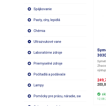
Spájkovanie
Pasty, cíny, lepidlá
Chémia
Ultrazvukové vane
Syme
Laboratórne zdroje
303D
Symetr
Priemyselné zdroje
Z
haox
výstup
Počítadlá a podávače
maxim
plynul
249,
jedným
203,0
Lampy
dolade
Symetr
sk
Pomôcky pre prácu, náradie, sw
režimo
12.08.
prúd) 