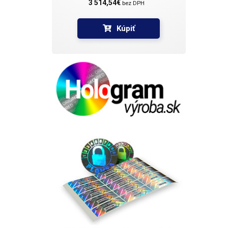
3 514,54€ 
bez DPH
Kúpiť