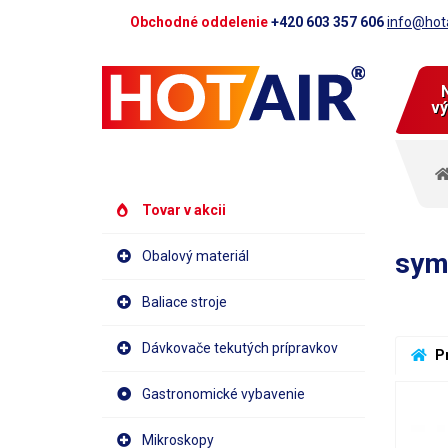
Obchodné oddelenie
+420 603 357 606
info@hota
vý
Tovar v akcii
sym
Obalový materiál
Baliace stroje
Dávkovače tekutých prípravkov
 P
Gastronomické vybavenie
Mikroskopy