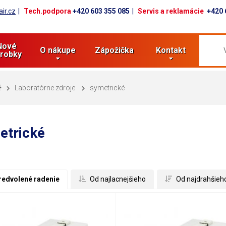
ir.cz
Tech.podpora
+420 603 355 085
Servis a reklamácie
+420 
Nové
O nákupe
Zápožička
Kontakt
robky
Laboratórne zdroje
symetrické
etrické
redvolené radenie
 Od najlacnejšieho
 Od najdrahšieh