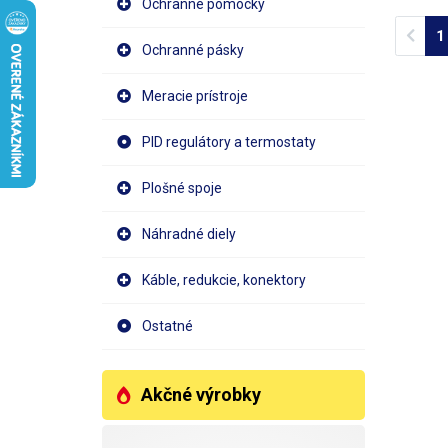
napäti
Ochranné pomôcky
dvojfa
Prev
1
zdroja
Ochranné pásky
disple
kladne
Meracie prístroje
meran
prebie
hodnot
PID regulátory a termostaty
sa o l
chlade
Plošné spoje
len pri záťaži. Zdroj
predo
operač
Náhradné diely
snímač
akust
Káble, redukcie, konektory
Ostatné
Akčné výrobky