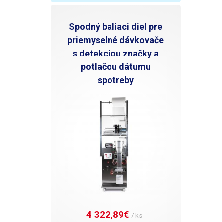
Spodný baliaci diel pre
priemyselné dávkovače
s detekciou značky a
potlačou dátumu
spotreby
4 322,89€ 
/ ks