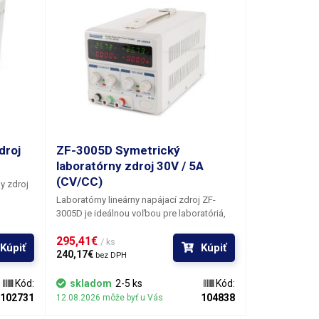
droj
ZF-3005D Symetrický
laboratórny zdroj 30V / 5A
(CV/CC)
y zdroj
Laboratórny lineárny napájací zdroj ZF-
3005D
je ideálnou voľbou pre laboratóriá,
žno
vývojové pracoviská, dielne a domáce
metrami,
295,41€ 
použitie. Zdroj ponúka
výstupné napätie do
/ ks
Kúpiť
Kúpiť
é
30 V (- 0+) a prúd do 5 A
240,17€ 
pracujúci v režime
bez DPH
 prúd.
konštantného napätia (C.V) alebo
 v
konštantného prúdu (C.C). Tento model je
Kód:
skladom
2-5 ks
Kód:
tný
ideálny na testovanie elektronických
102731
104838
12.08.2026 môže byť u Vás
obvodov, napájanie vývojových dosiek