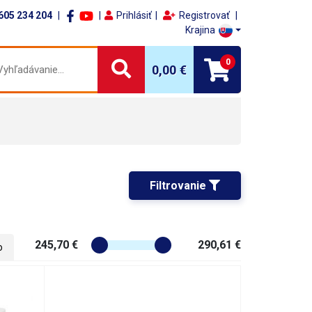
605 234 204
Prihlásiť
Registrovať
Krajina
0
0,00 €
Filtrovanie 
245,70 €
290,61 €
o