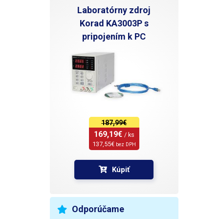
Laboratórny zdroj
Korad KA3003P s
pripojením k PC
187,99€
169,19€ 
/ ks
137,55€ 
bez DPH
Kúpiť
Odporúčame