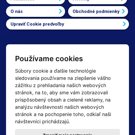
O nás
Obchodné podmienky
Upraviť Cookie predvoľby
Kontakty
Používame cookies
Obchodné oddelenie Reklamácie
Súbory cookie a ďalšie technológie
+420 603 357 606 +420 605 234 204
sledovania používame na zlepšenie vášho
info@hotair.cz
zážitku z prehliadania našich webových
Fakturačné a expedičné oddelenie
stránok, na to, aby sme vám zobrazovali
+420 605 259 759
(Po–Pia: 7:30 – 15:00)
prispôsobený obsah a cielené reklamy, na
analýzu návštevnosti našich webových
Technické oddelenie
stránok a na pochopenie toho, odkiaľ naši
+420 603 355 085
(Po–Pia: 8:00 – 16:00)
návštevníci prichádzajú.
servis@hotair.cz
Výdaj tovaru (Ostrava): Po-Pia: 8:00 - 16:00