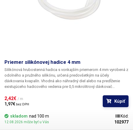
Priemer silikónovej hadice 4 mm
Silikónová hrubostenná hadica s vonkajším priemerom 4 mm vyrobená z
odolného a pružného silikónu, určená predovšetkým na účely
dávkovania kvapalín. Vhodná ako náhradný diel alebo na predĺženie
existujúceho hadicového vedenia pre
0,5 mikrolitrový dávkovač
kvapaliny typu TP-50 z
našej ponuky. Cena je za 1 m.
2,42€ 
/ m
Kúpiť
1,97€ 
bez DPH
skladom
nad 100 m
Kód:
102977
12.08.2026 môže byť u Vás