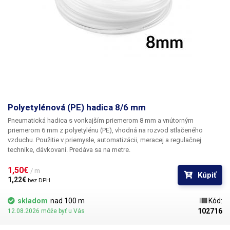
Polyetylénová (PE) hadica 8/6 mm
Pneumatická hadica s vonkajším priemerom 8 mm
a vnútorným
priemerom 6 mm z polyetylénu (PE), vhodná na rozvod stlačeného
vzduchu. Použitie v priemysle, automatizácii, meracej a regulačnej
technike, dávkovaní. Predáva sa na metre.
1,50€ 
/ m
Kúpiť
1,22€ 
bez DPH
skladom
nad 100 m
Kód:
102716
12.08.2026 môže byť u Vás