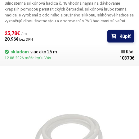
Silnostenná silikónová hadica č. 18
vhodná najmä na dávkovanie
kvapalín pomocou peristaltických čerpadiel. silikónová hrubostenná
hadica je vyrobená z odolného a pružného silikónu, silikónové hadice sa
vyznačujú dlhou životnosťou a v porovnaní s PVC hadicami sú veľmi
pružné/elastické. Hadica s označením č. 18 má vnútorný priemer 7,9 mm.
25,78€ 
Uvedená cena je za 1 m
/ m
Kúpiť
20,96€ 
bez DPH
skladom
viac ako 25 m
Kód:
103706
12.08.2026 môže byť u Vás