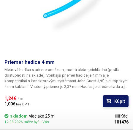
Priemer hadice 4 mm
Metrová hadica s priemerom 4 mm, modrá alebo priehľadná (podľa
dostupnosti na sklade). Vonkajší priemer hadice je 4 mm a je
kompatibilná s konektorovými systémami John Guest 1/8" a európskymi
4 mm káblami. Vnútorný priemer je 2,37 mm. Hadica je stredne tvrdá a je
určená na rozvod stlačeného vzduchu a iných médií. Táto 4 mm hadica je
súčasťou vnútorných rozdeľovačov niektorých automatických
1,24€ 
/ m
Kúpiť
dávkovačov kvapalín, konkrétne CXG 628 a KH228, a preto sa môže
1,00€ 
bez DPH
používať ako náhradný diel.
skladom
viac ako 25 m
Kód:
101476
12.08.2026 môže byť u Vás