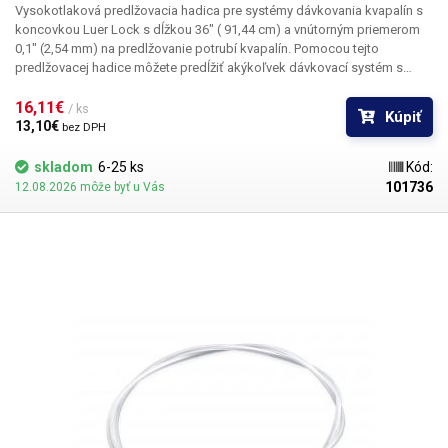
Vysokotlaková predlžovacia hadica
pre systémy dávkovania kvapalín s
koncovkou
Luer Lock
s
dĺžkou 36" (
91,44 cm) a vnútorným priemerom
0,1"
(2,54 mm) na predlžovanie potrubí kvapalín. Pomocou tejto
predlžovacej hadice môžete predĺžiť akýkoľvek dávkovací systém s
koncovkou Luer-lock. Ideálne napríklad pre dávkovacie ihly alebo
statické miešačky, ktoré sú pripojené k veľkým dávkovacím kazetám.
16,11€ 
/ ks
Kúpiť
Kazetu možno odklopiť, aby obsluha mohla manipulovať len s
13,10€ 
bez DPH
koncovým uzáverom dávkovacej ihly/statického miešadla. Jednotlivé
hadice sa dajú spojiť,
takže prívodné potrubie sa dá predĺžiť na presne
skladom
6-25 ks
Kód:
požadovanú dĺžku. Hadice sú priemyselnej kvality, takže neobsahujú
101736
12.08.2026 môže byť u Vás
silikón a môžu sa používať až do tlaku 6,8 bar. Sú vyrobené z tvrdého,
pružného polyetylénu. Predlžovacia hadica je zakončená koncovkou
Luer-lock (samec na samicu).