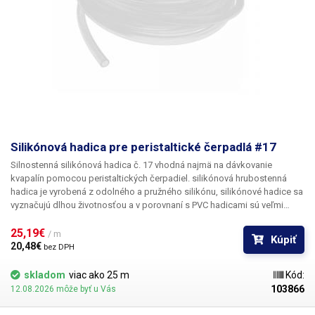
Silikónová hadica pre peristaltické čerpadlá #17
Silnostenná silikónová hadica č. 17
vhodná najmä na dávkovanie
kvapalín pomocou peristaltických čerpadiel. silikónová hrubostenná
hadica je vyrobená z odolného a pružného silikónu, silikónové hadice sa
vyznačujú dlhou životnosťou a v porovnaní s PVC hadicami sú veľmi
pružné/elastické. Hadica s označením #17 má vnútorný priemer 6,4 mm.
25,19€ 
Cena je uvedená za 1 m
/ m
Kúpiť
20,48€ 
bez DPH
skladom
viac ako 25 m
Kód:
103866
12.08.2026 môže byť u Vás