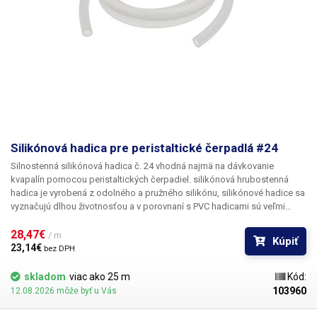
Silikónová hadica pre peristaltické čerpadlá #24
Silnostenná silikónová hadica č. 24
vhodná najmä na dávkovanie
kvapalín pomocou peristaltických čerpadiel. silikónová hrubostenná
hadica je vyrobená z odolného a pružného silikónu, silikónové hadice sa
vyznačujú dlhou životnosťou a v porovnaní s PVC hadicami sú veľmi
pružné/elastické. Cena uvedená za 1 m
28,47€ 
/ m
Kúpiť
23,14€ 
bez DPH
skladom
viac ako 25 m
Kód:
103960
12.08.2026 môže byť u Vás