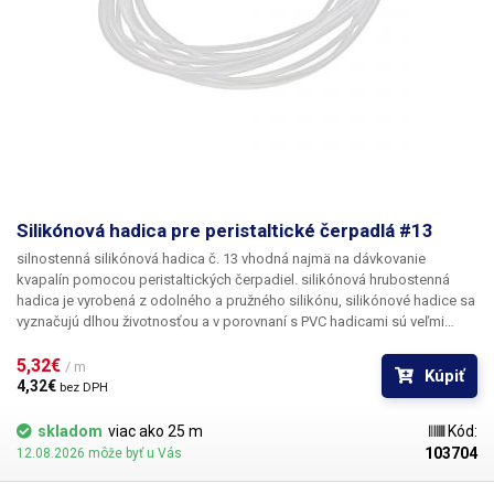
Silikónová hadica pre peristaltické čerpadlá #13
silnostenná silikónová hadica č. 13
vhodná najmä na dávkovanie
kvapalín pomocou peristaltických čerpadiel. silikónová hrubostenná
hadica je vyrobená z odolného a pružného silikónu, silikónové hadice sa
vyznačujú dlhou životnosťou a v porovnaní s PVC hadicami sú veľmi
pružné/elastické. Hadica s označením #13 má vnútorný priemer 0,8 mm.
Uvedená cena je za 1 m
5,32€ 
/ m
Kúpiť
4,32€ 
bez DPH
skladom
viac ako 25 m
Kód:
103704
12.08.2026 môže byť u Vás