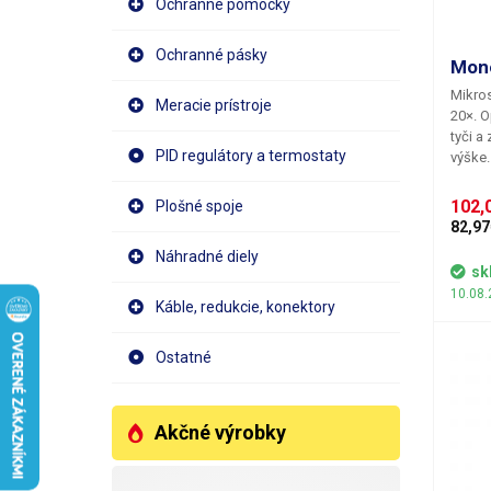
Ochranné pomôcky
Ochranné pásky
Mono
Mikro
Meracie prístroje
20×. O
tyči a
PID regulátory a termostaty
výške
zaostr
Zväčše
102,
Plošné spoje
(2×) a
82,97
18 mm 
Náhradné diely
pozor
sk
Mikros
10.08.
Okulár
Káble, redukcie, konektory
osi ob
Ostatné
Akčné výrobky