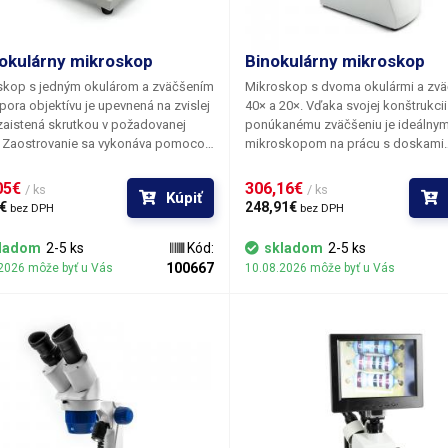
kulárny mikroskop
Binokulárny mikroskop
skop s jedným okulárom a zväčšením
Mikroskop s dvoma okulármi a zv
pora objektívu je upevnená na zvislej
40× a 20×. Vďaka svojej konštrukcii
 zaistená skrutkou v požadovanej
ponúkanému zväčšeniu je ideálny
. Zaostrovanie sa vykonáva pomocou
mikroskopom na prácu s doskami
ovacieho kolieska na sklíčku.
mobilných telefónov alebo inými 
nie je určené zväčšením objektívu
plošných spojov podobných rozme
05€ 
306,16€ 
/ ks
/ ks
Kúpiť
 okulára (10×). Zorné pole má priemer
Spájkovanie alebo oprava dosiek 
€ 
248,91€ 
bez DPH
bez DPH
a pracovná výška objektívu nad
spojov je možná priamo pod objek
ovaným objektom je 24,95 mm.
pretože aj po naostrení bude objek
ladom
2-5 ks
Kód:
skladom
2-5 ks
kop nie je vybavený osvetlením.
hlavica vzdialená 55 mm od objekt
100667
2026 môže byť u Vás
10.08.2026 môže byť u Vás
 sa dá otáčať o 360° okolo vertikálnej
poskytuje priestor pre nástroje. M
jektívu.
je vhodný aj na defektoskopiu a je
aj na školské vyučovanie.