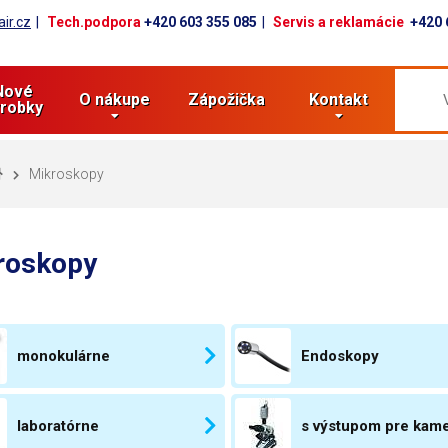
ir.cz
Tech.podpora
+420 603 355 085
Servis a reklamácie
+420 
Nové
O nákupe
Zápožička
Kontakt
robky
Mikroskopy
roskopy
monokulárne
Endoskopy
laboratórne
s výstupom pre kam