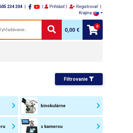
605 234 204
Prihlásiť
Registrovať
Krajina
0
0,00 €
Filtrovanie 
binokulárne
eru
s kamerou