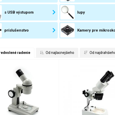
s USB výstupom
lupy
príslušenstvo
Kamery pre mikrosk
redvolené radenie
 Od najlacnejšieho
 Od najdrahšieh