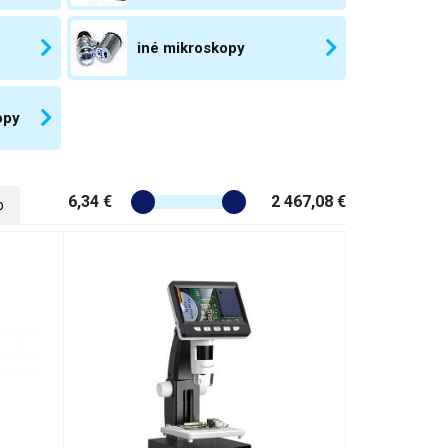
iné mikroskopy
opy
6,34 €
2 467,08 €
o