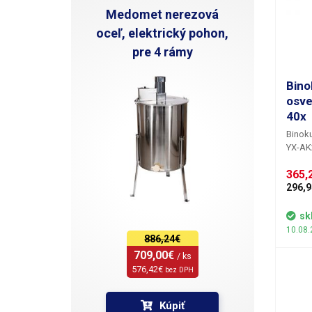
Medomet nerezová
oceľ, elektrický pohon,
pre 4 rámy
Bino
osve
40x
Binoku
YX-A
360° o
365,
objekt
umožňu
296,9
Toto z
elektr
sk
spojo
10.08.
886,24€
kompo
priame
709,00€ 
/ ks
plocha
576,42€ 
bez DPH
spájko
dvoji
Kúpiť
static