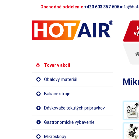
Obchodné oddelenie
+420 603 357 606
info@hota
vý
Tovar v akcii
Mik
Obalový materiál
Baliace stroje
Dávkovače tekutých prípravkov
Gastronomické vybavenie
Mikroskopy