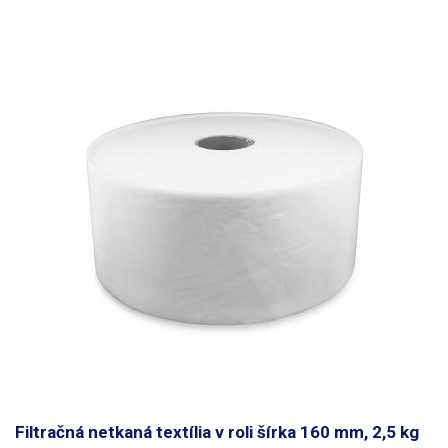
produktov a ďalšie účely. Oproti bežným stretch fóliám - tzn. ručným
granátom je táto skutočne určená pre ručné odvíjanie bez potreby
ručného odvíjača. Je totiž navinutá
na plastovej špulke, ktorá má
zaoblené hrany
, ktoré zabraňujú porezaniu prstov obsluhy o papier. Táto
PVC fólie
nie je vhodná pre styk s potravinami a plastami
(ako väčšina
PVC fólií). PVC obsahuje zmäkčovadlá, ktoré zaručujú správnu lepivosť a
pružnosť, ale tiež zmäkčujú (naleptávajú) plasty(ABS,PP,PE,PVC-U). Nie je
preto vhodná ako ochranná vrstva proti poškrabaniu tovar (priamy styk s
plastmi), ale až ako doplnková ochrana (cez iný obal).
Parametre:
Šírka
pásky: 60mm Návin: 66m Rolka: plastová, zaoblené hrany, Vnútorný
priemer: 25mm Vonkajší priemer: 63.5mm (+/- 0.5mm) Nosnosť 1 vrstvy:
4kg Hmotnosť: 225g (vrátane dutinky) Farba: priehľadná, pri viacerých
vrstvách zelenomodrá bez certifikátu
Filtračná netkaná textília v roli šírka 160 mm, 2,5 kg