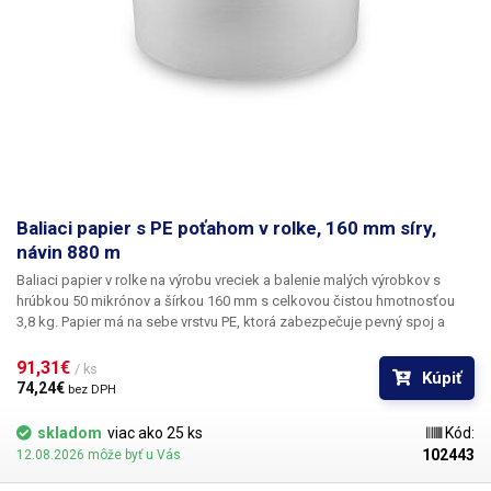
Baliaci papier s PE poťahom v rolke, 160 mm síry,
návin 880 m
Baliaci papier v rolke na výrobu vreciek a balenie malých výrobkov
s
hrúbkou
50 mikrónov
a
šírkou 160 mm
s celkovou čistou hmotnosťou
3,8 kg. Papier má na sebe vrstvu PE, ktorá zabezpečuje pevný spoj a
zvyšuje trvanlivosť papiera. Je vhodný na balenie na automatických
dávkovacích strojoch, ktoré si balenie vytvárajú samy - je určený pre
91,31€ 
/ ks
Kúpiť
baliace stroje s dávkovačom sypkej zmesi do 99 g, alebo na ručné
74,24€ 
bez DPH
balenie pomocou pákového, svorkového alebo priebežného zvárača.
skladom
viac ako 25 ks
Kód:
102443
12.08.2026 môže byť u Vás