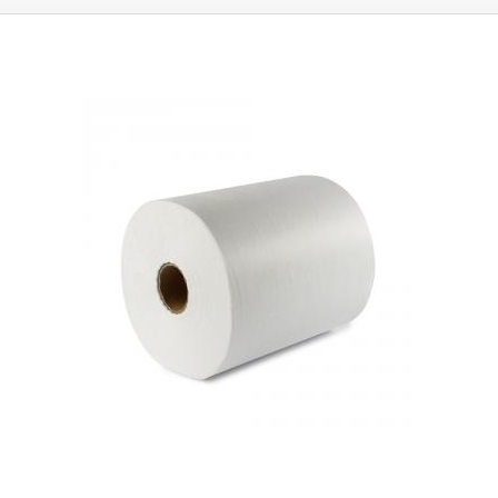
krehké výrobky ako je napríklad: sklo a porcelán, pc komponenty,
mobilné telefóny a pod.
Vankúšiky sú po nafúknutí veľmi pevné, pružné
a stále si držia svoj tvar, možno ich opakovane použiť čo šetrí čas,
financie aj skladovací priestor na obalový materiál. V nenafúknutom
stave, sú navinuté na rolu a nezaberajú praktický žiadne miesto oproti
drevitej vlne, skrčenému papieru alebo rezanému kartónu.
Prefabrikované fólie je možné zakúpiť v najrôznejších veľkostiach a
tvaroch vankúšikov, vyrábané sú predovšetkým z materiálov HDPE a
LDPE, nafúknuté vankúšiky sú schopné odolať záťaži 10-100kg.