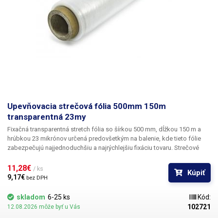
Upevňovacia strečová fólia 500mm 150m
transparentná 23my
Fixačná transparentná stretch fólia so šírkou 500 mm, dĺžkou 150 m a
hrúbkou 23 mikrónov
určená predovšetkým na balenie, kde tieto fólie
zabezpečujú najjednoduchšiu a najrýchlejšiu fixáciu tovaru. Strečové
fólie sa vyznačujú dokonalou pevnosťou a pružnosťou a sú najčastejšie
používaným materiálom na balenie tovaru, jednotlivých krabíc alebo
11,28€ 
/ ks
Kúpiť
paletizáciu. Fólia je mechanicky odolná, zabraňuje poškriabaniu
9,17€ 
bez DPH
výrobkov - napríklad lesklých kovových povrchov, skla. Vhodná aj na
upevnenie škatúľ k sebe alebo na balenie jednotlivých tovarov.
skladom
6-25 ks
Kód:
Najideálnejší prostriedok na balenie paliet (spolu s páskami). Vo
102721
12.08.2026 môže byť u Vás
viacerých vrstvách fólia poskytuje dôležitú ochranu pred mechanickým