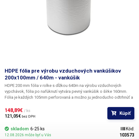
HDPE fólia pre výrobu vzduchových vankúšikov
200x100mm / 640m - vankúšik
HDPE 200 mm fólia v rolke s dĺžkou 640m na výrobu vzduchových
vypchávok,
fólia po nafúknutí vytvára pevný vankúšik o šírke 160mm.
Fólia je každých 105mm perforovaná a možno ju jednoducho odtrhnúť a
vytvoriť tak vypchávku o veľkosti 165x80mm (rozmer po nafúknutí) alebo
vytvoriť ľubovoľne dlhý pás vypchávky o šírke 160mm. Fólia odolá sile
148,89€ 
/ ks
Kúpiť
tlaku až 20kg, je veľmi pevná a pružná.
Vzduchové vankúšiky sa vkladajú
121,05€ 
bez DPH
do voľného priestoru v krabici okolo baleného tovaru, zabraňujú pohybu
výrobku v krabici a vytvárajú tzv. Airbag pre vaše výrobky a minimalizujú
skladom
6-25 ks
Kód:
riziko poškodenia prepravovaného tovaru.
Vankúšiky a bublinkové fólie
103573
12.08.2026 môže byť u Vás
rôznych dĺžok a veľkosti sú skvelý obalový materiál pre najrôznejšie