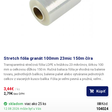
Stretch fólia granát 100mm 23mic 150m číra
Transparentná strečová fólia LDPE s hrúbkou 23 mikrónov, šírkou 100
mm a celkovou dĺžkou 150 m.
Ručná baliaca fólia je vhodná na balenie
tovaru, jednotlivých balíkov, balenie paliet alebo vytváranie jednotných
celkov z viacerých kusov balíka. Fólia je veľmi pevná a pružná, veľmi
ťažko sa trhá, ale na pohodlné otváranie balíkov stačí fóliu prestrihnúť
nožom alebo nožnicami. Fólia je tiež výborná na balenie rôznych dielov,
3,44€ 
/ ks
Kúpiť
materiálov a tovaru počas skladovania a prepravy, zabalením výrobku do
2,79€ 
bez DPH
fólie zabránite jeho poškriabaniu. Napríklad kovové, hliníkové diely, sklo,
drevo, plasty atď.
skladom
viac ako 25 ks
Kód:
104024
12.08.2026 môže byť u Vás