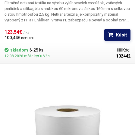
Filtračná netkaná textília
na výrobu vylúhovacích vrecúšok, voňavých
perličiek a silikagélu
s hrúbkou 60 mikrónov a šírkou 160 mm s celkovou
čistou hmotnosťou 2,5 kg. Netkaná textília je kompozitný materiál
vyrobený z PP a PE vlákien. Vrstva PE zabezpečuje pevný a odolný zvar.
Je
vhodná na balenie na automatických dávkovacích strojoch
, ktoré si
balenie vytvárajú samy - je určená pre baliace stroje s dávkovačom
123,54€ 
/ ks
Kúpiť
sypkej zmesi do 99 g alebo na
ručné balenie
pomocou páky, svorky
100,44€ 
bez DPH
alebo priebežnej zváračky. Netkaná textília je
priepustná a odolná voči
vode a teplotám od -40 °C do 120 °C
a je vhodná na výrobu
vylúhovacích
skladom
6-25 ks
Kód:
vrecúšok s čajom, kávových filtrov, vrecúšok s bylinkami alebo korením,
102442
12.08.2026 môže byť u Vás
výrobu voňavých vrecúšok alebo vysúšacích vrecúšok so silikagélom
.
Textíliu
možno zvárať alebo šiť
. Bežne sa používa v zdravotníctve a
potravinárskom priemysle.