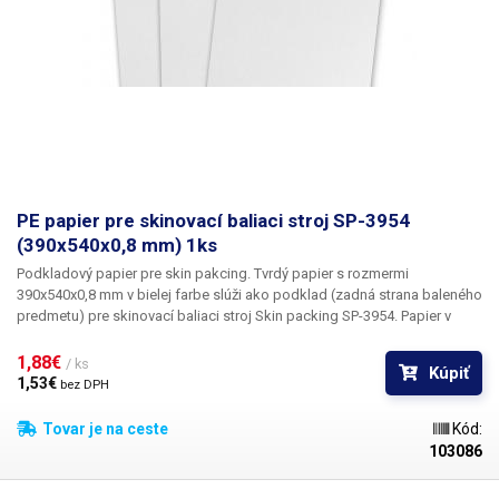
PE papier pre skinovací baliaci stroj SP-3954
(390x540x0,8 mm) 1ks
Podkladový papier pre skin pakcing. Tvrdý papier s rozmermi
390x540x0,8 mm
v bielej farbe slúži ako podklad (zadná strana baleného
predmetu) pre skinovací baliaci stroj Skin packing SP-3954. Papier v
kombinácii s plochou LDPE fóliou vytvára profesionálne vyzerajúci obal
výrobku.
Papier je z jednej strany potiahnutý PE vrstvou, ktorá
1,88€ 
/ ks
Kúpiť
zabezpečuje kvalitné balenie a zvyšuje odolnosť papierovej vrstvy.
1,53€ 
bez DPH
Tovar je na ceste
Kód:
103086