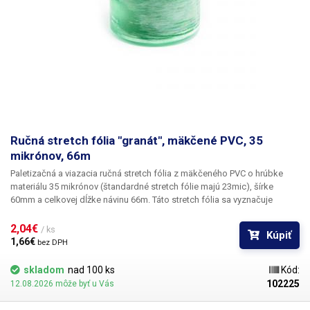
Ručná stretch fólia "granát", mäkčené PVC, 35
mikrónov, 66m
Paletizačná a viazacia ručná stretch fólia z mäkčeného PVC o hrúbke
materiálu
35 mikrónov
(štandardné stretch fólie majú 23mic),
šírke
60mm
a celkovej
dĺžke návinu 66m.
Táto stretch fólia
sa vyznačuje
veľkou odolnosťou proti pretrhnutiu, vysokou pružnosťou
a hlavne
svojou
lepivosťou
. Pri napnutom prekrytí sa jednotlivé vrstvy fólie
2,04€ 
/ ks
Kúpiť
prakticky spájajú do jednej silnejšej vrstvy. Už pri dvoch vrstvách je veľmi
1,66€ 
bez DPH
ťažké fóliu pretrhnúť (jedna vrstva unesie až 4.4kg). Fólia je mimoriadne
vhodná pre obaľovanie kartónových krabíc, ktoré chránia proti okolitým
skladom
nad 100 ks
Kód:
vplyvom, k viazaniu niekoľkých krabíc do jedného bloku, pre viazanie
102225
12.08.2026 môže byť u Vás
krabíc na paletách, pre nelepivé zviazanie rolí rôznych materiálov
(koberce, lino ..), tiež viazací prostriedok na miralonovou ochranu