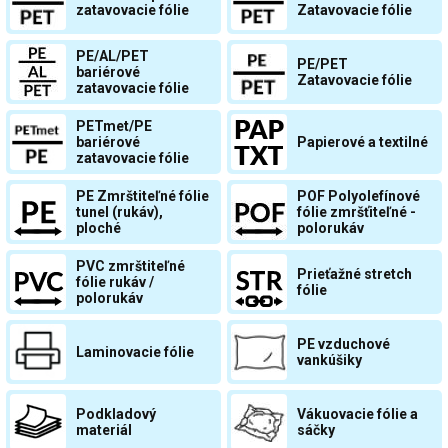
zatavovacie fólie
Zatavovacie fólie
PE/AL/PET
PE/PET
bariérové
Zatavovacie fólie
zatavovacie fólie
PETmet/PE
bariérové
Papierové a textilné
zatavovacie fólie
PE Zmrštiteľné fólie
POF Polyolefínové
tunel (rukáv),
fólie zmršťiteľné -
ploché
polorukáv
PVC zmrštiteľné
Prieťažné stretch
fólie rukáv /
fólie
polorukáv
PE vzduchové
Laminovacie fólie
vankúšiky
Podkladový
Vákuovacie fólie a
materiál
sáčky