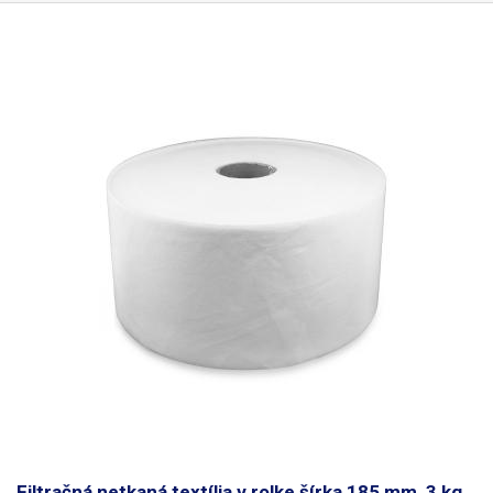
poškodením. Stretch fóliu nie je potrebné zvárať ani lepiť, jednotlivé
vrstvy k sebe priľnú a zostanú na svojom mieste.
Filtračná netkaná textília v rolke šírka 185 mm, 3 kg