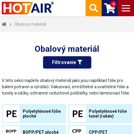
0
Obalový materiál
Obalový materiál
Filtrovanie 
V této sekci najdete obalový materiál jako jsou například fólie pro
balení potravin a výrobků. Vakuovací, smrštitelné a svařitelné fólie a
tunely a sáčky, ochranné vzduchové polštářky, nebo laminovací fólie.
Polyetylénové fólie
Polyetylénové fólie
ploché
tunel (rukáv)
BOPP/PET ploché
CPP/PET