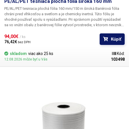
PE/AL/PET tesniaca plochá fólia široká 160 mm
PE/AL/PET tesniaca plochá fólia 160 mm/150 m široká
Bariérová fólia
chráni pred vlhkosťou a svetlom a je chemicky inertná. Túto fóliu je
vhodné používať spolu s vysúšadlami. Pri správnom použití vysúšadiel
sa vo vnútri obalu z bariérovej fólie vytvorí prostredie, v ktorom nevzniká
korózia, oxidácia ani plesne. Fólia je vhodná na balenie potravín:
suchého ovocia, čaju, kávy, ako aj na balenie elektroniky, súčiastok a
94,00€ 
/ ks
Kúpiť
dielov, ktoré sú náchylné napríklad na koróziu alebo oxidáciu. Fólia je
76,42€ 
bez DPH
potravinárska, nie je vhodná na balenie súčiastok náchylných na statický
náboj.
Fóliu možno použiť v kombinácii s naším automatickým baliacim
skladom
viac ako 25 ks
Kód:
strojom do 99 g a možno ju tiež zvárať pomocou štipcovej zváračky
103498
12.08.2026 môže byť u Vás