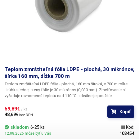
Teplom zmrštiteľná fólia LDPE - plochá, 30 mikrónov,
šírka 160 mm, dĺžka 700 m
Teplom zmrštiteľná LDPE fólia - plochá, 160 mm široká, v 700 m rolke.
Hrúbka jednej steny fólie je 30 mikrónov (0,030 mm).
Zmršťovanie si
vyžaduje rovnomernú teplotu nad 110 °C - ideálne je použitie
teplovzdušnej zmršťovacej komory, kde je teplota rovnomerne
rozložená. Po zahriatí fólia približne kopíruje tvar baleného predmetu. Po
59,89€ 
/ ks
Kúpiť
ochladení fólia stvrdne a vytvorí fixačný obal. Po zahriatí sa fólia zmrští v
48,69€ 
bez DPH
pomere 2:1, t. j. približne na 1/2 svojej pôvodnej veľkosti. LDPE fóliu
možno zmršťovať aj napr. pomocou teplovzdušnej pištole alebo
skladom
6-25 ks
Kód:
teplovzdušnej stanice, ale výsledok nebude ideálny kvôli
103454
12.08.2026 môže byť u Vás
nerovnomernému rozloženiu tepla. polyetylénové fólie sú bezfarebné,