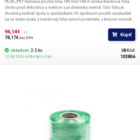
PE/AL/PET tesniaca plochá fólia 185 mm/140 m široká
Bariérová fólia
chráni pred vlhkosťou a svetlom a je chemicky inertná. Túto fóliu je
vhodné používať spolu s vysúšadlami. Pri správnom použití vysúšadiel
sa vo vnútri obalu z bariérovej fólie vytvorí prostredie, v ktorom nevzniká
korózia, oxidácia ani plesne. Fólia je vhodná na balenie potravín:
suchého ovocia, čaju, kávy, ako aj na balenie elektroniky, súčiastok a
96,14€ 
/ ks
Kúpiť
dielov, ktoré sú náchylné napríklad na koróziu alebo oxidáciu. Fólia je
78,17€ 
bez DPH
potravinárska, nie je vhodná na balenie súčiastok náchylných na statický
náboj.
Fóliu možno použiť v kombinácii s naším automatickým baliacim
skladom
2-5 ks
Kód:
strojom do 99 g a možno ju tiež zvárať pomocou štipcovej zváračky
103856
12.08.2026 môže byť u Vás