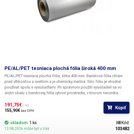
PE/AL/PET tesniaca plochá fólia široká 400 mm
PE/AL/PET tesniaca plochá fólia, šírka 400 mm.
Bariérová fólia chráni
pred vlhkosťou a svetlom a je chemicky inertná. Túto fóliu je vhodné
používať spolu s vysúšadlami. Pri správnom použití vysúšadiel sa vo
vnútri obalu z bariérovej fólie vytvorí prostredie, v ktorom nevzniká
korózia, oxidácia ani plesne. Fólia je vhodná na balenie potravín:
suchého ovocia, čaju, kávy, ako aj na balenie elektroniky, súčiastok a
191,75€ 
/ ks
Kúpiť
dielov, ktoré sú náchylné napríklad na koróziu alebo oxidáciu. Fólia je
155,90€ 
bez DPH
potravinárska, nie je vhodná na balenie súčiastok náchylných na statický
náboj.
Fóliu nie je možné použiť na balenie v kombinácii s našimi
skladom
1 ks
Kód:
automatickými baliacimi strojmi. Fólia PE/AL/PET sa dobre používa v
103482
12.08.2026 môže byť u Vás
kombinácii napríklad s pákovou zváračkou alebo strojmi, ktoré dokážu