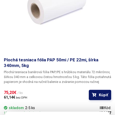
Plochá tesniaca fólia PAP 50mi / PE 22mi, šírka
340mm, 5kg
Plochá tesniaca bariérová fólia PAP/PE s hrúbkou materiálu 72 mikrónov,
šírkou 340 mm a celkovou čistou hmotnosťou 5 kg.
Táto fólia potiahnutá
papierom je vhodná na ručné balenie a zváranie pomocou ručnej
pákovej zváračky. Fólia je veľmi hladká a lesklá, je vhodná na balenie
napríklad potravinárskych výrobkov, PE vrstva zabraňuje úniku, tento typ
75,20€ 
/ ks
Kúpiť
fólie sa používa napríklad na balenie krájaných salám a mäsových
61,14€ 
bez DPH
výrobkov.
Balenie:
1 ks rolka 5 kg
skladom
2-5 ks
Kód:
104497
12.08.2026 môže byť u Vás