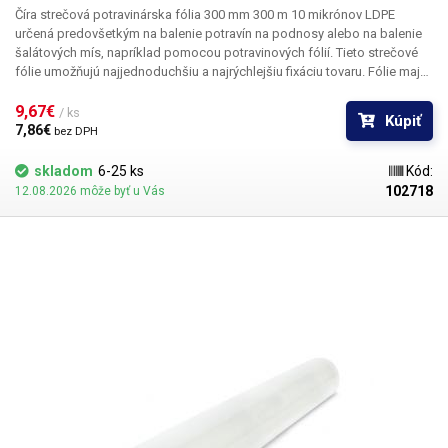
Číra strečová potravinárska fólia 300 mm 300 m 10 mikrónov LDPE
určená predovšetkým
na balenie potravín
na podnosy alebo na balenie
šalátových mís, napríklad pomocou potravinových fólií. Tieto strečové
fólie umožňujú najjednoduchšiu a najrýchlejšiu fixáciu tovaru. Fólie majú
pomerne vysokú mechanickú odolnosť, vďaka svojej dokonalej
priehľadnosti zachovávajú vzhľad balených potravín a chránia ich pred
9,67€ 
/ ks
Kúpiť
vysychaním a rýchlou oxidáciou. Tieto potravinárske fólie nie je potrebné
7,86€ 
bez DPH
zvárať, jednotlivé vrstvy k sebe priliehajú a zostávajú na svojom mieste.
Fólie sa vyrábajú v Českej republike a
majú potravinársky certifikát
(na
skladom
6-25 ks
Kód:
požiadanie).
102718
12.08.2026 môže byť u Vás