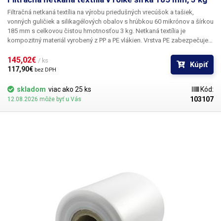
Filtračná netkaná textília
na výrobu priedušných vrecúšok a tašiek,
vonných guličiek a silikagélových obalov
s hrúbkou 60 mikrónov a šírkou
185 mm s celkovou čistou hmotnosťou 3 kg. Netkaná textília je
kompozitný materiál vyrobený z PP a PE vlákien. Vrstva PE zabezpečuje
pevný a odolný zvar. Je
vhodná na balenie na automatických
dávkovacích strojoch
145,02€ 
, ktoré si obal vytvárajú samy - je určená pre baliace
/ ks
Kúpiť
stroje s dávkovačom sypkých zmesí do 99 g alebo na
ručné balenie
117,90€ 
bez DPH
pomocou pákového, svorkového alebo priebežného zvárača. Netkaná
textília je
priedušná/dýchateľná a odolná voči vode a teplotám od -40 °C
skladom
viac ako 25 ks
Kód:
do 120 °C
a je vhodná na
výrobu voňavých vrecúšok alebo vreciek s
103107
12.08.2026 môže byť u Vás
vysúšacím silikagélom
. Tkanina
sa môže zvárať alebo šiť
.