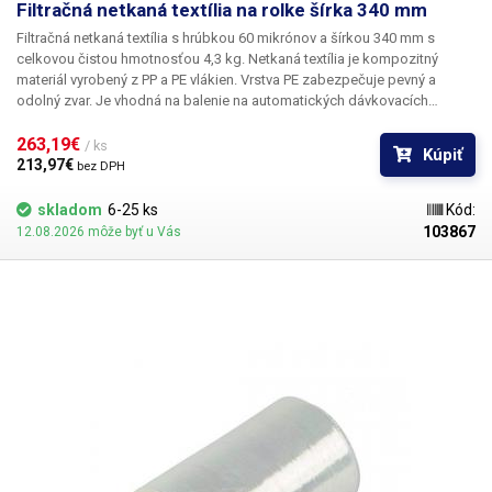
Filtračná netkaná textília na rolke šírka 340 mm
Filtračná netkaná textília s hrúbkou 60 mikrónov a šírkou 340 mm s
celkovou čistou hmotnosťou 4,3 kg. Netkaná textília je kompozitný
materiál vyrobený z PP a PE vlákien. Vrstva PE zabezpečuje pevný a
odolný zvar. Je
vhodná na balenie na automatických dávkovacích
strojoch
, ktoré si balenie vytvárajú samy - tkanina so šírkou 340 mm je
štandardne určená pre vertikálne baličky s dávkovačom 10-800 g, ale
263,19€ 
/ ks
Kúpiť
môže sa použiť aj na iných strojoch, ak sa použije zásobník so šírkou
213,97€ 
bez DPH
340 mm. Tkaninu možno použiť aj
na ručné balenie
pomocou pákového,
štipcového alebo priebežného baliaceho stroja. Netkaná textília je
skladom
6-25 ks
Kód:
priepustná a odolná voči vode a teplotám od -40 °C do 120 °C
a je
103867
12.08.2026 môže byť u Vás
vhodná na výrobu
vylúhovaných vrecúšok s čajom, kávových filtrov,
vrecúšok s bylinkami alebo korením, výrobu voňavých vrecúšok alebo
vrecúšok s vysušujúcim silikagélom
. Textíliu
možno zvárať alebo šiť
.
Bežne sa používa v zdravotníctve a potravinárskom priemysle.