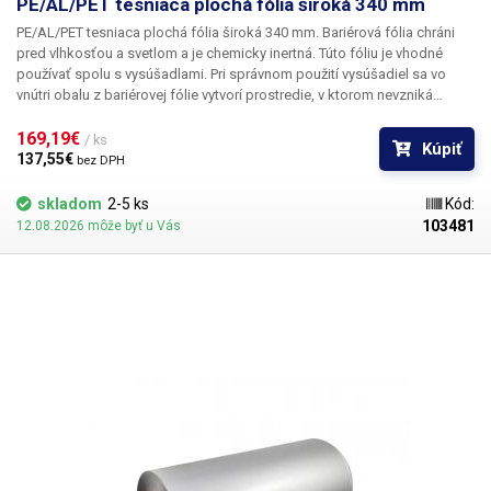
PE/AL/PET tesniaca plochá fólia široká 340 mm
PE/AL/PET tesniaca plochá fólia široká 340 mm.
Bariérová fólia chráni
pred vlhkosťou a svetlom a je chemicky inertná. Túto fóliu je vhodné
používať spolu s vysúšadlami. Pri správnom použití vysúšadiel sa vo
vnútri obalu z bariérovej fólie vytvorí prostredie, v ktorom nevzniká
korózia, oxidácia ani plesne. Fólia je vhodná na balenie potravín:
suchého ovocia, čaju, kávy, ako aj na balenie elektroniky, súčiastok a
169,19€ 
/ ks
Kúpiť
dielov, ktoré sú náchylné napríklad na koróziu alebo oxidáciu. Fólia je
137,55€ 
bez DPH
potravinárska, nie je vhodná na balenie súčiastok náchylných na statický
náboj.
Fóliu nie je možné použiť na balenie v kombinácii s našimi
skladom
2-5 ks
Kód:
automatickými baliacimi strojmi. Fólia PE/AL/PET sa dobre používa v
103481
12.08.2026 môže byť u Vás
kombinácii napríklad s pákovou zváračkou alebo strojmi, ktoré dokážu
spracovať tuhšie fólie