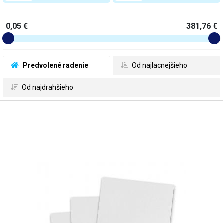
0,05 €
381,76 €
 Predvolené radenie
 Od najlacnejšieho
 Od najdrahšieho