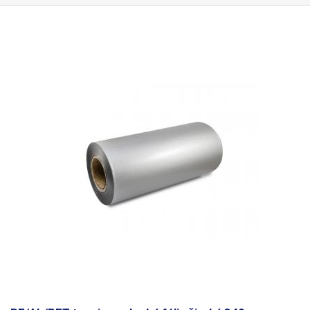
číre, bez chuti a zápachu a nemenia sa vplyvom vlhkosti, soli a bežných
chemikálií. Majú dlhú životnosť, sú pružné, ľahko sa zvárajú teplom, sú
odolné voči mrazu a vlhkosti. Fólie sú vhodné na výrobu tašiek, vreciek a
balenie akéhokoľvek tovaru. PE fólie sú zdravotne nezávadné, 100 %
recyklovateľné a vhodné na balenie potravín (certifikát je k dispozícii).
Ako obalové médium spĺňajú požiadavky zákona č. 477/2001 Z. z.
(zákon o obaloch). Ideálne na zváranie so všetkými impulznými
zváračkami v našom sortimente. Fólia je vhodná na balenie na
automatickom vertikálnom baliacom stroji s dávkovačom pre sypké
zmesi do 99 g.
Nejde o tunel/rukoväť, ale len o jednostrannú fóliu.
Teplota zmršťovania: od 105 °C Pomer zmrštenia: 2:1 (v smere hadice)
Farba: číra Rozmerová tolerancia +/- 10 % Fotografia slúži len na
ilustračné účely