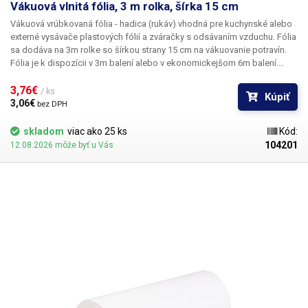
Vákuová vlnitá fólia, 3 m rolka, šírka 15 cm
Vákuová vrúbkovaná fólia - hadica (rukáv) vhodná pre kuchynské alebo
externé vysávače plastových fólií a zváračky s odsávaním vzduchu. Fólia
sa dodáva na 3m rolke so šírkou strany 15 cm na vákuovanie potravín.
Fólia je k dispozícii v 3m balení alebo v
ekonomickejšom 6m balení.
Fólia má jednu vnútornú stranu s matným vrúbkovaným povrchom a
druhá strana je priehľadná. Dĺžku fólie je možné skrátiť podľa vašich
3,76€ 
/ ks
Kúpiť
potrieb. Materiál je mechanicky odolný, zdravotne nezávadný, vhodný na
3,06€ 
bez DPH
vákuovanie a uchovávanie potravín a zachovanie chuti. Zabalené fólie je
možné zamraziť. Táto fólia je vhodná aj na šetrné nízkoteplotné varenie
skladom
viac ako 25 ks
Kód:
Sous-Vide. Okrem potravín možno vo fólii vákuovať aj iné predmety (čaj,
104201
12.08.2026 môže byť u Vás
kávu, bylinky, drobný tovar, súčiastky, numizmatiku,...)
Hrúbka fólie
210um sa meria v mieste zvaru.
Uistite sa, že dĺžka zváracích čeľustí
vašej zváračky je vždy aspoň o 0,5 cm dlhšia ako dĺžka zváranej fólie.