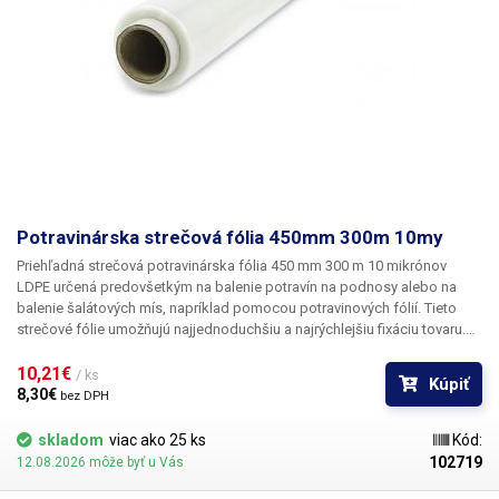
Potravinárska strečová fólia 450mm 300m 10my
Priehľadná strečová potravinárska fólia 450 mm 300 m 10 mikrónov
LDPE
určená predovšetkým
na balenie potravín
na podnosy alebo na
balenie šalátových mís, napríklad pomocou potravinových fólií. Tieto
strečové fólie umožňujú najjednoduchšiu a najrýchlejšiu fixáciu tovaru.
Fólie majú pomerne vysokú mechanickú odolnosť, vďaka svojej
dokonalej priehľadnosti zachovávajú vzhľad balených potravín a chránia
10,21€ 
/ ks
Kúpiť
ich pred vysychaním a rýchlou oxidáciou. Tieto potravinárske fólie nie je
8,30€ 
bez DPH
potrebné zvárať, jednotlivé vrstvy k sebe priliehajú a zostávajú na
svojom mieste. Fólie sa vyrábajú v Českej republike a
majú potravinársky
skladom
viac ako 25 ks
Kód:
certifikát
(na požiadanie).
102719
12.08.2026 môže byť u Vás