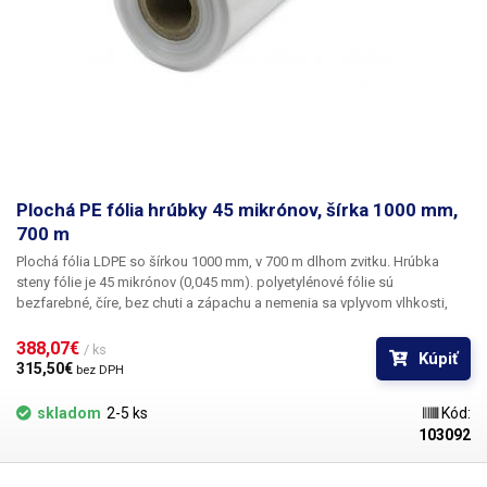
Plochá PE fólia hrúbky 45 mikrónov, šírka 1000 mm,
700 m
Plochá fólia LDPE so šírkou 1000 mm, v 700 m dlhom zvitku. Hrúbka
steny fólie je 45 mikrónov (0,045 mm).
polyetylénové fólie sú
bezfarebné, číre, bez chuti a zápachu a nemenia sa vplyvom vlhkosti,
soli a bežných chemikálií. Majú dlhú životnosť, sú pružné, ľahko sa
zvárajú teplom, sú odolné voči mrazu a vlhkosti. Fólie sú vhodné na
388,07€ 
/ ks
Kúpiť
výrobu tašiek, vreciek a balenie akéhokoľvek tovaru. PE fólie sú
315,50€ 
bez DPH
zdravotne nezávadné, 100 % recyklovateľné a vhodné na balenie
potravín (certifikát je k dispozícii). Ako obalové médium spĺňajú
skladom
2-5 ks
Kód:
požiadavky zákona č. 477/2001 Z. z. (zákon o obaloch). Ideálne na
103092
zváranie so všetkými impulznými zváračkami v našom sortimente.
Materiál: PE (polyetylén) Hrúbka materiálu: 45 mikrónov (0,045 mm)*2