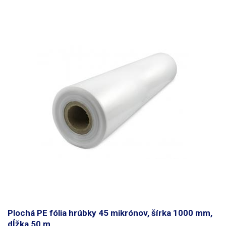
Šírka: 1000 mm Dĺžka cievky: 700 metrov Farba: číra Rozmerová
tolerancia +/- 10%
Fólia je plochá (nie je to fólia typu tunel/rukáv).
Fotografia je len ilustračná
Plochá PE fólia hrúbky 45 mikrónov, šírka 1000 mm,
dĺžka 50 m