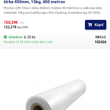
šírka 450mm, 15kg, 400 metrov
Plochá LDPE fólia o šírke 450mm, hrúbke 90 mikrónov a celkovej váhe
materiálu 15kg pre baličky typu Skin Packing, konkrétne typ SP-3954.
150,39€ 
/ ks
Kúpiť
122,27€ 
bez DPH
skladom
6-25 ks
Kód:
102426
Pozajtra 12.08.2026 môže byť u Vás