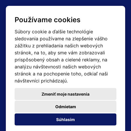
Kontakty
Používame cookies
Obchodné oddelenie Reklamácie
Súbory cookie a ďalšie technológie
+420 603 357 606 +420 605 234 204
sledovania používame na zlepšenie vášho
info@hotair.cz
zážitku z prehliadania našich webových
Fakturačné a expedičné oddelenie
stránok, na to, aby sme vám zobrazovali
+420 605 259 759
(Po–Pia: 7:30 – 15:00)
prispôsobený obsah a cielené reklamy, na
analýzu návštevnosti našich webových
Technické oddelenie
stránok a na pochopenie toho, odkiaľ naši
+420 603 355 085
(Po–Pia: 8:00 – 16:00)
návštevníci prichádzajú.
servis@hotair.cz
Výdaj tovaru (Ostrava): Po-Pia: 8:00 - 16:00
Zmeniť moje nastavenia
Platba len v hotovosti
Odmietam
Adresa predajne
Súhlasím
Michálkovická 2098/86B 710 00 Ostrava