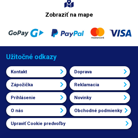
Zobraziť na mape
Užitočné odkazy
Kontakt
Doprava
Zápožička
Reklamacia
Prihlásenie
Novinky
O nás
Obchodné podmienky
Upraviť Cookie predvoľby