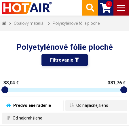
0
Obalový materiál
Polyetylénové fólie ploché
Polyetylénové fólie ploché
Filtrovanie 
38,04 €
381,76 €
 Predvolené radenie
 Od najlacnejšieho
 Od najdrahšieho