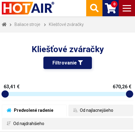
0
Baliace stroje
Kliešťové zváračky
Kliešťové zváračky
Filtrovanie 
63,41 €
670,26 €
 Predvolené radenie
 Od najlacnejšieho
 Od najdrahšieho