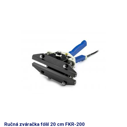
zváračku. Čas lisovania zváračky závisí od hrúbky a typu materiálu a na
vytvorenie zvaru je potrebných len niekoľko sekúnd. Zváračku možno
pohodlne použiť na zváranie obalov umiestnených na silikónovom alebo
inom žiaruvzdornom podklade. Dĺžka tyče je 205 mm, jej šírka je 3 mm,
teplota telesa pri zahriatí je približne 200 °C. Súčasťou balenia je kovový
stojan. Dodáva sa v plochom vyhotovení, pred prvým použitím sa musí
podperná časť ohnúť a vytvarovať do uhla 50 - 60° k základni.
Obsah
balenia
Ručná zváračka fólií 20 cm FKR-200