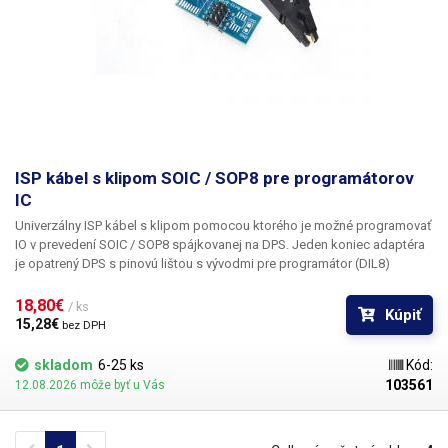
ISP kábel s klipom SOIC / SOP8 pre programátorov
IC
Univerzálny ISP kábel s klipom pomocou ktorého je možné programovať
IO v prevedení SOIC / SOP8 spájkovanej na DPS.
Jeden koniec adaptéra
je opatrený DPS s pinovú lištou s vývodmi pre programátor (DIL8)
opačný koniec je potom opatrený klipom, ktorý sa jednoducho
zacvakne na IO, ktoré je už pripájané na DPS (SOICS / SOP8) vďaka
18,80€ 
/ ks
Kúpiť
adaptéru je možné programovať IO bez nutnosti vybratia čipu z dosky
15,28€ 
bez DPH
plošných spojov, to šetrí čas a znižuje riziko poškodenia nedostupných
či drahých IO pri odspájkovaní z DPS. Adaptér je možné použiť so
skladom
6-25 ks
Kód:
všetkými programátormi s ZIP či DIL8 pätici napríklad XGecu TL866II
103561
12.08.2026 môže byť u Vás
Plus, G540 a pod.
Dĺžka kábla:
260mm