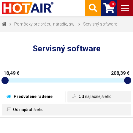
0
Pomôcky pre prácu, náradie, sw
Servisný software
Servisný software
18,49 €
208,39 €
 Predvolené radenie
 Od najlacnejšieho
 Od najdrahšieho