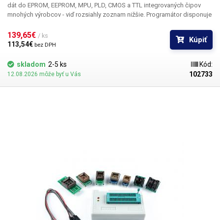
dát do EPROM, EEPROM, MPU, PLD, CMOS a TTL integrovaných čipov
mnohých výrobcov - viď rozsiahly zoznam nižšie. Programátor disponuje
40 pinovým ZIF socketom so zámkom. Komunikačným rozhraním je
USB. Kábel je súčasťou dodávky. Dodávané s inštalačným CD. Pre
139,65€ 
/ ks
Kúpiť
mazanie EPROM pamätí sa vyžaduje UV osvit. K tomuto účelu
113,54€ 
bez DPH
odporúčame tiež nákup UV Mazačky pamätí EPROM.
Súčasťou:
EPROM
flasher VS4000P USB kábel Inštalačné CD
skladom
2-5 ks
Kód:
102733
12.08.2026 môže byť u Vás