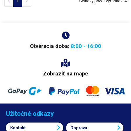
Previous
Next
1
Celkový počet výrobkov:
4
Otváracia doba:
8:00 - 16:00
Zobraziť na mape
Užitočné odkazy
Kontakt
Doprava