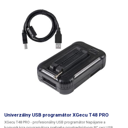
prostredníctvom USB. Softvér programátora pracuje s operačným
systémom Win 2000 / Win XP / Win 2003 / Win2008 / Win Vista / Win7 /
WIN 10 (32bit a 64 bit). Programátory sa používajú pri opravách a servise
všetkej elektroniky od priemyselných strojov a počítačov až po bielu
techniku. Programátor je tiež výborným darčekom pre domáceho
majstra, bastliara, ktorého koníčkom je elektronika a programovanie IO.
Softvér pre programátor je len v angličtine, aktuálnu verziu si môžete
stiahnuť
TU.
Aktualizovaný zoznam podporovaných IO nájdete na
webovej stránke výrobcu:
TU
Funkcie a vlastnosti:
1. Možnosť používať
až 4 programátory súčasne na jednom počítači. 4. Prepäťová a
nadprúdová ochrana VCC/VPP. 5. Široká škála podpory viac ako 15 000
čipov 6. Sériové rozhranie ICSP pre SPI 7. CMOS4000 séria 74/54 IC test.
8. Detekcia pinov IO 9. Funkcia autotestu informácií o VPP, VCC, GND a
I/O 10.Programovanie I/O: zásuvka ZIF-40 a konektor ICSP 11.Sériové
programovanie pamäte SPI (nové typy BIOS od 1,8 V) 12.Programovanie
pamäte NAND FLASH 13.Programovanie logických matíc PAL/GAL
14.Testovanie logických obvodov TTL/CMOS 15.Programovacie napätie
VPP: 1,8V - 6,5V, VCC 1,8-18V 15.Bezplatné aktualizácie softvéru a
firmvéru od výrobcu.
Obsah balenia:
programátor, kábel ICSP, kábel USB
90 cm, sada redukcií PLCC44, PLCC32, PLCC28, PLCC20 a SOP 20/16
Rozmery: 100x60x25mm (dĺžka x šírka x výška) Hmotnosť: 130 g
Univerzálny USB programátor XGecu T48 PRO
XGecu T48 PRO - profesionálny USB programátor
Napájanie a
komunikácia programátora prebieha prostredníctvom PC cez USB.