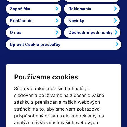
Zápožička
Reklamacia
Prihlásenie
Novinky
O nás
Obchodné podmienky
Upraviť Cookie predvoľby
Kontakty
Používame cookies
Obchodné oddelenie Reklamácie
Súbory cookie a ďalšie technológie
+420 603 357 606 +420 605 234 204
sledovania používame na zlepšenie vášho
info@hotair.cz
zážitku z prehliadania našich webových
Fakturačné a expedičné oddelenie
stránok, na to, aby sme vám zobrazovali
+420 605 259 759
(Po–Pia: 7:30 – 15:00)
prispôsobený obsah a cielené reklamy, na
analýzu návštevnosti našich webových
Technické oddelenie