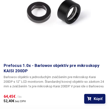
Prefocus 1.0x - Barlowov objektív pre mikroskopy
KAISI 200DP
Barlowov objektív s jednoduchým zväčšením pre mikroskop Kaisi
200DP s 12" LCD monitorom.
Štandardný kovový objektív so závitom 24
mm a zväčšením 1x pre mikroskop Kaisi 200DP. V praxi ide o Barlowovu
disperznú šošovku, ktorá posúva ohniskovú vzdialenosť a funguje ako
makro predsádka. Objektív je celokovový, šošovka je sklenená
. 1x
64,45€ 
/ ks
Kúpiť
zväčšovací objektív je súčasťou balenia mikroskopu Kaisi 200DP, bez
52,40€ 
bez DPH
tohto objektívu nie je možné mikroskop zaostriť na pozorovaný objekt,