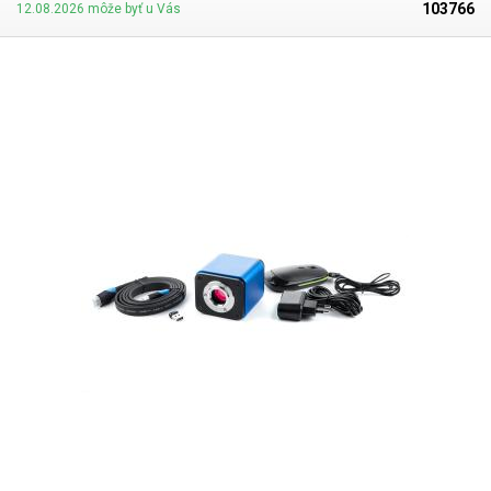
mm. Stojan je vybavený jemným vertikálnym posunom osi pre
103766
12.08.2026 môže byť u Vás
mikropohyb optického systému +/- 60 mm. Dva menšie otočné ovládače
slúžia na uzamknutie vertikálneho posunu a smeru otáčania. Na tyči
stojana je vnútorný závit s priemerom 19 mm na naskrutkovanie
predĺženia pri použití dlhého optického systému alebo na montáž
väčšieho monitora pre mikroskopické kamery. Stojan je vybavený
nožičkami pre lepšiu stabilitu, systém je celokovový okrem otočných
voličov.
Ak chcete zvýšiť manipulačnú výšku alebo namontovať väčší
monitor, odporúčame zakúpiť aj predlžovaciu tyč pre statív
Obsah
balenia:
stojan, svorka, inbusový kľúč