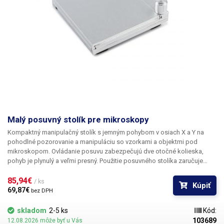
Malý posuvný stolík pre mikroskopy
Kompaktný manipulačný stolík s jemným pohybom v osiach X a Y na
pohodlné pozorovanie a manipuláciu so vzorkami a objektmi pod
mikroskopom.
Ovládanie posuvu zabezpečujú dve otočné kolieska,
pohyb je plynulý a veľmi presný. Použitie posuvného stolíka zaručuje
pohodlný spôsob skúmania vzoriek a práce s objektmi pod
mikroskopom v porovnaní s ručným posúvaním napríklad pinzetou
85,94€ 
/ ks
Kúpiť
alebo inými nástrojmi, stolík je oveľa presnejší a umožňuje posúvanie v
69,87€ 
bez DPH
rádoch desatín milimetra. Podstavec je vyrobený z hliníkovej zliatiny s
plastovým podvozkom a je vybavený mäkkými penovými nožičkami,
skladom
2-5 ks
Kód:
ktoré absorbujú nárazy a vibrácie. Stôl nemá otvor na spodné osvetlenie
103689
12.08.2026 môže byť u Vás