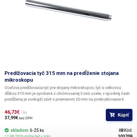
Predlžovacia tyč 315 mm na predĺženie stojana
mikroskopu
Oceľová predlžovacia tyč pre stojany mikroskopov
, tyč s celkovou
dĺžkou 315 mm je vyrobená z chrómovanej 3 mm ocele, v spodnej časti
predĺženia je vonkajší závit s priemerom 20 mm na priskrutkovanie k
pôvodnej tyči stojana mikroskopu, v hornej časti je vnútorný závit s
priemerom 19 mm na prípadné ďalšie predĺženie. Tyč slúži ako
46,73€ 
/ ks
Kúpiť
predĺženie napríklad na pripevnenie väčších monitorov k stojanu alebo
37,99€ 
bez DPH
na zvýšenie manipulačnej výšky pri skúmaní väčších objektov.
Obsah
balenia
: predlžovacia tyč 315 mm
skladom
6-25 ks
Kód:
103709
12.08.2026 môže byť u Vás