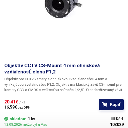
Objektív CCTV CS-Mount 4 mm ohnisková
vzdialenosť, clona F1,2
Objektív pre CCTV kamery s ohniskovou vzdialenosťou 4 mm a
vynikajúcou svetelnosťou F1,2.
Objektív má klasický závit CS-mount pre
kamery CCD a CMOS s veľkosťou snímača 1/2,5". Štandardizovaný závit
CS-Mount umožňuje použitie so všetkými kamerami používajúcimi tento
štandard. Objektív nemá clonu, zaostrovanie sa vykonáva manuálne
20,41€ 
/ ks
Kúpiť
(pevné zaostrenie).
16,59€ 
bez DPH
skladom
1 ks
Kód:
103029
12.08.2026 môže byť u Vás