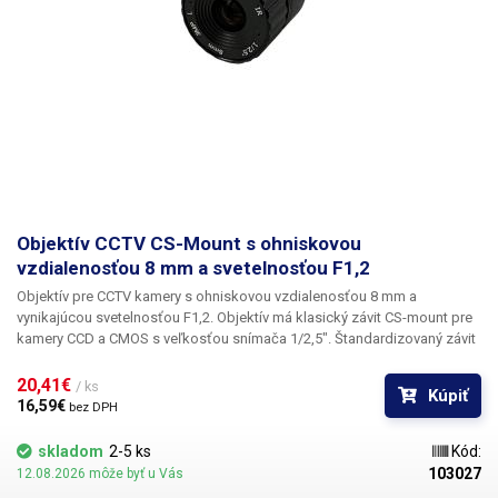
kombinácii s lepším monitorom). K tomuto fotoaparátu je možné
zakúpiť aj objektív CS-mount s vysokou svetelnosťou F1,2 a
ohniskovými vzdialenosťami 4 mm, 8 mm a 16 mm. Tieto objektívy sa
dajú zaostriť na krátku vzdialenosť a možno ich použiť na kontrolu
tovaru prechádzajúceho výrobnou linkou.
Objektív CCTV CS-Mount s ohniskovou
vzdialenosťou 8 mm a svetelnosťou F1,2
Objektív pre CCTV kamery s ohniskovou vzdialenosťou 8 mm a
vynikajúcou svetelnosťou F1,2.
Objektív má klasický závit CS-mount pre
kamery CCD a CMOS s veľkosťou snímača 1/2,5". Štandardizovaný závit
CS-Mount umožňuje použitie so všetkými kamerami používajúcimi tento
štandard. Objektív nemá clonu, zaostrovanie sa vykonáva manuálne
20,41€ 
/ ks
Kúpiť
(pevné zaostrenie).
16,59€ 
bez DPH
skladom
2-5 ks
Kód:
103027
12.08.2026 môže byť u Vás