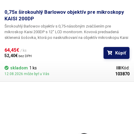
0,75x širokouhlý Barlowov objektív pre mikroskopy
KAISI 200DP
Širokouhlý Barlowov objektív s 0,75-násobným zväčšením pre
mikroskop Kaisi 200DP s 12" LCD monitorom.
Kovová predsadená
sklenená šošovka, ktorá po naskrutkovaní na objektív mikroskopu Kaisi
200DP zmenší zväčšenie pozorovaného objektu o 0,75x a zároveň
zväčší vzdialenosť pohľadu a hĺbku ostrosti o 1/3. V praxi ide o
64,45€ 
/ ks
Kúpiť
Barlowovu rozptylnú šošovku, ktorá posúva ohniskovú vzdialenosť a
52,40€ 
bez DPH
funguje ako skracovač širokého poľa. Optický nástavec je vhodný na
prácu s elektronikou v mikroskope alebo na kontrolu väčších objektov.
skladom
1 ks
Kód:
Objektív je celokovový, objektívna šošovka je sklenená.
Upozorňujeme,
103870
12.08.2026 môže byť u Vás
že v prípade mikroskopov KASI sa závit pre predsádky líši podľa revízie,
preto v poznámke k objednávke uveďte, či objednávate predsádku s
vnútorným 22 mm alebo vonkajším 24 mm závitom podľa závitu na
vašom mikroskope.