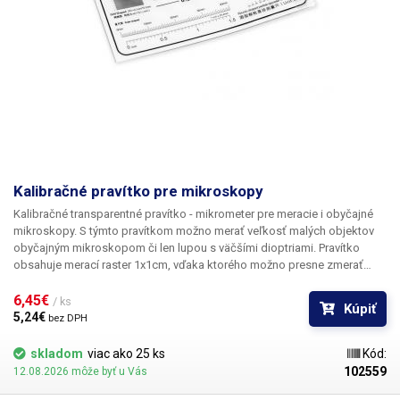
Kalibračné pravítko pre mikroskopy
Kalibračné transparentné pravítko - mikrometer
pre meracie i obyčajné
mikroskopy. S týmto pravítkom možno merať veľkosť malých objektov
obyčajným mikroskopom či len lupou s väčšími dioptriami. Pravítko
obsahuje merací raster 1x1cm, vďaka ktorého možno presne zmerať
rozmer s presnosťou 0,1mm (div = 0.1x0.1mm). Súčasťou pravítka je tiež
meranie koordinátu (os X a os Y) a meranie priemeru častíc alebo hrúbky
6,45€ 
/ ks
Kúpiť
čiar. Vhodné tiež pre skalibrovanie počítačových USB meracích
5,24€ 
bez DPH
mikroskopov z našej ponuky. Materiál: priehľadná potlačená fólia
Rozmery: 74x44mm
skladom
viac ako 25 ks
Kód:
102559
12.08.2026 môže byť u Vás