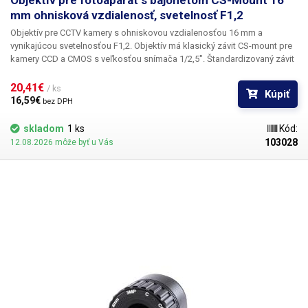
Objektív pre fotoaparát s bajonetom CS-Mount 16
mm ohnisková vzdialenosť, svetelnosť F1,2
Objektív pre CCTV kamery s ohniskovou vzdialenosťou 16 mm a
vynikajúcou svetelnosťou F1,2.
Objektív má klasický závit CS-mount pre
kamery CCD a CMOS s veľkosťou snímača 1/2,5". Štandardizovaný závit
CS-Mount umožňuje použitie so všetkými kamerami používajúcimi tento
štandard. Objektív nemá clonu, zaostrovanie sa vykonáva manuálne
20,41€ 
/ ks
Kúpiť
(pevné zaostrenie).
16,59€ 
bez DPH
skladom
1 ks
Kód:
103028
12.08.2026 môže byť u Vás