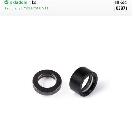
objektív slúži ako náhradný diel v prípade straty alebo poškodenia
skladom
1 ks
Kód:
pôvodného objektívu. Upozorňujeme, že závit pre mikroskop sa líši
103871
12.08.2026 môže byť u Vás
podľa revízie, preto v poznámke k objednávke uveďte, či objednávate
mikroskop s vnútorným 22 mm alebo vonkajším 24 mm závitom podľa
závitu na vašom mikroskope.