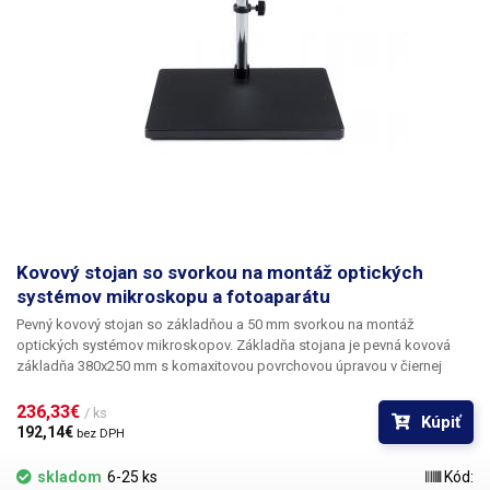
s adaptérom. Stojan pre tubus alebo kameru je možné zakúpiť aj
samostatne v našom obchode.
Kovový stojan so svorkou na montáž optických
systémov mikroskopu a fotoaparátu
Pevný kovový stojan so základňou a 50 mm svorkou na montáž
optických systémov mikroskopov.
Základňa stojana je pevná kovová
základňa 380x250 mm s komaxitovou povrchovou úpravou v čiernej
farbe. K podstavcu je pripevnená kovová tyč s priemerom 20 mm a
dĺžkou 315 mm a k tyči je pripevnený držiak na optické systémy. Držiak
236,33€ 
/ ks
Kúpiť
sa dá voľne otáčať a vertikálne posúvať. Objímka pre optiku mikroskopu
192,14€ 
bez DPH
s vnútorným priemerom 50 mm je vybavená aretačnou skrutkou, takže
do objímky možno namontovať aj optiku s menším priemerom 45 - 50
skladom
6-25 ks
Kód: