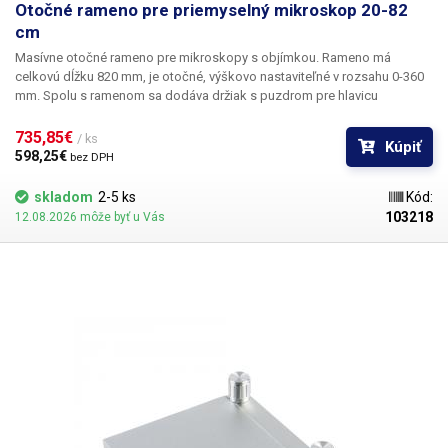
Otočné rameno pre priemyselný mikroskop 20-82
cm
Masívne otočné rameno pre mikroskopy s objímkou.
Rameno má
celkovú dĺžku 820 mm, je otočné, výškovo nastaviteľné v rozsahu 0-360
mm. Spolu s ramenom sa dodáva držiak s puzdrom pre hlavicu
mikroskopu, puzdro má vnútorný priemer 76 mm o pevné upevnenie
mikroskopu v puzdre sa stará zaisťovacia skrutka. Na pripevnenie
735,85€ 
/ ks
Kúpiť
ramena k doske stola sa používa masívna objímka s dvoma skrutkami,
598,25€ 
bez DPH
do ktorej sa celé rameno zasunie a následne zaistí. Svorku možno
pripevniť k doske stola s maximálnou výškou 48 mm. Celé rameno je
skladom
2-5 ks
Kód:
vyrobené z vysokokvalitnej ocele a je pevné so širokým rozsahom
103218
12.08.2026 môže byť u Vás
nastavenia výšky, uhla a dĺžky pre maximálne pohodlie pri používaní.
Rameno je po upevnení na pracovnú dosku alebo stôl veľmi stabilné.
Rameno nájde uplatnenie v laboratóriách, priemysle alebo pri výučbe v
školách.