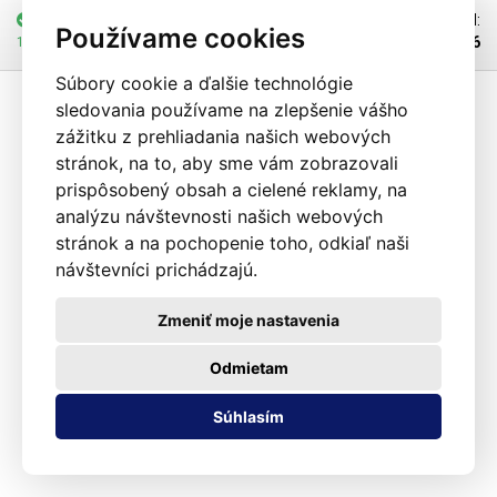
na jednej strane silný magnet a môžu sa voľne pohybovať na doske
skladom
1 ks
Kód:
Používame cookies
držiaka, na hornej strane sú na úchytkách vyfrézované hrany na upnutie
103906
12.08.2026 môže byť u Vás
DPS, po pripevnení je výška DPS od povrchu držiaka 9 mm. Držiak
možno použiť nielen na pozorovanie DPS a iných malých predmetov pod
Súbory cookie a ďalšie technológie
mikroskopom, ale je aj vynikajúcim nástrojom na spájkovanie a servis
sledovania používame na zlepšenie vášho
DPS, spínačov a iných súčiastok, ktoré sa bez držiaka spájkujú veľmi
zážitku z prehliadania našich webových
ťažko. Plošina je otočná o 360° a pomocou aretačnej skrutky sa dá
zafixovať v ľubovoľnej polohe.
stránok, na to, aby sme vám zobrazovali
Obsah balenia
.
prispôsobený obsah a cielené reklamy, na
analýzu návštevnosti našich webových
stránok a na pochopenie toho, odkiaľ naši
návštevníci prichádzajú.
Zmeniť moje nastavenia
Odmietam
Súhlasím