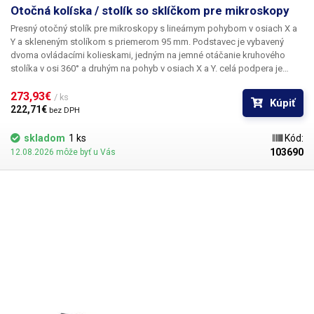
Otočná kolíska / stolík so sklíčkom pre mikroskopy
Presný otočný stolík pre mikroskopy s lineárnym pohybom v osiach X a
Y a skleneným stolíkom s priemerom 95 mm.
Podstavec je vybavený
dvoma ovládacími kolieskami, jedným na jemné otáčanie kruhového
stolíka v osi 360° a druhým na pohyb v osiach X a Y. celá podpera je
celokovová s matnou čiernou povrchovou úpravou, ktorá zabraňuje
nežiaducemu oslneniu, pohyb je veľmi jemný, tichý a bez vibrácií, stôl je
273,93€ 
/ ks
Kúpiť
vybavený silikónovými nožičkami.
222,71€ 
bez DPH
skladom
1 ks
Kód:
103690
12.08.2026 môže byť u Vás