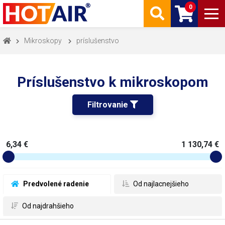
0
Mikroskopy
príslušenstvo
Príslušenstvo k mikroskopom
Filtrovanie 
6,34 €
1 130,74 €
 Predvolené radenie
 Od najlacnejšieho
 Od najdrahšieho