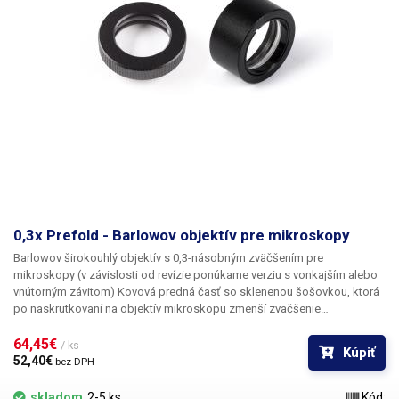
LCD VA monitor 10,1" 1920x1080 HDMI BNC VGA AV, kovová konštrukcia
Obsah balenia
: 5Mpix fotoaparát s automatickým zaostrovaním, 2M
kábel HDMI, myš USB, adaptér WIFI, napájací adaptér, softvér na CD.
0,3x Prefold - Barlowov objektív pre mikroskopy
Barlowov širokouhlý objektív s 0,3-násobným zväčšením pre
mikroskopy (v závislosti od revízie ponúkame verziu s vonkajším alebo
vnútorným závitom)
Kovová predná časť so sklenenou šošovkou, ktorá
po naskrutkovaní na objektív mikroskopu zmenší zväčšenie
pozorovaného objektu o 0,3x a zároveň zväčší pozorovacie vzdialenosti
a hĺbku ostrosti o 3/4. V praxi ide o Barlowovu rozptylnú šošovku, ktorá
64,45€ 
/ ks
Kúpiť
posúva ohniskovú vzdialenosť a funguje ako širokouhlá predná časť.
52,40€ 
bez DPH
Optický nástavec je vhodný na prácu s elektronikou v mikroskope alebo
na kontrolu väčších objektov. Objektív je celý kovový, objektívna
skladom
2-5 ks
Kód: