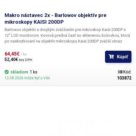
Makro nástavec 2x - Barlowov objektív pre
mikroskopy KAISI 200DP
Barlowov objektív s dvojitým zväčšením pre mikroskop Kaisi 200DP s
12" LCD monitorom.
Kovová predná časť so sklenenou šošovkou, ktorá
po naskrutkovaní na objektív mikroskopu Kaisi 200DP zväčší obraz
pozorovaného objektu na dvojnásobnú veľkosť a zároveň zmenší
vzdialenosť pohľadu a hĺbku ostrosti na polovicu. V praxi ide o
64,45€ 
/ ks
Kúpiť
Barlowovu rozptylnú šošovku, ktorá posúva ohniskovú vzdialenosť a
52,40€ 
bez DPH
funguje ako makroobjektív. Optický nástavec je vhodný na prácu s
elektronikou v mikroskope alebo na kontrolu menších objektov.
skladom
1 ks
Kód:
Predsádka je celokovová, objektív predsádky je sklenený.
103872
12.08.2026 môže byť u Vás
Upozorňujeme, že v prípade mikroskopov KASI sa závit pre predsádky
líši podľa revízie, preto v poznámke k objednávke uveďte, či
objednávate predsádku s vnútorným 22 mm alebo vonkajším 24 mm
závitom podľa závitu na vašom mikroskope.