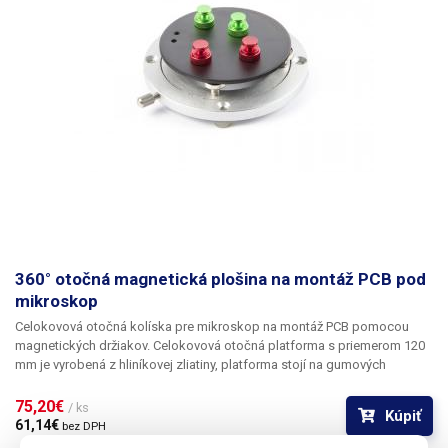
360° otočná magnetická plošina na montáž PCB pod
mikroskop
Celokovová otočná kolíska pre mikroskop na montáž PCB pomocou
magnetických držiakov.
Celokovová otočná platforma s priemerom 120
mm je vyrobená z hliníkovej zliatiny, platforma stojí na gumových
nožičkách, ktoré držia celý systém v stabilnej polohe, na hornej strane sú
4 silné magnety, ktoré pripevňujú držiak PCB s priemerom 96 mm k
75,20€ 
/ ks
Kúpiť
otočnej platforme, držiak je magnetický. Dosky plošných spojov sú k
61,14€ 
bez DPH
držiaku pripevnené pomocou 4 ks magnetických svoriek. Úchytky majú