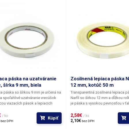
 pre ručné a automatické viazače
materiálov a zároveň sa ľahko aplik
. Farebné vyhotovenie umožňuje
Vhodná pre ručné a automatické vi
uché rozlíšenie výrobkov alebo
sáčkov. Farebné vyhotovenie umož
Balenie:
66 m rolka
jednoduché rozlíšenie výrobkov al
šarží.
Balenie:
66 m rolka
aca páska na uzatváranie
Zosilnená lepiaca páska Na
, šírka 9 mm, biela
12 mm, kotúč 50 m
ca páska so šírkou 9 mm
je určená na
Transparentná zosilnená lepiaca p
 a spoľahlivé uzatváranie vrecúšok
Narfil so šírkou 12 mm a dĺžkou rol
ou viazacích pások a lepiacich
je páska s vysokou pevnosťou v ťa
ek. Je ideálna na použitie pri balení
lepivosťou. Je to polypropylénová f
ín, v maloobchode a v priemysle.
pozdĺžne vystužená sklenenými vl
 
2,58€ 
/ ks
/ ks
Kúpiť
je vyrobená z kvalitného PVC
Páska je v pozdĺžnom smere vystu
 
2,10€ 
bez DPH
bez DPH
álu, ktorý poskytuje dobrú pevnosť,
skleným vláknom. Páska je vhodná