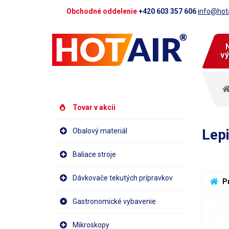
Obchodné oddelenie
+420 603 357 606
info@hota
vý
Tovar v akcii
Lep
Obalový materiál
Baliace stroje
Dávkovače tekutých prípravkov
 P
Gastronomické vybavenie
Mikroskopy