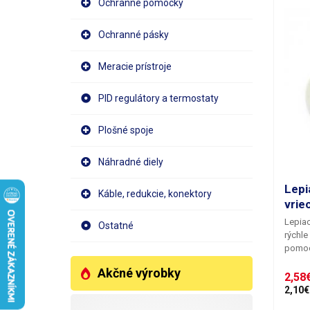
Vhodná
Ochranné pomôcky
sáčkov
jednod
Ochranné pásky
šarží.
Meracie prístroje
PID regulátory a termostaty
Plošné spoje
Náhradné diely
Lepi
Káble, redukcie, konektory
vriec
Lepia
Ostatné
rýchle
pomoc
tyčini
Akčné výrobky
potrav
2,58€
Páska 
2,10€
materi