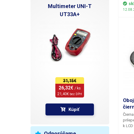
pružno
sk
Multimeter UNI-T
drží n
12.08.
materi
UT33A+
Vhodná
sáčkov
jednod
šarží.
31,15€
26,32€ 
/ ks
21,40€ 
bez DPH
Oboj
čier
Kúpiť
Čierna
prilep
k LCD 
LCD k 
Odporúčame