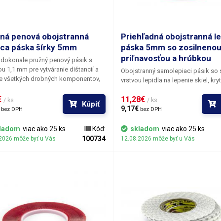
ná penová obojstranná
Priehľadná obojstranná l
aca páska šírky 5mm
páska 5mm so zosilneno
priľnavosťou a hrúbkou
 dokonale pružný penový pásik s
u 1,1 mm pre vytváranie dištancií a
Obojstranný samolepiaci pásik so 
ie všetkých drobných komponentov,
vrstvou lepidla na lepenie skiel, kry
majú vôľu vo vymedzenom priestore.
a touchscreenov mobilných telefón
lných telefónoch môže byť použité
 
11,28€ 
tabletov. Súhrnná hrúbka samolepk
/ ks
/ ks
Kúpiť
itlačenie súčiastok usadených v šasi
 
súčet hrúbky filmu a lepidla po ob
9,17€ 
bez DPH
bez DPH
 reproduktory, buzzery, moduly
stranách činí 0,25 mm. Väčšia vrstv
tov a pod. Obojstranné
zvyšuje priľnavosť k drsnejším po
ladom
viac ako 25 ks
Kód:
skladom
viac ako 25 ks
piace penovky sú k dispozícii v
väčšia hrúbka pásky ju robí použit
100734
2026 môže byť u Vás
12.08.2026 môže byť u Vás
h šírkach a to : 5, 10, 15, 20 mm.
dištančnú podložku. Lepidlo aj nos
sú číre, červenú farbu pásika prepo
krycí zlupnuteľný film. Priehľadnosť
rozširuje možnosti aplikácie aj tam
mohla byť farebná páska viditeľná 
prilepený objekt.