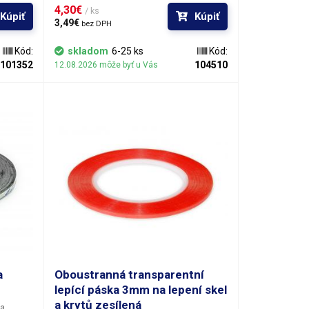
priestore. V mobilných telefónoch sa môže
4,30€ 
y, teda
/ ks
Kúpiť
Kúpiť
použiť na stlačenie komponentov
och
3,49€ 
bez DPH
umiestnených v šasi, ako sú reproduktory,
a lepidla
bzučiaky, moduly fotoaparátu atď.
vrchom a
Kód:
skladom
6-25 ks
Kód:
eľnú ako
101352
104510
12.08.2026 môže byť u Vás
ný film
žičiava
, kde by
cez
a
Oboustranná transparentní
lepící páska 3mm na lepení skel
a krytů zesílená
na