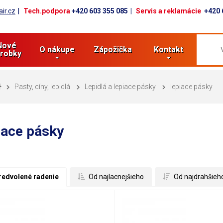
ir.cz
Tech.podpora
+420 603 355 085
Servis a reklamácie
+420 
Nové
O nákupe
Zápožička
Kontakt
robky
Pasty, cíny, lepidlá
Lepidlá a lepiace pásky
lepiace pásky
iace pásky
redvolené radenie
 Od najlacnejšieho
 Od najdrahšieh