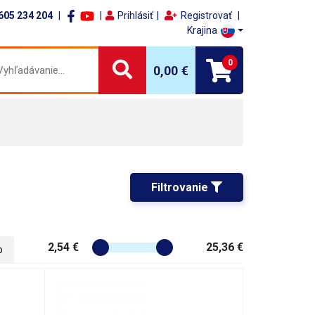
605 234 204
Prihlásiť
Registrovať
Krajina
0
0,00 €
Filtrovanie 
2,54 €
25,36 €
o