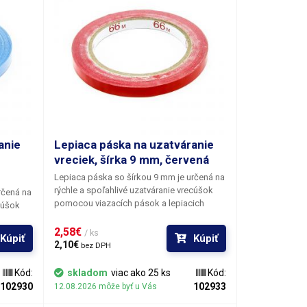
anie
Lepiaca páska na uzatváranie
vreciek, šírka 9 mm, červená
Lepiaca páska so šírkou 9 mm
je určená na
rýchle a spoľahlivé uzatváranie vrecúšok
rčená na
pomocou viazacích pások a lepiacich
cúšok
tyčiniek. Je ideálna na použitie pri balení
ich
potravín, v maloobchode a v priemysle.
2,58€ 
balení
/ ks
Kúpiť
Kúpiť
Páska je vyrobená z kvalitného PVC
sle.
2,10€ 
bez DPH
materiálu, ktorý poskytuje dobrú pevnosť,
pružnosť a priľnavosť. Vďaka tomu pevne
evnosť,
Kód:
skladom
viac ako 25 ks
Kód:
drží na rôznych typoch obalových
 pevne
102930
102933
12.08.2026 môže byť u Vás
materiálov a zároveň sa ľahko aplikuje.