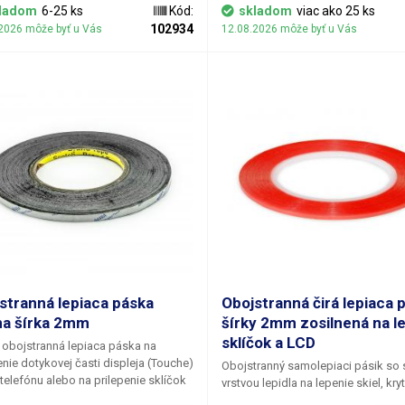
sť a priľnavosť. Vďaka tomu pevne
upevňovanie nestabilných bremien,
ladom
6-25 ks
Kód:
skladom
viac ako 25 ks
a rôznych typoch obalových
zabezpečenie dverí proti otvoreni
102934
2026 môže byť u Vás
12.08.2026 môže byť u Vás
álov a zároveň sa ľahko aplikuje.
prepravy, na viazanie potrubí a vša
 pre ručné a automatické viazače
kde sa vyžaduje vysoká odolnosť p
. Farebné vyhotovenie umožňuje
pretrhnutiu pásky.
Balenie:
50 m rol
uché rozlíšenie výrobkov alebo
Balenie:
66 m rolka
stranná lepiaca páska
Obojstranná čirá lepiaca 
na šírka 2mm
šírky 2mm zosilnená na l
sklíčok a LCD
 obojstranná lepiaca páska na
enie dotykovej časti displeja (Touche)
Obojstranný samolepiaci pásik so 
telefónu alebo na prilepenie sklíčok
vrstvou lepidla na lepenie skiel, kry
housingu telefónu. Rovnakú pásku
a touchscreenov mobilných telefón