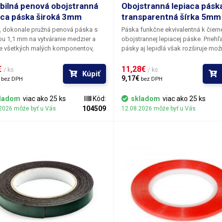
ibilná penová obojstranná
Obojstranná lepiaca pásk
aca páska široká 3mm
transparentná šírka 5mm
, dokonale pružná penová páska s
Páska funkčne ekvivalentná k čiern
u 1,1 mm na vytváranie medzier a
obojstrannej lepiacej páske. Prieh
ie všetkých malých komponentov,
pásky aj lepidlá však rozširuje mož
majú voľný priestor vo vymedzenom
aplikácie aj tam, kde by mohla byť 
ore. V mobilných telefónoch sa môže
farba pásky viditeľná cez prilepený
 
11,28€ 
/ ks
/ ks
Kúpiť
 na stlačenie komponentov
Typicky sa tento rušivý jav prejavuje
 
9,17€ 
bez DPH
bez DPH
nených v šasi, ako sú reproduktory,
lepení bielych touchscreen, ktorých
ky, moduly fotoaparátu atď.
lakované časti predsa len vykazujú
ladom
viac ako 25 ks
Kód:
skladom
viac ako 25 ks
čiastočnú transparentnosť a použit
104509
2026 môže byť u Vás
12.08.2026 môže byť u Vás
čiernej pásky pôsobí rušivo. Dĺžka 
50m.