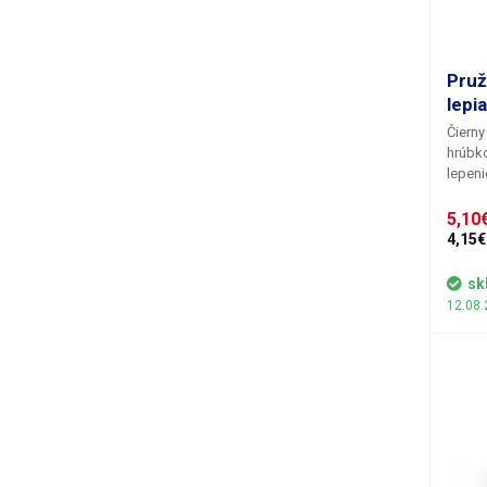
Pruž
lepi
Čierny
hrúbko
lepen
ktoré 
V mobi
5,10€
pre pr
4,15€
ako sú
fotoapará
sk
samole
12.08.
štyroc