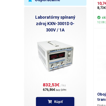
dodáva
10,7
housin
8,73€
touchs
prisp
Laboratórny spínaný
sk
Môžete
12.08.
zdroj KXN-3001D 0-
doske 
300V / 1A
Samsun
ako je
metódy
čínskych výro
skôr 
vyznač
všetk
mecha
obojs
dispozí
10 mm
832,53€ 
/ ks
676,86€ 
bez DPH
Oboj
tran
Kúpiť
Páska 