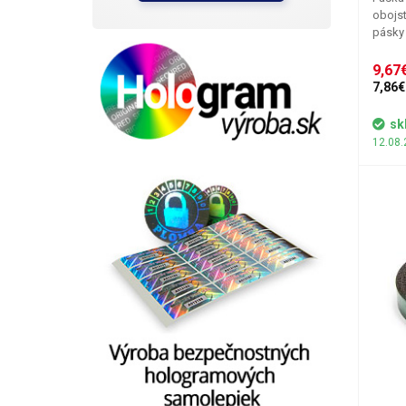
obojst
pásky 
apliká
farba 
9,67€
Typick
7,86€
lepení
lakova
sk
čiasto
12.08.
čierne
50m.