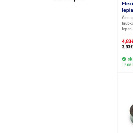
Flex
lepi
Čierna
hrúbko
lepen
ktoré 
priest
4,83€
použiť
3,93€
umiest
bzučia
sk
12.08.