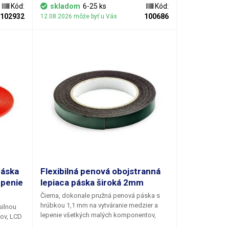
 na
lakované časti predsa len vykazujú
Kód:
skladom
6-25 ks
Kód:
u počas
čiastočnú transparentnosť a použitie
102932
100686
12.08.2026 môže byť u Vás
de tam,
čiernej pásky pôsobí rušivo. Dĺžka pásky je
roti
50m.
ka
páska
Flexibilná penová obojstranná
epenie
lepiaca páska široká 2mm
Čierna, dokonale pružná penová páska s
hrúbkou 1,1 mm na vytváranie medzier a
silnou
lepenie všetkých malých komponentov,
tov, LCD
ktoré majú voľný priestor vo vymedzenom
ov a