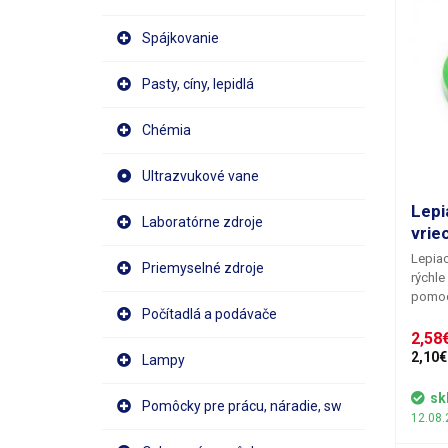
Spájkovanie
Pasty, cíny, lepidlá
Chémia
Ultrazvukové vane
Lepi
Laboratórne zdroje
vrie
Lepia
Priemyselné zdroje
rýchle
pomoc
Počítadlá a podávače
tyčini
potrav
2,58€
Páska 
2,10€
Lampy
materi
pružno
sk
Pomôcky pre prácu, náradie, sw
drží n
12.08.
materi