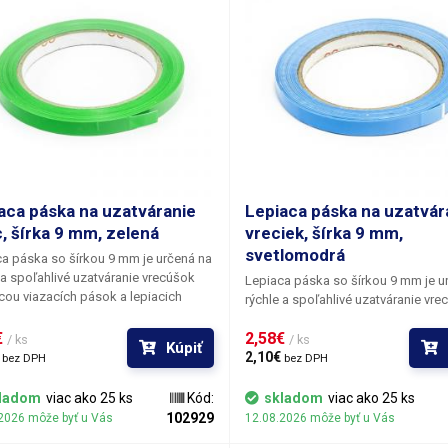
aca páska na uzatváranie
Lepiaca páska na uzatvár
c, šírka 9 mm, zelená
vreciek, šírka 9 mm,
svetlomodrá
ca páska so šírkou 9 mm
je určená na
 a spoľahlivé uzatváranie vrecúšok
Lepiaca páska so šírkou 9 mm
je u
ou viazacích pások a lepiacich
rýchle a spoľahlivé uzatváranie vre
ek. Je ideálna na použitie pri balení
pomocou viazacích pások a lepiac
ín, v maloobchode a v priemysle.
 
2,58€ 
tyčiniek. Je ideálna na použitie pri 
/ ks
/ ks
Kúpiť
je vyrobená z kvalitného PVC
 
potravín, v maloobchode a v priemy
2,10€ 
bez DPH
bez DPH
álu, ktorý poskytuje dobrú pevnosť,
Páska je vyrobená z kvalitného PVC
sť a priľnavosť. Vďaka tomu pevne
materiálu, ktorý poskytuje dobrú p
ladom
viac ako 25 ks
Kód:
skladom
viac ako 25 ks
a rôznych typoch obalových
pružnosť a priľnavosť. Vďaka tomu
102929
2026 môže byť u Vás
12.08.2026 môže byť u Vás
álov a zároveň sa ľahko aplikuje.
drží na rôznych typoch obalových