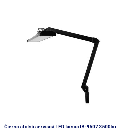
žiarovku až po veľmi studenú bielo modrú (6000K) pripomínajúcu svit
žiarivky. Vďaka možnosti regulácie jasu a teploty chromatičnosti si môže
lampu nastaviť každý sám podľa svojich potrieb tak, aby bolo svetlo
príjemné pre oči v ktorúkoľvek dennú dobu.
Zapínacie tlačidlo, tlačidlá
na nastavenie jasu a teploty sú umiestnené na hlave lampy a sú
dotykové,
ovládanie je veľmi jednoduché a intuitívne, po vypnutí a
opätovnom zapnutí si lampa pamätá posledné nastavenie jasu a teploty
farby. Vďaka svetelnému výkonu až 3500lm je
lampa pri plnom výkone
schopná osvietiť veľký priestor
nielen na stole ale aj mimo neho
napríklad v dielni pri servise auta, bicykla či motorky alebo pri opravách
záhradnej techniky, väčších spotrebičov a pod. Lampa je uchytená k
doske stola pomocou malého kovového zveráka, ktorý sa pripevňuje k
hrane stola s hrúbkou dosky až 55mm. Lampa je vo zveráku iba
nasunutá a je možné ju kedykoľvek ľahko vybrať. Telo lampy sa skladá z
dvojramenného kĺbového mechanizmu, ktorý umožňuje lampu nastaviť
do požadovanej polohy bez nutnosti uťahovania aretačných skrutiek. ​
Max. výška hlavy lampy od stola je cca 70cm. Rameno je dlhé 72cm a je
možné ho prakticky narovnať a nahnúť kamkoľvek v dĺžke 70cm od
stojana lampy. Lampa pri max. výške nasvieti plochu stola s dĺžkou cca
120cm. O napájanie lampy sa stará pribalený napájací adaptér do
zásuvky s výstupným napätím 27,5V/1,5A, ktorý sa k lampe pripája
pomocou súosého konektora 5,5x2,1mm, dĺžka napájacieho kábla je
120cm.
Obsah balenia
: Lampa IB-9507, napájací adaptér.
Čierna stolná servisná LED lampa IB-9507 3500lm,