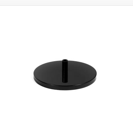
stoly v kancelárii alebo na okraj stola k stene.
Ovládanie
zapnutia/vypnutia, intenzity jasu a nastavenia teploty farieb sa vykonáva
pomocou dotykových tlačidiel
na hornej strane lampy. Jas lampy je
nastaviteľný v piatich stupňoch: 25,40,60,75 a 100 %. Okrem jasu je
možné meniť aj teplotu chromatickosti v piatich stupňoch v rozsahu
3000 - 6500 K, t. j. od veľmi teplej (3000 K) pripomínajúcej slnko pri
západe alebo klasickú žiarovku až po veľmi studenú bielo-modrú (6500
K) pripomínajúcu žiarivkové svetlo. Vďaka možnosti nastavenia jasu a
teploty chromatickosti si môže každý nastaviť žiarovku podľa vlastných
potrieb tak, aby bolo svetlo príjemné pre oči v ktorúkoľvek dennú dobu.
Pri vypnutí a opätovnom zapnutí si lampa pamätá posledné nastavenie
jasu a teploty farieb.
Vysoký svetelný výkon lampy (až 3 000 lm) a mäkké
rozptýlené svetlo umožňujú kvalitné osvetlenie veľkej pracovnej
plochy/stolu.
Lampa je vhodná nielen do kancelárie, ale aj do servisných
stredísk alebo na stôl v domácej dielni/pracovni. Napájanie lampy
zabezpečuje priložený napájací adaptér do zásuvky s výstupným
napätím 27,5 V/1,08 A, ktorý sa k lampe pripája pomocou koaxiálneho
konektora 5,5x2,1 mm, dĺžka napájacieho kábla je 120 cm. Lampu
možno pripevniť k doske stola pomocou malého kovového zveráka,
ktorý je schopný udržať dosku stola s hrúbkou až 65 mm. Telo lampy
pozostáva z pevnej oceľovej časti vysokej 410 mm, ktorá pokračuje
pružným krkom dlhým 400 mm. Obdĺžniková hlava lampy má rozmery
800 x 62 mm. krk umožňuje umiestnenie lampy vo všetkých smeroch a jej
ohýbanie podľa potreby.
Obsah balenia