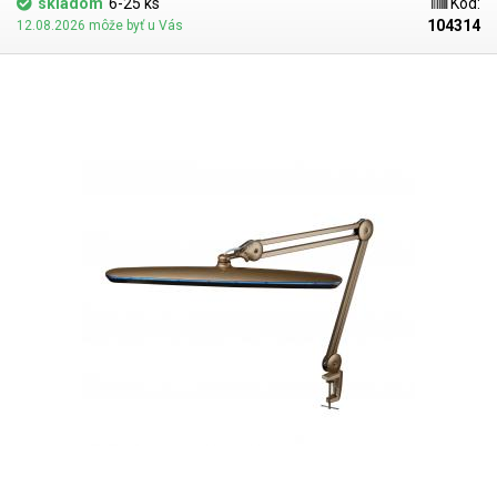
skladom
6-25 ks
Kód:
klasická žiarovka) pri zachovaní rozumného príkonu - iba 24W. Vďaka
104314
12.08.2026 môže byť u Vás
dĺžke hlavy lampa osvieti podstatnú časť pracovnej dosky a servisné
úkony pod ňou sú potom ľahšie. Oko zaiste poteší aj ozdobná farebná
linka po obvode hlavy lampy, ktorá pôsobí elegantným dojmom.
Lampa
disponuje aj možnosťou zmeny intenzity svitu až v 4 krokoch - 25%, 50%
75% a 100%.
Na piate stlačenie tlačidla sa lampa vypína. Teplota
chromatickosti lampy je
5600 - 6000K
- chladnejšia biela. O držanie
lampy sa stará pevný polohovací dvojramenný kĺbový mechanizmus,
ktorý umožňuje lampu nastaviť do požadovanej polohy bez nutnosti
uťahovania aretačných skrutiek. Akonáhle je lampa uvedená do
požadovanej polohy, v polohe zotrvá - nevyvracia sa. Rameno lampy je
celokovové. K doske stola je možné rameno lampy uchytiť pomocou
malého zveráka, ktorý sa pripevňuje k hrane stola. Lampu z neho možno
kedykoľvek jednoducho vybrať (otočný tŕň). Max. výška hlavy lampy od
stola je 77cm . Rameno je dlhé 83cm a možno ho prakticky narovnať a
nahnúť kamkoľvek v dĺžke 83 cm od stojana lampy. Lampa pri max.
výške nasvieti plochu stola s dĺžkou cca 120cm.
Lampa v ružovom
prevedení je vhodná predovšetkým ako funkčný doplnok pracovných
stolov nechtových štúdií a kozmetických salónov.