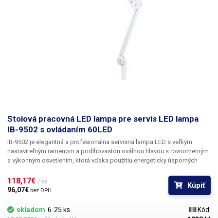
Stolová pracovná LED lampa pre servis LED lampa
IB-9502 s ovládaním 60LED
IB-9502
je elegantná a
profesionálna servisná lampa LED
s veľkým
nastaviteľným ramenom a podlhovastou oválnou hlavou
s rovnomerným
a výkonným osvetlením
, ktorá vďaka použitiu energeticky úsporných
súčiastok SMD ľahko osvetlí väčšinu pracovného stola a má nízku
spotrebu energie. Hlava lampy má podlhovastý oválny tvar s dĺžkou 470
118,17€ 
/ ks
Kúpiť
cm a šírkou len 80 mm, čo pôsobí veľmi elegantne a zároveň šetrí
96,07€ 
bez DPH
miesto. Osvetlenie zabezpečuje 60 diód LED SMD, z ktorých každá má
0,2W vysoký svetelný tok
1 200 lúmenov
(viac ako 80W bežná žiarovka)
skladom
6-25 ks
Kód:
pri zachovaní primeranej spotreby energie len 14 W. Vďaka dĺžke hlavy