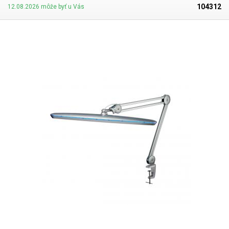
klasická žiarovka) pri zachovaní rozumného príkonu - iba 24W. Vďaka
104312
12.08.2026 môže byť u Vás
dĺžke hlavy lampa osvieti podstatnú časť pracovnej dosky a servisné
úkony pod ňou sú potom ľahšie. Oko zaiste poteší aj ozdobná farebná
linka po obvode hlavy lampy, ktorá pôsobí elegantným dojmom
. Lampa
disponuje aj možnosťou zmeny intenzity svitu až v 4 krokoch - 25%, 50%
75% a 100%.
Na piate stlačenie tlačidla sa lampa vypína. Teplota
chromatickosti lampy je
5600 - 6000K -
chladnejšia biela. O držanie
lampy sa stará pevný polohovací dvojramenný kĺbový mechanizmus,
ktorý umožňuje lampu nastaviť do požadovanej polohy bez nutnosti
uťahovania aretačných skrutiek. Akonáhle je lampa uvedená do
požadovanej polohy, v polohe zotrvá - nevyvracia sa. Rameno lampy je
celokovové. K doske stola je možné rameno lampy uchytiť pomocou
malého zveráka, ktorý sa pripevňuje k hrane stola. Lampu z neho možno
kedykoľvek jednoducho vybrať (otočný tŕň). Max. výška hlavy lampy od
stola je 77cm . Rameno je dlhé 83cm a možno ho prakticky narovnať a
nahnúť kamkoľvek v dĺžke 83 cm od stojana lampy. Lampa pri max.
výške nasvieti plochu stola s dĺžkou cca 120cm. Lampa je vhodná
predovšetkým ako pracovná a servisná lampa do každej dielne, pri
opravách elektroniky - spájkovanie dosiek plošných spojov, na kontrolu
kvality materiálov a ďalšie. Svojim vzhľadom je lampa vhodná aj do
reprezentačných priestorov - kozmetické salóny, nechtové štúdia pod.