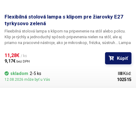
Flexibilná stolová lampa s klipom pre žiarovky E27
tyrkysovo zelená
Flexibilná stolová lampa s klipom
na pripevnenie na stôl alebo policu.
Klip je rýchly a jednoduchý spôsob pripevnenia nielen na stôl, ale aj
priamo na pracovné nástroje, ako je mikroskop, frézka, sústruh... Lampa
obsahuje klasickú objímku
E27
a možno ju osadiť maximálne 40W
žiarovkou. Vypínač je umiestnený priamo v objímke, takže ho nemusíte
11,28€ 
/ ks
Kúpiť
zdĺhavo hľadať na prívodnom kábli.
9,17€ 
bez DPH
skladom
2-5 ks
Kód:
102515
12.08.2026 môže byť u Vás