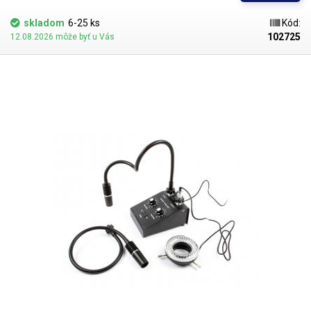
medzi 11 - 15 minútami. Kratší čas nevymaže celú pamäť. Pred vložením
pamäte do vymazávača musíte odstrániť nálepky alebo horúcu vodivú
skladom
6-25 ks
Kód:
pastu, ktorá pokrýva priehľadné okienko s čipom.
102725
12.08.2026 môže byť u Vás