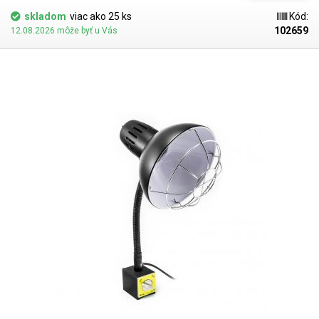
preto vhodná najmä pre pracovné lampy, ktoré majú objímku bez krytu
skladom
viac ako 25 ks
Kód:
alebo objímku na boku. Tu táto žiarovka poskytne viac než dostatočné
102659
12.08.2026 môže byť u Vás
svetlo na osvetlenie celého pracovného priestoru. Puzdro žiarovky tvorí
masívny hliníkový chladič, ktorý dobre vyzerá a dokonale chladí žiarovku.
Žiarovku možno otáčať aj
vďaka otočnému kĺbu na závite.