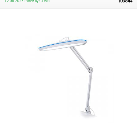
103844
12.08.2026 môže byť u Vás
lampa osvetľuje podstatnú časť pracovnej dosky a servis pod ňou je
potom vyskúšaný. Modrá linka po obvode hlavy lampy je určite príjemná
aj na pohľad a pôsobí elegantným dojmom. Lampa má tiež možnosť
meniť intenzitu svetla až v 4 stupňoch - 25 %, 50 % 75 % a 100 %. Pri
piatom stlačení tlačidla sa lampa vypne. Chromatickosť svetla je
studená biela 5600-6000k. O držanie lampy sa stará robustný
dvojramenný polohovací mechanizmus, ktorý umožňuje nastaviť lampu
do požadovanej polohy bez nutnosti doťahovať aretačné skrutky. Keď
sa lampa dostane do polohy, zostane v nej - nepreklopí sa. Rameno
lampy je celé kovové. Rameno lampy možno pripevniť k doske stola
pomocou malého zveráka, ktorý sa pripevní k okraju stola. Lampa sa z
neho dá kedykoľvek ľahko vybrať (otočný tŕň).
Výška hlavy lampy od
stola je 41 - 81 cm v závislosti od polovičnej polohy lampy
.
47 cm
dlhá
hlava lampy sa dá prakticky narovnať a nakloniť kdekoľvek v rozsahu 87
cm od podstavca lampy. Lampa v maximálnej výške
osvetlí plochu stola
s výškou približne 100 cm
. Lampa je vhodná najmä ako pracovná a
servisná lampa v každej dielni, na opravy elektroniky - spájkovanie
dosiek plošných spojov, na kontrolu kvality materiálov a iné. Svojím
vzhľadom je lampa vhodná aj do reprezentatívnych priestorov -
kozmetických salónov, nechtových štúdií a pod. K lampe si môžete
dokúpiť aj stojan s kolieskami a úložným priestorom, vďaka ktorému
môžete lampu umiestniť mimo stola a voľne ju premiestňovať po
miestnosti.