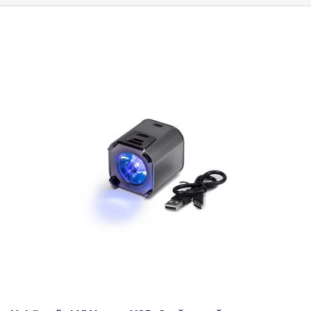
úkony pod ňou sú potom jednoduchšie. Oko dozaista poteší aj
ozdobná farebná linka po obvode hlavy lampy, ktorá pôsobí elegantným
dojmom.
Lampa disponuje taktiež možnosťou zmeny intenzity svitu až v
4 krokoch - 25%, 50% 75% a 100%.
Na piate stlačenie tlačidla sa lampa
vypína. Teplota chromatičnosti lampy činí 5600 - 6000K - chladnejšia
biela. O držanie lampy sa stará pevný polohovací dvojramenný kĺbový
mechanizmus, ktorý umožňuje lampu nastaviť do požadovanej polohy
bez nutnosti uťahovania aretačných skrutiek. Akonáhle je lampa
uvedená do požadovanej polohy, v polohe zotrvá - nevyvracia sa.
Rameno lampy je celokovové. K doske stola je možné rameno lampy
uchytiť pomocou malého zveráka, ktorý sa pripevňuje k hrane stola.
Lampu z neho je možné kedykoľvek jednoducho vybrať (otočný tŕň).
Max. výška hlavy lampy od stola je 77cm. Rameno je dlhé 83cm a je
možné ho prakticky narovnať a nahnúť kamkoľvek v dĺžke 83 cm od
stojana lampy. Lampa pri max. výške nasvieti plochu stola s dĺžkou cca
120cm. Lampa je vhodná predovšetkým ako pracovná a servisná lampa
do každej dielne, pri opravách elektroniky - spájkovanie dosiek plošných
spojov, na kontrolu kvality materiálov a ďalšie. Svojím vzhľadom je lampa
vhodná aj do reprezentačných priestorov - kozmetické salóny, nechtové
štúdiá a pod.