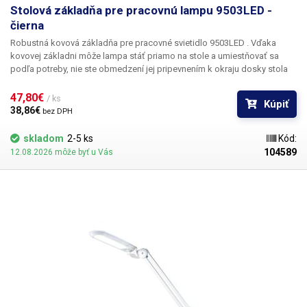
Stolová základňa pre pracovnú lampu 9503LED -
čierna
Robustná kovová základňa pre pracovné svietidlo 9503LED .
Vďaka
kovovej základni môže lampa stáť priamo na stole a umiestňovať sa
podľa potreby, nie ste obmedzení jej pripevnením k okraju dosky stola
ako pri štandardnej svorke. Základňa s priemerom 250 mm je veľmi
robustná a ťažká, jej hmotnosť a priemer zabezpečia, že ani väčšie a
47,80€ 
/ ks
Kúpiť
ťažšie lampy nebudú mať tendenciu sa nakláňať alebo prevracať.
38,86€ 
bez DPH
Podstavec je povrchovo upravený čiernym lesklým lakom, pričom na
spodnej strane je plsť, ktorá zabraňuje poškodeniu povrchu stola. Tento
skladom
2-5 ks
Kód:
model je farebne a dizajnovo určený pre svietidlo 9503LED, ale
možno
104589
12.08.2026 môže byť u Vás
ho použiť aj
pre iné typy svietidiel
s
upevňovacím tŕňom s priemerom
12,5 mm a dĺžkou približne 50 - 60 mm.
Obsah balenia
: čierna kovová
základňa Svietidlo na fotografiách nie je súčasťou balenia.