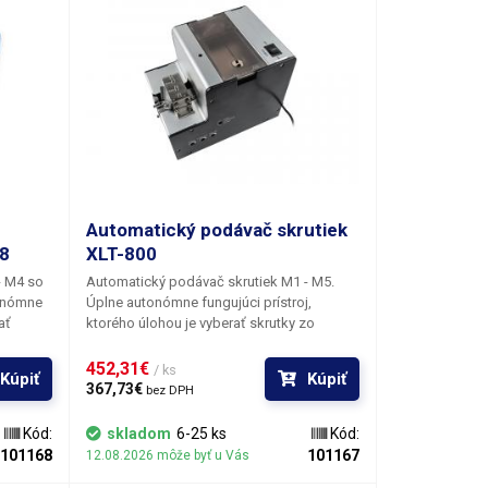
Automatický podávač skrutiek
08
XLT-800
- M4 so
Automatický podávač skrutiek M1 - M5.
tonómne
Úplne autonómne fungujúci prístroj,
ať
ktorého úlohou je vyberať skrutky zo
isle
zásobníka, otočiť ich zvislo hlavou nahor a
stia
dopraviť k ústiu koľajnice, kde si ich môže
452,31€ 
/ ks
Kúpiť
Kúpiť
kedykoľvek pohodlne odobrať obsluha
367,73€ 
bez DPH
ocou
magnetickou násadou skrutkovača alebo
alebo
vákuovým bitom. Najmä pre aplikácie, kde
Kód:
skladom
6-25 ks
Kód:
tém
je potrebné pri kompletizácii výrobkov
101168
101167
12.08.2026 môže byť u Vás
a
značného množstva skrutiek, znamená