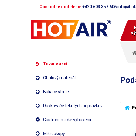
Obchodné oddelenie
+420 603 357 606
info@hota
vý
Tovar v akcii
Pod
Obalový materiál
Baliace stroje
Dávkovače tekutých prípravkov
 P
Gastronomické vybavenie
Mikroskopy