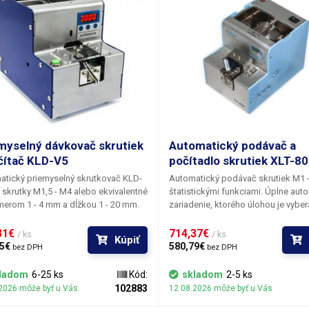
myselný dávkovač skrutiek
Automatický podávač a
čítač KLD-V5
počítadlo skrutiek XLT-8
tický priemyselný skrutkovač KLD-
Automatický podávač skrutiek M1 
 skrutky M1,5 - M4 alebo ekvivalentné
štatistickými funkciami. Úplne au
merom 1 - 4 mm a dĺžkou 1 - 20 mm.
zariadenie, ktorého úlohou je vyber
 je celokovový robustný stroj,
skrutky zo zásobníka, otáčať ich zv
o úlohou je vybrať skrutky zo
hore nohami a dopravovať ich do ú
31€ 
714,37€ 
/ ks
/ ks
Kúpiť
íka, dostať ich na koľajnicu, kde
koľajnice, odkiaľ ich môže obsluha
5€ 
580,79€ 
bez DPH
bez DPH
čná kefa vyrovná skrutky hlavou
kedykoľvek pohodlne vybrať pom
a tie sa potom vibráciami posúvajú
magnetickej rukoväte skrutkovača 
ladom
6-25 ks
Kód:
skladom
2-5 ks
ajnici do miesta výdaja. V mieste
vákuového bitu. Okrem toho je sys
102883
2026 môže byť u Vás
12.08.2026 môže byť u Vás
ania sa nachádza počítací optočlen,
vybavený štatistickými funkciami n