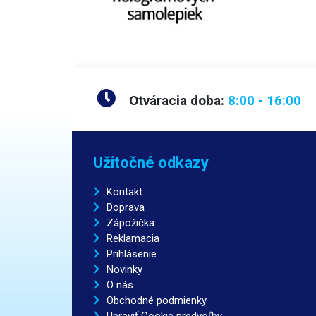
do vop
alebo 
skruti
bez vop
baleni
poistn
na upe
Otváracia doba:
8:00 - 16:00
prieme
Elektr
dodáv
200x1
držiak
Užitočné odkazy
Kontakt
Doprava
Zápožička
Reklamacia
Prihlásenie
Novinky
O nás
Obchodné podmienky