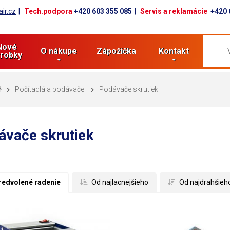
ir.cz
Tech.podpora
+420 603 355 085
Servis a reklamácie
+420 
Nové
O nákupe
Zápožička
Kontakt
robky
Počítadlá a podávače
Podávače skrutiek
ávače skrutiek
redvolené radenie
 Od najlacnejšieho
 Od najdrahšieh