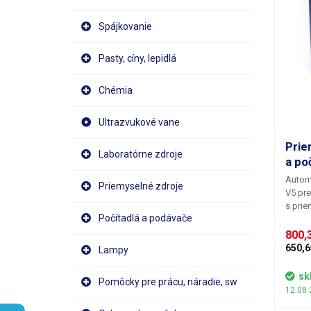
Spájkovanie
Pasty, cíny, lepidlá
Chémia
Ultrazvukové vane
Prie
Laboratórne zdroje
a po
Automa
Priemyselné zdroje
V5
pre
s prie
Počítadlá a podávače
KLD-V5
ktoréh
800,
zásobn
650,6
Lampy
oscila
nahor 
sk
Pomôcky pre prácu, náradie, sw
po koľ
12.08.
dávkov