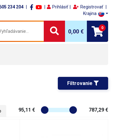
605 234 204
Prihlásiť
Registrovať
Krajina
0
0,00 €
Filtrovanie 
95,11 €
787,29 €
o