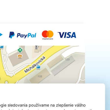
ebo
tiek do
opred
a:
né
na
ným
.
ou
iakom:
vača s
ógie sledovania používame na zlepšenie vášho