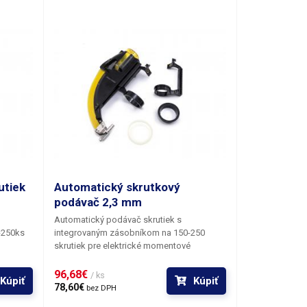
 na
nasadenie podávača významné urýchlenie
alebo na
práce.
ého
utiek
Automatický skrutkový
podávač 2,3 mm
Automatický podávač skrutiek s
-250ks
integrovaným zásobníkom na 150-250
skrutiek pre elektrické momentové
skrutkovače.
Podávač automaticky podáva
hlavu
skrutky zo zásobníka pod hlavu
96,68€ 
/ ks
Kúpiť
Kúpiť
 hlave
skrutkovača s bitom, skrutka je v hlave
78,60€ 
bez DPH
tu.
podávača pridržiavaná silným magnetom.