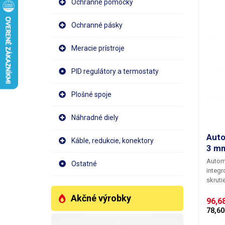
ktorý 
Ochranné pomôcky
zároveň rý
zariad
Ochranné pásky
základ
chrlí 
Meracie prístroje
prešlo
na kon
režim
PID regulátory a termostaty
množst
zastav
Plošné spoje
rovnak
na výd
pri od
Náhradné diely
zaskru
alebo 
Auto
Káble, redukcie, konektory
množst
3 m
skrutiek
Automa
dávkov
Ostatné
integ
prieme
skruti
nastav
skrutk
na ten
Akčné výrobky
skrutk
96,6
skrutk
skrutk
dĺžka
78,60
podáv
rýchlo