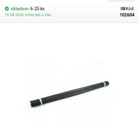
skladá z hrubej preglejkovej dosky, na ktorej je namontované rameno s
cievkou zváracieho drôtu, ktorý sa cez očko privádza k základni
skladom
6-25 ks
Kód:
rezačky. S očkom možno voľne manipulovať pozdĺž ramena, čím sa
102604
10.08.2026 môže byť u Vás
štandardná obdĺžniková zostava rezačky vychýli do ľubovoľného
vertikálneho uhla. Samotné rameno sa potom môže tiež voľne vychýliť
do ľubovoľného horizontálneho uhla (až do 180°), aby sa dosiahli
skutočne neštandardné rezy. Pracovná doska je natretá čiernou farbou a
má biele kalibrované stupnice. Okolo prívodu zváracieho drôtu je
vyznačený uholník, ktorý umožňuje jednoduché nastavenie
požadovaného uhla (naklonením ramena a nastavením posuvného oka
na ramene do požadovaného uhla). Doska má po stranách vyfrézované
dve drážky, v ktorých sú umiestnené poistné skrutky posuvného
hliníkového dištančného pravítka. To umožňuje formátovanie napr.
polystyrénových dosiek a vykonávanie rovných rezov. K pravítku možno
pripojiť 360° nadstavec, ktorý má hrot umožňujúci vykonávať 360° 3D
rezy. Možno vytvárať ľubovoľné kužele, komolé kužele alebo len
zaoblené rohy. Tento nadstavec je obzvlášť vhodný napr. pre leteckých a
železničných modelárov, ktorí modelujú z polystyrénu Odporová fréza je
vhodná najmä pre hobby modelárov, aranžérov, na formátovanie
polystyrénu, penových a penových dosiek, výrobu dekorácií a ozdôb z
polystyrénu a iné účely. Rezák možno použiť aj na rezanie tenších
plastov (nízke otáčky, väčšie opotrebovanie drôtu). V porovnaní s
ručnými rezačkami na polystyrén a penovú hmotu ponúka táto stolová
rezačka oveľa presnejšie rezy bez trenia.
Obsah balenia
. K rezačke