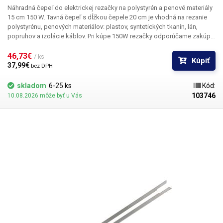
Náhradná čepeľ do elektrickej rezačky na polystyrén a penové materiály
15 cm 150 W. Tavná čepeľ s dĺžkou čepele 20 cm je vhodná na rezanie
polystyrénu, penových materiálov: plastov, syntetických tkanín, lán,
popruhov a izolácie káblov. Pri kúpe 150W rezačky odporúčame zakúpiť
aj náhradnú čepeľ. Výmena je veľmi jednoduchá, čepeľ držia v rezačke
štyri krížové skrutky.
46,73€ 
Čepeľ je o 5 cm dlhšia ako pôvodná čepeľ, ale má
/ ks
Kúpiť
rovnaký odpor (príkon), a preto ju možno použiť ako náhradu. Táto čepeľ
37,99€ 
bez DPH
je vhodná len pre 15cm 150W rezačku. Každá čepeľ má iný odpor
(príkon) a je určená len pre tento typ rezačky. Použitie čepele v inom type
skladom
6-25 ks
Kód:
rezačky môže nenávratne poškodiť elektroniku v stroji.
103746
10.08.2026 môže byť u Vás