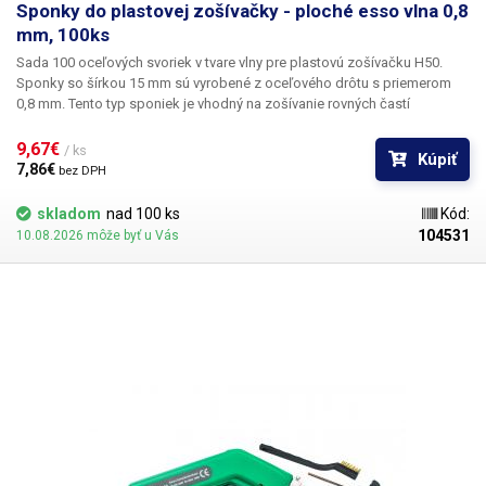
Sponky do plastovej zošívačky - ploché esso vlna 0,8
mm, 100ks
Sada 100 oceľových svoriek v tvare vlny pre plastovú zošívačku H50.
Sponky so šírkou 15 mm sú vyrobené z oceľového drôtu s priemerom
0,8 mm. Tento typ sponiek je vhodný na zošívanie rovných častí
plastových dielov.
Obsah balenia
9,67€ 
/ ks
Kúpiť
7,86€ 
bez DPH
skladom
nad 100 ks
Kód:
104531
10.08.2026 môže byť u Vás