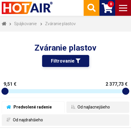
0
Spájkovanie
Zváranie plastov
Zváranie plastov
Filtrovanie 
9,51 €
2 377,73 €
 Predvolené radenie
 Od najlacnejšieho
 Od najdrahšieho