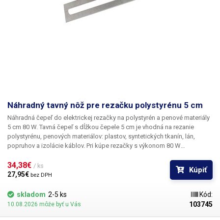
plastov. Oceľové sponky majú priemer buď 0,8 mm a sú určené na
ploché zošívanie. Druhý typ sponiek má priemer 0,6 mm a sú určené na
zošívanie prasklín v rohoch plastových dielov. Náhradné sponky do
zošívačky si môžete zakúpiť v našom obchode. Celý proces zošitia
jednej "sponky" ... opravy netrvá dlhšie ako 10 sekúnd.
Opravovať možno
len termoplasty, nie termosety.
Náhradné sponky si môžete zakúpiť TU.
Obsah balenia
.
Náhradný tavný nôž pre rezačku polystyrénu 5 cm
Náhradná čepeľ do elektrickej rezačky na polystyrén a penové materiály
5 cm 80 W. Tavná čepeľ s dĺžkou čepele 5 cm je vhodná na rezanie
polystyrénu, penových materiálov: plastov, syntetických tkanín, lán,
popruhov a izolácie káblov. Pri kúpe rezačky s výkonom 80 W
odporúčame zakúpiť aj náhradnú čepeľ. Výmena je veľmi jednoduchá,
čepeľ držia v rezačke štyri krížové skrutky.
34,38€ 
Táto čepeľ je vhodná len pre
/ ks
Kúpiť
5cm 80W rezačku. Každá čepeľ má iný odpor (výkon) a je určená len pre
27,95€ 
bez DPH
tento typ rezačky. Použitie noža v inom type rezačky môže nenávratne
poškodiť elektroniku v prístroji.
skladom
2-5 ks
Kód:
103745
10.08.2026 môže byť u Vás