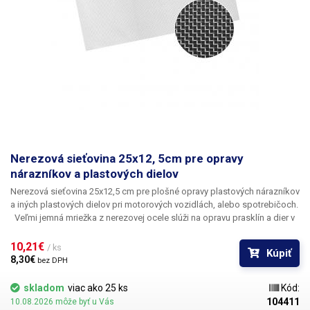
Nerezová sieťovina 25x12, 5cm pre opravy
nárazníkov a plastových dielov
Nerezová sieťovina 25x12,5 cm pre plošné opravy plastových nárazníkov
a iných plastových dielov pri motorových vozidlách, alebo spotrebičoch.
Veľmi jemná mriežka z nerezovej ocele slúži na opravu prasklín a dier v
plastových dieloch, priloženú mriežku na opravovanú časť stačí položiť a
následne "prežehliť" spájkou s plochým hrotom či špeciálnou žehličkou
10,21€ 
/ ks
Kúpiť
na opravu plastov, alebo horúcim nožom. Mriežka sa po nahriatí zataví
8,30€ 
bez DPH
do plastu, na ktorom je položená a tým dôjde k opraveniu a spevneniu
poničenej časti plastového dielu. Mriežku je možné strihať nožnicami na
skladom
viac ako 25 ks
Kód:
plech alebo pomocou štiepacích klieští. Sieťovina je vyrobená z
104411
10.08.2026 môže byť u Vás
nerezového drôtika s hrúbkou 0,5mm
Uvedená cena 1ks nerezovej