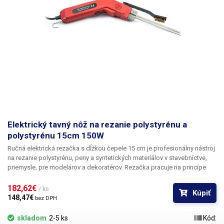
Elektrický tavný nôž na rezanie polystyrénu a
polystyrénu 15cm 150W
Ručná elektrická rezačka s dĺžkou čepele 15 cm je profesionálny nástroj
na rezanie polystyrénu, peny a syntetických materiálov v stavebníctve,
priemysle, pre modelárov a dekoratérov.
Rezačka pracuje na princípe
zahrievania čepele, ktorá potom veľmi presne a rýchlo reže materiál na
požadované rozmery, je vybavená
reguláciou teploty 80-550 °C na
182,62€ 
/ ks
Kúpiť
jednoduché nastavenie optimálnej teploty reznej čepele podľa druhu
148,47€ 
bez DPH
rezaného materiálu.
vďaka vynikajúcej ergonómii a kvalitnému
spracovaniu sa nôž veľmi dobre drží a nevyklzáva z ruky, je vhodný na
skladom
2-5 ks
Kód: