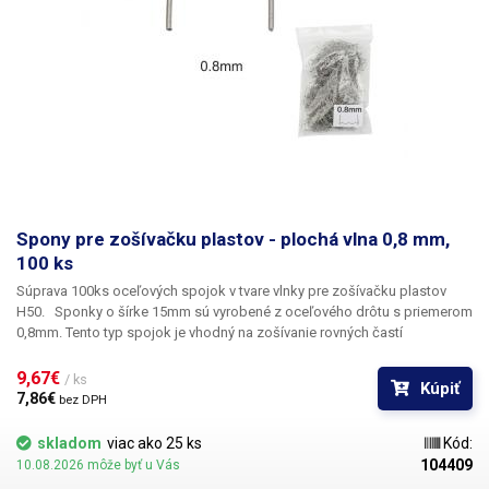
balenia:
pero yihua, stojan na pero, mriežka z nehrdzavejúcej ocele
25x12cm, 5x orezávacia podložka, 50g ABS tyčinky na opravu.
Spony pre zošívačku plastov - plochá vlna 0,8 mm,
100 ks
Súprava 100ks oceľových spojok v tvare vlnky pre zošívačku plastov
H50.
Sponky o šírke 15mm sú vyrobené z oceľového drôtu s priemerom
0,8mm. Tento typ spojok je vhodný na zošívanie rovných častí
plastových dielov.
Obsah balenia:
100ks spojok
9,67€ 
/ ks
Kúpiť
7,86€ 
bez DPH
skladom
viac ako 25 ks
Kód:
104409
10.08.2026 môže byť u Vás