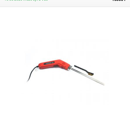
a penových materiálov.
Výmena noža za iný typ je veľmi jednoduchá a
rýchla
, stačí pomocou imbusového kľúča, ktorý je súčasťou balenia,
uvoľniť štyri skrutky a vymeniť nôž za iný typ podľa aktuálnych potrieb.
Rezací nôž má ergonomicky tvarovanú rukoväť, veľmi dobre sa drží a
nešmýka sa z ruky
, je vhodný na celodennú prácu, napríklad v
stavebníctve pri rezaní polystyrénových dosiek na zatepľovanie a
obkladanie soklov, fasád, podláh v domoch alebo pri výrobe dekorácií,
ozdôb a kulís či pri výrobe a stavbe modelov (vlakov, lietadiel).
Vďaka
veľkému rozsahu regulácie teploty je možné rezať širokú škálu
materiálov:
polystyrén, penové materiály: EPS, EPE, PU (pena), EPP, EVA,
PUR, plasty, syntetické tkaniny a textílie (laná a popruhy) alebo izoláciu
káblov. Rez je čistý a hladký a nie je potrebné ho ďalej brúsiť ani
dokončovať.
Obsah balenia
: kufrík, rezačka, 8 typov rezných nožov,
imbusový kľúč a oceľová kefka.