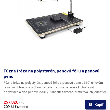
Fúzna fréza na polystyrén, penovú fóliu a penovú
penu
Fúzna fréza na polystyrén, penovú fóliu a penovú penu s 360° uhlovým
rezaním.
S touto rezačkou môžete maximálne jednoducho rezať
polystyrén alebo penové dosky. Zahriatie tavného drôtu trvá len jednotky
sekúnd a samotné rezanie je veľmi rýchle. Tavný drôt reže polystyrén,
penové dosky a penu s minimálnou námahou a zanecháva po sebe len
257,82€ 
/ ks
Kúpiť
profesionálne rezy. K dispozícii je aj tepelná regulácia. Rezačka sa
209,61€ 
bez DPH