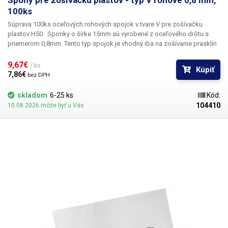
Spony pre zošívačku plastov - typ V rohové 0,8 mm,
100ks
Súprava 100ks oceľových rohových spojok v tvare V pre zošívačku
plastov H50
Sponky o šírke 15mm sú vyrobené z oceľového drôtu s
priemerom 0,8mm. Tento typ spojok je vhodný iba na zošívanie prasklín
v rohoch.
Obsah balenia:
100ks rohových spojok
9,67€ 
/ ks
Kúpiť
7,86€ 
bez DPH
skladom
6-25 ks
Kód:
104410
10.08.2026 môže byť u Vás