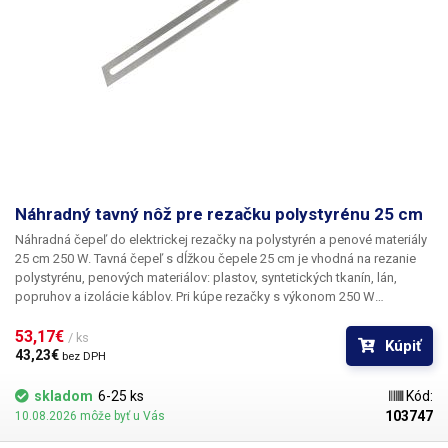
Náhradný tavný nôž pre rezačku polystyrénu 25 cm
Náhradná čepeľ do elektrickej rezačky na polystyrén a penové materiály
25 cm 250 W. Tavná čepeľ s dĺžkou čepele 25 cm je vhodná na rezanie
polystyrénu, penových materiálov: plastov, syntetických tkanín, lán,
popruhov a izolácie káblov. Pri kúpe rezačky s výkonom 250 W
odporúčame zakúpiť aj náhradnú čepeľ. Výmena je veľmi jednoduchá,
čepeľ je v rezačke uchytená štyrmi krížovými skrutkami.
53,17€ 
Tento nôž je
/ ks
Kúpiť
vhodný len pre 25 cm 250W rezačku. Každá čepeľ má iný odpor (výkon)
43,23€ 
bez DPH
a je určená len pre tento typ rezačky. Použitie čepele v inom type rezačky
môže nenávratne poškodiť elektroniku v zariadení.
skladom
6-25 ks
Kód:
103747
10.08.2026 môže byť u Vás