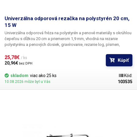
Univerzálna odporová rezačka na polystyrén 20 cm,
15 W
Univerzálna odporová fréza na polystyrén a penové materiály s okrúhlou
čepeľou s dĺžkou 20 cm a priemerom 1,9 mm
, vhodná na rezanie
polystyrénu a penových dosiek, gravírovanie, rezanie log, písmen,
ozdôb, ornamentov, oblúkov alebo vypaľovanie otvorov a drážok. Tento
typ rezačky využije každý domáci majster, modelár alebo dekoratér pri
25,78€ 
/ ks
Kúpiť
výrobe a rezaní modelov a dekorácií z rôznych druhov polystyrénu.
20,96€ 
bez DPH
Rezačka nemá reguláciu výkonu, po zapnutí sa čepeľ automaticky a
trvalo zahreje na teplotu 300 °C. Rez je čistý a hladký a nepotrebuje
skladom
viac ako 25 ks
Kód:
ďalšie ostrenie ani nastavovanie. Nôž sa nezahrieva po celej svojej dĺžke
103535
10.08.2026 môže byť u Vás
(20 cm), ale len od špičky smerom nadol v dĺžke 13 cm. Dĺžka rezu noža
je teda 13 cm.
Obsah balenia
.