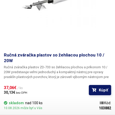
Ručná zváračka plastov so žehliacou plochou 10 /
20W
Ručná zváračka plastov ZD-733 so žehliacou plochou
a príkonom 10 /
20W predstavuje veľmi jednoduchý a kompaktný nástroj pre opravy
prasklín plastových povrchov, ktorý je zároveň výborným nástrojom pre
3D modelárov a kutilov, ktorí pracujú s plastovými dielmi a modelmi.
Hrot v tvare "malej žehličky" z hladkej nerezovej ocele slúži k
37,06€ 
/ ks
Kúpiť
zažehľovaniu, taveniu a oprave plastových dielov a povrchov z
30,13€ 
bez DPH
najrôznejších plastových materiálov či syntetických vlákien, ľahko
opravíte praskliny v plastoch či ľahko zarovnáte otery a nerovnosti na 3D
skladom
nad 100 ks
Kód:
modeloch z ABS, PLA, PET apod. Vďaka malým rozmerom sa so
103882
10.08.2026 môže byť u Vás
žehliacou plochou dostanete i do zle dostupných miest a rohov. So