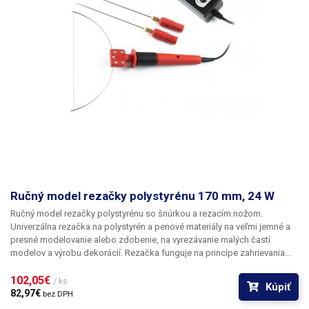
x výška x šírka) Váha rezačky: 390g
Ručný model rezačky polystyrénu 170 mm, 24 W
Ručný model rezačky polystyrénu so šnúrkou a rezacím nožom.
Univerzálna rezačka na polystyrén a penové materiály na veľmi jemné a
presné modelovanie alebo zdobenie, na vyrezávanie malých častí
modelov a výrobu dekorácií. Rezačka funguje na princípe zahrievania
struny/rezacieho noža pomocou napájacieho zdroja s možnosťou
regulácie výkonu na optimálne nastavenie teploty podľa druhu rezaného
102,05€ 
/ ks
Kúpiť
materiálu. Súčasťou balenia je vidlička so strunou s dĺžkou 170 mm,
82,97€ 
bez DPH
struna má priemer 0,15 mm a je vhodná na rezanie veľmi jemných rezov,