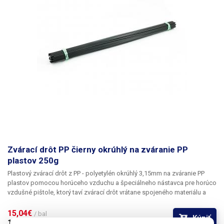
Zvárací drôt PP čierny okrúhlý na zváranie PP
plastov 250g
Plastový zvárací drôt z PP -
polyetylén okrúhlý 3,15mm
na zváranie PP
plastov
pomocou horúceho vzduchu a špeciálneho nástavca pre horúco
vzdušné pištole, ktorý taví zvárací drôt vrátane spojeného materiálu a
pomalým ťahom po spojovanom plaste tmelí špáru, ktorá je po
vytvrdnutí zlepená.
Výsledný spoj je silnejší ako takmer akékoľvek
15,04€ 
/ bal
Kúpiť
spojenie s klasickým plastovým lepidlom, ktoré plast naleptáva ale
12,23€ 
bez DPH