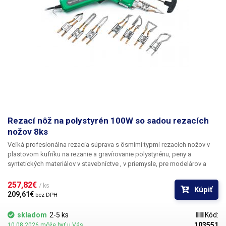
Rezací nôž na polystyrén 100W so sadou rezacích
nožov 8ks
Veľká profesionálna rezacia súprava s ôsmimi typmi rezacích nožov v
plastovom kufríku
na rezanie a gravírovanie polystyrénu, peny a
syntetických materiálov v stavebníctve , v priemysle, pre modelárov a
dekoratérov. Rezačka pracuje na princípe zahrievania noža, ktorý potom
veľmi presne a rýchlo reže materiál na požadované rozmery, je vybavená
257,82€ 
/ ks
Kúpiť
reguláciou teploty 80-550 °C
na jednoduché nastavenie optimálnej
209,61€ 
bez DPH
teploty rezacieho noža podľa druhu rezaného materiálu.
balenie
obsahuje celkom 8 rôznych rezacích nožov na
presné rezanie,
skladom
2-5 ks
Kód:
vyrezávanie, gravírovanie a modelovanie rôznych typov polystyrénových
103551
10.08.2026 môže byť u Vás