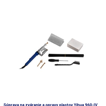
žehličkou je možné tiež pohodlne taviť klasické tyčinky do tavnej pištole
a využiť ich pri lepení či tvorbe dekorácií. Zváračka obdobne ako
klasická Mikrospájkovačka obsahuje výhrevné teleso, ktoré nahrieva
spájkovací element na konci spájky. Ten je ale v tomto prípade
vytvarovaný do podoby miniatúrnej žehličky. Nástroj sa zapína
pomocou posuvného spínača, ktorý sa presúva do polohy s jedným
alebo dvoma bodkami. Tým sa tiež nastavuje teplotný rozsah, kde jedna
bodka značí teplotu v rozsahu 180 ° C, dve bodky predstavujú teplotu
okolo 280 ° C. Aktuálna teplota závisí na okolitej teplote. Ohrev na
maximálnu teplotu podľa nastavenia je cca. 15 minút od zapnutia.
Zopnutý stav zváračky indikuje červená LED. Pre odkladanie
spájkovačky je priložený malý kovový stojan, ktorý zabraňuje
poškodeniu pracovnej plochy.
Obsah balenia:
Ručná zváračka plastov
so žehliacou plochou, mini stojan pre odkladanie spájkovačky
Parametre
Teplotné rozsahy: 180 ° C / 280 ° C (prepínateľné) Rozmery
telesa (žehličky): 14,5x5,6x34,5mm (DxVxŠ) Dĺžka kábla cca 1,2 m
240x23x25mm (DxVxŠ) Hmotnosť: 210 g
Súprava na zváranie a opravy plastov Yihua 960-IV