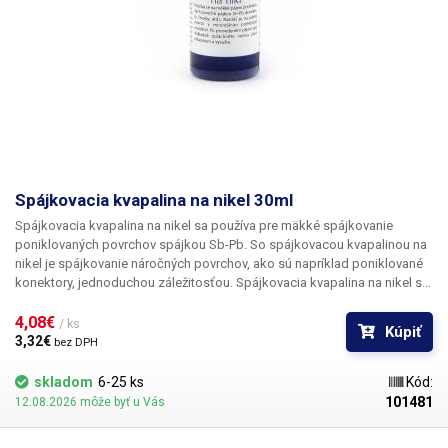
Spájkovacia kvapalina na nikel 30ml
Spájkovacia kvapalina na nikel sa používa pre mäkké spájkovanie
poniklovaných povrchov spájkou Sb-Pb. So spájkovacou kvapalinou na
nikel je spájkovanie náročných povrchov, ako sú napríklad poniklované
konektory, jednoduchou záležitosťou. Spájkovacia kvapalina na nikel sa
na povrch nanáša v minimálnom potrebnom množstve a po vykonanom
spájkovaní je potreba spoj opláchnuť vodou alebo etanolom a vysušiť.
4,08€ 
/ ks
Kúpiť
Obsah: 30ml
3,32€ 
bez DPH
skladom
6-25 ks
Kód:
101481
12.08.2026 môže byť u Vás