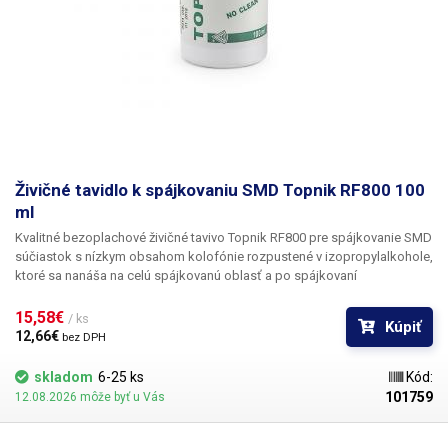
Živičné tavidlo k spájkovaniu SMD Topnik RF800 100
ml
Kvalitné bezoplachové živičné tavivo Topnik RF800 pre spájkovanie SMD
súčiastok s nízkym obsahom kolofónie rozpustené v izopropylalkohole,
ktoré sa nanáša na celú spájkovanú oblasť a po spájkovaní
nezanecháva žiadne zvyšky, ktoré by bolo potrebné odstraňovať.
Uľahčuje spájkovanie SMD súčiastok, na ktoré nie je možné použitie
15,58€ 
/ ks
Kúpiť
klasickej kolofónie. Topnik RF800 je nereziduálny a nespôsobuje
12,66€ 
bez DPH
koróziu. Neobsahuje halogény. Využitie pri opravách mobilných
telefónov, na spájkovanie plošných spojov a základných dosiek,
skladom
6-25 ks
Kód:
cínovanie a pokovovanie súčastí v cínovaných kúpeľoch. Obsah: 100ml
101759
12.08.2026 môže byť u Vás