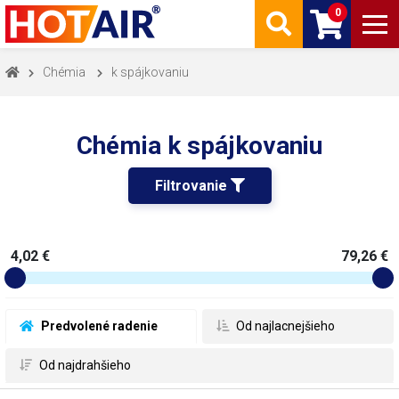
0
Chémia
k spájkovaniu
Chémia k spájkovaniu
Filtrovanie 
4,02 €
79,26 €
 Predvolené radenie
 Od najlacnejšieho
 Od najdrahšieho