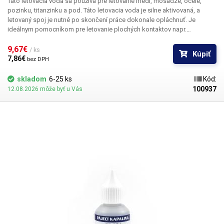
Táto letovacia voda sa používa pre letovanie medi, mosadze, ocele,
pozinku, titanzinku a pod. Táto letovacia voda je silne aktivovaná, a
letovaný spoj je nutné po skončení práce dokonale opláchnuť. Je
ideálnym pomocníkom pre letovanie plochých kontaktov napr.
kompletovanie akupackov. Jedno z použitia môže byť čistenie
zaoxidovaného hrotu mikrospájky a jednoduché obnovenie zmáčavosti
9,67€ 
/ ks
Kúpiť
cínu na jeho povrchu (vykonáva sa pri rozpálenom hrote).
7,86€ 
bez DPH
skladom
6-25 ks
Kód:
100937
12.08.2026 môže byť u Vás