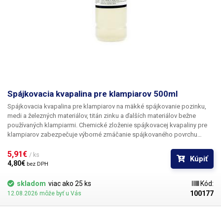
Spájkovacia kvapalina pre klampiarov 500ml
Spájkovacia kvapalina pre klampiarov na mäkké spájkovanie pozinku,
medi a železných materiálov, titán zinku a ďalších materiálov bežne
používaných klampiarmi. Chemické zloženie spájkovacej kvapaliny pre
klampiarov zabezpečuje výborné zmáčanie spájkovaného povrchu
roztavenou spájkou a vytvorenie kvalitného spájkovaného spoja. Pre
kvalitný spoj je potreba spájkovaný materiál očistiť od oxidov a ďalších
5,91€ 
/ ks
Kúpiť
nečistôt a použiť spájkovačku s dostatočným výkonom. Po dokončení
4,80€ 
bez DPH
spoja sa odporúča spájkovaný materiál opláchnuť vodou (mimo
pozinkovaný plech). Obsah: 500ml
skladom
viac ako 25 ks
Kód:
100177
12.08.2026 môže byť u Vás