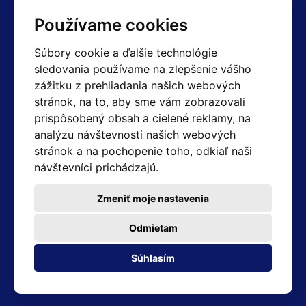
Kontakty
Používame cookies
Obchodné oddelenie Reklamácie
Súbory cookie a ďalšie technológie
+420 603 357 606 +420 605 234 204
sledovania používame na zlepšenie vášho
info@hotair.cz
zážitku z prehliadania našich webových
Fakturačné a expedičné oddelenie
stránok, na to, aby sme vám zobrazovali
+420 605 259 759
(Po–Pia: 7:30 – 15:00)
prispôsobený obsah a cielené reklamy, na
analýzu návštevnosti našich webových
Technické oddelenie
stránok a na pochopenie toho, odkiaľ naši
+420 603 355 085
(Po–Pia: 8:00 – 16:00)
návštevníci prichádzajú.
servis@hotair.cz
Výdaj tovaru (Ostrava): Po-Pia: 8:00 - 16:00
Zmeniť moje nastavenia
Platba len v hotovosti
Odmietam
Adresa predajne
Súhlasím
Michálkovická 2098/86B 710 00 Ostrava