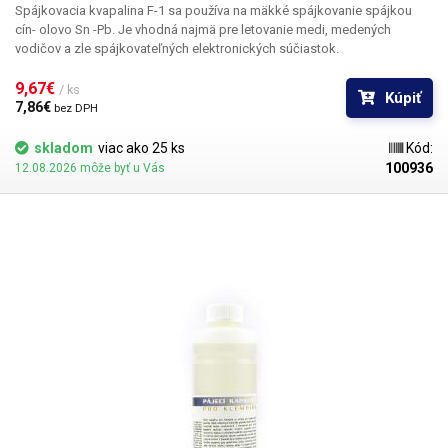
Spájkovacia kvapalina F-1 sa používa na mäkké spájkovanie spájkou
cín- olovo Sn -Pb. Je vhodná najmä pre letovanie medi, medených
vodičov a zle spájkovateľných elektronických súčiastok.
9,67€ 
/ ks
Kúpiť
7,86€ 
bez DPH
skladom
viac ako 25 ks
Kód:
100936
12.08.2026 môže byť u Vás