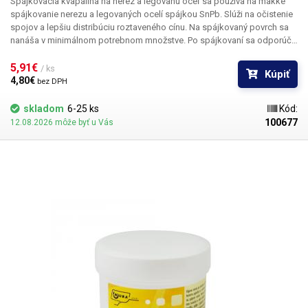
Spájkovacia kvapalina na nerez a legovanú oceľ sa používa na mäkké
spájkovanie nerezu a legovaných ocelí spájkou SnPb. Slúži na očistenie
spojov a lepšiu distribúciu roztaveného cínu. Na spájkovaný povrch sa
nanáša v minimálnom potrebnom množstve. Po spájkovaní sa odporúča
spoj opláchnuť vodou. Obsah: 30ml Obsahuje chlorid zinočnatý
5,91€ 
/ ks
Kúpiť
4,80€ 
bez DPH
skladom
6-25 ks
Kód:
100677
12.08.2026 môže byť u Vás