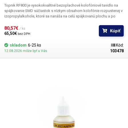
Topnik RF800 je vysokokvalitné bezoplachové kolofóniové tavidlo na
spájkovanie SMD súčiastok s nízkym obsahom kolofónie rozpustenej v
izopropylalkohole
, ktoré sa nanáša na celú spájkovanú plochu a po
spájkovaní nezanecháva žiadne zvyšky na odstránenie. Uľahčuje
spájkovanie SMD súčiastok tam, kde nie je možné použiť bežnú
80,57€ 
/ ks
Kúpiť
kolofóniu. Tavidlo RF800 nie je reziduálne a nespôsobuje koróziu.
65,50€ 
bez DPH
Neobsahuje halogény. Používa sa na opravy mobilných telefónov, na
spájkovanie dosiek plošných spojov a základných dosiek, pocínovanie
skladom
6-25 ks
Kód:
a pokovovanie súčiastok v pocínovacích kúpeľoch.
Na pohodlné a
103478
12.08.2026 môže byť u Vás
presné nanášanie tavidla RF800 odporúčame zakúpiť perový aplikátor.
Balenie: 1000 ml