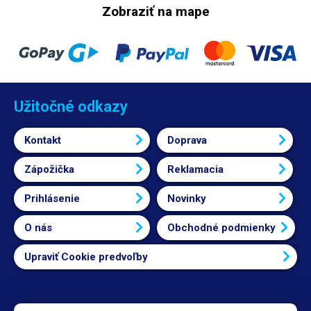
Zobraziť na mape
Užitočné odkazy
Kontakt
Doprava
Zápožička
Reklamacia
Prihlásenie
Novinky
O nás
Obchodné podmienky
Upraviť Cookie predvoľby