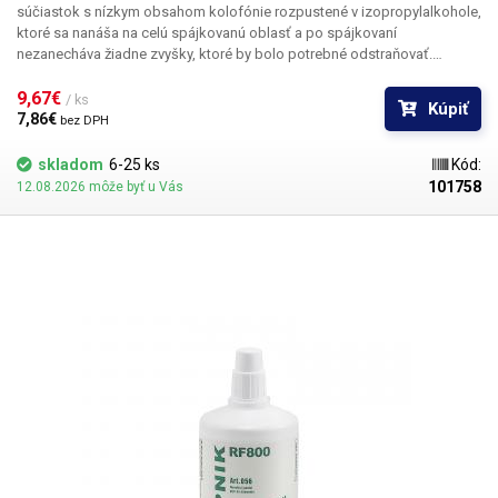
súčiastok
s nízkym obsahom kolofónie rozpustené v izopropylalkohole,
ktoré sa nanáša na celú spájkovanú oblasť a po spájkovaní
nezanecháva žiadne zvyšky, ktoré by bolo potrebné odstraňovať.
Uľahčuje spájkovanie SMD súčiastok, na ktoré nie je možné použitie
klasickej kolofónie. Topnik RF800 je nereziduálny a nespôsobuje
9,67€ 
/ ks
Kúpiť
koróziu. Neobsahuje halogény. Využitie pri opravách mobilných
7,86€ 
bez DPH
telefónov, na spájkovanie plošných spojov a základných dosiek,
cínovanie a pokovovanie súčastí v cínovaných kúpeľoch. Obsah: 25ml
skladom
6-25 ks
Kód:
101758
12.08.2026 môže byť u Vás