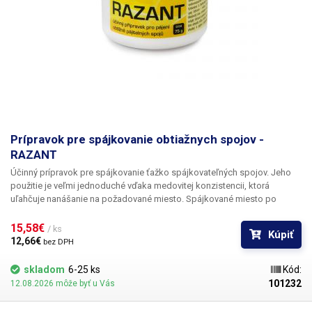
Prípravok pre spájkovanie obtiažnych spojov -
RAZANT
Účinný prípravok pre spájkovanie ťažko spájkovateľných spojov. Jeho
použitie je veľmi jednoduché vďaka medovitej konzistencii, ktorá
uľahčuje nanášanie na požadované miesto. Spájkované miesto po
zbežnom mechanickom očistení potrite krémom a zohrejte hrotom
spájkovačky so zvolenou spájkovacou zliatinou do doby, kedy spájka
15,58€ 
/ ks
Kúpiť
plynule namočí spájkované miesto.
12,66€ 
bez DPH
skladom
6-25 ks
Kód:
101232
12.08.2026 môže byť u Vás