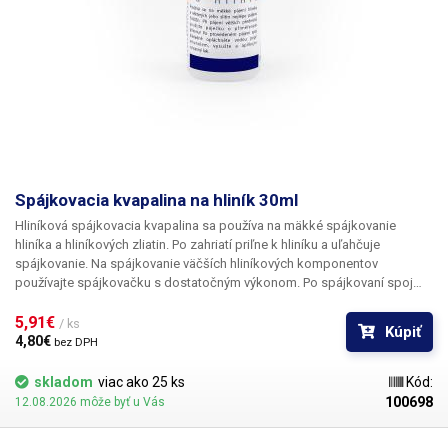
Spájkovacia kvapalina na hliník 30ml
Hliníková spájkovacia kvapalina sa používa na mäkké spájkovanie
hliníka a hliníkových zliatin. Po zahriatí priľne k hliníku a uľahčuje
spájkovanie. Na spájkovanie väčších hliníkových komponentov
používajte spájkovačku s dostatočným výkonom. Po spájkovaní spoj
dôkladne opláchnite vodou alebo etanolom a dôkladne vysušte. Na
novovytvorený spoj naneste ochranný lak. Obsah: 30 ml Obsahuje 38 %
5,91€ 
/ ks
Kúpiť
kyseliny fluorovodíkovej.
4,80€ 
bez DPH
skladom
viac ako 25 ks
Kód:
100698
12.08.2026 môže byť u Vás