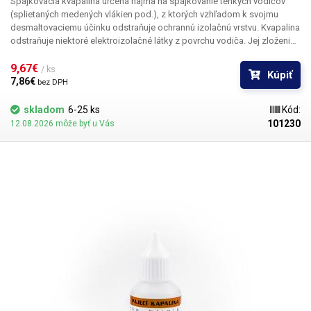
Spájkovacia kvapalina určená najmä na spájkovanie tenkých vodičov
(splietaných medených vlákien pod.), z ktorých vzhľadom k svojmu
desmaltovaciemu účinku odstraňuje ochrannú izolačnú vrstvu. Kvapalina
odstraňuje niektoré elektroizolačné látky z povrchu vodiča. Jej zloženie
je optimalizované pre tenké lanká a splietané jemné vodiče, majúce
vďaka počtu vodičov veľkú styčnú plochu s okolitým prostredím.
9,67€ 
/ ks
Kúpiť
7,86€ 
bez DPH
skladom
6-25 ks
Kód:
101230
12.08.2026 môže byť u Vás