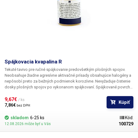
Spájkovacia kvapalina R
Tekuté tavivo pre ručné spájkovanie predovšetkým plošných spojov.
Neobsahuje žiadne agresívne aktivačné prísady obsahujúce halogény a
nepôsobí preto za bežných podmienok korozívne. Nevyžaduje čistenie
dosky plošných spojov po vykonanom spájkovaní. Spájkované povrchy
musia byť čisté; bez oxidov a povrchových nečistôt.
9,67€ 
/ ks
Kúpiť
7,86€ 
bez DPH
skladom
6-25 ks
Kód:
100729
12.08.2026 môže byť u Vás