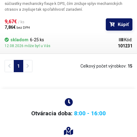
súčiastky mechanicky fixuje k DPS, čím znižuje vplyv mechanických
otrasov a zvyšuje tak spoľahlivosť zariadení.
9,67€ 
/ ks
Kúpiť
7,86€ 
bez DPH
skladom
6-25 ks
Kód:
101231
12.08.2026 môže byť u Vás
Previous
Next
1
Celkový počet výrobkov:
15
Otváracia doba:
8:00 - 16:00