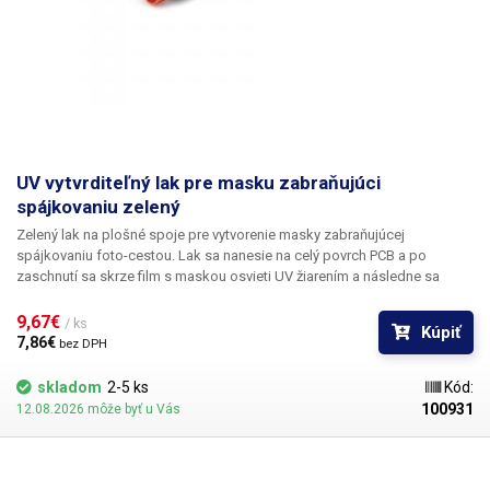
UV vytvrditeľný lak pre masku zabraňujúci
spájkovaniu zelený
Zelený lak na plošné spoje pre vytvorenie masky zabraňujúcej
spájkovaniu foto-cestou. Lak sa nanesie na celý povrch PCB a po
zaschnutí sa skrze film s maskou osvieti UV žiarením a následne sa
nevytvrdené (neosvietené plochy rozpustia v syntetickom riedidle. K
príprave filmov pre osvit je bez problémov možné užiť laserovú tlačiareň
9,67€ 
/ ks
Kúpiť
a priehľadnú fóliu, na ktorú sa obraz masky vytlačí.
7,86€ 
bez DPH
skladom
2-5 ks
Kód:
100931
12.08.2026 môže byť u Vás