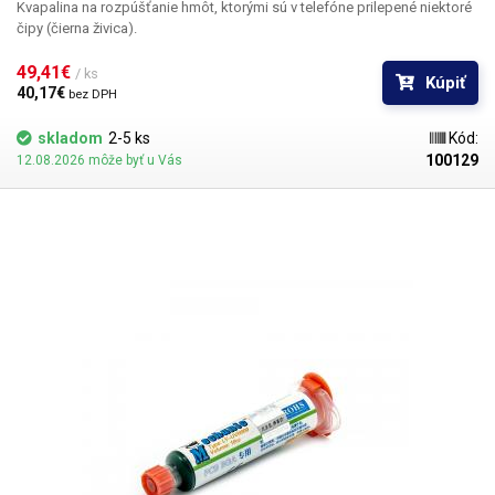
Kvapalina na rozpúšťanie hmôt, ktorými sú v telefóne prilepené niektoré
čipy (čierna živica).
49,41€ 
/ ks
Kúpiť
40,17€ 
bez DPH
skladom
2-5 ks
Kód:
100129
12.08.2026 môže byť u Vás