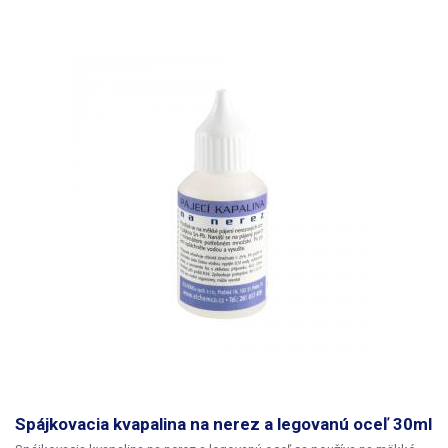
Spájkovacia kvapalina na nerez a legovanú oceľ 30ml