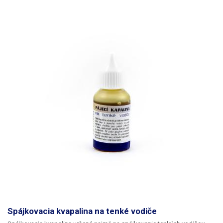
Spájkovacia kvapalina na tenké vodiče