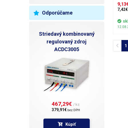
natiah
9,13€
všetký
7,42€
Odporúčame
povrc
obvodo
sk
všetky
12.08.
Striedavý kombinovaný
regulovaný zdroj
Prev
1
ACDC3005
467,29€ 
/ ks
379,91€ 
bez DPH
Kúpiť