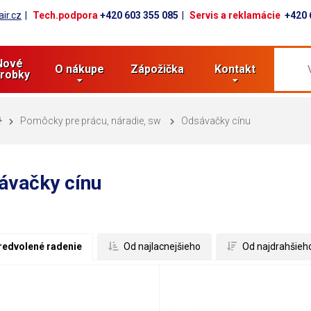
ir.cz
Tech.podpora
+420 603 355 085
Servis a reklamácie
+420 
Nové
O nákupe
Zápožička
Kontakt
robky
Pomôcky pre prácu, náradie, sw
Odsávačky cínu
ávačky cínu
redvolené radenie
 Od najlacnejšieho
 Od najdrahšieh