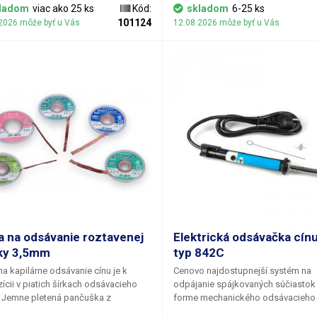
v. Dĺžka odsávacieho lanka je pre
obvodov. Dĺžka odsávacieho lanka 
ladom
viac ako 25 ks
Kód:
skladom
6-25 ks
 šírky rovnaká a je cca 1,5 metra.
všetky šírky rovnaká a je cca 1,5 me
101124
2026 môže byť u Vás
12.08.2026 môže byť u Vás
a na odsávanie roztavenej
Elektrická odsávačka cín
ky 3,5mm
typ 842C
na kapilárne odsávanie cínu je k
Cenovo najdostupnejší systém na
ícii v piatich šírkach odsávacieho
odpájanie spájkovaných súčiastok
. Jemne pletená pančuška z
forme mechanického odsávacieho 
ých drôtikov do seba ochotne
dutého spájkovacieho hrotu. Možn