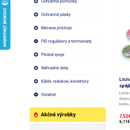
Ochranné pomôcky
Ochranné pásky
Meracie prístroje
PID regulátory a termostaty
Plošné spoje
Náhradné diely
Licn
Káble, redukcie, konektory
spáj
Licne 
Ostatné
dispoz
knôtu
meden
Akčné výrobky
natiah
7,52€
všetký
6,11€
povrc