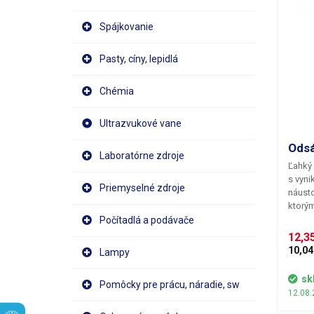
Spájkovanie
Pasty, cíny, lepidlá
Chémia
Ultrazvukové vane
Odsá
Laboratórne zdroje
Ľahký 
s vyni
Priemyselné zdroje
náust
ktorým
rozta
Počítadlá a podávače
12,3
10,04
Lampy
sk
Pomôcky pre prácu, náradie, sw
12.08.