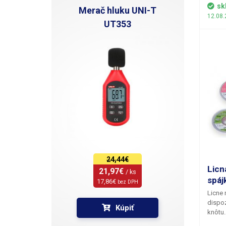
obvodo
sk
Merač hluku UNI-T
všetky
12.08.
UT353
24,44€
Licn
21,97€ 
/ ks
spáj
17,86€ 
bez DPH
Licne 
dispoz
Kúpiť
knôtu
meden