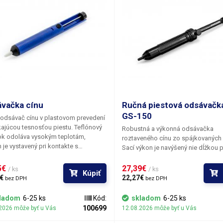
vačka cínu
Ručná piestová odsávačk
GS-150
odsávač cínu v plastovom prevedení
kajúcou tesnosťou piestu. Teflónový
Robustná a výkonná odsávačka
ok odoláva vysokým teplotám,
roztaveného cínu zo spájkovaných 
 je vystavený pri kontakte s
Sací výkon je navýšený nie dĺžkou
veným cínom.
piesta, ale zväčšením jeho priemer
kombinácii s tuhšou pružinou.
5€ 
27,39€ 
/ ks
/ ks
Kúpiť
Mechanizmus pružiny a piestu je
€ 
22,27€ 
bez DPH
bez DPH
konštruovaný tak, aby eliminoval s
pri odsávaní - pri doraze piestu do 
ladom
6-25 ks
Kód:
skladom
6-25 ks
polohy. Silikónovou vazelínou pre
100699
2026 môže byť u Vás
12.08.2026 môže byť u Vás
tesniaci o-krúžok na pieste zaručuj