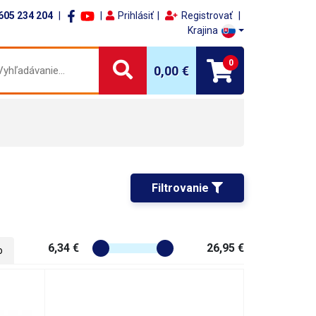
605 234 204
Prihlásiť
Registrovať
Krajina
0
0,00 €
Filtrovanie 
6,34 €
26,95 €
o