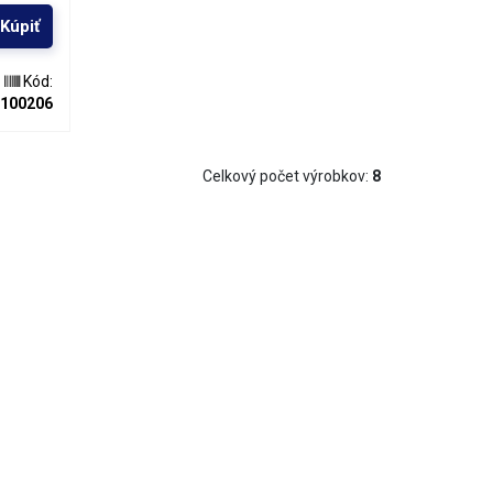
m na
Kúpiť
atí
nicu;
tor cínu.
Kód:
e
100206
iadny
Celkový počet výrobkov:
8