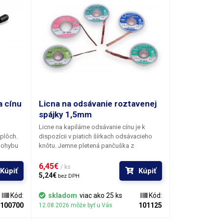
a cínu
Licna na odsávanie roztavenej
spájky 1,5mm
Licne na kapilárne odsávanie cínu je k
plôch.
dispozícii v piatich šírkach odsávacieho
 pohybu
knôtu. Jemne pletená pančuška z
u v
medených drôtikov do seba ochotne
natiahne roztavenú spájkovaciu zliatinu zo
6,45€ 
/ ks
Kúpiť
Kúpiť
všetkých typov spájkovaných spojov alebo
5,24€ 
bez DPH
pätný ráz
povrchu vrátane kontaktných plôšok BGA
krajnej
obvodov. Dĺžka odsávacieho lanka je pre
Kód:
skladom
viac ako 25 ks
Kód:
mazaný
všetky šírky rovnaká a je cca 1,5 metra.
100700
101125
12.08.2026 môže byť u Vás
e