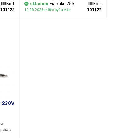
je pre
obvodov. Dĺžka odsávacieho lanka je pre
Kód:
skladom
viac ako 25 ks
Kód:
tra.
všetky šírky rovnaká a je cca 1,5 metra.
101123
101122
12.08.2026 môže byť u Vás
u 230V
 vo
pera a
o ho