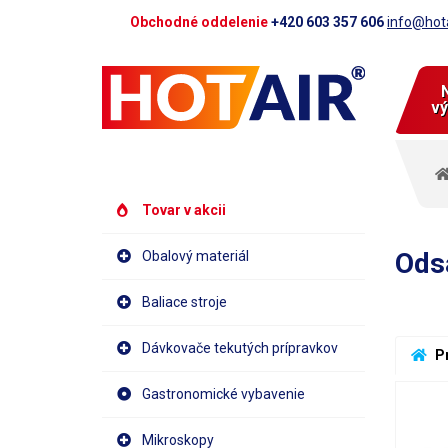
Obchodné oddelenie
+420 603 357 606
info@hota
vý
Tovar v akcii
Ods
Obalový materiál
Baliace stroje
Dávkovače tekutých prípravkov
 P
Gastronomické vybavenie
Mikroskopy