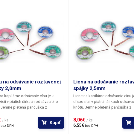
vynikajúcu tesnosť. Teflónový náus
odoláva vysokým teplotám, ktorým 
vystavený pri kontakte s roztaveno
spájkovacou zliatinou.
a na odsávanie roztavenej
Licna na odsávanie rozta
ky 2,0mm
spájky 2,5mm
na kapilárne odsávanie cínu je k
Licne na kapilárne odsávanie cínu j
ícii v piatich šírkach odsávacieho
dispozícii v piatich šírkach odsáva
. Jemne pletená pančuška z
knôtu. Jemne pletená pančuška z
ých drôtikov do seba ochotne
medených drôtikov do seba ochot
ne roztavenú spájkovaciu zliatinu zo
natiahne roztavenú spájkovaciu zlia
 
8,06€ 
/ ks
/ ks
Kúpiť
ch typov spájkovaných spojov alebo
všetkých typov spájkovaných spoj
 
6,55€ 
bez DPH
bez DPH
hu vrátane kontaktných plôšok BGA
povrchu vrátane kontaktných plôš