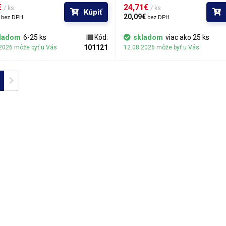
ne roztavenú spájkovaciu zliatinu zo
použiť všade tam, kde sa vzhľado
 
24,71€ 
/ ks
/ ks
Kúpiť
ch typov spájkovaných spojov alebo
nízke prevádzkové zaťaženie neopl
 
20,09€ 
bez DPH
bez DPH
hu vrátane kontaktných plôšok BGA
kupovať nákladnú odpájkovaciu sta
v. Dĺžka odsávacieho lanka je pre
len občas je potrebné použiť extrak
ladom
6-25 ks
Kód:
skladom
viac ako 25 ks
 šírky rovnaká a je cca 1,5 metra.
Bez základnej odpájkovacej stanic
101121
2026 môže byť u Vás
12.08.2026 môže byť u Vás
nezaberá extraktor cínu prakticky ž
priestor.
ious
Next