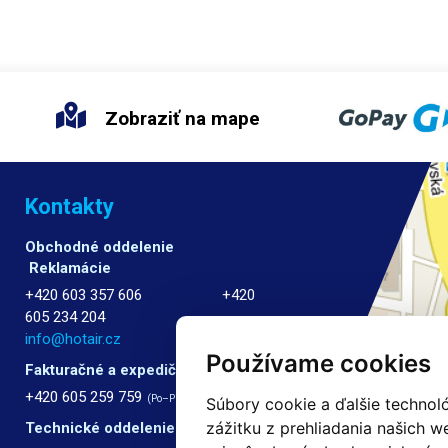
Zobraziť na mape
Kontakty
Obchodné oddelenie
Reklamácie
+420 603 357 606 +420
605 234 204
info@hotair.cz
Používame cookies
Fakturačné a expedičné oddelenie
+420 605 259 759
(Po–Pia: 7:30 – 15:00)
Súbory cookie a ďalšie technol
zážitku z prehliadania našich 
Technické oddelenie