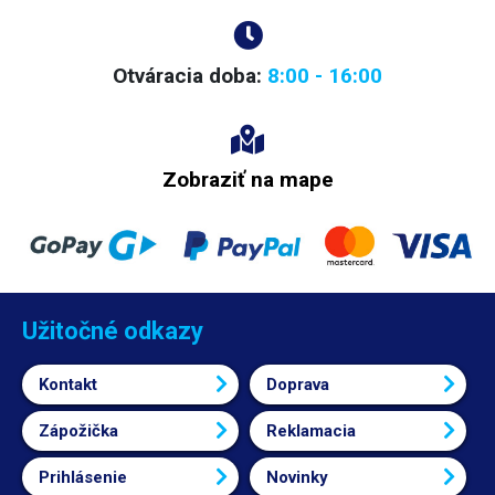
Otváracia doba:
8:00 - 16:00
Zobraziť na mape
Užitočné odkazy
Kontakt
Doprava
Zápožička
Reklamacia
Prihlásenie
Novinky