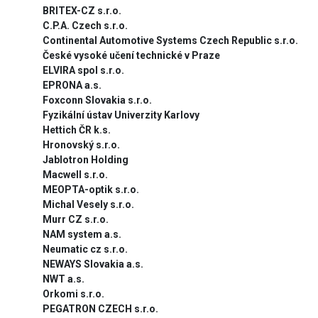
BRITEX-CZ s.r.o.
C.P.A. Czech s.r.o.
Continental Automotive Systems Czech Republic s.r.o.
České vysoké učení technické v Praze
ELVIRA spol s.r.o.
EPRONA a.s.
Foxconn Slovakia s.r.o.
Fyzikální ústav Univerzity Karlovy
Hettich ČR k.s.
Hronovský s.r.o.
Jablotron Holding
Macwell s.r.o.
MEOPTA-optik s.r.o.
Michal Vesely s.r.o.
Murr CZ s.r.o.
NAM system a.s.
Neumatic cz s.r.o.
NEWAYS Slovakia a.s.
NWT a.s.
Orkomi s.r.o.
PEGATRON CZECH s.r.o.