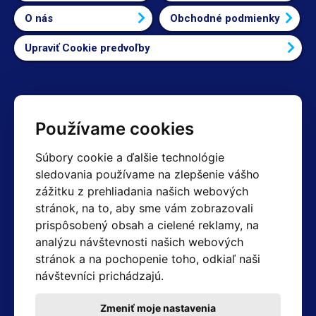
O nás
Obchodné podmienky
Upraviť Cookie predvoľby
Kontakty
Používame cookies
Obchodné oddelenie Reklamácie
Súbory cookie a ďalšie technológie
+420 603 357 606 +420 605 234 204
sledovania používame na zlepšenie vášho
info@hotair.cz
zážitku z prehliadania našich webových
Fakturačné a expedičné oddelenie
stránok, na to, aby sme vám zobrazovali
+420 605 259 759
(Po–Pia: 7:30 – 15:00)
prispôsobený obsah a cielené reklamy, na
analýzu návštevnosti našich webových
Technické oddelenie
stránok a na pochopenie toho, odkiaľ naši
+420 603 355 085
(Po–Pia: 8:00 – 16:00)
návštevníci prichádzajú.
servis@hotair.cz
Výdaj tovaru (Ostrava): Po-Pia: 8:00 - 16:00
Zmeniť moje nastavenia
Platba len v hotovosti