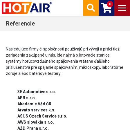
0
Referencie
Nasledujúce firmy či spoločnosti používajú pri vývoji a práci tiež
zariadenia zakúpené u nás. Ide najmä o letovacie stanice,
systémy horúcovzdušného spájkovania vrátane ďalšieho
príslušenstva pre spájanie spájkovaním, mikroskopy, laboratórne
zdroje alebo batériové testery.
3E Automotive s.r.o.
ABB s.r.o.
Akademie Věd ČR
Arvato services k.s.
ASUS Czech Service s.r.o.
AWS slovákia s.r.o.
AŽD Praha s.r.o.