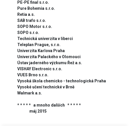
PE-PE final s.r.o.
Pure Bohemia s.r.o.
Retia a.s.
SAB trafo s.r.o.
SOPO Motor s.r.o.
SOPO s.r.o.
Technická univerzita v liberci
Teleplan Prague, s.r.o.
Univerzita Karlova Praha
Univerzita Palackého v Olomouci
Ústav jaderného výzkumu Řež a.s.
VISHAY Electronic s.r.o.
VUES Brno s.r.o.
Vysoká škola chemicko - technologická Praha
Vysoké učení technické v Brně
Walmark a.s.
* * * * * a mnoho dalších * * * * *
máj 2015