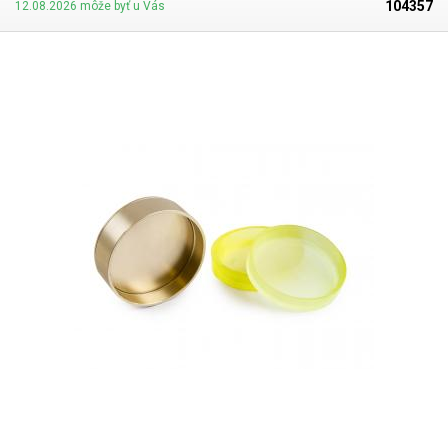
104357
12.08.2026 môže byť u Vás
adaptérov a gumových / silikónových vložiek rozdelených podľa typu
adaptéra a veľkosti.
.tg {border-collapse:collapse;border-spacing:0;} .tg
td{border-color:black;border-style:solid;border-width:1px;font-
family:Arial, sans-serif;font-size:14px; overflow:hidden;padding:10px
5px;word-break:normal;} .tg th{border-color:black;border-
style:solid;border-width:1px;font-family:Arial, sans-serif;font-size:14px;
font-weight:normal;overflow:hidden;padding:10px 5px;word-
break:normal;} .tg .tg-4t8i{border-color:inherit;color:#fe0000;font-
weight:bold;text-align:center;vertical-align:top} .tg .tg-c3ow{border-
color:inherit;text-align:center;vertical-align:top} .tg .tg-2fux{border-
color:inherit;color:#343434;text-align:center;vertical-align:top} .tg .tg-
7btt{border-color:inherit;font-weight:bold;text-align:center;vertical-
align:top} Adaptéry Adaptér TYP1 5-20 + 20-30mm Adaptér TYP2 30-40 +
40-50mm Adaptér TYP3 50-70mm Adaptér TYP4 70-80 + 80-90mm
Adaptér TYP5 90-110mm Náhradné vložky do adaptéru 5-20mm / 20-
30mm 30-40mm / 40-50mm 50-70mm 70-80 / 80-90mm 90-110mm