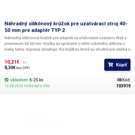
Náhradný silikónový krúžok pre uzatvárací stroj 40-
50 mm pre adaptér TYP 2
Náhradný silikónový krúžok pre
adaptér na uťahovanie uzáverov fliaš s
priemerom 30-50 mm
. Krúžky sú vyrobené z veľmi odolného silikónu v
bielej farbe. Súprava obsahuje 1ks krúžkov, ktoré sú vhodné pre viečka s
veľkosťou 40-50 mm.
10,21€ 
/ ks
Kúpiť
8,30€ 
bez DPH
skladom
6-25 ks
Kód:
103919
12.08.2026 môže byť u Vás