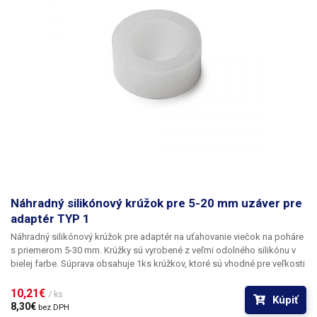
weight:bold;text-align:center;vertical-align:top} Adaptéry Adaptér TYP1
5-20 + 20-30 mm Adaptér TYP2 30-40 + 40-50 mm Adaptér TYP3 50-
70mm Adaptér TYP4 70-80 + 80-90 mm Adaptér TYP5 90-110 mm
Náhradné vložky adaptérov 5-20mm / 20-30mm 30-40mm / 40-50mm 50-
70mm 70-80 mm / 80-90 mm 90-110 mm
Náhradný silikónový krúžok pre 5-20 mm uzáver pre
adaptér TYP 1
Náhradný silikónový krúžok pre
adaptér na uťahovanie viečok na poháre
s priemerom 5-30 mm.
Krúžky sú vyrobené z veľmi odolného silikónu v
bielej farbe. Súprava obsahuje 1ks krúžkov, ktoré sú vhodné pre veľkosti
viečok 5-20mm.
10,21€ 
/ ks
Kúpiť
8,30€ 
bez DPH