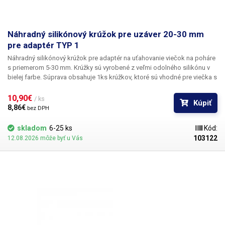
Náhradný silikónový krúžok pre uzáver 20-30 mm
pre adaptér TYP 1
Náhradný silikónový krúžok pre
adaptér na uťahovanie viečok na poháre
s priemerom 5-30 mm
. Krúžky sú vyrobené z veľmi odolného silikónu v
bielej farbe. Súprava obsahuje 1ks krúžkov, ktoré sú vhodné pre viečka s
veľkosťou 20-30mm.
10,90€ 
/ ks
Kúpiť
8,86€ 
bez DPH
skladom
6-25 ks
Kód:
103122
12.08.2026 môže byť u Vás