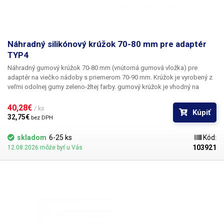
Náhradný silikónový krúžok 70-80 mm pre adaptér
TYP4
Náhradný gumový krúžok 70-80 mm
(vnútorná gumová vložka) pre
adaptér na viečko nádoby s priemerom 70-90 mm. Krúžok je vyrobený z
veľmi odolnej gumy zeleno-žltej farby. gumový krúžok je vhodný na
utiahnutie konzervárenských fliaš s kovovými alebo plastovými
skrutkovacími viečkami, napr. typu: Omnia, Twist, Kilner s priemerom 70-
40,28€ 
/ ks
Kúpiť
80 mm.
32,75€ 
bez DPH
skladom
6-25 ks
Kód:
103921
12.08.2026 môže byť u Vás