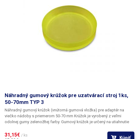
Náhradný gumový krúžok pre uzatvárací stroj 1ks,
50-70mm TYP 3
Náhradný gumový krúžok (vnútorná gumová vložka) pre adaptér na
viečko nádoby s priemerom 50-70 mm Krúžok je vyrobený z veľmi
odolnej gumy zelenožltej farby. Gumový krúžok je určený na utiahnutie
konzervačných fliaš typu: OMNIA 0,3 l.
31,15€ 
/ ks
Kúpiť