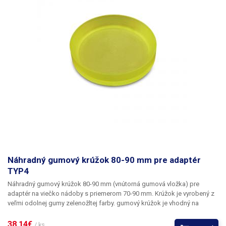
Náhradný gumový krúžok 80-90 mm pre adaptér
TYP4
Náhradný gumový krúžok 80-90 mm
(vnútorná gumová vložka) pre
adaptér na viečko nádoby s priemerom 70-90 mm. Krúžok je vyrobený z
veľmi odolnej gumy zelenožltej farby. gumový krúžok je vhodný na
utiahnutie konzervárenských fliaš s kovovými alebo plastovými
skrutkovacími uzávermi, napr. typ.
38,14€ 
/ ks