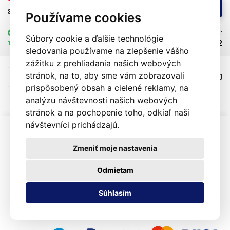
10,21€ 
/ ks
Kúpiť
8,30€ 
bez DPH
Používame cookies
skladom
nad 100 ks
Kód:
Súbory cookie a ďalšie technológie
103952
12.08.2026 môže byť u Vás
sledovania používame na zlepšenie vášho
zážitku z prehliadania našich webových
stránok, na to, aby sme vám zobrazovali
Previous
Next
1
Celkový počet výrobkov:
20
prispôsobený obsah a cielené reklamy, na
analýzu návštevnosti našich webových
stránok a na pochopenie toho, odkiaľ naši
návštevníci prichádzajú.
Zmeniť moje nastavenia
Otváracia doba:
8:00 - 16:00
Odmietam
Súhlasím
Zobraziť na mape