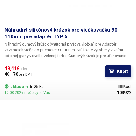
Náhradný silikónový krúžok pre viečkovačku 90-
110mm pre adaptér TYP 5
Náhradný gumový krúžok (vnútorná pryžová vložka) pre Adaptér
zaváracích viečok o priemere
90-110mm.
Krúžok je vyrobený z veľmi
odolnej gumy v svetlo zelenej farbe.
Gumový krúžok je pre uťahovanie
zaváraninových fliaš s kovovými či plastovými skrutkovacími viečkami
napr. Typ: Omnia, Twist, Kilner, apod.
49,41€ 
/ ks
Kúpiť
40,17€ 
bez DPH
skladom
6-25 ks
Kód:
103922
12.08.2026 môže byť u Vás