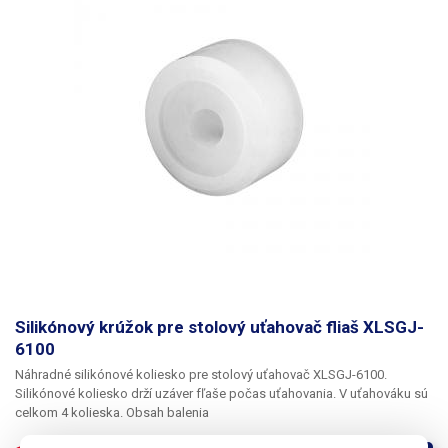
Silikónový krúžok pre stolový uťahovač fliaš XLSGJ-
6100
Náhradné silikónové koliesko pre stolový uťahovač XLSGJ-6100.
Silikónové koliesko drží uzáver fľaše počas uťahovania. V uťahováku sú
celkom 4 kolieska.
Obsah balenia