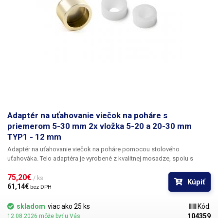
Adaptér na uťahovanie viečok na poháre s
priemerom 5-30 mm 2x vložka 5-20 a 20-30 mm
TYP1 - 12 mm
Adaptér na uťahovanie viečok na poháre pomocou stolového
uťahováka.
Telo adaptéra je vyrobené z kvalitnej mosadze, spolu s
adaptérom sú v balení dve gumové vložky 5-20 mm a 20-30 mm, vložky
75,20€ 
možno do adaptéra voľne vkladať a striedať podľa aktuálnej veľkosti
/ ks
Kúpiť
viečok. Model s 12 mm otvorom sa nedodáva s bitom, pretože nie je
61,14€ 
bez DPH
určený pre ručné uťahovačky, ale výlučne pre automatickú uzávierku
103707, ktorá má 12 mm stopku. Adaptér sa dodáva s dvoma gumovými
skladom
viac ako 25 ks
Kód:
vložkami.
104359
12.08.2026 môže byť u Vás