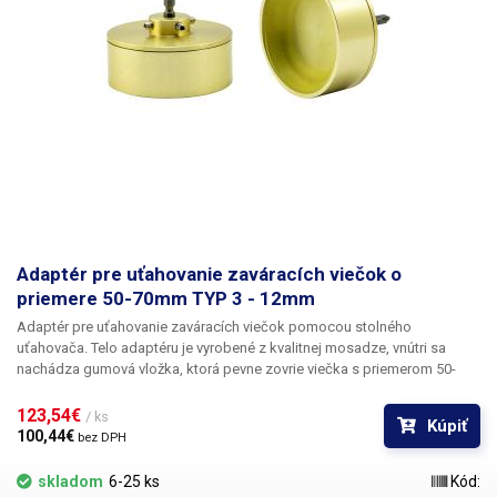
Adaptér pre uťahovanie zaváracích viečok o
priemere 50-70mm TYP 3 - 12mm
Adaptér pre uťahovanie zaváracích viečok pomocou stolného
uťahovača.
Telo adaptéru je vyrobené z kvalitnej mosadze, vnútri sa
nachádza gumová vložka, ktorá pevne zovrie viečka s priemerom 50-
70mm, hodí sa predovšetkým na uťahovanie viečok u zaváraninových
fliaš symbol: OMNIA 0.3 l. Adaptér je dodávaný vrátane gumovej vložky.
123,54€ 
/ ks
Kúpiť
Model s 12 mm otvorom sa nedodáva s bitom, pretože nie je určený pre
100,44€ 
bez DPH
ručné uťahovačky, ale výlučne pre automatickú uzávierku 103707, ktorá
má 12 mm stopku. Náhradnú gumovú vložku 50-70 do adaptéra môžete
skladom
6-25 ks
Kód:
zakúpiť
TU.
Nižšie v tabuľke nájdete odkazy na jednotlivé typy