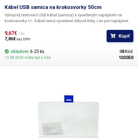
Kábel USB samica na krokosvorky 50cm
Vývojový testovací USB kábel (samica)
s vyvedeným napájaním na
krokosvorky +/-. Kábel nemá vyvedené dátové linky. Len pre napájanie.
9,67€ 
/ ks
Kúpiť
7,86€ 
bez DPH
skladom
6-25 ks
Kód:
103050
12.08.2026 môže byť u Vás