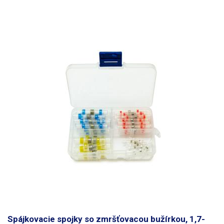
(bezolovnatá spájka), ktorá spĺňa požiadavky RoHS. konektory sú rýchle
a jednoduché, sú skvelé, ak potrebujete rýchlo opraviť spoj na vodiči v
aute alebo na motocykli, všade tam, kde z časových alebo technických
dôvodov nemôžete použiť klasické spájkovanie. Dodávajú sa v
praktickej uzatvárateľnej škatuľke.
Spájkovacie spojky so zmršťovacou bužírkou, 1,7-