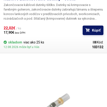
Zakončovacie káblové dutinky 600ks
. Dutinky sú krimpovacie s
farebným golierom, zakončovacie dutinky zabraňujú lámaniu a štiepeniu
koncov lankových vodičov v predlžovacích prívodoch, svorkovniciach,
rozvádzačoch a pod. Stláčaný (krimpovanie) dutiniek sa vykonáva
krimpovacím kliešťami. Prípadne sa tu dá kovová časť dutiny zatlačiť aj
kombinačkami.
22,02€ 
Sada obsahuje:
farba dĺžka dutinky s izoláciou dĺžka
/ ks
Kúpiť
dutinky bez izolácie vnútorný priemer prierez počet ks zelená 20mm
17,90€ 
bez DPH
12mm 3,5mm 10mm2 50 žlltá 20mm 12mm 2,6mm 4mm2 50 šedá
19,5mm 12mm 2,1mm 2,5mm2 100 čierna 17,5mm 10mm 1,6mm 1,5mm2
skladom
viac ako 25 ks
Kód:
100 biela 15mm 8mm 1,25 0,75mm2 100 modrá 14,5mm 8mm 0,9mm
103132
12.08.2026 môže byť u Vás
0,5mm2 100 červená 14mm 8mm 0,7mm 0,34mm2 100 Balené v
praktickom uzatvárateľnom boxe.