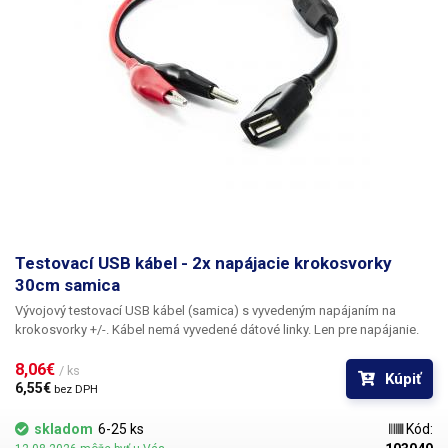
Testovací USB kábel - 2x napájacie krokosvorky
30cm samica
Vývojový testovací USB kábel (samica)
s vyvedeným napájaním na
krokosvorky +/-. Kábel nemá vyvedené dátové linky. Len pre napájanie.
8,06€ 
/ ks
Kúpiť
6,55€ 
bez DPH
skladom
6-25 ks
Kód: