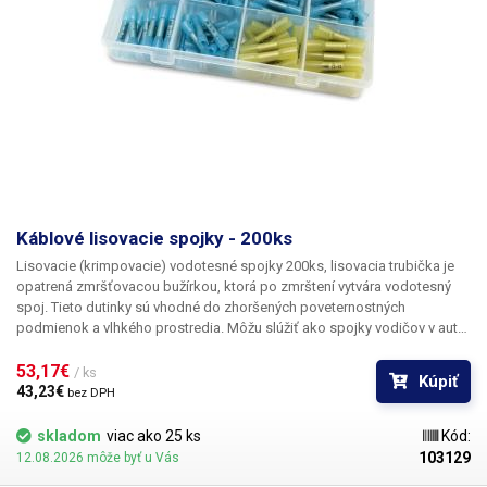
Káblové lisovacie spojky - 200ks
Lisovacie (krimpovacie) vodotesné spojky 200ks,
lisovacia trubička je
opatrená zmršťovacou bužírkou, ktorá po zmrštení vytvára vodotesný
spoj. Tieto dutinky sú vhodné do zhoršených poveternostných
podmienok a vlhkého prostredia. Môžu slúžiť ako spojky vodičov v aute,
klimatizačnej jednotke, vonkajšej elektroinštalácii pod.
Sada obsahuje:
farba dĺžka dutinky s izoláciou dĺžka dutinky bez izolácie priemer prierez
53,17€ 
/ ks
Kúpiť
počet ks žltá 42mm 15mm 3,25mm 4-6mm2 20 modrá 38mm 15mm
43,23€ 
bez DPH
2,2mm 1.5-2.5mm2 90 červená 37mm 15mm 1,7mm 0.75-0.34mm2 90
Balené v praktickom uzatvárateľnom boxe.
skladom
viac ako 25 ks
Kód:
103129
12.08.2026 môže byť u Vás