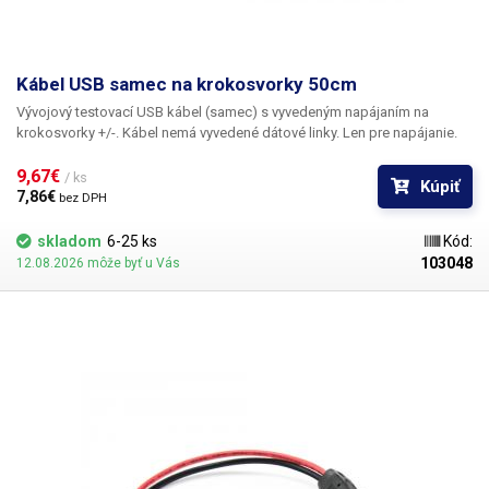
Kábel USB samec na krokosvorky 50cm
Vývojový testovací USB kábel (samec)
s vyvedeným napájaním na
krokosvorky +/-. Kábel nemá vyvedené dátové linky. Len pre napájanie.
9,67€ 
/ ks
Kúpiť
7,86€ 
bez DPH
skladom
6-25 ks
Kód:
103048
12.08.2026 môže byť u Vás