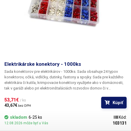
Elektrikárske konektory - 1000ks
Sada konektorov pre elektrikárov - 1000ks.
Sada obsahuje 24 typov
konektorov, očká, vidličky, dutinky, fastony a spojky. Sada pre každého
elektrikára či kutila, krimpovacie konektory využijete ako v domácnosti,
tak v garáži alebo pri elektroinštaláciách rozvodov domov či v
rozvádzačoch. Slúži predovšetkým ako zakončenie lankového vodiča
pod skrutku či do svorkovnice. Konektory sú krimpovacie (zatláčacie) a
53,71€ 
/ ks
Kúpiť
sú určené pre lankové medené vodiča. Stláčaný (krimpovanie) dutiniek
43,67€ 
bez DPH
sa vykonáva krimpovacím kliešťami. Prípadne sa tu dá kovová časť
dutiny zatlačiť aj kombinačkami.
Sada obsahuje:
názov veľkosť strutky
skladom
6-25 ks
Kód:
prierez vodiča počet ks Vidlička s izoláciou M3 0,5-1,5mm2 30
103131
12.08.2026 môže byť u Vás
Vidlička s izoláciou M4 0,5-1,5mm2 30 Vidlička s izoláciou M5 0,5-