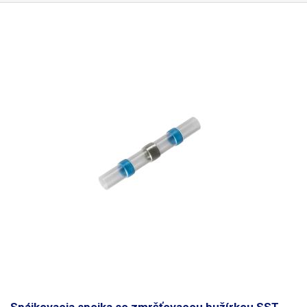
so spájkou, ktorá pevne spojí vodiče uprostred bužírky. Vnútri spojky sa
nachádza SnBi spájka (bezolovnatá spájka) spĺňa RoHS. Spojky sú
rýchle a jednoduché, skvele sa hodia v prípade, že potrebujete rýchlo
opraviť spoj na vodiči v aute či u motorky, všade tam kde nejde z
časových alebo technický dôvodov použiť klasické spájkovanie. .tg
{border-collapse:collapse;border-spacing:0;} .tg td{font-family:Arial,
sans-serif;font-size:14px;padding:10px 5px;border-style:solid;border-
width:1px;overflow:hidden;word-break:normal;border-color:black;} .tg
th{font-family:Arial, sans-serif;font-size:14px;font-
weight:normal;padding:10px 5px;border-style:solid;border-
width:1px;overflow:hidden;word-break:normal;border-color:black;} .tg
.tg-0pky{border-color:inherit;text-align:left;vertical-align:top} .tg .tg-
0lax{text-align:left;vertical-align:top} názov spojky farba prierez vnútorný
priemer dĺžka skrytie dielektrikum roztápanie spájky zmrštenie bužírky
pomer zmrštenia prac. teplota SST-S11 biela 0,25-0,34mm2 1,7mm
26mm IP67 1kV 138-160℃ 80℃ 2:1 -55℃ ~ 105℃ SST-S21 červená 0,5-
1,5mm2 2,7mm 40mm IP67 1kV 138-160℃ 80℃ 2:1 -55℃ ~ 105℃ SST-
S31 modrá 1,5-2,5mm2 4,5mm 40mm IP67 1kV 138-160℃ 80℃ 2:1 -55℃
~ 105℃ SST-S41 žltá 4-6mm2 6mm 40mm IP67 1kV 138-160℃ 80℃ 2:1
-55℃ ~ 105℃