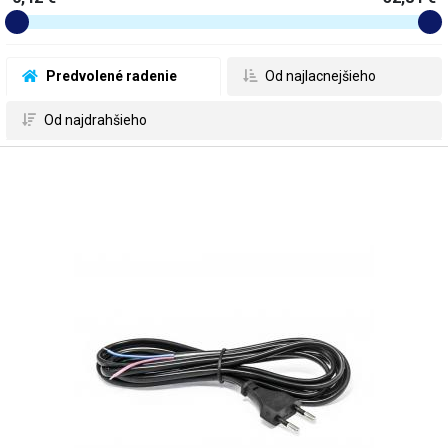
 Predvolené radenie
 Od najlacnejšieho
 Od najdrahšieho