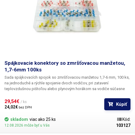
Spájkovacie konektory so zmršťovacou manžetou,
1,7-6mm 100ks
Sada spájkovacích spojok so zmršťovacou manžetou 1,7-6 mm, 100 ks
,
na jednoduché a rýchle spojenie dvoch vodičov, pri zatavení
teplovzdušnou pištoľou alebo plynovým horákom sa vodiče súčasne
spájkujú cínovým krúžkom vo vnútri spojky, spojka obsahuje lepidlo,
ktoré zabezpečuje vodotesnosť. Vďaka priehľadnej odizolovacej spojke
29,54€ 
/ ks
Kúpiť
je možné po utesnení skontrolovať kvalitu spoja. Po utesnení spojky sú
24,02€ 
bez DPH
vodiče pevne pospájané, izolované a utesnené proti vode. Odizolované
konce vodičov sa zasunú do konektora tak, aby sa v strede konektora
skladom
viac ako 25 ks
Kód:
prekrývali. Puzdro zahrejte teplovzdušnou pištoľou alebo zapaľovačom
103127
12.08.2026 môže byť u Vás
s dýzou, po zmrštení puzdra sa spájkovací krúžok roztaví a pevne spojí
vodiče v strede puzdra. Vo vnútri konektora sa nachádza spájka SnBi