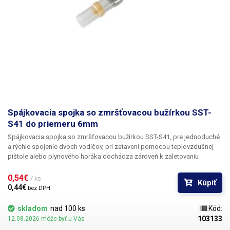
Spájkovacia spojka so zmršťovacou bužírkou SST-
S41 do priemeru 6mm
Spájkovacia spojka so zmršťovacou bužírkou SST-S41,
pre jednoduché
a rýchle spojenie dvoch vodičov, pri zatavení pomocou teplovzdušnej
pištole alebo plynového horáka dochádza zároveň k zaletovaniu
vodičov pomocou krúžku cínu vnútri spojky, spojka obsahuje lepidlo,
ktorými sa zabezpečí vodotesnosť. Vďaka priehľadnej bužírke možno
0,54€ 
/ ks
Kúpiť
po zatavení skontrolovať kvalitu spoja.
Po zatavení bužírky sú vodiče
0,44€ 
bez DPH
pevne spájkované, izolované a sú utesnené proti vode.
Odizolované
konce vodičov zastrčíte do spojky tak, aby sa prekrývali uprostred
skladom
nad 100 ks
Kód:
spojky. Bužírku zahrievajte pomocou teplovzdušnej pištole alebo
103133
12.08.2026 môže byť u Vás
zapaľovača so tryskou, po zmrštení bužírky dôjde k roztaveniu krúžku