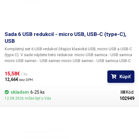
Sada 6 USB redukcií - micro USB, USB-C (type-C),
USB
Kompletný set 6 USB redukcií čítajúci klasické USB, micro USB a USB-C
(type C).
V sade nájdete tieto redukcie: micro USB samica - USB samica
micro USB samec - USB samec micro USB samec - USB samica USB-C
samec - USB samica USB-C samica - USB samec USB-C samec - micro
USB samica Vzájomným spojením dvoch redukcií potom možno docieliť
15,58€ 
/ ks
Kúpiť
akékoľvek možné kombinácie medzi týmito konektormi.
12,66€ 
bez DPH
skladom
6-25 ks
Kód:
102949
12.08.2026 môže byť u Vás