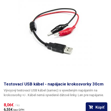
Testovací USB kábel - napájacie krokosvorky 30cm
Vývojový testovací USB kábel
(samec) s vyvedeným napájaním na
krokosvorky +/-. Kábel nemá vyvedené dátové linky. Len pre napájanie.
8,06€ 
/ ks
Kúpiť
6,55€ 
bez DPH