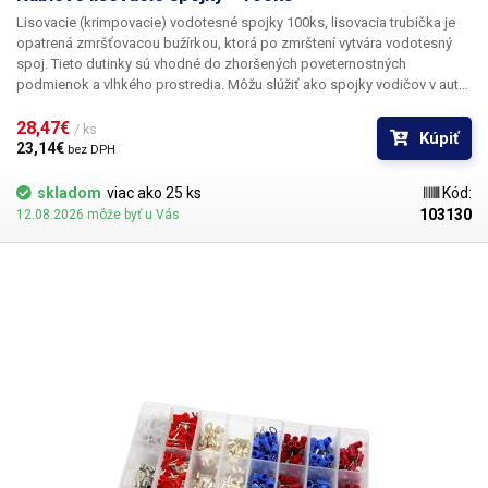
Lisovacie (krimpovacie) vodotesné spojky 100ks,
lisovacia trubička je
opatrená zmršťovacou bužírkou, ktorá po zmrštení vytvára vodotesný
spoj. Tieto dutinky sú vhodné do zhoršených poveternostných
podmienok a vlhkého prostredia. Môžu slúžiť ako spojky vodičov v aute,
klimatizačnej jednotke, vonkajšej elektroinštalácii pod.
Sada obsahuje:
farba dlžka dutinky s izoláciou dĺžka dutinky bez izolácie priemer prierez
28,47€ 
/ ks
Kúpiť
počet ks žltá 42mm 15mm 3,25mm 4-6mm2 20 modrá 38mm 15mm
23,14€ 
bez DPH
2,2mm 1.5-2.5mm2 40 červená 37mm 15mm 1,7mm 0.75-0.34mm2 40
Balené v praktickom uzatvárateľnom boxe.
skladom
viac ako 25 ks
Kód:
103130
12.08.2026 môže byť u Vás