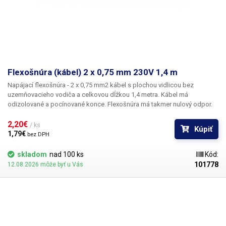
Flexošnúra (kábel) 2 x 0,75 mm 230V 1,4 m
Napájací flexošnúra - 2 x 0,75 mm2 kábel
s plochou vidlicou bez
uzemňovacieho vodiča a celkovou dĺžkou 1
,4 metra
. Kábel má
odizolované a pocínované konce. Flexošnúra má takmer nulový odpor.
2,20€ 
/ ks
Kúpiť
1,79€ 
bez DPH
skladom
nad 100 ks
Kód:
101778
12.08.2026 môže byť u Vás