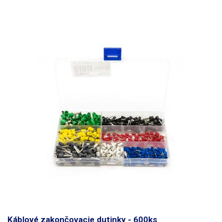
1,5mm2 30 Vidlička s izoláciou M3 1,5-2.5mm2 30 Vidlička s izoláciou
M4 1,5-2.5mm2 30 Vidlička s izoláciou M5 1,5-2.5mm2 30 Očko s
izoláciou M3 0,5-1,5mm2 30 Očko s izoláciou M4 0,5-1,5mm2 30 Očko s
izoláciou M5 0,5-1,5mm2 30 Očko s izoláciou M3 1,5-2.5mm2 30 Očko s
izoláciou M4 1,5-2.5mm2 30 Očko s izoláciou M5 1,5-2.5mm2 30 Vidlička
bez izolácie M3 1,5mm2 30 Vidlička bez izolácie M3 2,5mm2 30 Vidlička
bez izolácie M4 4mm2 20 Očko bez izolácie M3 1,5mm2 30 Očko bez
izolácie M3 2,5mm2 30 Očko bez izolácie M3 4mm2 20 Zakončovacia
dutinka 0,34mm2 200 Zakončovacia dutinka 0,75mm2 100
Zakončovacia dutinka 1,5mm2 100 Faston bez izolácie- 6,3mm samec
1mm2 30 Faston bez izolácie- 6,3mm samica 1mm2 30 Káblová spojka
2x1,5mm2 30 Balené v praktickom uzatvárateľnom boxe.
Káblové zakončovacie dutinky - 600ks