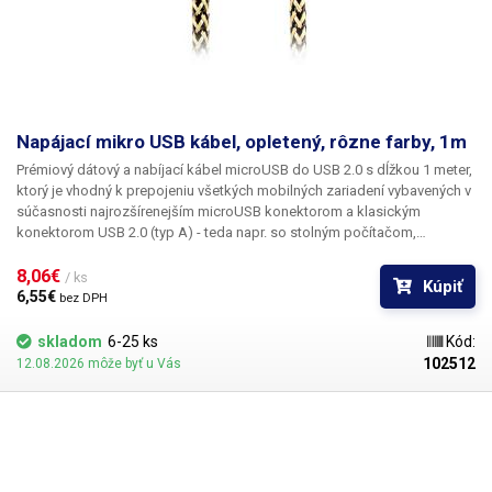
Napájací mikro USB kábel, opletený, rôzne farby, 1m
Prémiový dátový a nabíjací kábel microUSB do USB 2.0 s dĺžkou 1 meter,
ktorý je vhodný k prepojeniu všetkých mobilných zariadení vybavených v
súčasnosti najrozšírenejším microUSB konektorom a klasickým
konektorom USB 2.0 (typ A) - teda napr. so stolným počítačom,
notebookom či klasickou cestovnou USB nabíjačkou. Kábel má
prémiové spracovanie
8,06€ 
, konektory sú na rozdiel od klasických USB
/ ks
Kúpiť
káblov potiahnuté silným alumíniovým plášťom, ktorý káblu dodáva na
6,55€ 
bez DPH
exkluzivite. Samotný kábel je navyše okrem klasickej gumové izolácie
tiež opletený nylonovým vláknom. Kábel svoje uplatnenie nájde nielen pri
skladom
6-25 ks
Kód:
nabíjaní ale aj pre rýchly prenos dát. USB káble dodávame v rôznych
102512
12.08.2026 môže byť u Vás
farbách, podľa aktuálnej skladovej dostupnosti.