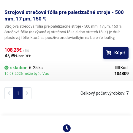
Strojová strečová fólia pre paletizačné stroje - 500
mm, 17 µm, 150 %
Strojová strečová fólia pre paletizačné stroje - 500 mm, 17 µm, 150 %
Strečová fólia (nazývaná aj strečová fólia alebo stretch fólia) je druh
plastovej fólie, ktorá sa používa predovšetkým na balenie, balíky,
výrobky a palety. Má široké využitie v logistike, skladovaní a doprave,
pretože umožňuje účinne a bezpečne stabilizovať náklad a chrániť ho
108,23€ 
/ ks
Kúpiť
pred poškodením, prachom a vlhkosťou. Fólia sa používa najmä v
87,99€ 
bez DPH
baliacich strojoch na balenie paliet a väčších balíkov. Fólia so šírkou 500
mm a dĺžkou 1800 m je navinutá na papierovej rúrke s vnútorným
skladom
6-25 ks
Kód:
priemerom 76 mm a má až 150 % rozťažnosť, čo znamená, že meter
fólie
104809
10.08.2026 môže byť u Vás
možno natiahnuť na dĺžku až 2,5 m.
Strečová fólia je vyrobená z
polyetylénu (PE), konkrétne z lineárneho polyetylénu s nízkou hustotou
(LLDPE). Tento materiál je veľmi pružný, má vysokú elasticitu a pevnosť v
Previous
Next
1
Celkový počet výrobkov:
7
ťahu. Fólia nie je určená na balenie potravín. Rozmerová tolerancia +/- 10
%
Balenie:
500 mm fólia, 1800 m rolka