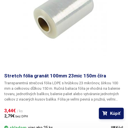
Stretch fólia granát 100mm 23mic 150m číra
Transparentná strečová fólia LDPE s hrúbkou 23 mikrónov, šírkou 100
mm a celkovou dĺžkou 150 m.
Ručná baliaca fólia je vhodná na balenie
tovaru, jednotlivých balíkov, balenie paliet alebo vytváranie jednotných
celkov z viacerých kusov balíka. Fólia je veľmi pevná a pružná, veľmi
ťažko sa trhá, ale na pohodlné otváranie balíkov stačí fóliu prestrihnúť
nožom alebo nožnicami. Fólia je tiež výborná na balenie rôznych dielov,
3,44€ 
/ ks
Kúpiť
materiálov a tovaru počas skladovania a prepravy, zabalením výrobku do
2,79€ 
bez DPH
fólie zabránite jeho poškriabaniu. Napríklad kovové, hliníkové diely, sklo,
drevo, plasty atď.
skladom
viac ako 25 ks
Kód: