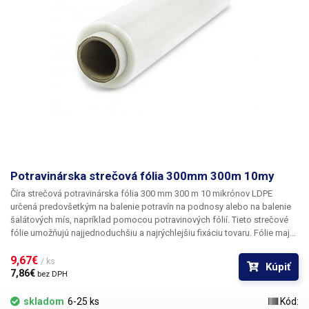
pásky: 60mm Návin: 66m Rolka: plastová, zaoblené hrany, Vnútorný
priemer: 25mm Vonkajší priemer: 63.5mm (+/- 0.5mm) Nosnosť 1 vrstvy:
4kg Hmotnosť: 225g (vrátane dutinky) Farba: priehľadná, pri viacerých
vrstvách zelenomodrá bez certifikátu
Potravinárska strečová fólia 300mm 300m 10my
Číra strečová potravinárska fólia 300 mm 300 m 10 mikrónov LDPE
určená predovšetkým
na balenie potravín
na podnosy alebo na balenie
šalátových mís, napríklad pomocou potravinových fólií. Tieto strečové
fólie umožňujú najjednoduchšiu a najrýchlejšiu fixáciu tovaru. Fólie majú
pomerne vysokú mechanickú odolnosť, vďaka svojej dokonalej
priehľadnosti zachovávajú vzhľad balených potravín a chránia ich pred
9,67€ 
/ ks
Kúpiť
vysychaním a rýchlou oxidáciou. Tieto potravinárske fólie nie je potrebné
7,86€ 
bez DPH
zvárať, jednotlivé vrstvy k sebe priliehajú a zostávajú na svojom mieste.
Fólie sa vyrábajú v Českej republike a
majú potravinársky certifikát
(na
skladom
6-25 ks
Kód: