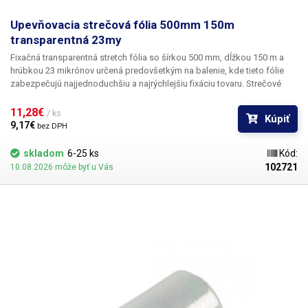
Upevňovacia strečová fólia 500mm 150m
transparentná 23my
Fixačná transparentná stretch fólia so šírkou 500 mm, dĺžkou 150 m a
hrúbkou 23 mikrónov
určená predovšetkým na balenie, kde tieto fólie
zabezpečujú najjednoduchšiu a najrýchlejšiu fixáciu tovaru. Strečové
fólie sa vyznačujú dokonalou pevnosťou a pružnosťou a sú najčastejšie
používaným materiálom na balenie tovaru, jednotlivých krabíc alebo
11,28€ 
/ ks
Kúpiť
paletizáciu. Fólia je mechanicky odolná, zabraňuje poškriabaniu
9,17€ 
bez DPH
výrobkov - napríklad lesklých kovových povrchov, skla. Vhodná aj na
upevnenie škatúľ k sebe alebo na balenie jednotlivých tovarov.
skladom
6-25 ks
Kód:
Najideálnejší prostriedok na balenie paliet (spolu s páskami). Vo
102721
10.08.2026 môže byť u Vás
viacerých vrstvách fólia poskytuje dôležitú ochranu pred mechanickým
poškodením. Stretch fóliu nie je potrebné zvárať ani lepiť, jednotlivé
vrstvy k sebe priľnú a zostanú na svojom mieste.