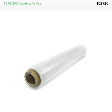
Najideálnejší prostriedok na balenie paliet (spolu s páskami). Vo
102720
10.08.2026 môže byť u Vás
viacerých vrstvách fólia poskytuje dôležitú ochranu pred mechanickým
poškodením. Stretch fóliu nie je potrebné zvárať ani lepiť, jednotlivé
vrstvy k sebe priľnú a zostanú na svojom mieste. Čierna fólia sa
najčastejšie používa na balenie komerčných zásielok z eshopov, kde nie
je vhodné, aby bol obsah viditeľný cez fóliu.