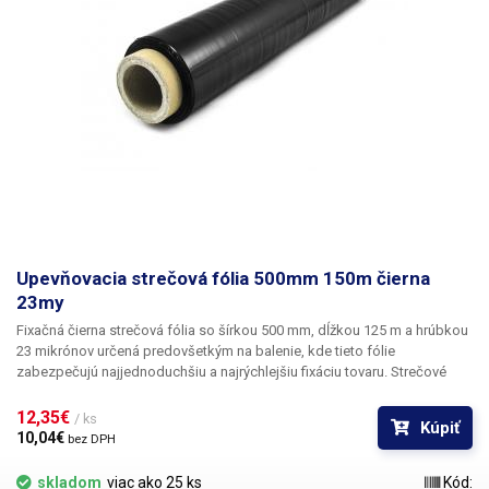
Upevňovacia strečová fólia 500mm 150m čierna
23my
Fixačná čierna strečová fólia so šírkou 500 mm, dĺžkou 125 m a hrúbkou
23 mikrónov
určená predovšetkým na balenie, kde tieto fólie
zabezpečujú najjednoduchšiu a najrýchlejšiu fixáciu tovaru. Strečové
fólie sa vyznačujú dokonalou pevnosťou a pružnosťou a sú najčastejšie
používaným materiálom na balenie tovaru, jednotlivých krabíc alebo
12,35€ 
/ ks
Kúpiť
paletizáciu. Fólia je mechanicky odolná, zabraňuje poškriabaniu
10,04€ 
bez DPH
výrobkov - napríklad lesklých kovových povrchov, skla. Vhodná aj na
upevnenie škatúľ k sebe alebo na balenie jednotlivých tovarov.
skladom
viac ako 25 ks
Kód: