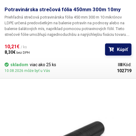
Potravinárska strečová fólia 450mm 300m 10my
Priehľadná strečová potravinárska fólia 450 mm 300 m 10 mikrónov
LDPE
určená predovšetkým
na balenie potravín
na podnosy alebo na
balenie šalátových mís, napríklad pomocou potravinových fólií. Tieto
strečové fólie umožňujú najjednoduchšiu a najrýchlejšiu fixáciu tovaru.
Fólie majú pomerne vysokú mechanickú odolnosť, vďaka svojej
dokonalej priehľadnosti zachovávajú vzhľad balených potravín a chránia
10,21€ 
/ ks
Kúpiť
ich pred vysychaním a rýchlou oxidáciou. Tieto potravinárske fólie nie je
8,30€ 
bez DPH
potrebné zvárať, jednotlivé vrstvy k sebe priliehajú a zostávajú na
svojom mieste. Fólie sa vyrábajú v Českej republike a
majú potravinársky
skladom
viac ako 25 ks
Kód:
certifikát
(na požiadanie).
102719
10.08.2026 môže byť u Vás