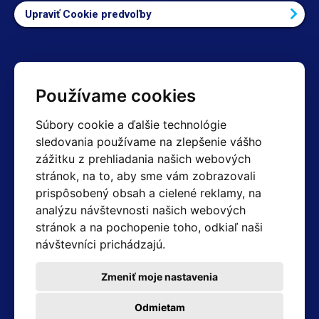
Upraviť Cookie predvoľby
Kontakty
Používame cookies
Obchodné oddelenie Reklamácie
Súbory cookie a ďalšie technológie
+420 603 357 606 +420 605 234 204
sledovania používame na zlepšenie vášho
info@hotair.cz
zážitku z prehliadania našich webových
Fakturačné a expedičné oddelenie
stránok, na to, aby sme vám zobrazovali
+420 605 259 759
(Po–Pia: 7:30 – 15:00)
prispôsobený obsah a cielené reklamy, na
analýzu návštevnosti našich webových
Technické oddelenie
stránok a na pochopenie toho, odkiaľ naši
+420 603 355 085
(Po–Pia: 8:00 – 16:00)
návštevníci prichádzajú.
servis@hotair.cz
Výdaj tovaru (Ostrava): Po-Pia: 8:00 - 16:00
Zmeniť moje nastavenia
Platba len v hotovosti
Odmietam