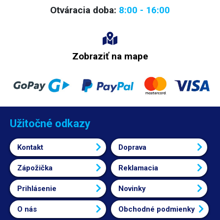
Otváracia doba:
8:00 - 16:00
Zobraziť na mape
Užitočné odkazy
Kontakt
Doprava
Zápožička
Reklamacia
Prihlásenie
Novinky
O nás
Obchodné podmienky