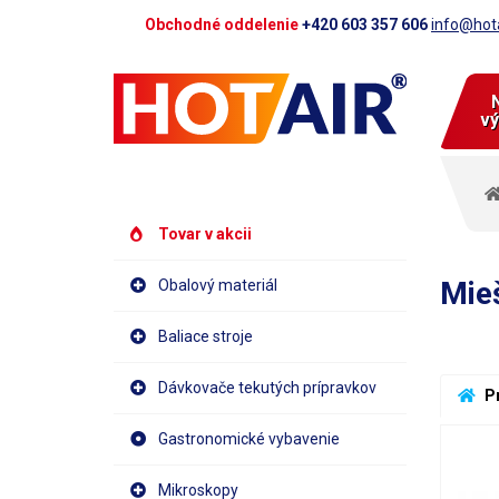
Obchodné oddelenie
+420 603 357 606
info@hota
vý
Tovar v akcii
Mie
Obalový materiál
Baliace stroje
Dávkovače tekutých prípravkov
 P
Gastronomické vybavenie
Mikroskopy