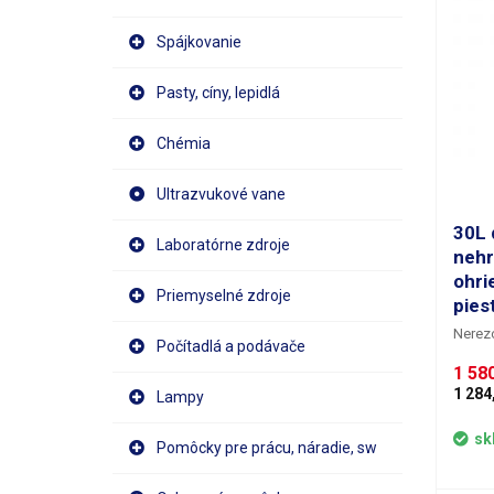
Spájkovanie
Pasty, cíny, lepidlá
Chémia
Ultrazvukové vane
30L 
Laboratórne zdroje
nehr
ohri
Priemyselné zdroje
pies
Nerez
Počítadlá a podávače
30 l s
1 580
medov,
1 284
Lampy
viskó
piestových 
zakúpi
sk
Pomôcky pre prácu, náradie, sw
50-100
Nerezo