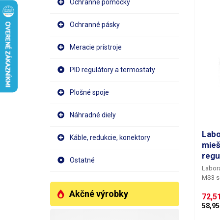
Ochranné pomôcky
vybave
použív
viskóz
Ochranné pásky
tenden
nedaj
Meracie prístroje
medy, 
teleso
systém
PID regulátory a termostaty
nehrdz
nádoby
Plošné spoje
teplot
ktorý 
Náhradné diely
teplot
prostr
Labo
dvojst
Káble, redukcie, konektory
vodou
mie
nehrd
regu
Ostatné
popále
Labor
Zásobn
MS3 s 
mieša
homog
dávkov
Akčné výrobky
72,5
tiež b
motoro
tam, k
58,95
60 ot/
ktoréh
nastaviť 