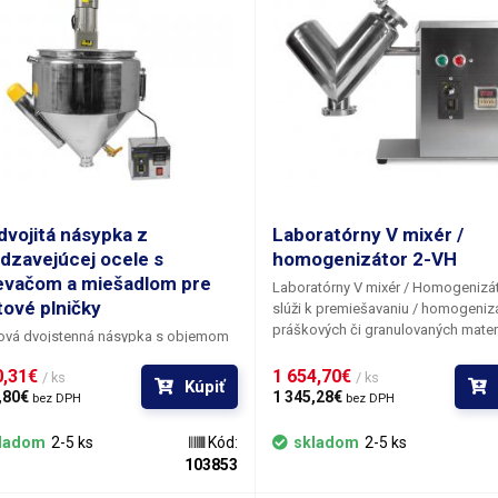
dvojitá násypka z
Laboratórny V mixér /
dzavejúcej ocele s
homogenizátor 2-VH
evačom a miešadlom pre
​Laboratórny V mixér / Homogenizá
tové plničky
slúži k premiešavaniu / homogenizá
práškových či granulovaných mater
ová dvojstenná násypka s objemom
predovšetkým v chem. priemysle a
 ohrevom a miešadlom na dávkovanie
laboratóriách alebo výskumných
,31€ 
1 654,70€ 
/ ks
/ ks
 čokolád, parafínov a iných
Kúpiť
strediskách a v potravinárstve pre 
,80€ 
1 345,28€ 
znych látok a hmôt pomocou
bez DPH
bez DPH
menšieho množstva testovacích vzo
plničiek. Násypku je možné
čaju, koreniny, dochucovacej zmesi
ť ako doplnok k piestovým plničkám
ladom
2-5 ks
Kód:
skladom
2-5 ks
instantných potravín, doplnky stravy
0 ml, 300-2500 ml, 1000-4000 ml.
103853
Pomocou homogenizátora 2-HV
je
vá násypka s objemom 30 l je