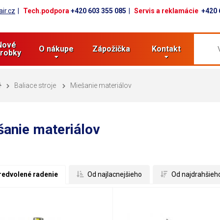
ir.cz
Tech.podpora
+420 603 355 085
Servis a reklamácie
+420 
Nové
O nákupe
Zápožička
Kontakt
robky
Baliace stroje
Miešanie materiálov
šanie materiálov
redvolené radenie
 Od najlacnejšieho
 Od najdrahšieh