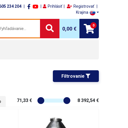
605 234 204
Prihlásiť
Registrovať
Krajina
0
0,00 €
Filtrovanie 
71,33 €
8 392,54 €
o