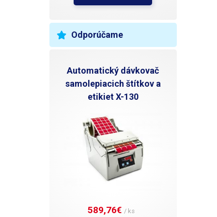
Odporúčame
Automatický dávkovač
samolepiacich štítkov a
etikiet X-130
589,76€ 
/ ks