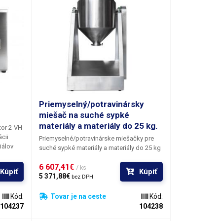
Priemyselný/potravinársky
miešač na suché sypké
materiály a materiály do 25 kg.
tor 2-VH
cii
Priemyselné/potravinárske miešačky pre
iálov
suché sypké materiály a materiály do 25 kg
Veľkokapacitné miešacie zariadenie z
6 607,41€ 
nehrdzavejúcej ocele na miešanie a
/ ks
Kúpiť
Kúpiť
miešanie
ochucovanie potravín: čajov, korenín,
5 371,88€ 
bez DPH
riek:
potravinových doplnkov, zmesí na cesto
,
alebo miešanie a homogenizáciu
Kód:
Tovar je na ceste
Kód:
.
chemických práškov a sypkých materiálov
104237
104238
 možné
na výrobu lepidiel, tmelov, farieb atď.