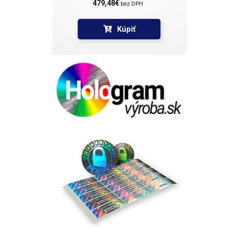
479,48€ 
bez DPH
Kúpiť