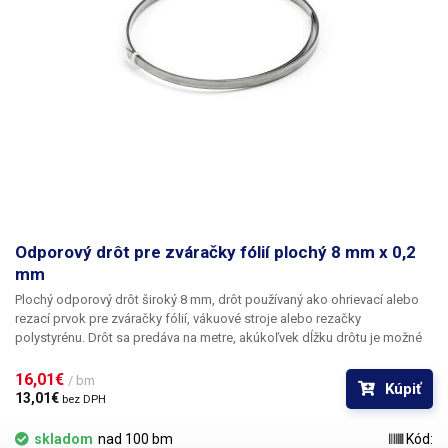
Odporový drôt pre zváračky fólií plochý 8 mm x 0,2
mm
Plochý odporový drôt široký 8 mm, drôt používaný ako ohrievací alebo
rezací prvok pre zváračky fólií, vákuové stroje alebo rezačky
polystyrénu.
Drôt sa predáva na metre, akúkoľvek dĺžku drôtu je možné
zakúpiť v kusoch v metroch alebo násobkoch metrov (1,2,3,5,10m....)
Cena je za 1 bm. Drôt sa dodáva bez slučiek a úchytov.
16,01€ 
/ bm
Kúpiť
13,01€ 
bez DPH
skladom
nad 100 bm
Kód: