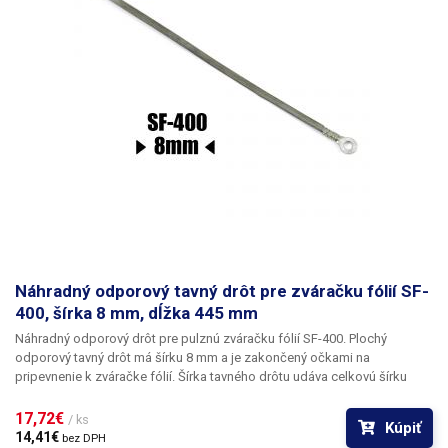
Náhradný odporový tavný drôt pre zváračku fólií SF-
400, šírka 8 mm, dĺžka 445 mm
Náhradný odporový drôt pre pulznú zváračku fólií SF-400. Plochý
odporový tavný drôt má šírku 8 mm a je zakončený očkami na
pripevnenie k zváračke fólií. Šírka tavného drôtu udáva celkovú šírku
zvaru.
17,72€ 
/ ks
Kúpiť
14,41€ 
bez DPH