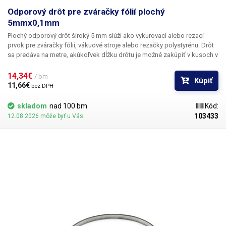
Odporový drôt pre zváračky fólií plochý
5mmx0,1mm
Plochý odporový drôt široký 5 mm slúži ako vykurovací alebo rezací
prvok pre zváračky fólií, vákuové stroje alebo rezačky polystyrénu.
Drôt
sa predáva na metre, akúkoľvek dĺžku drôtu je možné zakúpiť v kusoch v
metroch alebo ich násobkoch (1,2,3,5,10m....) Cena je za 1 bm. Drôt sa
dodáva bez slučiek a úchytov.
14,34€ 
/ bm
Kúpiť
11,66€ 
bez DPH
skladom
nad 100 bm
Kód:
103433
12.08.2026 môže byť u Vás