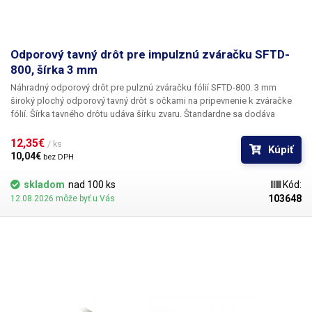
Odporový tavný drôt pre impulznú zváračku SFTD-
800, šírka 3 mm
Náhradný odporový drôt pre pulznú zváračku fólií SFTD-800.
3 mm
široký plochý odporový tavný drôt s očkami na pripevnenie k zváračke
fólií. Šírka tavného drôtu udáva šírku zvaru.
Štandardne sa dodáva
struna so šírkou 3 mm, ale môžeme dodať aj strunu pre zváračku SFTD-
800 so šírkou 0,5, 2,3,4,5 mm.
Ak máte záujem o iné šírky strún,
12,35€ 
/ ks
Kúpiť
kontaktujte naše obchodné oddelenie. V objednávke vždy uveďte dĺžku
10,04€ 
bez DPH
pôvodnej struny (od stredu oka po stred oka), dĺžka struny sa môže u
jednotlivých zváračiek SFTD-800 mierne líšiť, preto vyrábame struny na
skladom
nad 100 ks
Kód:
mieru pre tieto zváračky podľa špecifikácií zákazníka.
103648
12.08.2026 môže byť u Vás