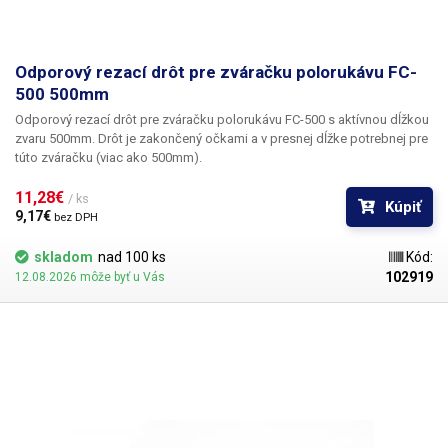
Odporový rezací drôt pre zváračku polorukávu FC-
500 500mm
Odporový rezací drôt pre zváračku polorukávu FC-500 s aktívnou dĺžkou
zvaru 500mm. Drôt je zakončený očkami a v presnej dĺžke potrebnej pre
túto zváračku (viac ako 500mm).
11,28€ 
/ ks
Kúpiť
9,17€ 
bez DPH
skladom
nad 100 ks
Kód:
102919
12.08.2026 môže byť u Vás