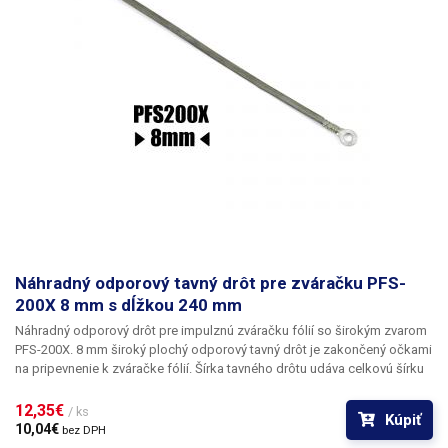
Náhradný odporový tavný drôt pre zváračku PFS-
200X 8 mm s dĺžkou 240 mm
Náhradný odporový drôt pre impulznú zváračku fólií so širokým zvarom
PFS-200X. 8 mm široký plochý odporový tavný drôt je zakončený očkami
na pripevnenie k zváračke fólií. Šírka tavného drôtu udáva celkovú šírku
zvaru.
12,35€ 
/ ks
Kúpiť
10,04€ 
bez DPH