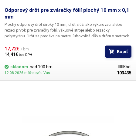
Odporový drôt pre zváračky fólií plochý 10 mm x 0,1
mm
Plochý odporový drôt široký 10 mm, drôt slúži ako vykurovací alebo
rezací prvok pre zváračky fólií, vákuové stroje alebo rezačky
polystyrénu.
Drôt sa predáva na metre, ľubovoľná dĺžka drôtu v metroch
alebo ich násobkoch (1,2,3,5,10m....) Cena je za 1 bm. Drôt sa dodáva
bez slučiek a úchytov.
17,72€ 
/ bm
Kúpiť
14,41€ 
bez DPH
skladom
nad 100 bm
Kód:
103435
12.08.2026 môže byť u Vás