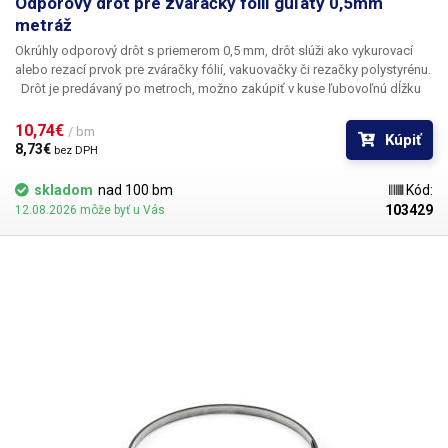
Odporový drôt pre zváračky fólií guľatý 0,5mm
metráž
Okrúhly odporový drôt s priemerom 0,5 mm, drôt slúži ako vykurovací
alebo rezací prvok pre zváračky fólií, vakuovačky či rezačky polystyrénu.
Drôt je predávaný po metroch, možno zakúpiť v kuse ľubovoľnú dĺžku
drôtu v metroch alebo jeho násobkoch (1,2,3,5,10m ....) Uvedená cena je
za 1 bm. Drôt je dodávaný bez očiek a úchytov. U tohto produktu je
10,74€ 
/ bm
Kúpiť
maximálna možná dodaná dĺžka 10bm.
8,73€ 
bez DPH
skladom
nad 100 bm
Kód:
103429
12.08.2026 môže byť u Vás