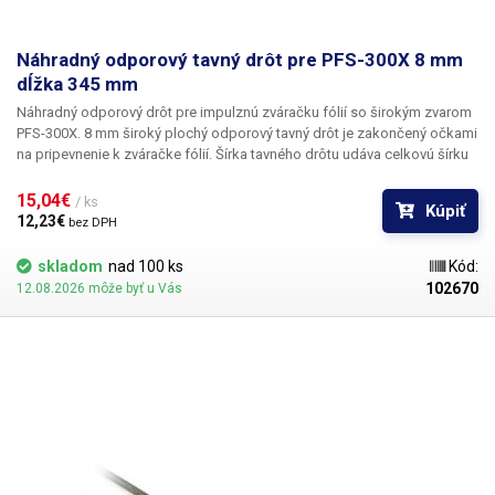
Náhradný odporový tavný drôt pre PFS-300X 8 mm
dĺžka 345 mm
Náhradný odporový drôt pre impulznú zváračku fólií so širokým zvarom
PFS-300X. 8 mm široký plochý odporový tavný drôt je zakončený očkami
na pripevnenie k zváračke fólií. Šírka tavného drôtu udáva celkovú šírku
zvaru.
15,04€ 
/ ks
Kúpiť
12,23€ 
bez DPH
skladom
nad 100 ks
Kód:
102670
12.08.2026 môže byť u Vás