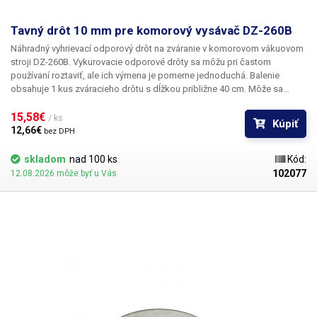
Tavný drôt 10 mm pre komorový vysávač DZ-260B
Náhradný vyhrievací odporový drôt na zváranie v komorovom vákuovom
stroji DZ-260B. Vykurovacie odporové drôty sa môžu pri častom
používaní roztaviť, ale ich výmena je pomerne jednoduchá. Balenie
obsahuje 1 kus zváracieho drôtu s dĺžkou približne 40 cm. Môže sa
skrátiť podľa potreby. Dĺžka: 400 mm Šírka: 10 mm
15,58€ 
/ ks
Kúpiť
12,66€ 
bez DPH
skladom
nad 100 ks
Kód:
102077
12.08.2026 môže byť u Vás