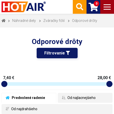
0
Náhradné diely
Zváračky fólií
Odporové drôty
Odporové drôty
Filtrovanie 
7,40 €
28,00 €
 Predvolené radenie
 Od najlacnejšieho
 Od najdrahšieho