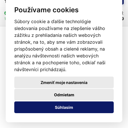
kontaktujte naše obchodné oddelenie. V objednávke vždy uveďte dĺžku
11,35€ 
bez DPH
pôvodnej struny (od stredu oka po stred oka), dĺžka struny sa môže u
Používame cookies
jednotlivých zváračiek SFTD-1000 mierne líšiť, preto vyrábame struny na
skladom
nad 100 ks
Kód:
mieru pre tieto zváračky podľa špecifikácií zákazníka.
103649
12.08.2026 môže byť u Vás
Súbory cookie a ďalšie technológie
sledovania používame na zlepšenie vášho
zážitku z prehliadania našich webových
stránok, na to, aby sme vám zobrazovali
prispôsobený obsah a cielené reklamy, na
analýzu návštevnosti našich webových
stránok a na pochopenie toho, odkiaľ naši
návštevníci prichádzajú.
Zmeniť moje nastavenia
Odmietam
Súhlasím