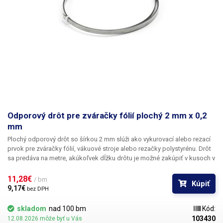
Odporový drôt pre zváračky fólií plochý 2 mm x 0,2
mm
Plochý odporový drôt so šírkou 2 mm slúži ako vykurovací alebo rezací
prvok pre zváračky fólií, vákuové stroje alebo rezačky polystyrénu.
Drôt
sa predáva na metre, akúkoľvek dĺžku drôtu je možné zakúpiť v kusoch v
metroch alebo ich násobkoch (1,2,3,5,10m....) Cena je za 1 bm. Drôt sa
dodáva bez slučiek a úchytov.
11,28€ 
/ bm
Kúpiť
9,17€ 
bez DPH
skladom
nad 100 bm
Kód:
103430
12.08.2026 môže byť u Vás