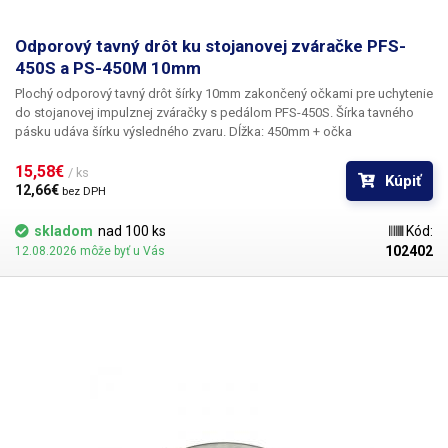
Odporový tavný drôt ku stojanovej zváračke PFS-
450S a PS-450M 10mm
Plochý odporový tavný drôt šírky 10mm
zakončený očkami pre uchytenie
do stojanovej impulznej zváračky s pedálom PFS-450S. Šírka tavného
pásku udáva šírku výsledného zvaru. Dĺžka: 450mm + očka
15,58€ 
/ ks
Kúpiť
12,66€ 
bez DPH
skladom
nad 100 ks
Kód:
102402
12.08.2026 môže byť u Vás