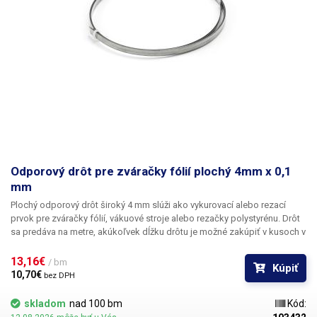
Odporový drôt pre zváračky fólií plochý 4mm x 0,1
mm
Plochý odporový drôt široký 4 mm slúži ako vykurovací alebo rezací
prvok pre zváračky fólií, vákuové stroje alebo rezačky polystyrénu.
Drôt
sa predáva na metre, akúkoľvek dĺžku drôtu je možné zakúpiť v kusoch v
metroch alebo ich násobkoch (1,2,3,5,10m....) Cena je za 1 bm. Drôt sa
dodáva bez slučiek a úchytov.
13,16€ 
/ bm
Kúpiť
10,70€ 
bez DPH
skladom
nad 100 bm
Kód: