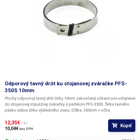
Odporový tavný drôt ku stojanovej zváračke PFS-
350S 10mm
Plochý odporový tavný drôt šírky 10mm
zakončený očkami pre uchytenie
do stojanovej impulznej zváračky s pedálom PFS-350S. Šírka tavného
pásku udáva šírku výsledného zvaru. Dĺžka: 350mm + očka
12,35€ 
/ ks
Kúpiť
10,04€ 
bez DPH