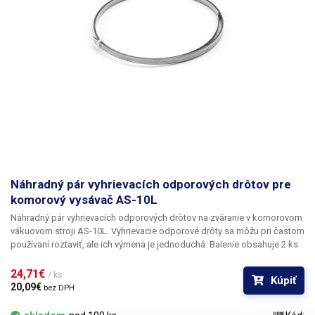
Náhradný pár vyhrievacích odporových drôtov pre
komorový vysávač AS-10L
Náhradný pár vyhrievacích odporových drôtov na zváranie v komorovom
vákuovom stroji AS-10L. Vyhrievacie odporové drôty sa môžu pri častom
používaní roztaviť, ale ich výmena je jednoduchá. Balenie obsahuje 2 ks
rovnakých strún, ktoré možno použiť na prednej aj zadnej zváracej lište.
Dĺžka: 740 mm Šírka: 5 mm
24,71€ 
/ ks
Kúpiť
20,09€ 
bez DPH