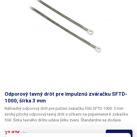
Odporový tavný drôt pre impulznú zváračku SFTD-
1000, šírka 3 mm
Náhradný odporový drôt pre pulznú zváračku fólií SFTD-1000.
3 mm
široký plochý odporový tavný drôt s očkami na pripevnenie k zváračke
fólií. Šírka tavného drôtu udáva šírku zvaru.
Štandardne sa dodáva
struna so šírkou 3 mm, ale môžeme dodať aj strunu pre zváračku SFTD-
1000 so šírkou 0,5, 2,3,4,5 mm.
Ak máte záujem o inú šírku struny,
13,97€ 
/ ks
Kúpiť