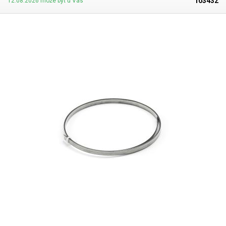
103432
12.08.2026 môže byť u Vás