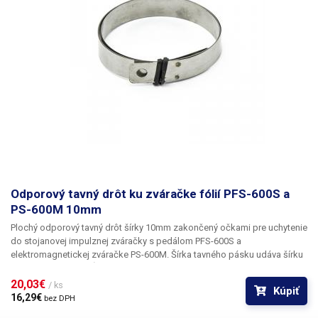
Odporový tavný drôt ku zváračke fólií PFS-600S a
PS-600M 10mm
Plochý odporový tavný drôt šírky 10mm
zakončený očkami pre uchytenie
do stojanovej impulznej zváračky s pedálom PFS-600S a
elektromagnetickej zváračke PS-600M. Šírka tavného pásku udáva šírku
výsledného zvaru. Dĺžka: 600mm + očka
20,03€ 
/ ks
Kúpiť
16,29€ 
bez DPH