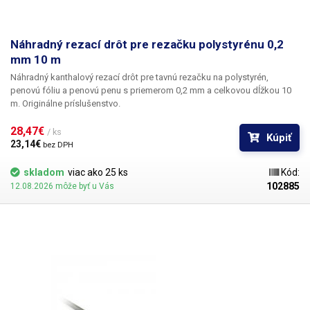
Náhradný rezací drôt pre rezačku polystyrénu 0,2
mm 10 m
Náhradný kanthalový rezací drôt pre tavnú rezačku na polystyrén,
penovú fóliu a penovú penu s priemerom 0,2 mm a celkovou dĺžkou 10
m. Originálne príslušenstvo.
28,47€ 
/ ks
Kúpiť
23,14€ 
bez DPH
skladom
viac ako 25 ks
Kód:
102885
12.08.2026 môže byť u Vás