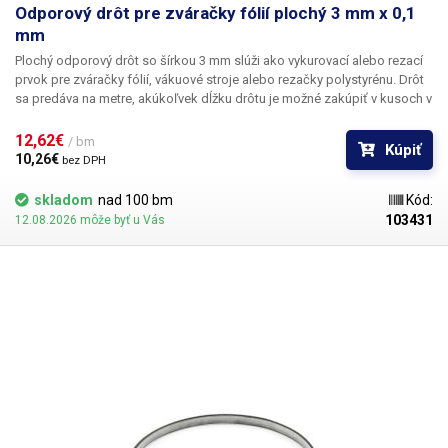
Odporový drôt pre zváračky fólií plochý 3 mm x 0,1
mm
Plochý odporový drôt so šírkou 3 mm slúži ako vykurovací alebo rezací
prvok pre zváračky fólií, vákuové stroje alebo rezačky polystyrénu.
Drôt
sa predáva na metre, akúkoľvek dĺžku drôtu je možné zakúpiť v kusoch v
metroch alebo ich násobkoch (1,2,3,5,10m....) Cena je za 1 bm. Drôt sa
dodáva bez slučiek a úchytov.
12,62€ 
/ bm
Kúpiť
10,26€ 
bez DPH
skladom
nad 100 bm
Kód:
103431
12.08.2026 môže byť u Vás