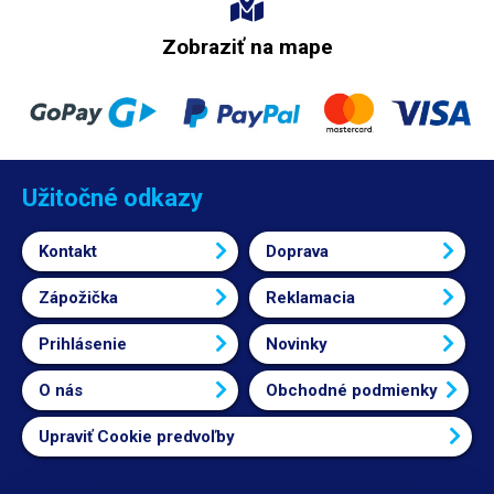
Zobraziť na mape
Užitočné odkazy
Kontakt
Doprava
Zápožička
Reklamacia
Prihlásenie
Novinky
O nás
Obchodné podmienky
Upraviť Cookie predvoľby