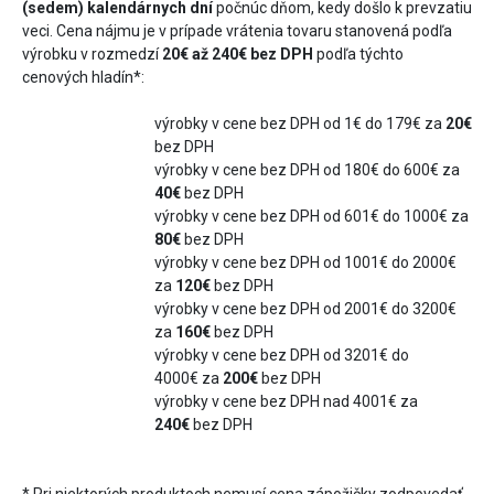
(sedem)
kalendárnych
dní
počnúc dňom, kedy došlo k prevzatiu
veci. Cena nájmu je v prípade vrátenia tovaru stanovená podľa
výrobku v rozmedzí
20€ až 240€ bez DPH
podľa týchto
cenových hladín*:
výrobky v cene bez DPH od 1€ do 179€ za
20€
bez DPH
výrobky v cene bez DPH od 180€ do 600€ za
40€
bez DPH
výrobky v cene bez DPH od 601€ do 1000€ za
80€
bez DPH
výrobky v cene bez DPH od 1001€ do 2000€
za
120€
bez DPH
výrobky v cene bez DPH od 2001€ do 3200€
za
160€
bez DPH
výrobky v cene bez DPH od 3201€ do
4000€ za
200€
bez DPH
výrobky v cene bez DPH nad 4001€ za
240€
bez DPH