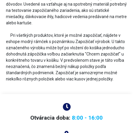
dôvodov. Uvedené sa vzťahuje aj na spotrebný materiál potrebný
na testovanie zapožičaného zariadenia, ako sú statické
miešačky, dávkovacie ihly, hadicové vedenia predávané na metre
alebo kartuše.
Pri všetkých produktov, ktoré je možné zapožičať, nájdete v
eshope modrý rámček s poznámkou Zapožičať výrobok. U takto
označeného výrobku môže byť po vložení do košíka jednoducho
dohodnutá zápožička voľbou začiarknutia "Chcem zapožičať" u
konkrétneho tovaru v košíku. V predvolenom stave je táto voľba
neoznačená, čo znamená bežný nákup položky podľa
štandardných podmienok. Zapožičať je samozrejme možné
niekoľko rôznych položiek alebo viac kusov jednej položky.
Otváracia doba:
8:00 - 16:00