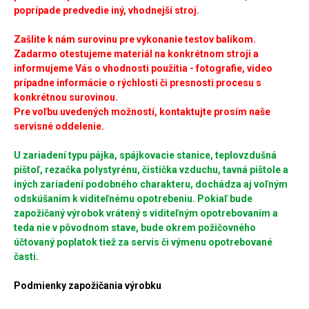
poprípade predvedie iný, vhodnejší stroj.
Zašlite k nám surovinu pre vykonanie testov balíkom.
Zadarmo otestujeme materiál na konkrétnom stroji a
informujeme Vás o vhodnosti použitia - fotografie, video
prípadne informácie o rýchlosti či presnosti procesu s
konkrétnou surovinou.
Pre voľbu uvedených možností, kontaktujte prosím naše
servisné oddelenie.
U zariadení typu pájka, spájkovacie stanice, teplovzdušná
pištoľ, rezačka polystyrénu, čistička vzduchu, tavná pištole a
iných zariadení podobného charakteru, dochádza aj voľným
odskúšaním k viditeľnému opotrebeniu. Pokiaľ bude
zapožičaný výrobok vrátený s viditeľným opotrebovaním a
teda nie v pôvodnom stave, bude okrem požičovného
účtovaný poplatok tiež za servis či výmenu opotrebované
časti.
Podmienky zapožičania výrobku