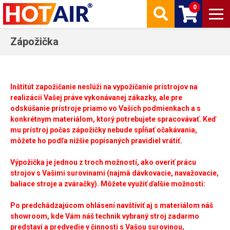
0
Zápožička
Inštitút zapožičanie neslúži na vypožičanie prístrojov na
realizácii Vašej práve vykonávanej zákazky, ale pre
odskúšanie prístroje priamo vo Vašich podmienkach a s
konkrétnym materiálom, ktorý potrebujete spracovávať. Keď
mu prístroj počas zápožičky nebude spĺňať očakávania,
môžete ho podľa nižšie popísaných pravidiel vrátiť.
Výpožička je jednou z troch možností, ako overiť prácu
strojov s Vašimi surovinami (najmä dávkovacie, navažovacie,
baliace stroje a zváračky). Môžete využiť ďalšie možnosti:
Po predchádzajúcom ohlásení navštíviť aj s materiálom náš
showroom, kde Vám náš technik vybraný stroj zadarmo
predstaví a predvedie v činnosti s Vašou surovinou,