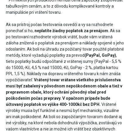
​* Pri niektorých produktoch nemusí cena zápožičky zodpovedať
tabuľkovým cenám, a to z dôvodu komplikované kontroly a
manipulácie pri vrátení tovaru.
Ak sa prístroj počas testovania osvedčí a vy sa rozhodnete
ponechať si ho,
neplatíte žiadny poplatok za prenájom
. Ak sa
po testovaní rozhodnete výrobok vrátiť, bude vám vrátená
záloha znížená o poplatok za prenájom a náklady spojené s jeho
odoslaním. Ak boli na úhradu za požičaný tovar použité platobné
metódy, ktoré vyžadujú poplatky za prevod
(PayPal, GoPay)
,
tieto poplatky budú odpočítané z vrátenej sumy (PayPal - 5,5 %
do 15000,-Kč, 4,5 % nad 15000,-Kč, GoPay - 2 %, platba kartou
PPL 1,5 %). Náklady na dopravu vráteného tovaru k nám znáša
vypožičiavateľ.
Vrátený tovar vrátane všetkého príslušenstva
musí byť zabalený v pôvodnom nepoškodenom obale a tiež v
prepravnom obale, ktorý ochráni pôvodný obal pred
poškodením počas prepravy. V opačnom prípade bude
účtovaný poplatok vo výške 400-1000kč bez DPH.
Vrátené
výrobky musia byť funkčné a nesmú byť mechanicky, vizuálne
ani inak poškodené. Ak boli so zapožičaným tovarom dodané aj
iné výrobky, na ktoré nebola dohodnutá výpožička, zostávajú vo
vašom vlastníctve a nie je možné ich vrátiť bez objektívnych