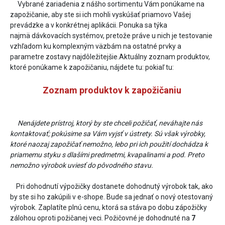
Vybrané zariadenia z nášho sortimentu Vám ponúkame na
zapožičanie, aby ste si ich mohli vyskúšať priamovo Vašej
prevádzke a v konkrétnej aplikácii. Ponuka sa týka
najmä dávkovacích systémov, pretože práve u nich je testovanie
vzhľadom ku komplexným väzbám na ostatné prvky a
parametre zostavy najdôležitejšie.Aktuálny zoznam produktov,
ktoré ponúkame k zapožičaniu, nájdete tu: pokiaľ tu:
Zoznam produktov k zapožičaniu
Nenájdete prístroj, ktorý by ste chceli požičať, neváhajte nás
kontaktovať; pokúsime sa Vám vyjsť v ústrety. Sú však výrobky,
ktoré naozaj zapožičať nemožno, lebo pri ich použití dochádza k
priamemu styku s dlašími predmetmi, kvapalinami a pod. Preto
nemožno výrobok uviesť do pôvodného stavu.
Pri dohodnutí výpožičky dostanete dohodnutý výrobok tak, ako
by ste si ho zakúpili v e-shope. Bude sa jednať o nový otestovaný
výrobok. Zaplatíte plnú cenu, ktorá sa stáva po dobu zápožičky
zálohou oproti požičanej veci. Požičovné je dohodnuté na
7