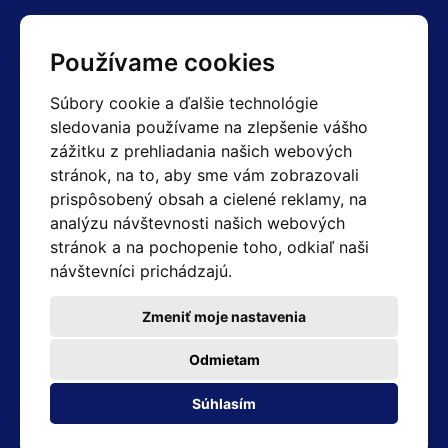
Kontakty
Používame cookies
Obchodné oddelenie Reklamácie
Súbory cookie a ďalšie technológie
+420 603 357 606 +420 605 234 204
sledovania používame na zlepšenie vášho
info@hotair.cz
zážitku z prehliadania našich webových
Fakturačné a expedičné oddelenie
stránok, na to, aby sme vám zobrazovali
+420 605 259 759
(Po–Pia: 7:30 – 15:00)
prispôsobený obsah a cielené reklamy, na
analýzu návštevnosti našich webových
Technické oddelenie
stránok a na pochopenie toho, odkiaľ naši
+420 603 355 085
(Po–Pia: 8:00 – 16:00)
návštevníci prichádzajú.
servis@hotair.cz
Výdaj tovaru (Ostrava): Po-Pia: 8:00 - 16:00
Zmeniť moje nastavenia
Platba len v hotovosti
Odmietam
Adresa predajne
Súhlasím
Michálkovická 2098/86B 710 00 Ostrava