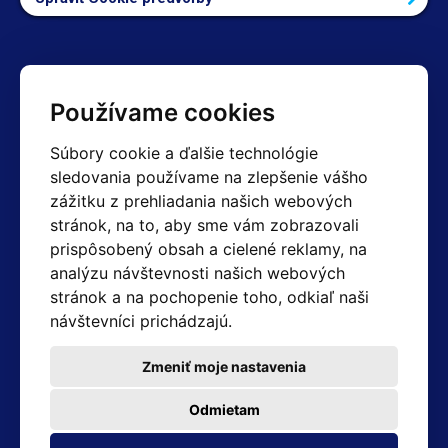
Kontakty
Používame cookies
Obchodné oddelenie Reklamácie
Súbory cookie a ďalšie technológie
+420 603 357 606 +420 605 234 204
sledovania používame na zlepšenie vášho
info@hotair.cz
zážitku z prehliadania našich webových
Fakturačné a expedičné oddelenie
stránok, na to, aby sme vám zobrazovali
+420 605 259 759
(Po–Pia: 7:30 – 15:00)
prispôsobený obsah a cielené reklamy, na
analýzu návštevnosti našich webových
Technické oddelenie
stránok a na pochopenie toho, odkiaľ naši
+420 603 355 085
(Po–Pia: 8:00 – 16:00)
návštevníci prichádzajú.
servis@hotair.cz
Výdaj tovaru (Ostrava): Po-Pia: 8:00 - 16:00
Zmeniť moje nastavenia
Platba len v hotovosti
Odmietam
Adresa predajne