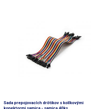
Sada prepojovacích drôtikov s kolíkovými
konektormi samica - samica 40ks