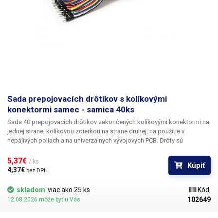
Sada prepojovacích drôtikov s kolíkovými
konektormi samec - samica 40ks
Sada 40 prepojovacích drôtikov
zakončených kolíkovými konektormi na
jednej strane, kolíkovou zdierkou na strane druhej, na použitie v
nepájivých poliach a na univerzálnych vývojových PCB. Drôty sú
dodávané v tzv. trakoch po 40 kusoch, z ktorých sa podľa potreby
oddeľujú v potrebnom množstve, jednotlivo alebo napr. vo zväzku po
5,37€ 
/ ks
Kúpiť
niekoľkých vodičoch. Každá traka obsahuje 10 farieb po štyroch sériách.
4,37€ 
bez DPH
Jednoduchá manipulácia. Odporúčame ku všetkým nespájkovateľným
poliam a univerzálnym PCB z našej ponuky. Celková dĺžka: 20cm
skladom
viac ako 25 ks
Kód:
102649
12.08.2026 môže byť u Vás