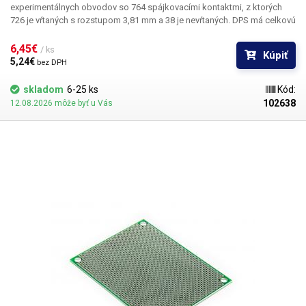
experimentálnych obvodov so 764 spájkovacími kontaktmi, z ktorých
726 je vŕtaných s rozstupom 3,81 mm a 38 je nevŕtaných. DPS má celkovú
veľkosť 15x9cm. Univerzálna vŕtaná cuprextitová doska plošných spojov
ponúka jednoduchú, lacnú a predovšetkým rýchlu možnosť tvorby
6,45€ 
/ ks
Kúpiť
plošných spojov bez potreby zložitého navrhovania, leptania a vŕtania.
5,24€ 
bez DPH
Predvŕtanú DPS jednoducho osadíte súčiastkami, spájkujete ich a
vytvoríte medzi nimi cínovú cestu spojením jednotlivých bodov alebo
skladom
6-25 ks
Kód:
drôtených prepojok. V porovnaní so sústavami bez spájkovania ponúka
102638
12.08.2026 môže byť u Vás
toto riešenie väčšiu stabilitu a spoľahlivosť.