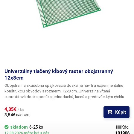
Univerzálny tlačený kĺbový raster obojstranný
12x8cm
Obojstranná skúšobná spájkovacia doska na
návrh a experimentálnu
konštrukciu obvodov s
rozmermi 12x8 cm.
Univerzálna vŕtaná
cuprextitová doska ponúka jednoduchú, lacnú a predovšetkým rýchlu
možnosť tvorby plošných spojov bez potreby zložitého navrhovania,
leptania a vŕtania. Predvŕtanú dosku plošných spojov jednoducho
4,35€ 
/ ks
Kúpiť
osadíte súčiastkami, spájkujete ich a spojením jednotlivých bodov
3,54€ 
bez DPH
alebo drôtených prepojok medzi nimi vytvoríte cínovú cestu. V porovnaní
so sústavami bez spájkovania ponúka toto riešenie väčšiu stabilitu a
skladom
6-25 ks
Kód:
spoľahlivosť.
101906
12.08.2026 môže byť u Vás