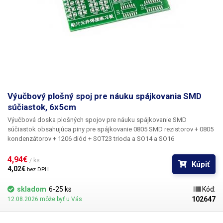
Výučbový plošný spoj pre náuku spájkovania SMD
súčiastok, 6x5cm
Výučbová doska plošných spojov
pre náuku spájkovanie SMD
súčiastok obsahujúca piny
pre spájkovanie 0805 SMD rezistorov + 0805
kondenzátorov + 1206 diód + SOT23 trioda a SO14 a SO16
integrovaných obvodov.
PCB je jednostranné, nevŕtané a obsahuje
zelenú masku s tlačenými menovkami. Vhodné predovšetkým do škôl
4,94€ 
/ ks
Kúpiť
na prax a do školiacich centier. pocínované plôšky Rozmery: 6x5cm
4,02€ 
bez DPH
skladom
6-25 ks
Kód:
102647
12.08.2026 môže byť u Vás