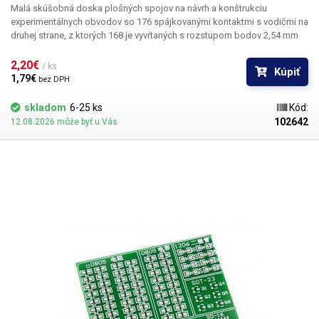
Malá skúšobná doska plošných spojov na návrh a konštrukciu
experimentálnych obvodov so 176 spájkovanými kontaktmi s vodičmi na
druhej strane, z ktorých 168 je vyvŕtaných s rozstupom bodov 2,54 mm
(1") a 8 bočných kontaktov s pevnými pólmi s celkovou veľkosťou
dosky plošných spojov 8 × 2 cm. DPS má stĺpce a riadky označené
2,20€ 
/ ks
Kúpiť
abecedou a číslami. Univerzálna vŕtaná cuprextitová DPS ponúka
1,79€ 
bez DPH
jednoduchú, lacnú a predovšetkým rýchlu možnosť tvorby DPS bez
potreby zložitého navrhovania, leptania a vŕtania. Predvŕtanú DPS
skladom
6-25 ks
Kód:
jednoducho osadíte súčiastkami, spájkujete ich a vytvoríte medzi nimi
102642
12.08.2026 môže byť u Vás
cínovú cestu spojením jednotlivých bodov alebo drôtených prepojok. V
porovnaní so sústavami bez spájkovania ponúka toto riešenie väčšiu
stabilitu a spoľahlivosť.