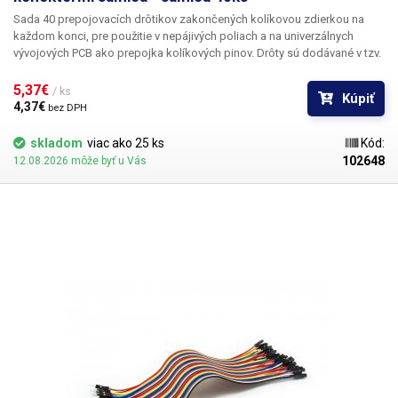
Sada 40 prepojovacích drôtikov
zakončených kolíkovou zdierkou na
každom konci, pre použitie v nepájivých poliach a na univerzálnych
vývojových PCB ako prepojka kolíkových pinov. Drôty sú dodávané v tzv.
trakoch po 40 kusoch, z ktorých sa podľa potreby oddeľujú v
potrebnom množstve, jednotlivo alebo napr. Vo zväzku po niekoľkých
5,37€ 
/ ks
Kúpiť
vodičoch. Každá traka obsahuje 10 farieb po štyroch sériách.
4,37€ 
bez DPH
Jednoduchá manipulácia. Odporúčame ku všetkým nespájkovateľným
poliam a univerzálnym PCB z našej ponuky. Celková dĺžka: 20cm
skladom
viac ako 25 ks
Kód:
102648
12.08.2026 môže byť u Vás