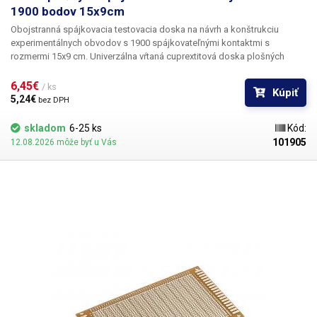
1900 bodov 15x9cm
Obojstranná spájkovacia testovacia doska na
návrh a konštrukciu
experimentálnych obvodov s
1900 spájkovateľnými kontaktmi
s
rozmermi 15x9 cm
. Univerzálna vŕtaná cuprextitová doska plošných
spojov ponúka jednoduchú, lacnú a predovšetkým rýchlu možnosť
tvorby plošných spojov bez potreby zložitého navrhovania, leptania a
6,45€ 
/ ks
Kúpiť
vŕtania. Predvŕtanú dosku plošných spojov jednoducho osadíte
5,24€ 
bez DPH
súčiastkami, spájkujete ich a vytvoríte medzi nimi cínovú cestu spojením
jednotlivých bodov alebo drôtených prepojok. V porovnaní so sústavami
skladom
6-25 ks
Kód:
bez spájkovania ponúka toto riešenie väčšiu stabilitu a spoľahlivosť.
101905
12.08.2026 môže byť u Vás