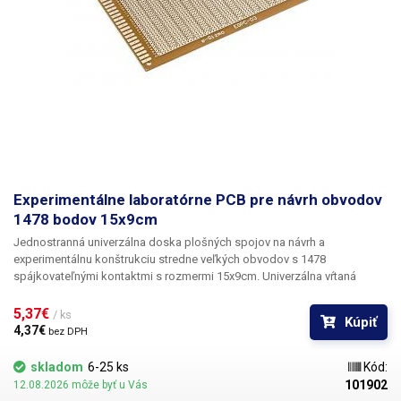
Experimentálne laboratórne PCB pre návrh obvodov
1478 bodov 15x9cm
Jednostranná univerzálna doska plošných spojov
na návrh a
experimentálnu konštrukciu stredne veľkých obvodov s
1478
spájkovateľnými kontaktmi
s rozmermi
15x9cm
. Univerzálna vŕtaná
doska plošných spojov cuprexcard ponúka jednoduchú, lacnú a
predovšetkým rýchlu možnosť tvorby plošných spojov bez potreby
5,37€ 
/ ks
Kúpiť
zložitého navrhovania, leptania a vŕtania. Stačí osadiť predvŕtanú dosku
4,37€ 
bez DPH
plošných spojov súčiastkami, spájkovať ich a vytvoriť medzi nimi cínovú
cestu spojením jednotlivých bodov alebo drôtených prepojok. V
skladom
6-25 ks
Kód:
porovnaní so sústavami bez spájkovania ponúka toto riešenie väčšiu
101902
12.08.2026 môže byť u Vás
stabilitu a spoľahlivosť.