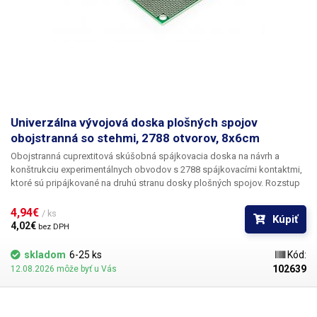
Univerzálna vývojová doska plošných spojov
obojstranná so stehmi, 2788 otvorov, 8x6cm
Obojstranná cuprextitová skúšobná spájkovacia doska na návrh a
konštrukciu experimentálnych obvodov s 2788 spájkovacími kontaktmi,
ktoré sú pripájkované na druhú stranu dosky plošných spojov. Rozstup
otvorov je 1,27 mm. DPS má celkovú veľkosť 8x6cm. Univerzálna vŕtaná
cuprextitová doska plošných spojov ponúka jednoduchú, lacnú a
4,94€ 
/ ks
Kúpiť
predovšetkým rýchlu možnosť tvorby plošných spojov bez potreby
4,02€ 
bez DPH
zložitého navrhovania, leptania a vŕtania. Predvŕtanú DPS jednoducho
osadíte súčiastkami, spájkujete ich a vytvoríte medzi nimi cínovú cestu
skladom
6-25 ks
Kód:
prepojením jednotlivých bodov alebo drôtených prepojok. V porovnaní
102639
12.08.2026 môže byť u Vás
so sústavami bez spájkovania ponúka toto riešenie väčšiu stabilitu a
spoľahlivosť.