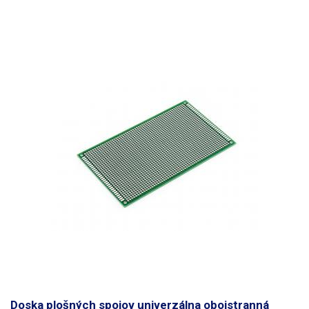
Doska plošných spojov univerzálna obojstranná