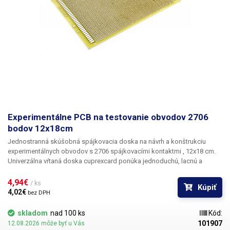
Experimentálne PCB na testovanie obvodov 2706
bodov 12x18cm
Jednostranná skúšobná spájkovacia doska na
návrh a konštrukciu
experimentálnych obvodov s
2706 spájkovacími kontaktmi
,
12x18 cm.
Univerzálna vŕtaná doska cuprexcard ponúka jednoduchú, lacnú a
predovšetkým rýchlu možnosť tvorby plošných spojov bez potreby
zložitého navrhovania, leptania a vŕtania. Predvŕtanú dosku plošných
4,94€ 
/ ks
Kúpiť
spojov jednoducho osadíte súčiastkami, spájkujete ich a spojením
4,02€ 
bez DPH
jednotlivých bodov alebo drôtovými prepojkami vytvoríte medzi nimi
cínovú cestu. V porovnaní so sústavami bez spájkovania ponúka toto
skladom
nad 100 ks
Kód:
riešenie väčšiu stabilitu a spoľahlivosť.
101907
12.08.2026 môže byť u Vás