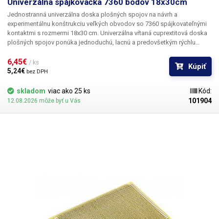
Univerzálna spájkovačka 7360 bodov 18x30cm
Jednostranná univerzálna doska plošných spojov
na návrh a
experimentálnu konštrukciu veľkých obvodov so
7360 spájkovateľnými
kontaktmi
s rozmermi
18x30 cm
. Univerzálna vŕtaná cuprextitová doska
plošných spojov ponúka jednoduchú, lacnú a predovšetkým rýchlu
možnosť tvorby plošných spojov bez potreby zložitého navrhovania,
leptania a vŕtania. Predvŕtanú dosku plošných spojov jednoducho
6,45€ 
/ ks
Kúpiť
osadíte súčiastkami, spájkujete ich a vytvoríte medzi nimi cínovú cestu
5,24€ 
bez DPH
spojením jednotlivých bodov alebo drôtených prepojok. V porovnaní so
sústavami bez spájkovania ponúka toto riešenie väčšiu stabilitu a
skladom
viac ako 25 ks
Kód:
spoľahlivosť.
101904
12.08.2026 môže byť u Vás