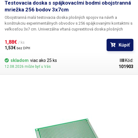
Testovacia doska s spájkovacími bodmi obojstranná
mriežka 256 bodov 3x7cm
Obojstranná malá testovacia doska plošných spojov
na návrh a
konštrukciu experimentálnych obvodov s
256 spájkovanými kontaktmi
s
veľkosťou 3x7 cm
. Univerzálna vŕtaná cuprextitová doska plošných
spojov ponúka jednoduchú, lacnú a predovšetkým rýchlu možnosť
tvorby plošných spojov bez potreby zložitého navrhovania, leptania a
1,88€ 
/ ks
Kúpiť
vŕtania. Predvŕtanú DPS jednoducho osadíte súčiastkami, spájkujete ich
1,53€ 
bez DPH
a vytvoríte medzi nimi cínovú cestu spojením jednotlivých bodov alebo
drôtených prepojok. V porovnaní so sústavami bez spájkovania ponúka
skladom
viac ako 25 ks
Kód:
toto riešenie väčšiu stabilitu a spoľahlivosť.
101903
12.08.2026 môže byť u Vás