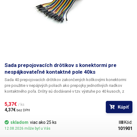
Sada prepojovacích drôtikov s konektormi pre
nespájkovateľné kontaktné pole 40ks
Sada 40 prepojovacích drôtikov
zakončených kolíkovými konektormi
pre použitie v nepájivých poliach ako prepojky jednotlivých riadkov
kontaktného poľa. Drôty sú dodávané v tzv. výstuhe po 40 kusoch, z
ktorej sa podľa potreby oddeľujú v potrebnom množstve, jednotlivo
alebo napr. vo zväzku po niekoľkých vodičoch. Každá výstuha obsahuje
5,37€ 
/ ks
Kúpiť
10 farieb po štyroch sériách. Jednoduchá manipulácia. Odporúčame ku
4,37€ 
bez DPH
všetkým nespájkovateľným poliam z našej ponuky.
skladom
viac ako 25 ks
Kód:
101901
12.08.2026 môže byť u Vás