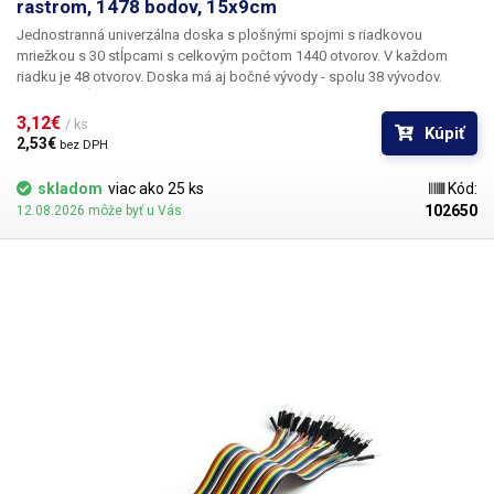
rastrom, 1478 bodov, 15x9cm
Jednostranná univerzálna doska s plošnými spojmi s riadkovou
mriežkou s 30 stĺpcami s celkovým počtom 1440 otvorov. V každom
riadku je 48 otvorov. Doska má aj bočné vývody - spolu 38 vývodov.
Riadky a stĺpce sú označené. Veľkosť dosky plošných spojov je
15x9cm. Univerzálna vŕtaná doska plošných spojov cuprexcard ponúka
3,12€ 
/ ks
Kúpiť
jednoduchú, lacnú a predovšetkým rýchlu možnosť tvorby plošných
2,53€ 
bez DPH
spojov bez potreby zložitého navrhovania, leptania a vŕtania. Predvŕtanú
DPS jednoducho osadíte súčiastkami, spájkujete ich a vytvoríte medzi
skladom
viac ako 25 ks
Kód:
nimi cínovú cestu prepojením jednotlivých bodov alebo drôtených
102650
12.08.2026 môže byť u Vás
prepojok. V porovnaní so sústavami bez spájkovania ponúka toto
riešenie väčšiu stabilitu a spoľahlivosť.