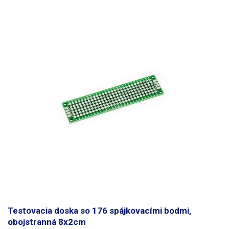
riešenie väčšiu stabilitu a spoľahlivosť.
Testovacia doska so 176 spájkovacími bodmi,
obojstranná 8x2cm