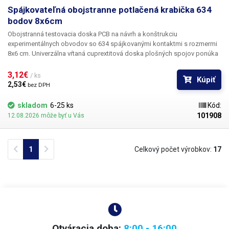
Spájkovateľná obojstranne potlačená krabička 634
bodov 8x6cm
Obojstranná testovacia doska PCB na
návrh a konštrukciu
experimentálnych obvodov so
634 spájkovanými kontaktmi
s rozmermi
8x6 cm.
Univerzálna vŕtaná cuprextitová doska plošných spojov ponúka
jednoduchú, lacnú a predovšetkým rýchlu možnosť tvorby plošných
spojov bez potreby zložitého navrhovania, leptania a vŕtania. Predvŕtanú
3,12€ 
/ ks
Kúpiť
dosku plošných spojov jednoducho osadíte súčiastkami, spájkujete ich
2,53€ 
bez DPH
a vytvoríte medzi nimi cínovú cestu spojením jednotlivých bodov alebo
drôtených prepojok. V porovnaní so sústavami bez spájkovania ponúka
skladom
6-25 ks
Kód:
toto riešenie väčšiu stabilitu a spoľahlivosť.
101908
12.08.2026 môže byť u Vás
Previous
Next
1
Celkový počet výrobkov:
17
Otváracia doba:
8:00 - 16:00