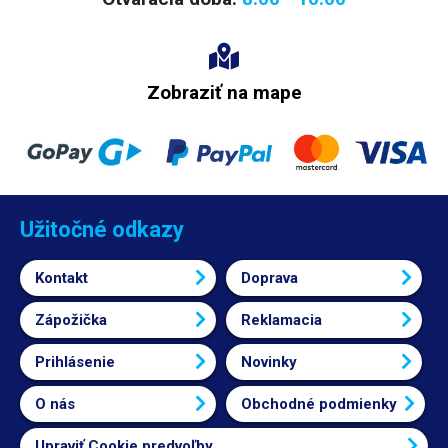
Zobraziť na mape
Užitočné odkazy
Kontakt
Doprava
Zápožička
Reklamacia
Prihlásenie
Novinky
O nás
Obchodné podmienky
Upraviť Cookie predvoľby