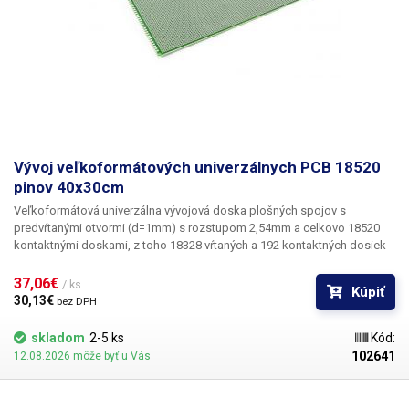
Vývoj veľkoformátových univerzálnych PCB 18520
pinov 40x30cm
Veľkoformátová univerzálna vývojová doska plošných spojov s
predvŕtanými otvormi
(d=1mm) s rozstupom 2,54mm a
celkovo 18520
kontaktnými doskami
, z toho 18328 vŕtaných a 192 kontaktných dosiek
bez otvorov. Veľkosť tejto DPS je 40x30cm, takže je väčšia ako formát
A3. DPS je jednostranná, druhá strana ponúka vytlačenú mriežku (4x4) na
37,06€ 
/ ks
Kúpiť
jednoduchú organizáciu. Jednotlivé riadky a stĺpce sú označené číslami
30,13€ 
bez DPH
a písmenami. Univerzálna vŕtaná cuprextitová doska plošných spojov
ponúka jednoduchú, lacnú a predovšetkým rýchlu možnosť tvorby
skladom
2-5 ks
Kód:
plošných spojov bez potreby zložitého navrhovania, leptania a vŕtania.
102641
12.08.2026 môže byť u Vás
Stačí osadiť predvŕtanú DPS súčiastkami, spájkovať ich a vytvoriť medzi
nimi cínovú cestu spojením jednotlivých bodov alebo drôtených
prepojok. V porovnaní so sústavami bez spájkovania ponúka toto