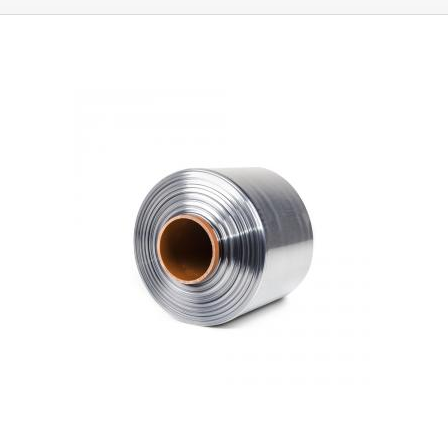
zmrštiť pomocou teplovzdušnej pištole alebo tepelného tunela. Fólia
má perforáciu, takže zmršťovaciu fóliu možno z fľaše odstrániť
odtrhnutím perforovanej časti.
Pri zmršťovaní sa fólia vždy prispôsobí
tvaru obalu, takže
ju možno použiť aj na obaly nepravidelného tvaru
alebo vyčnievajúce obaly. Fľaša na obrázku je len ilustračná,
PVC fóliu
možno použiť na všetky podobné fľaše, obaly, rúrky s priemerom do 86
mm.
Na zmršťovanie je ideálne použiť teplovzdušnú pištoľ spolu s
nástavcom. Fľaša nie je súčasťou balenia.
Balenie:
1ks PVC zmršťovacia
fólia 50x136mm