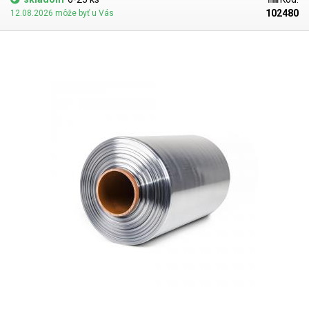
rovnomerné pôsobenie teplotou vyššou ako 90 ° C - ideálne za použitia
102480
12.08.2026 môže byť u Vás
tzv. teplovzdušnej zmršťovacej komory, kde je teplota rovnomerne
rozprestretá. Po zahriatí fólia kopíruje tvar baleného predmetu. Pri
ochladení dôjde k vytvrdnutiu fólie a vytvoreniu fixujúceho ochranného
obalu. PVC fóliu možno zmrštiť aj napr. teplovzdušnou pištoľou či hotair
stanicou. Zmrštiteľná PVC fólia sa zmršťuje po oboch stranách
rovnomerne. Možno zvárať bežnými impulznými (odporovými)
zváračkami. PVC zmraštovacie fólie nie sú príliš vhodné pre priamy styk
s potravinami, vzhľadom k mierne toxickým látkam, ktoré sa uvoľňujú pri
ich zváraní. Pre zatavovanie potravín do zmršťovacích fólií sú vhodné
predovšetkým polyolefinové fólie (PF), ktoré sú pre potraviny zdravotne
nezávadné.
Parametre:
Dĺžka: 400m Šírka: 250mm Hrúbka: 30 mikrónov
(0,030mm) Teplota zmrštenia:> 90 ° C Pomer zmrštenia: 1,6: 1 Typ fólie:
PVC Tvar: polorukáv (L) Vnútorný priemer role: 75mm Farba:
transparentná