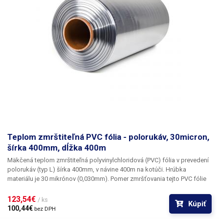
Šírka: 400mm Hrúbka: 30 mikrónov (0,030mm) Teplota zmrštenia:> 90 ° C
Pomer zmrštenia: 1,6: 1 Typ fólie: PVC Tvar: polorukáv (L) Vnútorný
priemer role: 33mm Farba: transparentná Obrázok je iba ilustratívny.
Teplom zmrštiteľná PVC fólia - polorukáv, 30micron,
šírka 400mm, dĺžka 400m
Mäkčená teplom zmrštiteľná polyvinylchloridová (PVC) fólia v
prevedení
polorukáv (typ L) šírka 400mm, v návine 400m na kotúči.
Hrúbka
materiálu
je 30 mikrónov
(0,030mm). Pomer zmršťovania tejto PVC fólie
je 1,6: 1 Fólie vyrábané z PVC skvele fixujú tovar a majú výnimočnú
zmrštiteľnosť už pri nízkych teplotách (od 90 ° C). PVC fólie sú
123,54€ 
/ ks
Kúpiť
transparentné, bez zápachu, vysoko odolné a nepriepustné. PVC fólie pri
100,44€ 
bez DPH
zmršťovaní dokonale kopírujú tvar produktu, preto sú vhodné pre