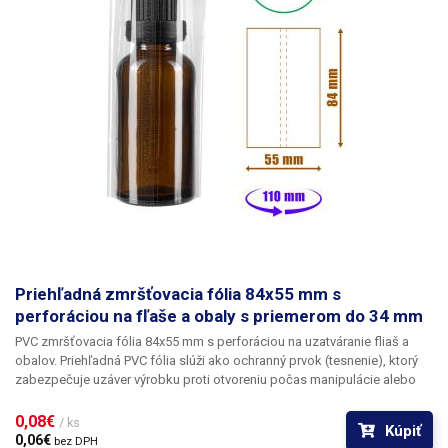
nástavcom. Fľaša nie je súčasťou balenia.
balenie:
1ks PVC zmršťovacia
fólia 70x45mm
Priehľadná zmršťovacia fólia 84x55 mm s
perforáciou na fľaše a obaly s priemerom do 34 mm
PVC zmršťovacia fólia 84x55 mm s perforáciou na uzatváranie fliaš a
obalov.
Priehľadná PVC fólia slúži ako ochranný prvok (tesnenie), ktorý
zabezpečuje uzáver výrobku proti otvoreniu
počas manipulácie alebo
prepravy. Výrobok s neporušenou fóliou znamená pre zákazníka
originálne zabalený výrobok, ktorý nebol nikdy otvorený a použitý. Fóliu
0,08€ 
/ ks
Kúpiť
možno použiť na sklenené fľaštičky, fľaštičky s kvapkadlom, skúmavky,
0,06€ 
bez DPH