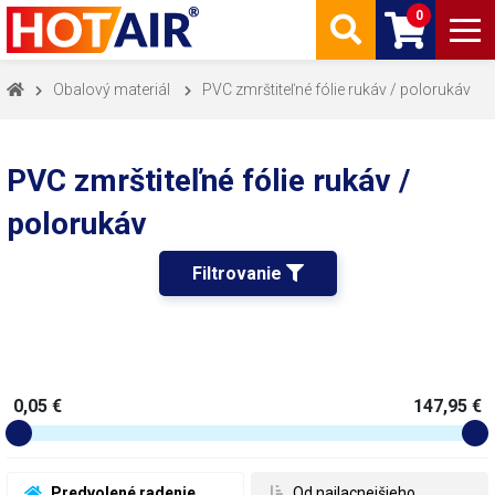
0
Obalový materiál
PVC zmrštiteľné fólie rukáv / polorukáv
PVC zmrštiteľné fólie rukáv /
polorukáv
Filtrovanie 
0,05 €
147,95 €
 Predvolené radenie
 Od najlacnejšieho