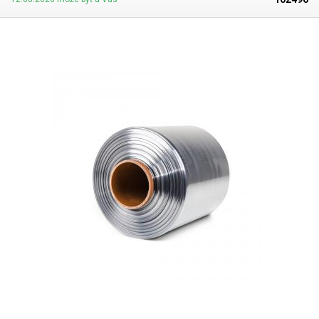
zmršťovacej komory, kde je teplota rovnomerne rozprestretá. Po zahriatí
fólia kopíruje tvar baleného predmetu. Pri ochladení dôjde k vytvrdnutiu
fólie a vytvoreniu fixujúceho ochranného obalu. PVC fóliu možno zmrštiť
aj napr. teplovzdušnou pištoľou či hotair stanicou. Zmrštiteľná PVC fólia
sa zmršťuje po oboch stranách rovnomerne. Možno zvárať bežnými
impulznými (odporovými) zváračkami. PVC zmraštovacie fólie nie sú
príliš vhodné pre priamy styk s potravinami, vzhľadom k mierne toxickým
látkam, ktoré sa uvoľňujú pri ich zváraní. Pre zatavovanie potravín do
zmršťovacích fólií sú vhodné predovšetkým polyolefinové fólie (PF),
ktoré sú pre potraviny zdravotne nezávadné.
Parametre:
Dĺžka: 20m
Šírka: 150mm Hrúbka: 30 mikrónov (0,030mm) Teplota zmrštenia:> 90 ° C
Pomer zmrštenia: 1,6: 1 Typ fólie: PVC Tvar: polorukáv (L) Vnútorný
priemer role: 33mm Farba: transparentná Obrázok je iba ilustratívny.