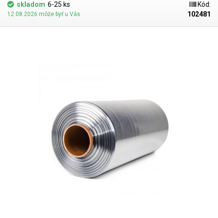
balenie i tvarovo náročných výrobkov. K zmršteniu je potrebné
skladom
6-25 ks
Kód:
rovnomerné pôsobenie teplotou vyššou ako 90 ° C - ideálne za použitia
102481
12.08.2026 môže byť u Vás
tzv. teplovzdušnej zmršťovacej komory, kde je teplota rovnomerne
rozprestretá. Po zahriatí fólia kopíruje tvar baleného predmetu. Pri
ochladení dôjde k vytvrdnutiu fólie a vytvoreniu fixujúceho ochranného
obalu. PVC fóliu možno zmrštiť aj napr. teplovzdušnou pištoľou či hotair
stanicou. Zmrštiteľná PVC fólia sa zmršťuje po oboch stranách
rovnomerne. Možno zvárať bežnými impulznými (odporovými)
zváračkami. PVC zmraštovacie fólie nie sú príliš vhodné pre priamy styk
s potravinami, vzhľadom k mierne toxickým látkam, ktoré sa uvoľňujú pri
ich zváraní. Pre zatavovanie potravín do zmršťovacích fólií sú vhodné
predovšetkým polyolefinové fólie (PF), ktoré sú pre potraviny zdravotne
nezávadné.
Parametre:
Dĺžka: 400m Šírka: 300mm Hrúbka: 30 mikrónov
(0,030mm) Teplota zmrštenia:> 90 ° C Pomer zmrštenia: 1,6: 1 Typ fólie:
PVC Tvar: polorukáv (L) Vnútorný priemer role: 75mm Farba:
transparentná