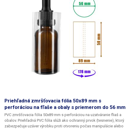
na ilustráciu,
PVC fóliu je možné použiť na akékoľvek podobné fľaštičky,
obaly alebo tuby s priemerom až 48 mm.
Na zmrštenie je ideálne použiť
teplovzdušnú pištoľ spolu s nástavcom. Fľaštička nie je súčasťou
balenia.
​ Balenie: 1 ks
PVC zmršťovacej fólie 45 x 70 mm
Priehľadná zmršťovacia fólia 50x89 mm s
perforáciou na fľaše a obaly s priemerom do 56 mm
PVC zmršťovacia fólia 50x89 mm s perforáciou na uzatváranie fliaš a
obalov.
Priehľadná PVC fólia slúži ako ochranný prvok (tesnenie), ktorý
zabezpečuje uzáver výrobku proti otvoreniu
počas manipulácie alebo
prepravy. Výrobok s neporušenou fóliou znamená pre zákazníka