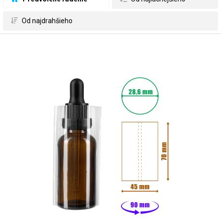
 Od najdrahšieho