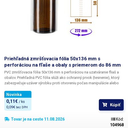
Priehľadná zmršťovacia fólia 50x136 mm s
perforáciou na fľaše a obaly s priemerom do 86 mm
PVC zmršťovacia fólia 50x136 mm s perforáciou na uzatváranie fliaš a
obalov.
Priehľadná PVC fólia slúži ako ochranný prvok (tesnenie), ktorý
zabezpečuje uzáver výrobku proti otvoreniu
počas manipulácie alebo
prepravy. Výrobok s neporušenou fóliou znamená pre zákazníka
originálne zabalený výrobok, ktorý nebol nikdy otvorený a použitý. Fóliu
Novinka
možno použiť na sklenené fľaštičky, fľaštičky s kvapkadlom, skúmavky,
0,11€ 
/ ks
Kúpiť
hrdlá fliaš atď. Fólia sa vždy prispôsobí tvaru obalu.
Fólia so šírkou 136
0,09€ 
bez DPH
mm je vhodná na fľaše s priemerom do 86 mm
, po zahriatí
teplovzdušnou pištoľou sa fólia zmrští a prispôsobí sa šírke obalu a
Tovar je na ceste 11.08.2026
Kód:
jeho tvaru, maximálny pomer zmrštenia je 1:2.
Priehľadná fólia tvorí
104968
zmršťovací obal,
ktorý možno jednoducho nasunúť na fľašu a potom