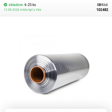
balenie i tvarovo náročných výrobkov. K zmršteniu je potrebné
skladom
6-25 ks
Kód:
rovnomerné pôsobenie teplotou vyššou ako 90 ° C - ideálne za použitia
102482
12.08.2026 môže byť u Vás
tzv. teplovzdušnej zmršťovacej komory, kde je teplota rovnomerne
rozprestretá. Po zahriatí fólia kopíruje tvar baleného predmetu. Pri
ochladení dôjde k vytvrdnutiu fólie a vytvoreniu fixujúceho ochranného
obalu. PVC fóliu možno zmrštiť aj napr. teplovzdušnou pištoľou či hotair
stanicou. Zmrštiteľná PVC fólia sa zmršťuje po oboch stranách
rovnomerne. Možno zvárať bežnými impulznými (odporovými)
zváračkami. PVC zmraštovacie fólie nie sú príliš vhodné pre priamy styk
s potravinami, vzhľadom k mierne toxickým látkam, ktoré sa uvoľňujú pri
ich zváraní. Pre zatavovanie potravín do zmršťovacích fólií sú vhodné
predovšetkým polyolefinové fólie (PF), ktoré sú pre potraviny zdravotne
nezávadné.
Parametre:
Dĺžka: 400m Šírka: 400mm Hrúbka: 30 mikrónov
(0,030mm) Teplota zmrštenia:> 90 ° C Pomer zmrštenia: 1,6: 1 Typ fólie:
PVC Tvar: polorukáv (L) Vnútorný priemer role: 75mm Farba:
transparentná