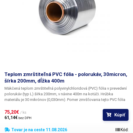
Pomer zmrštenia: 1,6: 1 Typ fólie: PVC Tvar: polorukáv (L) Vnútorný
priemer role: 33mm Farba: transparentná Obrázok je iba ilustratívny.
Teplom zmrštiteľná PVC fólia - polorukáv, 30micron,
šírka 200mm, dĺžka 400m
Mäkčená teplom zmrštiteľná polyvinylchloridová (PVC) fólia v
prevedení
polorukáv (typ L) šírka 200mm, v návine 400m na k
otúči. Hrúbka
materiálu je 30 mikrónov (0,030mm). Pomer zmršťovania tejto PVC fólia
je 1,6: 1 Fólie vyrábané z PVC skvele fixujú tovar a majú výnimočnú
zmrštiteľnosť už pri nízkych teplotách (od 90 ° C). PVC fólie sú
75,20€ 
/ ks
Kúpiť
transparentné, bez zápachu, vysoko odolné a nepriepustné. PVC fólie pri
61,14€ 
bez DPH
zmršťovaní dokonale kopírujú tvar produktu, preto sú vhodné pre
balenie i tvarovo náročných výrobkov. K zmršteniu je potrebné
Tovar je na ceste 11.08.2026
Kód: