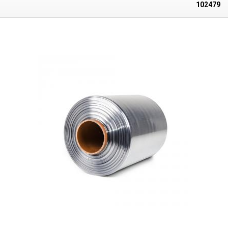
rovnomerné pôsobenie teplotou vyššou ako 90 ° C - ideálne za použitia
102479
tzv. teplovzdušnej zmršťovacej komory, kde je teplota rovnomerne
rozprestretá. Po zahriatí fólia kopíruje tvar baleného predmetu. Pri
ochladení dôjde k vytvrdnutiu fólie a vytvoreniu fixujúceho ochranného
obalu. PVC fóliu možno zmrštiť aj napr. teplovzdušnou pištoľou či hotair
stanicou. Zmrštiteľná PVC fólia sa zmršťuje po oboch stranách
rovnomerne. Možno zvárať bežnými impulznými (odporovými)
zváračkami. PVC zmraštovacie fólie nie sú príliš vhodné pre priamy styk
s potravinami, vzhľadom k mierne toxickým látkam, ktoré sa uvoľňujú pri
ich zváraní. Pre zatavovanie potravín do zmršťovacích fólií sú vhodné
predovšetkým polyolefinové fólie (PF), ktoré sú pre potraviny zdravotne
nezávadné.
Parametre:
Dĺžka: 400m Šírka: 200mm Hrúbka: 30 mikrónov
(0,030mm) Teplota zmrštenia:> 90 ° C Pomer zmrštenia: 1,6: 1 Typ fólie:
PVC Tvar: polorukáv (L) Vnútorný priemer role: 75mm Farba:
transparentná