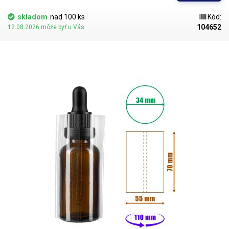
hrdlá fliaš atď. Fólia sa vždy prispôsobí tvaru obalu.
Fólia so šírkou 55
mm je vhodná na fľaše s priemerom do 34 mm
, po zahriatí
skladom
nad 100 ks
Kód:
teplovzdušnou pištoľou sa fólia zmrští a prispôsobí sa šírke obalu a
104652
12.08.2026 môže byť u Vás
jeho tvaru, maximálny pomer zmrštenia je 1:2.
Priehľadná fólia tvorí
zmršťovací obal
, ktorý možno jednoducho nasunúť na fľašu a potom
zmrštiť pomocou teplovzdušnej pištole alebo tepelného tunela. Fólia
má perforáciu, takže zmršťovaciu fóliu možno z fľaše odstrániť
odtrhnutím perforovanej časti.
Pri zmršťovaní sa fólia vždy prispôsobí
tvaru obalu, takže
ju možno použiť aj na obaly nepravidelného tvaru
alebo vyčnievajúce obaly. Fľaša na obrázku je len ilustračná,
PVC fóliu
možno použiť na všetky podobné fľaše, obaly, rúrky do 34 mm
. Fľaša
nie je súčasťou balenia.
Balenie:
1ks PVC zmršťovacia fólia 84x55mm.