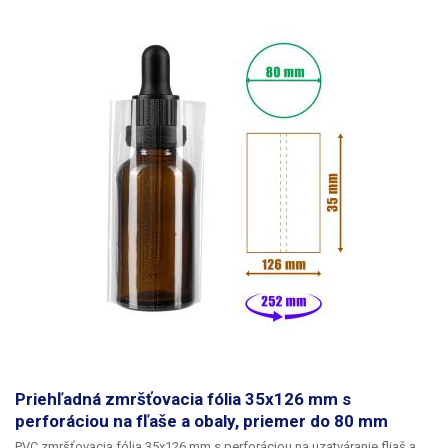
tvaru obalu, takže
ju možno použiť aj na obaly nepravidelného tvaru
alebo vyčnievajúce obaly. Fľaša na obrázku je len ilustračná,
PVC fóliu
možno použiť na akékoľvek podobné fľaše, obaly, rúrky s priemerom do
75 mm.
Na zmršťovanie je ideálne použiť teplovzdušnú pištoľ spolu s
nástavcom. Fľaša nie je súčasťou balenia.
Balenie:
1ks PVC zmršťovacia
fólia 40x118mm
Priehľadná zmršťovacia fólia 35x126 mm s
perforáciou na fľaše a obaly, priemer do 80 mm
PVC zmršťovacia fólia 35x126 mm s perforáciou na uzatváranie fliaš a