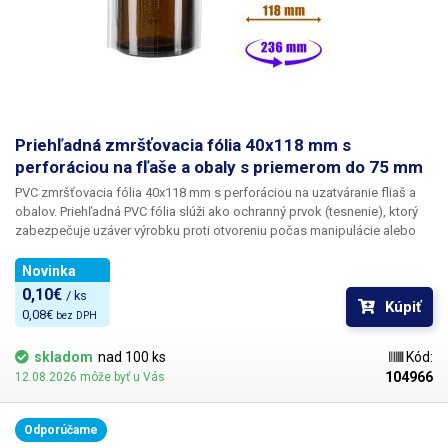
Priehľadná zmršťovacia fólia 40x118 mm s
perforáciou na fľaše a obaly s priemerom do 75 mm
PVC zmršťovacia fólia 40x118 mm s perforáciou na uzatváranie fliaš a
obalov.
Priehľadná PVC fólia slúži ako ochranný prvok (tesnenie), ktorý
zabezpečuje uzáver výrobku proti otvoreniu
počas manipulácie alebo
prepravy. Výrobok s neporušenou fóliou znamená pre zákazníka
originálne zabalený výrobok, ktorý nebol nikdy otvorený a použitý. Fóliu
Novinka
možno použiť na sklenené fľaštičky, fľaštičky s kvapkadlom, skúmavky,
0,10€ 
/ ks
Kúpiť
hrdlá fliaš atď. Fólia sa vždy prispôsobí tvaru obalu.
Fólia so šírkou 118
0,08€ 
bez DPH
mm je vhodná na fľaše s priemerom do 75 mm
, po zahriatí
teplovzdušnou pištoľou sa fólia zmrští a prispôsobí sa šírke obalu a
skladom
nad 100 ks
Kód:
jeho tvaru, maximálny pomer zmrštenia je 1:2.
Priehľadná fólia tvorí
104966
12.08.2026 môže byť u Vás
zmršťovací obal,
ktorý možno jednoducho nasunúť na fľašu a potom
zmrštiť pomocou teplovzdušnej pištole alebo tepelného tunela. Fólia
má perforáciu, takže zmršťovaciu fóliu možno z fľaše odstrániť
Odporúčame
odtrhnutím perforovanej časti.
Pri zmršťovaní sa fólia vždy prispôsobí