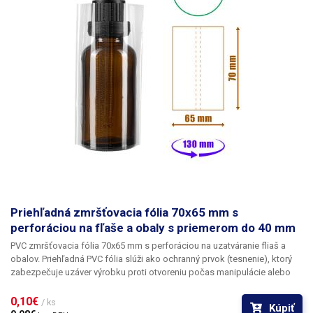
nástavcom. Fľaša nie je súčasťou balenia.
Balenie:
1ks PVC zmršťovacia
fólia 70x55mm.
Priehľadná zmršťovacia fólia 70x65 mm s
perforáciou na fľaše a obaly s priemerom do 40 mm
PVC zmršťovacia fólia 70x65 mm s perforáciou na uzatváranie fliaš a
obalov.
Priehľadná PVC fólia slúži ako ochranný prvok (tesnenie), ktorý
zabezpečuje uzáver výrobku proti otvoreniu
počas manipulácie alebo
prepravy. Výrobok s neporušenou fóliou znamená pre zákazníka
originálne zabalený výrobok, ktorý nebol nikdy otvorený a použitý. Fóliu
0,10€ 
/ ks
Kúpiť
možno použiť na sklenené fľaštičky, fľaštičky s kvapkadlom, skúmavky,