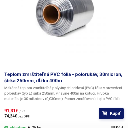
Pomer zmrštenia: 1,6: 1 Typ fólie: PVC Tvar: polorukáv (L) Vnútorný
priemer role: 33mm Farba: transparentná Obrázok je iba ilustratívny.
Teplom zmrštiteľná PVC fólia - polorukáv, 30micron,
šírka 250mm, dĺžka 400m
Mäkčená teplom zmrštiteľná polyvinylchloridová (PVC) fólia v
prevedení
polorukáv (typ L) šírka 250mm, v návine 400m na kotúči.
Hrúbka
materiálu j
e 30 mikrónov
(0,030mm). Pomer zmršťovania tejto PVC fólia
je 1,6: 1 Fólie vyrábané z PVC skvele fixujú tovar a majú výnimočnú
zmrštiteľnosť už pri nízkych teplotách (od 90 ° C). PVC fólie sú
91,31€ 
/ ks
Kúpiť
transparentné, bez zápachu, vysoko odolné a nepriepustné. PVC fólie pri
74,24€ 
bez DPH
zmršťovaní dokonale kopírujú tvar produktu, preto sú vhodné pre
balenie i tvarovo náročných výrobkov. K zmršteniu je potrebné
skladom
6-25 ks
Kód: