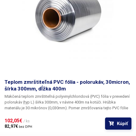
Šírka: 300mm Hrúbka: 30 mikrónov (0,030mm) Teplota zmrštenia:> 90 ° C
Pomer zmrštenia: 1,6: 1 Typ fólie: PVC Tvar: polorukáv (L) Vnútorný
priemer role: 33mm Farba: transparentná Obrázok je iba ilustratívny.
Teplom zmrštiteľná PVC fólia - polorukáv, 30micron,
šírka 300mm, dĺžka 400m
Mäkčená teplom zmrštiteľná polyvinylchloridová (PVC) fólia v
prevedení
polorukáv (typ L) šírka 300mm, v návine 400m na kotúči.
Hrúbka
materiálu je
30 mikrónov
(0,030mm). Pomer zmršťovania tejto PVC fólie
je 1,6: 1. Fólie vyrábané z PVC skvele fixujú tovar a majú výnimočnú
zmrštiteľnosť už pri nízkych teplotách (od 90 ° C). PVC fólie sú
102,05€ 
/ ks
Kúpiť
transparentné, bez zápachu, vysoko odolné a nepriepustné. PVC fólie pri
82,97€ 
bez DPH
zmršťovaní dokonale kopírujú tvar produktu, preto sú vhodné pre