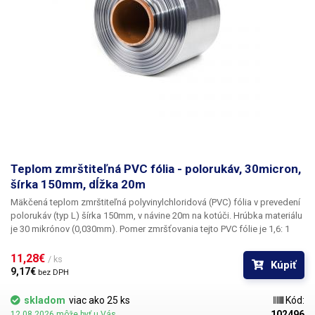
PVC Tvar: polorukáv (L) Vnútorný priemer role: 75mm Farba:
transparentná
Teplom zmrštiteľná PVC fólia - polorukáv, 30micron,
šírka 150mm, dĺžka 20m
Mäkčená teplom zmrštiteľná polyvinylchloridová (PVC) fólia
v prevedení
polorukáv
(typ L)
šírka 150mm, v návine 20m
na kotúči. Hrúbka materiálu
je
30 mikrónov
(0,030mm). Pomer zmršťovania tejto PVC fólie je 1,6: 1
Fólie vyrábané z PVC skvele fixujú tovar a majú výnimočnú zmrštiteľnosť
už pri nízkych teplotách (od 90 ° C). PVC fólie sú transparentné, bez
11,28€ 
/ ks
Kúpiť
zápachu, vysoko odolné a nepriepustné. PVC fólie pri zmršťovaní
9,17€ 
bez DPH
dokonale kopírujú tvar produktu, preto sú vhodné pre balenie i tvarovo
náročných výrobkov. K zmršteniu je potrebné rovnomerné pôsobenie
skladom
viac ako 25 ks
Kód:
teplotou vyššou ako 90 ° C - ideálne za použitia tzv. teplovzdušnej
102496
12.08.2026 môže byť u Vás