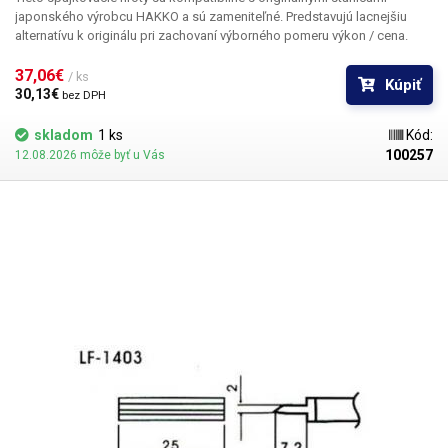
japonského výrobcu HAKKO a sú zameniteľné. Predstavujú lacnejšiu
alternatívu k originálu pri zachovaní výborného pomeru výkon / cena.
37,06€ 
/ ks
Kúpiť
30,13€ 
bez DPH
skladom
1 ks
Kód:
100257
12.08.2026 môže byť u Vás