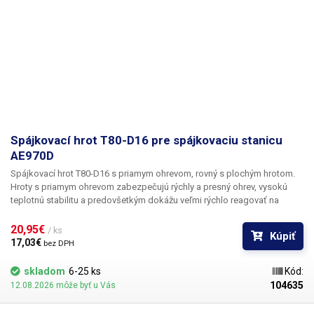
Spájkovací hrot T80-D16 pre spájkovaciu stanicu
AE970D
Spájkovací hrot T80-D16 s priamym ohrevom, rovný s plochým hrotom.
Hroty s priamym ohrevom zabezpečujú rýchly a presný ohrev, vysokú
teplotnú stabilitu a predovšetkým dokážu veľmi rýchlo reagovať na
zmeny zaťaženia hrotu pri spájkovaní väčších medených plôch na
doskách plošných spojov, konektorov alebo drôtov s veľkým prierezom.
20,95€ 
/ ks
Kúpiť
Telo spájkovacieho hrotu je vyrobené z nehrdzavejúcej ocele, medený
17,03€ 
bez DPH
hrot je galvanicky pokovovaný chrómom.
Pozor, hroty T80 sú určené
výlučne pre spájkovacie stanice ATETOOL. Hroty T60 a T80 nie sú
skladom
6-25 ks
Kód:
navzájom kompatibilné.
Rozmery: 98x6 mm
Obsah balenia:
1ks hrot T80-
104635
12.08.2026 môže byť u Vás
D16