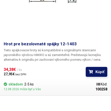
Hrot pre bezolovnaté spájky 12-1403
Tieto spájkovacie hroty sú kompatibilné s originálnymi stanicami
japonského výrobcu HAKKO a sú zameniteľné. Predstavujú lacnejšiu
alternatívu k originálu pri zachovaní výborného pomeru výkon / cena.
34,38€ 
/ ks
Kúpiť
27,95€ 
bez DPH
skladom
2-5 ks
Kód:
100258
12.08.2026 môže byť u Vás