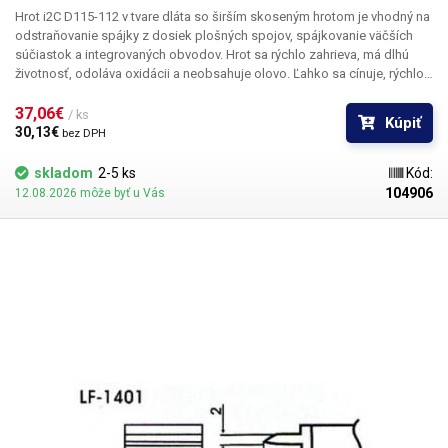
Hrot i2C D115-112 v tvare dláta
so širším skoseným hrotom je vhodný na
odstraňovanie spájky z dosiek plošných spojov, spájkovanie väčších
súčiastok a integrovaných obvodov. Hrot sa rýchlo zahrieva, má dlhú
životnosť, odoláva oxidácii a neobsahuje olovo. Ľahko sa cínuje, rýchlo
prenáša teplo a rýchlo obnovuje požadovanú teplotu. Konštrukcia Plug
and Play umožňuje jednoduché a rýchle použitie a zvyšuje efektivitu
37,06€ 
/ ks
Kúpiť
práce. Hrot je vhodný na širokú škálu aplikácií. Hrot má dĺžku 3,5 mm a
30,13€ 
bez DPH
šírku 0,8 mm a je vyrobený z vysoko kvalitnej zliatiny, ktorá zaručuje dlhú
životnosť. Hrot je kompatibilný s pájacou stanicou - i2C-2SCNi ESD
skladom
2-5 ks
Kód:
Balenie: 1 ks
104906
12.08.2026 môže byť u Vás