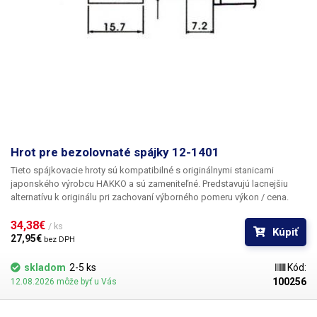
Hrot pre bezolovnaté spájky 12-1401
Tieto spájkovacie hroty sú kompatibilné s originálnymi stanicami
japonského výrobcu HAKKO a sú zameniteľné. Predstavujú lacnejšiu
alternatívu k originálu pri zachovaní výborného pomeru výkon / cena.
34,38€ 
/ ks
Kúpiť
27,95€ 
bez DPH
skladom
2-5 ks
Kód:
100256
12.08.2026 môže byť u Vás