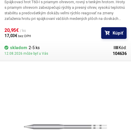
Spájkovací hrot T60-I s priamym ohrevom, rovný s tenkým hrotom.
Hroty
s priamym ohrevom zabezpečujú rýchly a presný ohrev, vysokú teplotnú
stabilitu a predovšetkým dokážu veľmi rýchlo reagovať na zmeny
zaťaženia hrotu pri spájkovaní väčších medených plôch na doskách
plošných spojov, konektorov alebo vodičov s veľkým prierezom. Telo
spájkovacieho hrotu je vyrobené z nehrdzavejúcej ocele, medený hrot je
20,95€ 
/ ks
Kúpiť
galvanicky pokovovaný chrómom.
Pozor, hroty T60 sú určené výlučne
17,03€ 
bez DPH
pre spájkovacie stanice ATETOOL. Hroty T60 a T80 nie sú navzájom
kompatibilné.
Rozmery: 124x8 mm
Obsah balenia:
1ks hrot T60-I
skladom
2-5 ks
Kód:
104636
12.08.2026 môže byť u Vás