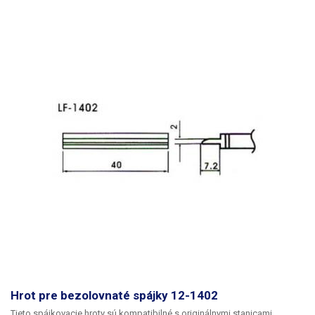
Hrot pre bezolovnaté spájky 12-1402
Tieto spájkovacie hroty sú kompatibilné s originálnymi stanicami