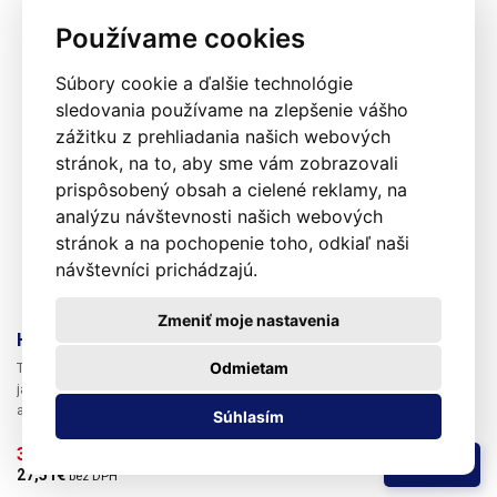
Používame cookies
Súbory cookie a ďalšie technológie
sledovania používame na zlepšenie vášho
zážitku z prehliadania našich webových
stránok, na to, aby sme vám zobrazovali
prispôsobený obsah a cielené reklamy, na
analýzu návštevnosti našich webových
stránok a na pochopenie toho, odkiaľ naši
návštevníci prichádzajú.
Zmeniť moje nastavenia
Hrot pre bezolovnaté spájky LF-12D
Odmietam
Tieto spájkovacie hroty sú kompatibilné s originálnymi stanicami
japonského výrobcu HAKKO a sú zameniteľné. Predstavujú lacnejšiu
alternatívu k originálu pri zachovaní výborného pomeru výkon / cena.
Súhlasím
33,84€ 
/ ks
Kúpiť
27,51€ 
bez DPH