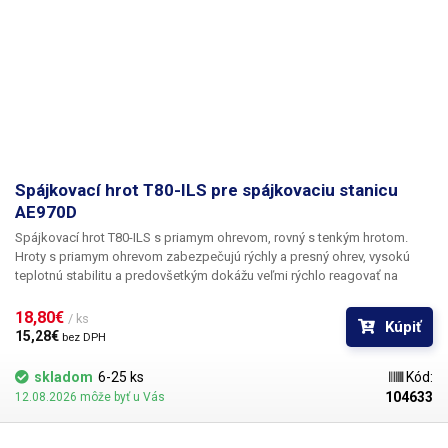
Spájkovací hrot T80-ILS pre spájkovaciu stanicu
AE970D
Spájkovací hrot T80-ILS s priamym ohrevom, rovný s tenkým hrotom.
Hroty s priamym ohrevom zabezpečujú rýchly a presný ohrev, vysokú
teplotnú stabilitu a predovšetkým dokážu veľmi rýchlo reagovať na
zmeny zaťaženia hrotu pri spájkovaní väčších medených plôch na
doskách plošných spojov, konektorov alebo vodičov s veľkým
18,80€ 
/ ks
Kúpiť
prierezom. Telo spájkovacieho hrotu je vyrobené z nehrdzavejúcej ocele,
15,28€ 
bez DPH
medený hrot je galvanicky pokovovaný chrómom.
Pozor, hroty T80 sú
určené výlučne pre spájkovacie stanice ATETOOL. Hroty T60 a T80 nie sú
skladom
6-25 ks
Kód:
navzájom kompatibilné.
Rozmery: 98x6 mm
Obsah balenia:
1ks hrot T80-
104633
12.08.2026 môže byť u Vás
ILS