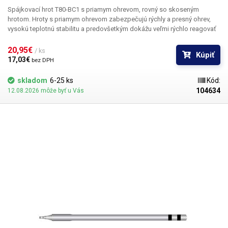
Spájkovací hrot T80-BC1 s priamym ohrevom, rovný so skoseným
hrotom.
Hroty s priamym ohrevom zabezpečujú rýchly a presný ohrev,
vysokú teplotnú stabilitu a predovšetkým dokážu veľmi rýchlo reagovať
na zmeny zaťaženia hrotu pri spájkovaní väčších medených plôch na
doskách plošných spojov, konektorov alebo drôtov s veľkým prierezom.
20,95€ 
/ ks
Kúpiť
Pozor, hroty T80 sú určené výhradne pre spájkovacie stanice ATETOOL.
17,03€ 
bez DPH
Hroty T60 a T80 nie sú navzájom kompatibilné.
Rozmery: 98x6 mm
Obsah balenia:
1ks hrot T80-BC1
skladom
6-25 ks
Kód:
104634
12.08.2026 môže byť u Vás