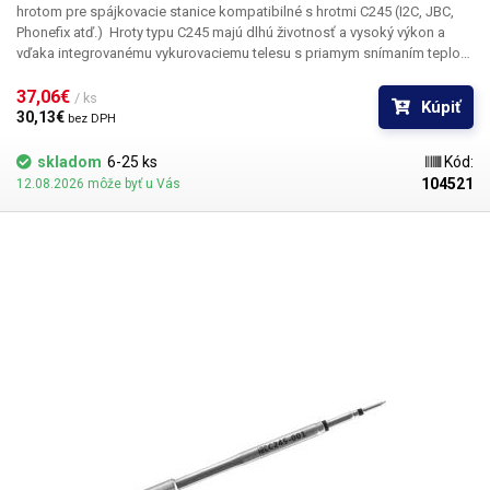
hrotom pre spájkovacie stanice kompatibilné s hrotmi C245 (I2C, JBC,
Phonefix atď.)
Hroty typu C245 majú dlhú životnosť a vysoký výkon a
vďaka integrovanému vykurovaciemu telesu s priamym snímaním teploty
je ohrev hrotu okamžitý a veľmi presný. Spájkovacia stanica dokáže v
reálnom čase snímať teplotu na hrote a regulovať výkon tak, aby bola
37,06€ 
/ ks
Kúpiť
teplota vždy stabilná a neklesala počas spájkovania, keď sa hrot
30,13€ 
bez DPH
ochladzuje dotykom spájkovacieho povrchu. Hroty sú vhodné na
spájkovanie olovnatým a bezolovnatým cínom. Telo spájkovacieho
skladom
6-25 ks
Kód:
hrotu je vyrobené z nehrdzavejúcej ocele AISI304 a medený hrot je
104521
12.08.2026 môže byť u Vás
pochrómovaný. Vo vnútri hrotu sa nachádza vykurovací prvok s
medeným jadrom a termočlánok. Táto kombinácia zaručuje veľmi rýchle
a presné zahrievanie spájkovacieho hrotu.
Obsah balenia:
1ks hrot I2C
245-003