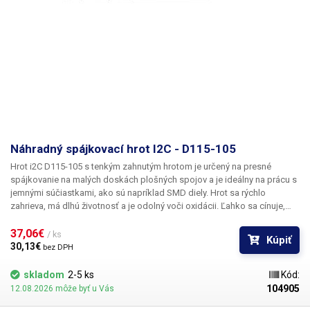
Náhradný spájkovací hrot I2C - D115-105
Hrot i2C D115-105
s tenkým zahnutým hrotom je určený na presné
spájkovanie na malých doskách plošných spojov a je ideálny na prácu s
jemnými súčiastkami, ako sú napríklad SMD diely. Hrot sa rýchlo
zahrieva, má dlhú životnosť a je odolný voči oxidácii. Ľahko sa cínuje,
rýchlo prenáša teplo a rýchlo obnovuje požadovanú teplotu. Konštrukcia
Plug and Play umožňuje jednoduché a rýchle použitie a zvyšuje efektivitu
37,06€ 
/ ks
Kúpiť
práce. Hrot je vhodný na rôzne použitia a širokú škálu aplikácií. Hrot má
30,13€ 
bez DPH
dĺžku 3,0 mm a šírku 0,5 mm a je vyrobený z vysoko kvalitnej zliatiny,
ktorá zaručuje dlhú životnosť. Hrot je kompatibilný s pájacou stanicou -
skladom
2-5 ks
Kód:
i2C-2SCNi ESD Balenie: 1 ks
104905
12.08.2026 môže byť u Vás