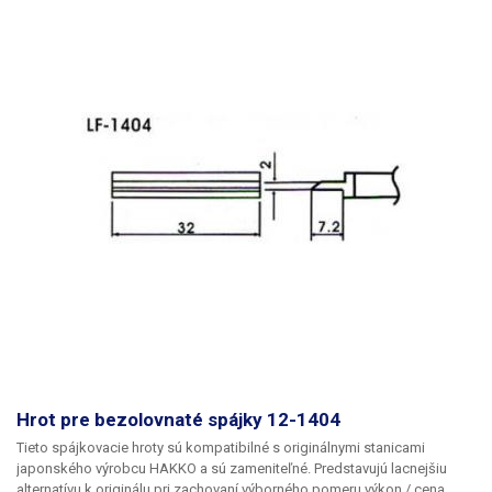
Hrot pre bezolovnaté spájky 12-1404
Tieto spájkovacie hroty sú kompatibilné s originálnymi stanicami
japonského výrobcu HAKKO a sú zameniteľné. Predstavujú lacnejšiu
alternatívu k originálu pri zachovaní výborného pomeru výkon / cena.