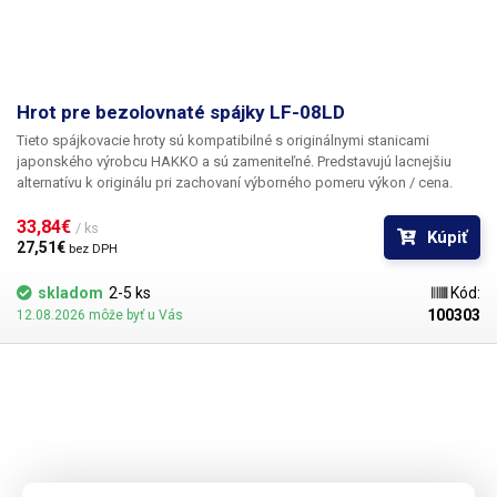
Hrot pre bezolovnaté spájky LF-08LD
Tieto spájkovacie hroty sú kompatibilné s originálnymi stanicami
japonského výrobcu HAKKO a sú zameniteľné. Predstavujú lacnejšiu
alternatívu k originálu pri zachovaní výborného pomeru výkon / cena.
33,84€ 
/ ks
Kúpiť
27,51€ 
bez DPH
skladom
2-5 ks
Kód:
100303
12.08.2026 môže byť u Vás