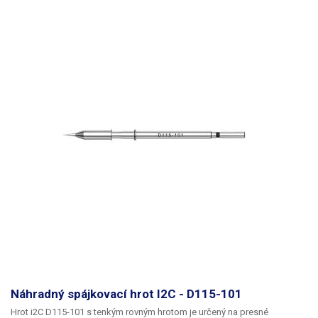
245-001
Náhradný spájkovací hrot I2C - D115-101
Hrot i2C D115-101
s tenkým rovným hrotom je určený na presné