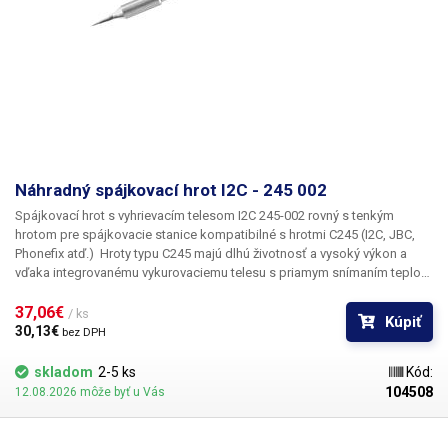
Náhradný spájkovací hrot I2C - 245 002
Spájkovací hrot s vyhrievacím telesom I2C 245-002 rovný s tenkým
hrotom pre spájkovacie stanice kompatibilné s hrotmi C245 (I2C, JBC,
Phonefix atď.)
Hroty typu C245 majú dlhú životnosť a vysoký výkon a
vďaka integrovanému vykurovaciemu telesu s priamym snímaním teploty
je ohrev hrotu okamžitý a veľmi presný. Spájkovacia stanica dokáže v
reálnom čase snímať teplotu na hrote a regulovať výkon tak, aby bola
37,06€ 
/ ks
Kúpiť
teplota vždy stabilná a neklesala počas spájkovania, keď sa hrot
30,13€ 
bez DPH
ochladzuje dotykom spájkovacieho povrchu. Hroty sú vhodné na
spájkovanie olovnatým a bezolovnatým cínom. Telo spájkovacieho
skladom
2-5 ks
Kód:
hrotu je vyrobené z nehrdzavejúcej ocele AISI304 a medený hrot je
104508
12.08.2026 môže byť u Vás
pochrómovaný. Vo vnútri hrotu sa nachádza vykurovací prvok s
medeným jadrom a termočlánok. Táto kombinácia zaručuje veľmi rýchle
a presné zahrievanie spájkovacieho hrotu.
Obsah balenia:
1ks hrot I2C