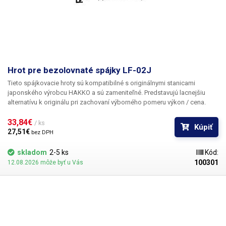
Hrot pre bezolovnaté spájky LF-02J
Tieto spájkovacie hroty sú kompatibilné s originálnymi stanicami
japonského výrobcu HAKKO a sú zameniteľné. Predstavujú lacnejšiu
alternatívu k originálu pri zachovaní výborného pomeru výkon / cena.
33,84€ 
/ ks
Kúpiť
27,51€ 
bez DPH
skladom
2-5 ks
Kód:
100301
12.08.2026 môže byť u Vás