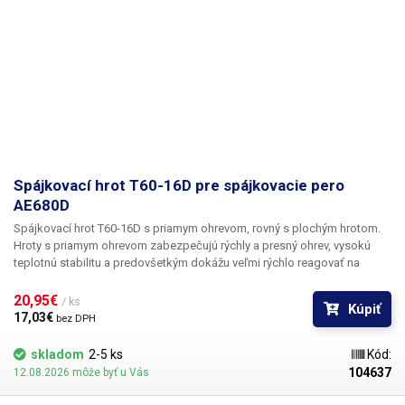
Spájkovací hrot T60-16D pre spájkovacie pero
AE680D
Spájkovací hrot T60-16D s priamym ohrevom, rovný s plochým hrotom.
Hroty s priamym ohrevom zabezpečujú rýchly a presný ohrev, vysokú
teplotnú stabilitu a predovšetkým dokážu veľmi rýchlo reagovať na
zmeny zaťaženia hrotu pri spájkovaní väčších medených plôch na
doskách plošných spojov, konektorov alebo drôtov s veľkým prierezom.
20,95€ 
/ ks
Kúpiť
Telo spájkovacieho hrotu je vyrobené z nehrdzavejúcej ocele, medený
17,03€ 
bez DPH
hrot je galvanicky pokovovaný chrómom.
Pozor, hroty T60 sú určené
výhradne pre spájkovacie stanice ATETOOL. Hroty T60 a T80 nie sú
skladom
2-5 ks
Kód:
navzájom kompatibilné.
Rozmery: 124x8 mm
Obsah balenia:
1ks hrot
104637
12.08.2026 môže byť u Vás
T60-16D