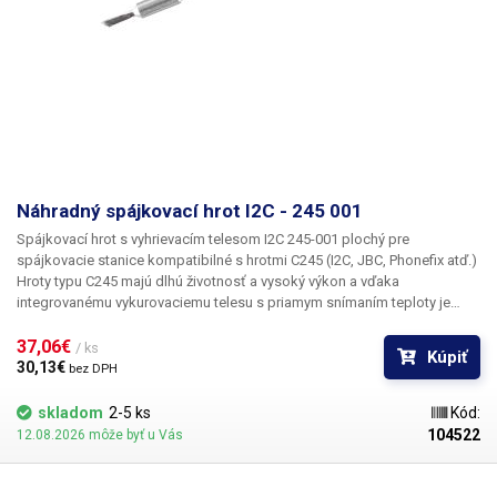
Náhradný spájkovací hrot I2C - 245 001
Spájkovací hrot s vyhrievacím telesom I2C 245-001 plochý pre
spájkovacie stanice kompatibilné s hrotmi C245 (I2C, JBC, Phonefix atď.)
Hroty typu C245 majú dlhú životnosť a vysoký výkon a vďaka
integrovanému vykurovaciemu telesu s priamym snímaním teploty je
ohrev hrotu okamžitý a veľmi presný. Spájkovacia stanica dokáže v
reálnom čase snímať teplotu na hrote a regulovať výkon tak, aby bola
37,06€ 
/ ks
Kúpiť
teplota vždy stabilná a neklesala počas spájkovania, keď sa hrot
30,13€ 
bez DPH
ochladzuje dotykom spájkovacieho povrchu. Hroty sú vhodné na
spájkovanie olovnatým a bezolovnatým cínom. Telo spájkovacieho
skladom
2-5 ks
Kód:
hrotu je vyrobené z nehrdzavejúcej ocele AISI304 a medený hrot je
104522
12.08.2026 môže byť u Vás
pochrómovaný. Vo vnútri hrotu sa nachádza vykurovací prvok s
medeným jadrom a termočlánok. Táto kombinácia zaručuje veľmi rýchle
a presné zahrievanie spájkovacieho hrotu.
Obsah balenia:
1ks hrot I2C