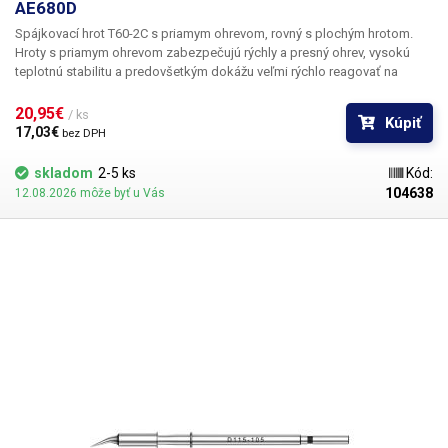
AE680D
Spájkovací hrot T60-2C s priamym ohrevom, rovný s plochým hrotom.
Hroty s priamym ohrevom zabezpečujú rýchly a presný ohrev, vysokú
teplotnú stabilitu a predovšetkým dokážu veľmi rýchlo reagovať na
zmeny zaťaženia hrotu pri spájkovaní väčších medených plôch na
doskách plošných spojov, konektorov alebo drôtov s veľkým prierezom.
20,95€ 
/ ks
Kúpiť
Telo spájkovacieho hrotu je vyrobené z nehrdzavejúcej ocele, medený
17,03€ 
bez DPH
hrot je galvanicky pokovovaný chrómom.
Pozor, hroty T60 sú určené
výhradne pre spájkovacie stanice ATETOOL. Hroty T60 a T80 nie sú
skladom
2-5 ks
Kód:
navzájom kompatibilné.
Rozmery: 124x8 mm
Obsah balenia:
1ks hrot
104638
12.08.2026 môže byť u Vás
T60-2C