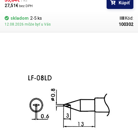
/ ks
Kúpiť
27,51€ 
bez DPH
skladom
2-5 ks
Kód:
100302
12.08.2026 môže byť u Vás