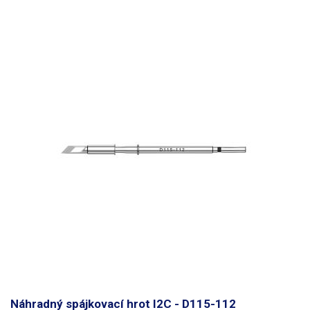
Náhradný spájkovací hrot I2C - D115-112