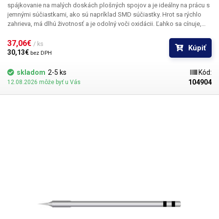
spájkovanie na malých doskách plošných spojov a je ideálny na prácu s
jemnými súčiastkami, ako sú napríklad SMD súčiastky. Hrot sa rýchlo
zahrieva, má dlhú životnosť a je odolný voči oxidácii. Ľahko sa cínuje,
rýchlo prenáša teplo a rýchlo obnovuje požadovanú teplotu. Konštrukcia
Plug and Play umožňuje jednoduché a rýchle použitie a zvyšuje efektivitu
37,06€ 
/ ks
Kúpiť
práce. Hrot je vhodný na rôzne použitia a širokú škálu aplikácií. Hrot má
30,13€ 
bez DPH
dĺžku 2,0 mm a šírku 0,3 mm a je vyrobený z vysoko kvalitnej zliatiny,
ktorá zaručuje dlhú životnosť. Hrot je kompatibilný s pájacou stanicou -
skladom
2-5 ks
Kód:
i2C-2SCNi ESD Balenie: 1 ks
104904
12.08.2026 môže byť u Vás