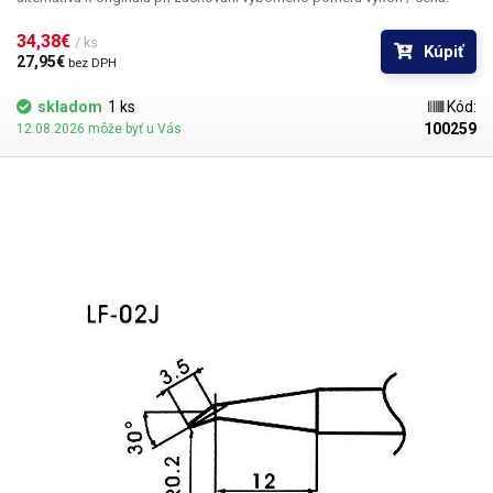
34,38€ 
/ ks
Kúpiť
27,95€ 
bez DPH
skladom
1 ks
Kód:
100259
12.08.2026 môže byť u Vás