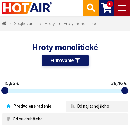
0
Spájkovanie
Hroty
Hroty monolitické
Hroty monolitické
Filtrovanie 
15,85 €
36,46 €
 Predvolené radenie
 Od najlacnejšieho
 Od najdrahšieho