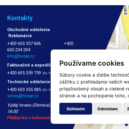
Kontakty
Obchodné oddelenie
Reklamácie
+420 603 357 606 +420
605 234 204
info@hotair.cz
Používame cookies
Fakturačné a expedičné oddelenie
+420 605 259 759
(Po–Pia: 7:30 – 15:00)
Súbory cookie a ďalšie technol
zážitku z prehliadania našich 
Technické oddelenie
prispôsobený obsah a cielené r
+420 603 355 085
(Po–Pia: 8:00 – 16:00)
stránok a na pochopenie toho, o
servis@hotair.cz
Výdaj tovaru (Ostrava): Po-Pia: 8:00 -
Súhlasím
Odmietam
16:00
Platba len v hotovosti