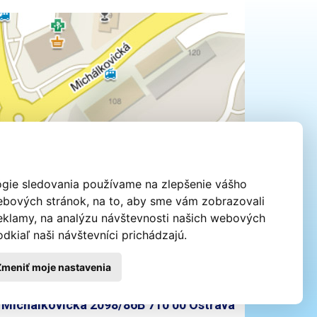
ógie sledovania používame na zlepšenie vášho
webových stránok, na to, aby sme vám zobrazovali
eklamy, na analýzu návštevnosti našich webových
dkiaľ naši návštevníci prichádzajú.
Zmeniť moje nastavenia
Michálkovická 2098/86B 710 00 Ostrava