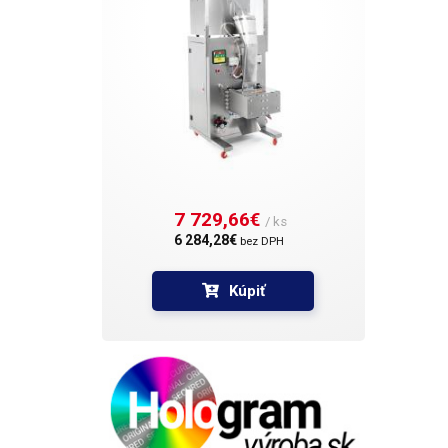
7 729,66€ 
/ ks
6 284,28€ 
bez DPH
Kúpiť