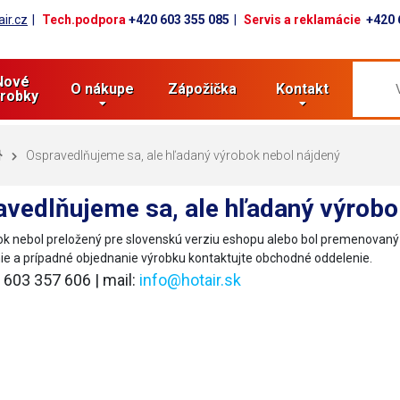
ir.cz
Tech.podpora
+420 603 355 085
Servis a reklamácie
+420 
Nové
O nákupe
Zápožička
Kontakt
robky
Ospravedlňujeme sa, ale hľadaný výrobok nebol nájdený
vedlňujeme sa, ale hľadaný výrobo
k nebol preložený pre slovenskú verziu eshopu alebo bol premenovan
ie a prípadné objednanie výrobku kontaktujte obchodné oddelenie.
0 603 357 606 | mail:
info@hotair.sk