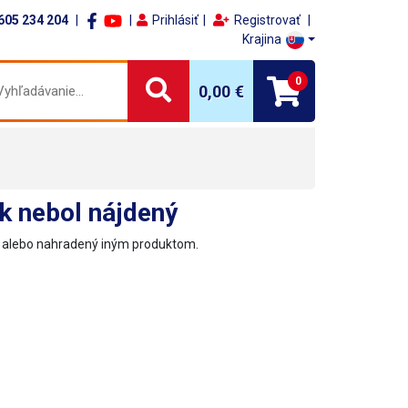
605 234 204
Prihlásiť
Registrovať
Krajina
0
0,00 €
k nebol nájdený
ý alebo nahradený iným produktom.