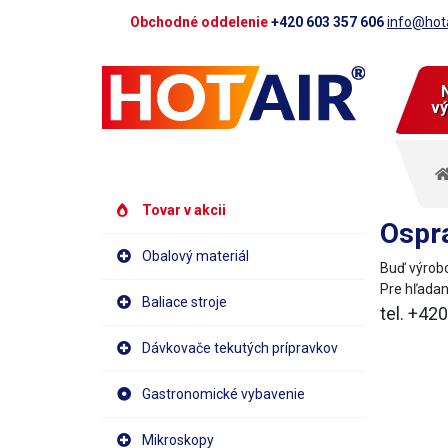
Obchodné oddelenie
+420 603 357 606
info@hota
vý
Tovar v akcii
Ospra
Obalový materiál
Buď výrobo
Pre hľadan
Baliace stroje
tel. +42
Dávkovače tekutých prípravkov
Gastronomické vybavenie
Mikroskopy