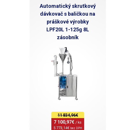
Automatický skrutkový
dávkovač s baličkou na
práškové výrobky
LPF20L 1-125g 8L
zásobník
11 834,96€
7 100,97€ 
/ ks
5 773,14€ 
bez DPH