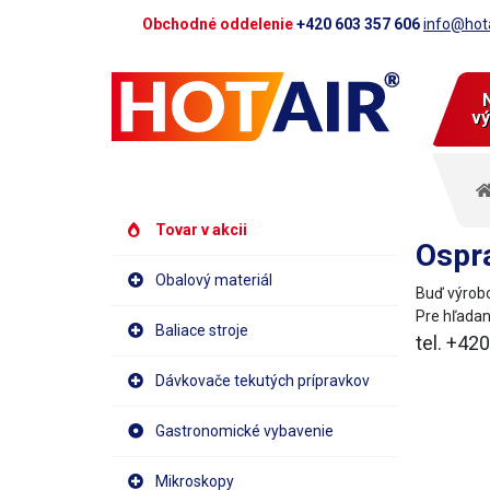
Obchodné oddelenie
+420 603 357 606
info@hota
vý
Tovar v akcii
Ospra
Obalový materiál
Buď výrobo
Pre hľadan
Baliace stroje
tel. +42
Dávkovače tekutých prípravkov
Gastronomické vybavenie
Mikroskopy