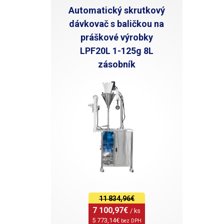
Automatický skrutkový
dávkovač s baličkou na
práškové výrobky
LPF20L 1-125g 8L
zásobník
11 834,96€
7 100,97€ 
/ ks
5 773,14€ 
bez DPH