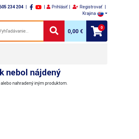
605 234 204
Prihlásiť
Registrovať
Krajina
0
0,00 €
k nebol nájdený
ý alebo nahradený iným produktom.