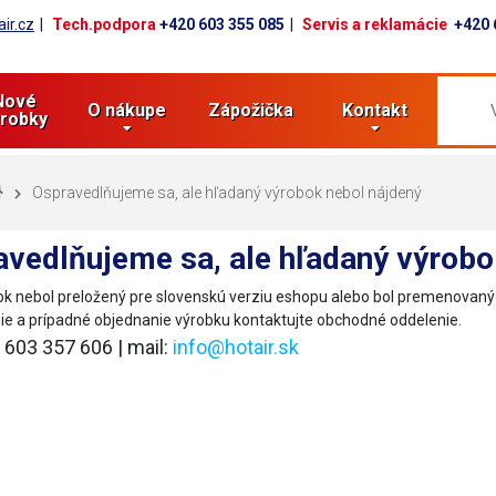
ir.cz
Tech.podpora
+420 603 355 085
Servis a reklamácie
+420 
Nové
O nákupe
Zápožička
Kontakt
robky
Ospravedlňujeme sa, ale hľadaný výrobok nebol nájdený
vedlňujeme sa, ale hľadaný výrobo
k nebol preložený pre slovenskú verziu eshopu alebo bol premenovan
ie a prípadné objednanie výrobku kontaktujte obchodné oddelenie.
0 603 357 606 | mail:
info@hotair.sk