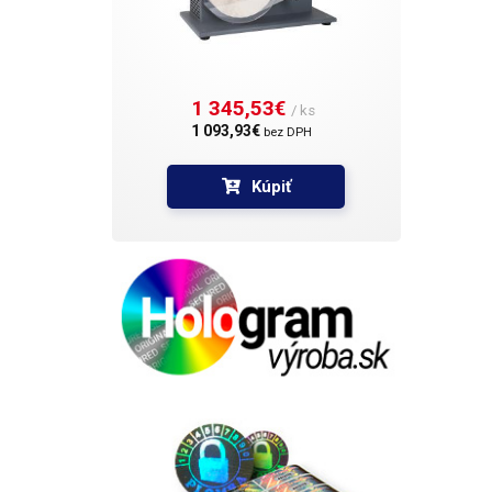
1 345,53€ 
/ ks
1 093,93€ 
bez DPH
Kúpiť