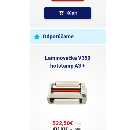
Kúpiť
Odporúčame
Laminovačka V350
hotstamp A3 +
532,50€ 
/ ks
432,93€ 
bez DPH