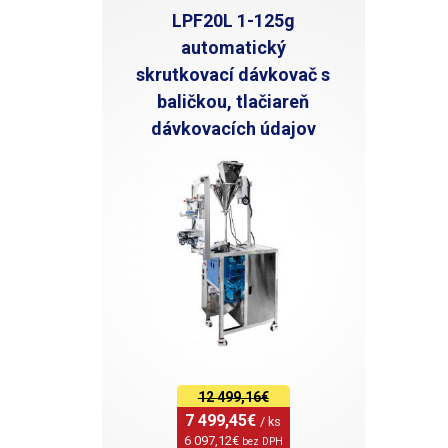
LPF20L 1-125g
automatický
skrutkovací dávkovač s
baličkou, tlačiareň
dávkovacích údajov
12 499,16€
7 499,45€ 
/ ks
6 097,12€ 
bez DPH