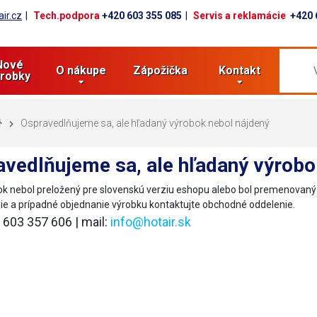
ir.cz
Tech.podpora
+420 603 355 085
Servis a reklamácie
+420 
Nové
O nákupe
Zápožička
Kontakt
robky
Ospravedlňujeme sa, ale hľadaný výrobok nebol nájdený
vedlňujeme sa, ale hľadaný výrobo
k nebol preložený pre slovenskú verziu eshopu alebo bol premenovan
ie a prípadné objednanie výrobku kontaktujte obchodné oddelenie.
0 603 357 606 | mail:
info@hotair.sk