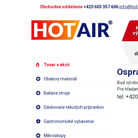
Obchodné oddelenie
+420 603 357 606
info@hota
vý
Tovar v akcii
Ospra
Obalový materiál
Buď výrobo
Pre hľadan
Baliace stroje
tel. +42
Dávkovače tekutých prípravkov
Gastronomické vybavenie
Mikroskopy