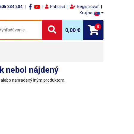
605 234 204
Prihlásiť
Registrovať
Krajina
0
0,00 €
k nebol nájdený
ý alebo nahradený iným produktom.