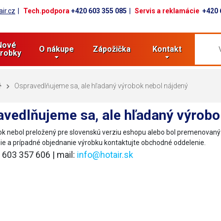
ir.cz
Tech.podpora
+420 603 355 085
Servis a reklamácie
+420 
Nové
O nákupe
Zápožička
Kontakt
robky
Ospravedlňujeme sa, ale hľadaný výrobok nebol nájdený
vedlňujeme sa, ale hľadaný výrobo
k nebol preložený pre slovenskú verziu eshopu alebo bol premenovan
ie a prípadné objednanie výrobku kontaktujte obchodné oddelenie.
0 603 357 606 | mail:
info@hotair.sk