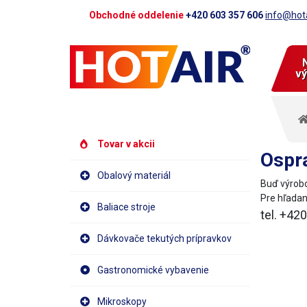
Obchodné oddelenie
+420 603 357 606
info@hota
vý
Tovar v akcii
Ospra
Obalový materiál
Buď výrobo
Pre hľadan
Baliace stroje
tel. +42
Dávkovače tekutých prípravkov
Gastronomické vybavenie
Mikroskopy