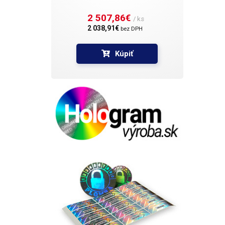
2 507,86€ 
/ ks
2 038,91€ 
bez DPH
Kúpiť