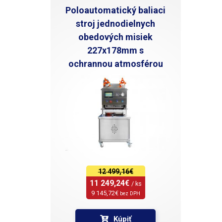
Poloautomatický baliaci
stroj jednodielnych
obedových misiek
227x178mm s
ochrannou atmosférou
12 499,16€
11 249,24€ 
/ ks
9 145,72€ 
bez DPH
Kúpiť