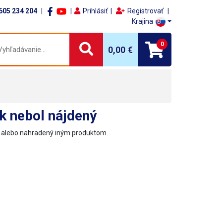
605 234 204
Prihlásiť
Registrovať
Krajina
0
0,00 €
k nebol nájdený
ý alebo nahradený iným produktom.