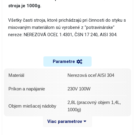
stroja je 1000g.
Všetky časti stroja, ktoré prichádzajú pri činnosti do styku s
mixovaným materiálom sú vyrobené z "potravinárske"
nereze: NEREZOVÁ OCEĽ 1.4301, ČSN 17 240, AISI 304.
Parametre
Materiál
Nerezová oceľ AISI 304
Príkon a napájanie
230V 100W
2,8L (pracovný objem 1,4L,
Objem miešacej nádoby
1000g)
Viac parametrov
Rýchlosť otáčok
4-60ot/min)