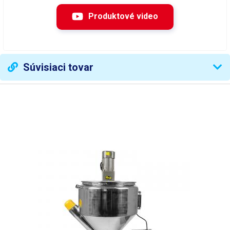
Časovač
1s - 99h
Produktové video
Rozmery
56x32x45cm (ŠxVxH)
Hmotnosť
15kg
Súvisiaci tovar
Hmotnosť balenia [kg]:
20 kg