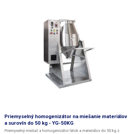
stenu zásobníka z nehrdzavejúcej ocele nedochádza k popáleniu alebo
spáleniu dávkovanej látky. Zásobník je vybavený aj elektrickým
miešadlom na kontinuálne miešanie dávkovanej látky. Miešadlo je
poháňané motorom s reguláciou otáčok v rozsahu 6 - 60 ot/min.
Miešanie je plynulé a možno ho nastaviť na veľmi nízke otáčky. Zásobník
je pripojený k plničke jej pripevnením k ráfiku pomocou uťahovacej
spojky, ktorá je súčasťou balenia plničky. Priemer ráfika vyhrievanej
násypky má rovnaký priemer ako základná verzia dodávaná s plničkami.
Celá násypka vrátane miešacích lopatiek je vyrobená z nehrdzavejúcej
ocele, ktorá je vhodná na styk s potravinami. Jednotku možno
jednoducho vymeniť za pôvodnú základnú misku na 50-1000 ml, 300-
2500 ml a 1000-4000 ml piestových plničiek. Okraj vyhrievanej vaničky má
rovnaký priemer ako základná verzia dodávaná s plničkami.
Priemyselný homogenizátor na miešanie materiálov
a surovín do 50 kg - YG-50KG
Priemyselný miešač a homogenizátor látok a materiálov do 50 kg z