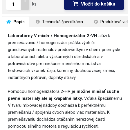
Vložiť do košíka
ks
 Popis
 Technická špecifikácia
 Produktové vid
​Laboratórny V mixér / Homogenizátor 2-VH
slúži k
premiešavaniu / homogenizácii práškových či
granulovaných materiálov predovšetkým v chem. priemysle
a laboratóriách alebo výskumných strediskách a v
potravinárstve pre miešanie menšieho množstva
testovacích vzoriek: čaju, koreniny, dochucovacej zmesi,
instantných potravín, doplnky stravy.
Pomocou homogenizátora 2-HV
je možné miešať suché
pevné materiály ale aj kvapalné látky.
Vďaka špeciálnemu
V tvaru mixovacej nádoby dochádza k perfektnému
premiešaniu / spojeniu dvoch alebo viac materiálov. K
premiešavaniu dochádza otáčaním nerezovej časti
pomocou silného motora s reguláciou rýchlosti.