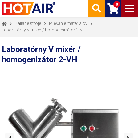
0
Baliace stroje
Miešanie materiálov
Laboratórny V mixér / homogenizátor 2-VH
Laboratórny V mixér /
homogenizátor 2-VH