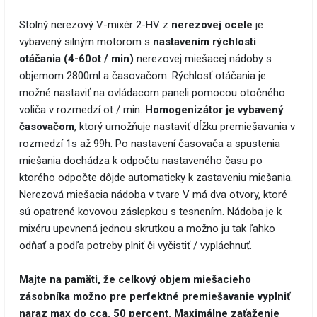
Stolný nerezový V-mixér 2-HV z
nerezovej ocele
je
vybavený silným motorom s
nastavením rýchlosti
otáčania (4-60ot / min)
nerezovej miešacej nádoby s
objemom 2800ml a časovačom. Rýchlosť otáčania je
možné nastaviť na ovládacom paneli pomocou otočného
voliča v rozmedzí ot / min.
Homogenizátor je vybavený
časovačom
, ktorý umožňuje nastaviť dĺžku premiešavania v
rozmedzí 1s až 99h. Po nastavení časovača a spustenia
miešania dochádza k odpočtu nastaveného času po
ktorého odpočte dôjde automaticky k zastaveniu miešania.
Nerezová miešacia nádoba v tvare V má dva otvory, ktoré
sú opatrené kovovou záslepkou s tesnením. Nádoba je k
mixéru upevnená jednou skrutkou a možno ju tak ľahko
odňať a podľa potreby plniť či vyčistiť / vypláchnuť.
Majte na pamäti, že celkový objem miešacieho
zásobníka možno pre perfektné premiešavanie vyplniť
naraz max do cca. 50 percent. Maximálne zaťaženie