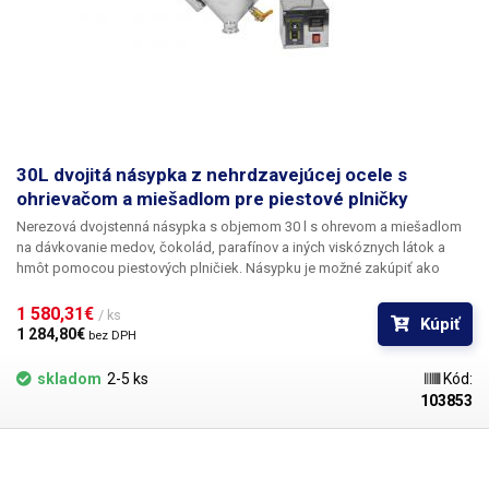
30L dvojitá násypka z nehrdzavejúcej ocele s
ohrievačom a miešadlom pre piestové plničky
Nerezová dvojstenná násypka s objemom 30 l s ohrevom a miešadlom
na dávkovanie medov, čokolád, parafínov a iných viskóznych látok a
hmôt pomocou piestových plničiek. Násypku je možné zakúpiť ako
doplnok k piestovým plničkám 50-1000 ml, 300-2500 ml, 1000-4000 ml.
Nerezová násypka s objemom 30 l je vybavená elektrickým ohrievačom,
1 580,31€ 
/ ks
Kúpiť
ktorý sa používa najmä na priebežné ohrievanie viskóznych kvapalín a
1 284,80€ 
bez DPH
látok, ktoré majú tendenciu tuhnúť pri izbovej teplote a nedajú sa
dávkovať
(vosky, čokolády, medy, maslá, oriešky
). 2,2 kW vykurovacie
skladom
2-5 ks
Kód:
teleso ohrieva vodu vo vnútri dvojstenného systému, ktorá potom cez
103853
stenu z nehrdzavejúcej ocele ohrieva obsah nádoby. Ako spätná väzba
a regulácia teploty je k nádrži pripojený snímač teploty, ktorý monitoruje
a reguluje nastavenú teplotu v rozmedzí 20 - 90 °C prostredníctvom PID
regulátora. Vďaka dvojstennej konštrukcii a ohrevu horúcou vodou cez