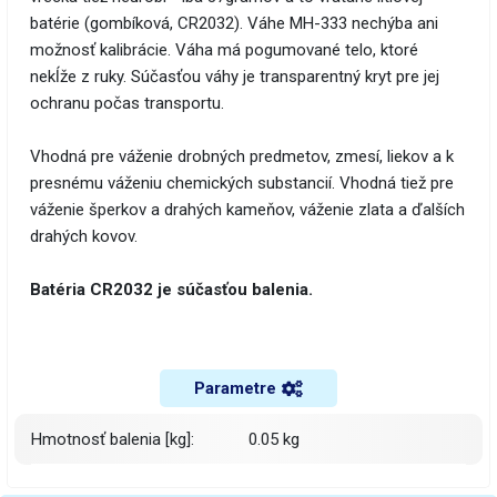
batérie (gombíková, CR2032). Váhe MH-333 nechýba ani
možnosť kalibrácie. Váha má pogumované telo, ktoré
nekĺže z ruky. Súčasťou váhy je transparentný kryt pre jej
ochranu počas transportu.
Vhodná pre váženie drobných predmetov, zmesí, liekov a k
presnému váženiu chemických substancií. Vhodná tiež pre
váženie šperkov a drahých kameňov, váženie zlata a ďalších
drahých kovov.
Batéria CR2032 je súčasťou balenia.
Parametre
Hmotnosť balenia [kg]:
0.05 kg