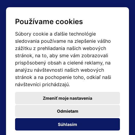
Kontakty
Používame cookies
Obchodné oddelenie Reklamácie
Súbory cookie a ďalšie technológie
+420 603 357 606 +420 605 234 204
sledovania používame na zlepšenie vášho
info@hotair.cz
zážitku z prehliadania našich webových
Fakturačné a expedičné oddelenie
stránok, na to, aby sme vám zobrazovali
+420 605 259 759
prispôsobený obsah a cielené reklamy, na
(Po–Pia: 7:30 – 15:00)
analýzu návštevnosti našich webových
Technické oddelenie
stránok a na pochopenie toho, odkiaľ naši
+420 603 355 085
(Po–Pia: 8:00 – 16:00)
návštevníci prichádzajú.
servis@hotair.cz
Výdaj tovaru (Ostrava): Po-Pia: 8:00 - 16:00
Zmeniť moje nastavenia
Platba len v hotovosti
Odmietam
Adresa predajne
Súhlasím
Michálkovická 2098/86B 710 00 Ostrava