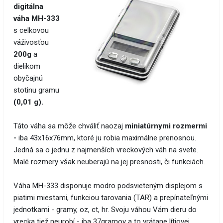
digitálna
váha MH-333
s celkovou
váživosťou
200g
a
dielikom
obyčajnú
stotinu gramu
(0,01 g).
Táto váha sa môže chváliť naozaj
miniatúrnymi rozmermi
-
iba 43x16x76mm, ktoré ju robia maximálne prenosnou.
Jedná sa o jednu z najmenších vreckových váh na svete.
Malé rozmery však neuberajú na jej presnosti, či funkciách.
Váha MH-333 disponuje modro podsvieteným displejom s
piatimi miestami, funkciou tarovania (TAR) a prepínateľnými
jednotkami - gramy, oz, ct, hr. Svoju váhou Vám dieru do
vrecka tiež neurobí - iba 37gramov a to vrátane lítiovej