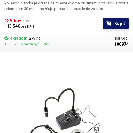
Hmotnosť balenia [kg]:
10 kg
koliesok. Vzorka je držaná na mieste dvoma pružinami proti sklu. Otvor s
priemerom 38 mm umožňuje pohľad na osvetlenie zospodu.
Priehľadnosť osvetlenia nebude zakrytá v žiadnej z dosiahnuteľných
polôh. Rozsahy posunu sú 75 mm v jednej osi a 55 mm v druhej osi.
139,65€ 
/ ks
Kúpiť
113,54€ 
bez DPH
skladom
2-5 ks
Kód:
100974
10.08.2026 môže byť u Vás