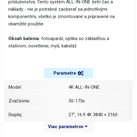
príslušenstva. Tento systém ALL-IN-ONE šetrí čas a
náklady - nie je potrebné zaoberať sa jednotlivými
komponentmi, všetko je zmontované a pripravené na
okamžité použitie.
Obsah balenia:
fotoaparát, optika so základňou a
statívom, osvetlenie, myš, kabeláž
Parametre
Model:
4K ALL-IN-ONE
Zväčšenie:
30-175x
Displej:
27", 16:9 4K 3840 × 2160
Viac parametrov
4K - 3840 × 2160px alebo
Rozlíšenie kamery/záznamu
FullHD 1920 × 1080px