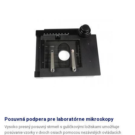
56LED, 5600K s plynulou
Osvetlenie:
reguláciou jasu
Pozorovacia vzdialenosť:
približne 80 mm
Maximálna výška optiky od
260 mm
základne:
Rozmery základne:
380x260mm
Materiály:
Prevažne kov + sklo (optika)
Dodávaný napájací adaptér
2x 12V pre kameru a
Napájanie:
osvetlenie, monitor
230V/50Hz
Posuvná podpera pre laboratórne mikroskopy
Celková hmotnosť:
8 kg
Vysoko presný posuvný strmeň s guličkovými ložiskami umožňuje
posúvanie vzorky v dvoch osiach pomocou nezávislých ovládacích