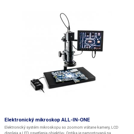
osvetľovač pre optiku so 60 LED diódami 6500K
sa používa na
osvetlenie pozorovaného exemplára priamym svetlom zhora, na
optimálne osvetlenie ho možno kombinovať s jedným flexibilným
ramenom,
osvetľovač pre optiku má 3 aretačné skrutky na upevnenie
svetla na tubus alebo objektív mikroskopu s priemerom 24-61 mm
ku
kruhovému osvetľovaču sa dodáva aj redukčný krúžok s vonkajším
závitom 46 mm, ktorý je určený pre niektoré typy mikroskopov.
Profesionálne osvetlenie je univerzálne, vhodné pre všetky bežné
mikroskopy a pozorovanie objektov a vzoriek v laboratóriách a
chemickom priemysle, v biológii, v školách, vývojových a serivných
centrách. Osvetľovacia jednotka sa môže použiť aj v iných aplikáciách,
kde sa vyžaduje smerové osvetlenie pozorovaného objektu, napríklad
ako servisná lampa pri opravách elektroniky.
Obsah balenia:
základňa s
reguláciou jasu, 2x flexibilné 45 cm rameno, 1x osvetlenie s kruhovou
optikou, napájací adaptér.
Elektronický mikroskop ALL-IN-ONE
Elektronický systém mikroskopu so zoomom vrátane kamery, LCD
displeja a LED osvetlenia objektívu
. Optika je namontovaná na