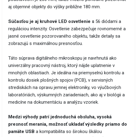
aj objemné objekty do výšky približne 180 mm.
Súčasťou je aj kruhové LED osvetlenie s
56 diódami a
reguláciou intenzity. Osvetlenie zabezpečuje rovnomerné a
jasné osvetlenie pozorovaného objektu, takže detaily sa
zobrazujú s maximálnou presnosťou.
Táto súprava digitálneho mikroskopu je navrhnutá ako
univerzálny pracovný nástroj, ktorý nájde uplatnenie v
mnohých oblastiach. Je ideálna na priemyselnú kontrolu a
kontrolu dosiek plošných spojov (PCB), v servisných
strediskách na opravu jemnej elektroniky, vo výučbových
laboratóriách, výskumných zariadeniach, ako aj v biológii a
medicíne na dokumentáciu a analýzu vzoriek.
Medzi výhody patrí jednoduchá obsluha, vysoká
presnosť merania, možnosť ukladať výsledky priamo do
pamäte USB
a kompatibilita so širokou škálou