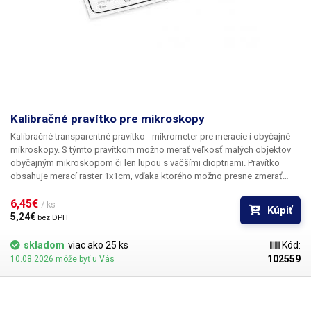
ÁNO - s kalibračnou
Kalibrácia objektívu:
tabuľkou
Rozdelenie na 2 alebo 4
Zmrazenie obrazu:
časti na porovnanie
Kalibračné pravítko pre mikroskopy
Foto/video + merania do
Ukladanie údajov:
formátu .xls
Kalibračné transparentné pravítko - mikrometer
pre meracie i obyčajné
mikroskopy. S týmto pravítkom možno merať veľkosť malých objektov
obyčajným mikroskopom či len lupou s väčšími dioptriami. Pravítko
uSB: 2x USB (myš +
obsahuje merací raster 1x1cm, vďaka ktorého možno presne zmerať
Vstupy USB:
klávesnica alebo USB Flash
rozmer s presnosťou 0,1mm (div = 0.1x0.1mm). Súčasťou pravítka je tiež
pamäť)
meranie koordinátu (os X a os Y) a meranie priemeru častíc alebo hrúbky
6,45€ 
/ ks
Kúpiť
čiar. Vhodné tiež pre skalibrovanie počítačových USB meracích
5,24€ 
bez DPH
mikroskopov z našej ponuky. Materiál: priehľadná potlačená fólia
HDMI, USB (USB pripojenie k
Rozmery: 74x44mm
skladom
viac ako 25 ks
Kód:
VIDEO výstup:
PC len ako kamera, bez
102559
10.08.2026 môže byť u Vás
meracieho softvéru)
Závit kamery/optiky:
CS