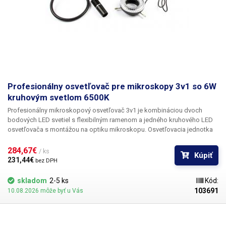
Profesionálny osvetľovač pre mikroskopy 3v1 so 6W
kruhovým svetlom 6500K
Profesionálny mikroskopový osvetľovač 3v1 je kombináciou dvoch
bodových LED svetiel s flexibilným ramenom a jedného kruhového LED
osvetľovača s montážou na optiku mikroskopu.
Osvetľovacia jednotka
pre mikroskopy pozostáva z robustnej celokovovej základne,
ktorá je
napájaná adaptérom 5 V/2 A, základňa má
dva výstupy na pripojenie
284,67€ 
/ ks
Kúpiť
jedného alebo dvoch osvetľovačov
v kombinácii jedno/dve ramená
231,44€ 
bez DPH
alebo jedno rameno/krúžkový osvetľovač. Každý výstup má samostatné
ovládanie jasu, takže si môžete nastaviť osvetlenie presne podľa svojich
skladom
2-5 ks
Kód:
potrieb. Pomocou
flexibilných ramien so 45 cm, 3W 6500K LED diódou
103691
10.08.2026 môže byť u Vás
môžete dokonale osvetliť pozorovaný objekt z jedného alebo dvoch
bodov, čím sa eliminujú nežiaduce tiene a odlesky na vzorke. Čipy LED
vytvárajú úzky lúč svetla s uhlom približne 30°, ktorý mení svoju veľkosť v
závislosti od vzdialenosti svetla od pozorovaného objektu.
kruhový