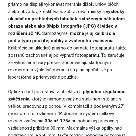
priamo na displeji vykonávať merania dĺžok, uhlov, plôch
alebo obvodov, kresliť tvary, zobrazovať mierky a
výsledky
ukladať do prehľadných tabuliek s vloženým náhľadom
obrazu alebo ako 8Mpix fotografie (JPG) či video v
rozlíšení až 4K.
Samozrejme,
možná
je aj
kalibrácia
podľa typu použitej optiky a zvoleného zväčšenia.
Kalibrácie sa ukladajú priamo do pamäte fotoaparátu, takže
zostanú zachované aj po vypnutí fotoaparátu. To zaručuje,
že vykreslené tvary presne zodpovedajú skutočným
rozmerom a výsledné merania sú plne spoľahlivé pre
laboratórne a priemyselné použitie.
Optická časť pozostáva z objektívu s
plynulou reguláciou
zväčšenia
, ktorý je namontovaný na stabilnom stojane s
veľkou pracovnou plochou. V kombinácii s dodávaným 27"
monitorom s rozlíšením 4K dosahuje systém celkový
rozsah zväčšenia
30× až 175×
pri pohodlnej pracovnej
vzdialenosti približne 80 mm. Maximálna výška optiky nad
podstavcom je 260 mm, takže možno pohodlne pozorovať