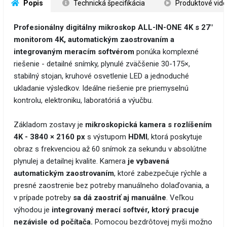
 Popis
 Technická špecifikácia
 Produktové vid
Profesionálny digitálny mikroskop ALL-IN-ONE 4K s 27"
monitorom 4K, automatickým zaostrovaním a
integrovaným meracím softvérom
ponúka komplexné
riešenie - detailné snímky, plynulé zväčšenie 30-175×,
stabilný stojan, kruhové osvetlenie LED a jednoduché
ukladanie výsledkov. Ideálne riešenie pre priemyselnú
kontrolu, elektroniku, laboratóriá a výučbu.
Základom zostavy je
mikroskopická kamera s rozlíšením
4K - 3840 × 2160 px
s výstupom
HDMI
, ktorá poskytuje
obraz s frekvenciou až 60 snímok za sekundu v absolútne
plynulej a detailnej kvalite. Kamera
je vybavená
automatickým zaostrovaním
, ktoré zabezpečuje rýchle a
presné zaostrenie bez potreby manuálneho dolaďovania, a
v prípade potreby
sa dá zaostriť aj manuálne
. Veľkou
výhodou je
integrovaný merací softvér, ktorý pracuje
nezávisle od počítača.
Pomocou bezdrôtovej myši možno