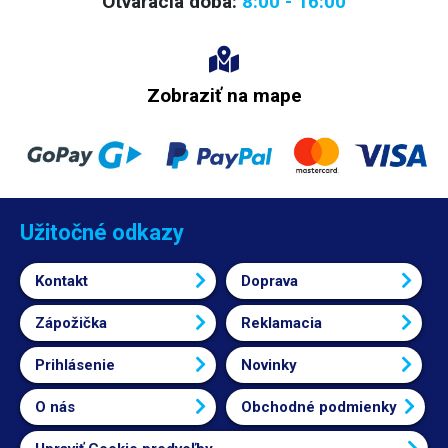
Otváracia doba:
8:00 - 16:00
Zobraziť na mape
Užitočné odkazy
Kontakt
Doprava
Zápožička
Reklamacia
Prihlásenie
Novinky
O nás
Obchodné podmienky