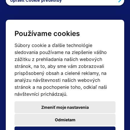
Upraviť Cookie predvoľby
Kontakty
Používame cookies
Obchodné oddelenie Reklamácie
Súbory cookie a ďalšie technológie
+420 603 357 606 +420 605 234 204
sledovania používame na zlepšenie vášho
info@hotair.cz
zážitku z prehliadania našich webových
Fakturačné a expedičné oddelenie
stránok, na to, aby sme vám zobrazovali
+420 605 259 759
(Po–Pia: 7:30 – 15:00)
prispôsobený obsah a cielené reklamy, na
analýzu návštevnosti našich webových
Technické oddelenie
stránok a na pochopenie toho, odkiaľ naši
+420 603 355 085
(Po–Pia: 8:00 – 16:00)
návštevníci prichádzajú.
servis@hotair.cz
Výdaj tovaru (Ostrava): Po-Pia: 8:00 - 16:00
Zmeniť moje nastavenia
Platba len v hotovosti
Odmietam
Adresa predajne