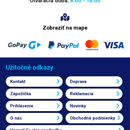
Otváracia doba:
8:00 - 16:00
Zobraziť na mape
Užitočné odkazy
Kontakt
Doprava
Zápožička
Reklamacia
Prihlásenie
Novinky
O nás
Obchodné podmienky