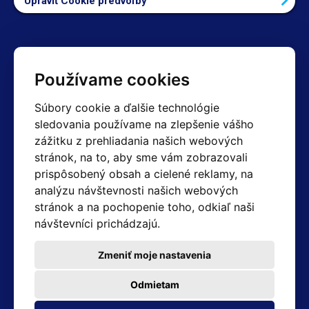
Upraviť Cookie predvoľby
Kontakty
Používame cookies
Obchodné oddelenie Reklamácie
Súbory cookie a ďalšie technológie
+420 603 357 606 +420 605 234 204
sledovania používame na zlepšenie vášho
info@hotair.cz
zážitku z prehliadania našich webových
Fakturačné a expedičné oddelenie
stránok, na to, aby sme vám zobrazovali
+420 605 259 759
(Po–Pia: 7:30 – 15:00)
prispôsobený obsah a cielené reklamy, na
analýzu návštevnosti našich webových
Technické oddelenie
stránok a na pochopenie toho, odkiaľ naši
+420 603 355 085
(Po–Pia: 8:00 – 16:00)
návštevníci prichádzajú.
servis@hotair.cz
Výdaj tovaru (Ostrava): Po-Pia: 8:00 - 16:00
Zmeniť moje nastavenia
Platba len v hotovosti
Odmietam
Adresa predajne