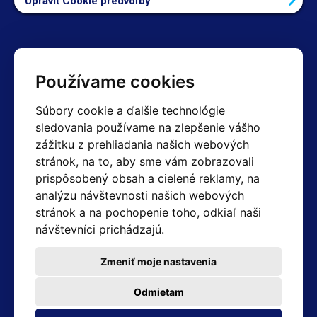
Upraviť Cookie predvoľby
Kontakty
Používame cookies
Obchodné oddelenie Reklamácie
Súbory cookie a ďalšie technológie
+420 603 357 606 +420 605 234 204
sledovania používame na zlepšenie vášho
info@hotair.cz
zážitku z prehliadania našich webových
Fakturačné a expedičné oddelenie
stránok, na to, aby sme vám zobrazovali
+420 605 259 759
(Po–Pia: 7:30 – 15:00)
prispôsobený obsah a cielené reklamy, na
analýzu návštevnosti našich webových
Technické oddelenie
stránok a na pochopenie toho, odkiaľ naši
+420 603 355 085
(Po–Pia: 8:00 – 16:00)
návštevníci prichádzajú.
servis@hotair.cz
Výdaj tovaru (Ostrava): Po-Pia: 8:00 - 16:00
Zmeniť moje nastavenia
Platba len v hotovosti
Odmietam
Adresa predajne