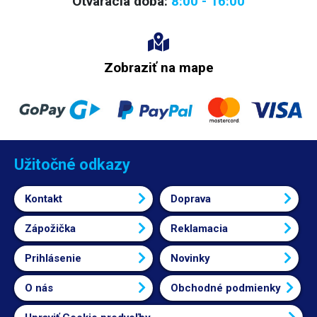
Otváracia doba:
8:00 - 16:00
Zobraziť na mape
Užitočné odkazy
Kontakt
Doprava
Zápožička
Reklamacia
Prihlásenie
Novinky
O nás
Obchodné podmienky