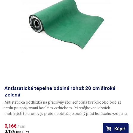
Antistatická tepelne odolná rohož 20 cm široká
zelená
Antistatická podložka na pracovný stôl schopná krátkodobo odolať
teplu pri spájkovaní horúcim vzduchom. Pri spájkovaní dosiek
mobilných telefónov ju preto neobťažuje bočný prúd horúceho vzduchu.
Po rozvinutí na stole zlepšuje jeho udržiavateľnosť z hygienického
hľadiska; materiál sa dá ľahko utrieť aj s použitím chemických
0,16€ 
/ cm
Kúpiť
prostriedkov, ako je alkohol alebo izopropylalkohol. Materiál je veľmi
0,13€ 
bez DPH