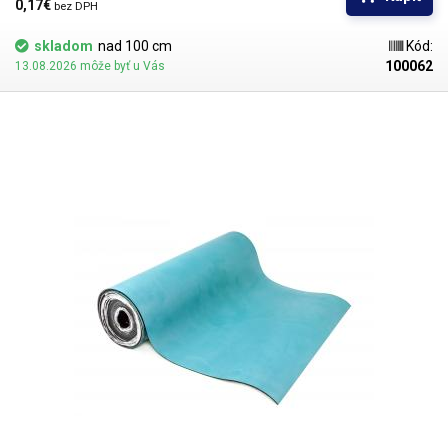
prostriedkov, ako je alkohol alebo izopropylalkohol. Materiál je veľmi
0,17€ 
bez DPH
pružný a po zakrytí bude pôsobiť ako veľmi dobrá ochrana dosky stola.
skladom
nad 100 cm
Kód:
100062
13.08.2026 môže byť u Vás