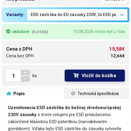
Varianty:
skladom
13.08.2026 môže byť u Vás
(6-25 ks)
15,58€
Cena s DPH
Cena bez DPH
12,66€
Vložiť do košíka
ks
 Popis
 Technická špecifikácia
Uzemňovacia ESD zástrčka do bežnej stredoeurópskej
230V zásuvky
s tromi vstupmi pre ESD príslušenstvo
zakončené klasickou ESD patentkou (nacvakávacím
gombíkom). Vďaka tejto ESD zástrčke do zásuvky vytvoríte