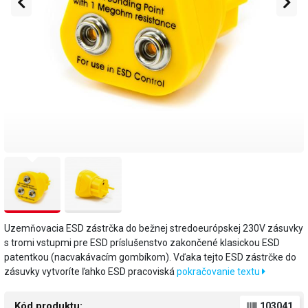
Uzemňovacia ESD zástrčka do bežnej stredoeurópskej 230V zásuvky
s tromi vstupmi pre ESD príslušenstvo zakončené klasickou ESD
patentkou (nacvakávacím gombíkom). Vďaka tejto ESD zástrčke do
zásuvky vytvoríte ľahko ESD pracoviská
pokračovanie textu
Kód produktu:
103041