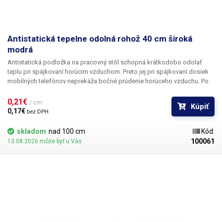
Antistatická tepelne odolná rohož 40 cm široká
modrá
Antistatická podložka na pracovný stôl schopná krátkodobo odolať
teplu pri spájkovaní horúcim vzduchom. Preto jej pri spájkovaní dosiek
mobilných telefónov neprekáža bočné prúdenie horúceho vzduchu. Po
rozvinutí na stole zlepšuje jeho udržiavateľnosť z hygienického hľadiska;
materiál sa dá ľahko utrieť aj s použitím chemických prostriedkov, ako je
0,21€ 
/ cm
Kúpiť
alkohol alebo izopropylalkohol. Materiál je veľmi pružný a po zakrytí
0,17€ 
bez DPH
bude pôsobiť ako veľmi dobrá ochrana dosky stola.
skladom
nad 100 cm
Kód:
100061
13.08.2026 môže byť u Vás