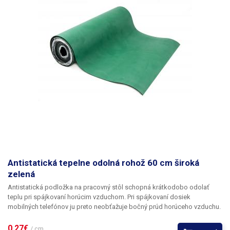
Antistatická tepelne odolná rohož 60 cm široká
zelená
Antistatická podložka na pracovný stôl schopná krátkodobo odolať
teplu pri spájkovaní horúcim vzduchom. Pri spájkovaní dosiek
mobilných telefónov ju preto neobťažuje bočný prúd horúceho vzduchu.
Po rozvinutí na stole zlepšuje jeho udržiavateľnosť z hygienického
hľadiska; materiál sa dá ľahko utrieť aj s použitím chemických
0,27€ 
/ cm