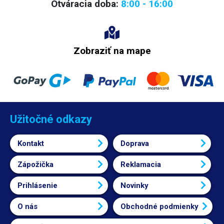
Otváracia doba:
8:00 - 16:00
Zobraziť na mape
Užitočné odkazy
Kontakt
Doprava
Zápožička
Reklamacia
Prihlásenie
Novinky
O nás
Obchodné podmienky