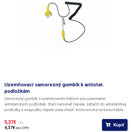
Uzemňovací samorezný gombík k antistat.
podložkám
Samorezný gombík s uzemňovacím káblom pre uzemnenie
antistatických podložiek. Stačí narovnať čepele, zatlačiť do antistatickej
podložky a naspodku čepele zase ohnúť. Krokosvorka na konci kábla
sa pricvakne na uzemňovací bod. Dĺžka uzemňovacieho kábla je 160
cm.
5,37€ 
/ ks
Kúpiť
4,37€ 
bez DPH