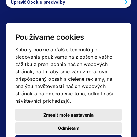
Upraviť Cookie predvoľby
Kontakty
Používame cookies
Obchodné oddelenie Reklamácie
Súbory cookie a ďalšie technológie
+420 603 357 606 +420 605 234 204
sledovania používame na zlepšenie vášho
info@hotair.cz
zážitku z prehliadania našich webových
Fakturačné a expedičné oddelenie
stránok, na to, aby sme vám zobrazovali
+420 605 259 759
prispôsobený obsah a cielené reklamy, na
(Po–Pia: 7:30 – 15:00)
analýzu návštevnosti našich webových
Technické oddelenie
stránok a na pochopenie toho, odkiaľ naši
+420 603 355 085
(Po–Pia: 8:00 – 16:00)
návštevníci prichádzajú.
servis@hotair.cz
Výdaj tovaru (Ostrava): Po-Pia: 8:00 - 16:00
Zmeniť moje nastavenia
Platba len v hotovosti
Odmietam