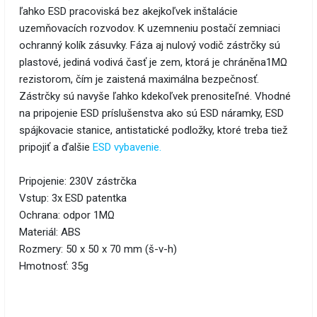
ľahko ESD pracoviská bez akejkoľvek inštalácie
uzemňovacích rozvodov. K uzemneniu postačí zemniaci
ochranný kolík zásuvky. Fáza aj nulový vodič zástrčky sú
plastové, jediná vodivá časť je zem, ktorá je chráněna1MΩ
rezistorom, čím je zaistená maximálna bezpečnosť.
Zástrčky sú navyše ľahko kdekoľvek prenositeľné. Vhodné
na pripojenie ESD príslušenstva ako sú ESD náramky, ESD
spájkovacie stanice, antistatické podložky, ktoré treba tiež
pripojiť a ďalšie
ESD vybavenie.
Pripojenie: 230V zástrčka
Vstup: 3x ESD patentka
Ochrana: odpor 1MΩ
Materiál: ABS
Rozmery: 50 x 50 x 70 mm (š-v-h)
Hmotnosť: 35g