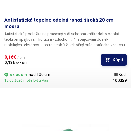
Antistatická tepelne odolná rohož široká 20 cm
modrá
Antistatická podložka na pracovný stôl schopná krátkodobo odolať
teplu pri spájkovaní horúcim vzduchom. Pri spájkovaní dosiek
mobilných telefónov ju preto neobťažuje bočný prúd horúceho vzduchu.
Po rozvinutí na stole zlepšuje jeho udržiavateľnosť z hygienického
hľadiska; materiál sa dá ľahko utrieť aj s použitím chemických
0,16€ 
/ cm
Kúpiť
prostriedkov, ako je alkohol alebo izopropylalkohol. Materiál je veľmi
0,13€ 
bez DPH
pružný a po zakrytí bude pôsobiť ako veľmi dobrá ochrana dosky stola.
skladom
nad 100 cm
Kód:
100059
13.08.2026 môže byť u Vás