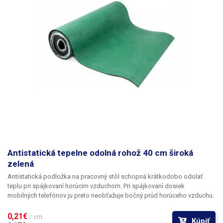
Antistatická tepelne odolná rohož 40 cm široká
zelená
Antistatická podložka na pracovný stôl schopná krátkodobo odolať
teplu pri spájkovaní horúcim vzduchom. Pri spájkovaní dosiek
mobilných telefónov ju preto neobťažuje bočný prúd horúceho vzduchu.
Po rozvinutí na stole zlepšuje jeho udržiavateľnosť z hygienického
hľadiska; materiál sa dá ľahko utrieť aj s použitím chemických
0,21€ 
/ cm
Kúpiť