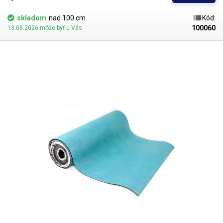
pružný a po zakrytí bude pôsobiť ako veľmi dobrá ochrana dosky stola.
skladom
nad 100 cm
Kód:
100060
13.08.2026 môže byť u Vás