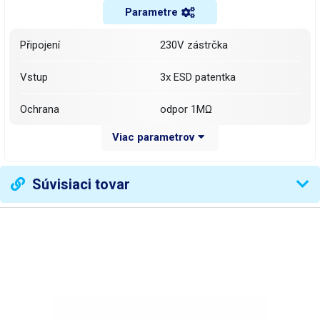
Parametre
Připojení
230V zástrčka
Vstup
3x ESD patentka
Ochrana
odpor 1MΩ
Viac parametrov
Materiál
ABS
Rozměry
50 x 50 x 70 mm (š-v-h)
Súvisiaci tovar
Hmotnost
35g
Hmotnosť balenia [kg]:
0.029 kg