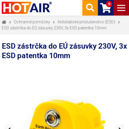
0
Ochranné pomôcky
Antistatické príslušenstvo (ESD)
ESD zástrčka do EÚ zásuvky 230V, 3x ESD patentka 10mm
ESD zástrčka do EÚ zásuvky 230V, 3x
ESD patentka 10mm