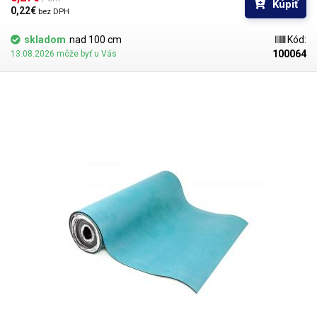
Kúpiť
prostriedkov, ako je alkohol alebo izopropylalkohol. Materiál je veľmi
0,22€ 
bez DPH
pružný a po zakrytí bude pôsobiť ako veľmi dobrá ochrana dosky stola.
skladom
nad 100 cm
Kód:
100064
13.08.2026 môže byť u Vás