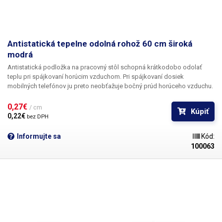
Antistatická tepelne odolná rohož 60 cm široká
modrá
Antistatická podložka na pracovný stôl schopná krátkodobo odolať
teplu pri spájkovaní horúcim vzduchom. Pri spájkovaní dosiek
mobilných telefónov ju preto neobťažuje bočný prúd horúceho vzduchu.
Po rozvinutí na stole zlepšuje jeho udržiavateľnosť z hygienického
hľadiska; materiál sa dá ľahko utrieť aj s použitím chemických
0,27€ 
/ cm
Kúpiť
prostriedkov, ako je alkohol alebo izopropylalkohol. Materiál je veľmi
0,22€ 
bez DPH
pružný a po zakrytí bude pôsobiť ako veľmi dobrá ochrana dosky stola.
Informujte sa
Kód:
100063