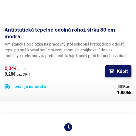
Antistatická tepelne odolná rohož šírka 80 cm
modrá
Antistatická podložka na pracovný stôl schopná krátkodobo odolať
teplu pri spájkovaní horúcim vzduchom. Pri spájkovaní dosiek
mobilných telefónov ju preto neobťažuje bočný prúd horúceho vzduchu.
Po rozvinutí na stole zlepšuje jeho udržiavateľnosť z hygienického
hľadiska; materiál sa dá ľahko utrieť aj s použitím chemických
0,34€ 
/ cm
Kúpiť
prostriedkov, ako je alkohol alebo izopropylalkohol. Materiál je veľmi
0,28€ 
bez DPH
pružný a po zakrytí bude pôsobiť ako veľmi dobrá ochrana dosky stola.
Tovar je na ceste
Kód:
100065