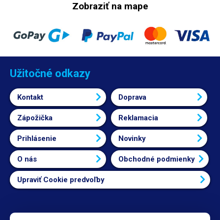
Zobraziť na mape
Užitočné odkazy
Kontakt
Doprava
Zápožička
Reklamacia
Prihlásenie
Novinky
O nás
Obchodné podmienky
Upraviť Cookie predvoľby