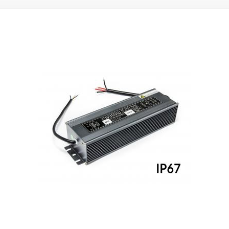
Stupeň krytia IP67 udáva krytie pred nebezpečným dotykom akejkoľvek
pomôcky, ochranou proti vniknutiu cudzích predmetov či prachu úplne a
ochranou proti ponoreniu do vody po dobu 30 minút do hĺbky jedného
metra. Zdroj je vhodný napríklad pre vonkajšie napájanie výkonovo
náročného LED osvetlenia - dlhých LED pásikov, výkonných LED
žiaroviek a pre ďalšie prúdovo náročné aplikácie. Vždy počítajte s
dostatočnou rezervou vo výkone (20-25%), zdroj nie je vhodné
dlhodobo prevádzkovať na hranici výkonových možností. Viac
priemyselných zdrojov iných parametrov nájdete v našej ponuke. Pre
výpočet potrebného výkonu zdroja na napájanie LED pásikov použite
tento jednoduchý výpočet: Dĺžka LED pásku v metroch * výkon na meter
* 1,25 (rezerva 25%) = potrebný výkon zdroja (W). Príklad: 18,5 * 10,8W *
1,25 = 249,75W <300W = zdroj je ideálny.