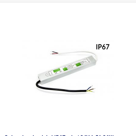
vhodný napríklad pre vonkajšie napájanie výkonovo menej náročného
LED osvetlenia - LED pásikov, LED čipov a pre ďalšie aplikácie. Vždy
počítajte s dostatočnou rezervou vo výkone (20-25%), zdroj nie je
vhodné dlhodobo prevádzkovať na hranici výkonových možností. Viac
priemyselných zdrojov iných parametrov nájdete v našej ponuke. Pre
výpočet potrebného výkonu zdroja na napájanie LED pásikov použite
tento jednoduchý výpočet: Dĺžka LED pásku v metroch * výkon na meter
* 1,25 (rezerva 25%) = potrebný výkon zdroja (W). Príklad: 2m * 10,8W *
1,25 = 27W <36W = zdroj je ideálne.