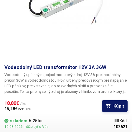
Vodeodolný LED transformátor 12V 3A 36W
Vodeodolný spínaný napájací modulový zdroj 12V 3A pre maximálny
príkon 36W
s vodeodolnosťou
IP67,
určený predovšetkým pre napájanie
LED pásikov, pre vstavanie, do rozvodných skríň a pre vonkajšie
použitie. Tento priemyselný zdroj je uložený v hliníkovom profile, ktorý je
kompletne zaliaty izolačnou hmotou, čo dáva zdroju odolnosť IP67 a je
teda
18,80€ 
vhodný aj do vonkajšieho vlhkého prostredia.
Vstupné napätie
/ ks
Kúpiť
zdroja je 230V AC 50Hz a na výstupe potom 12V 3A. Zdroj ponúka
15,28€ 
bez DPH
základnú ochranu proti skratu a preťaženiu. Stupeň krytia IP67 udáva
krytie pred nebezpečným dotykom akoukoľvek pomôckou, ochranou
skladom
6-25 ks
Kód:
proti vniknutiu cudzích predmetov či prachu úplne a ochranou proti
102621
10.08.2026 môže byť u Vás
ponoreniu do vody po dobu 30 minút do hĺbky jedného metra. Zdroj je