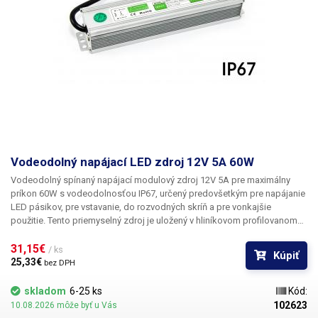
Vodeodolný napájací LED zdroj 12V 5A 60W
Vodeodolný spínaný napájací modulový zdroj 12V 5A pre maximálny
príkon 60W s vodeodolnosťou IP67,
určený predovšetkým pre napájanie
LED pásikov, pre vstavanie, do rozvodných skríň a pre vonkajšie
použitie. Tento priemyselný zdroj je uložený v hliníkovom profilovanom
šasi, ktoré je kompletne po okraj zaliate izolačnou hmotou, čo dáva
zdroju odolnosť IP67 a je teda
31,15€ 
vhodný aj do vonkajšieho vlhkého
/ ks
Kúpiť
prostredia.
Vstupné napätie zdroja je 230V AC 50Hz a na výstupe potom
25,33€ 
bez DPH
12V 5A. Zdroj ponúka základnú ochranu proti skratu a preťaženiu.
Stupeň krytia IP67 udáva krytie pred nebezpečným dotykom akejkoľvek
skladom
6-25 ks
Kód:
pomôcky, ochranou proti vniknutiu cudzích predmetov či prachu úplne a
102623
10.08.2026 môže byť u Vás
ochranou proti ponoreniu do vody po dobu 30 minút do hĺbky jedného