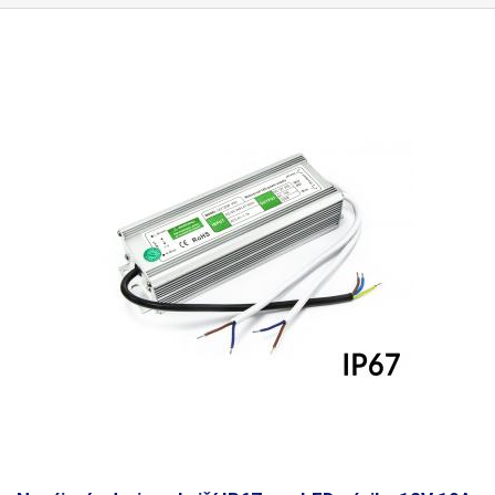
metra. Zdroj je vhodný napríklad pre vonkajšie napájanie výkonovo
menej náročného LED osvetlenie - LED pásikov, LED čipov a pre ďalšie
aplikácie. Vždy počítajte s dostatočnou rezervou vo výkone (20-25%),
zdroj nie je vhodné dlhodobo prevádzkovať na hranici výkonových
možností. Viac priemyselných zdrojov iných parametrov nájdete v našej
ponuke. Pre výpočet potrebného výkonu zdroja na napájanie LED
pásikov použite tento jednoduchý výpočet: Dĺžka LED pásku v metroch *
výkon na meter * 1,25 (rezerva 25%) = potrebný výkon zdroja (W). Príklad:
2,5m * 10,8W * 1,25 = 28,25W <36W = zdroj je ideálne.