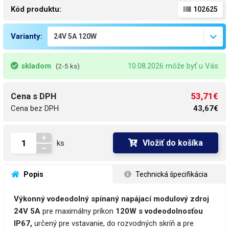
Kód produktu:
102625
Varianty:
skladom
10.08.2026 môže byť u Vás
(2-5 ks)
53,71€
Cena s DPH
Cena bez DPH
43,67€
Vložiť do košíka
ks
 Popis
 Technická špecifikácia
Výkonný vodeodolný spínaný napájací modulový zdroj
24V 5A
pre maximálny príkon
120W s vodeodolnosťou
IP67,
určený pre vstavanie, do rozvodných skríň a pre