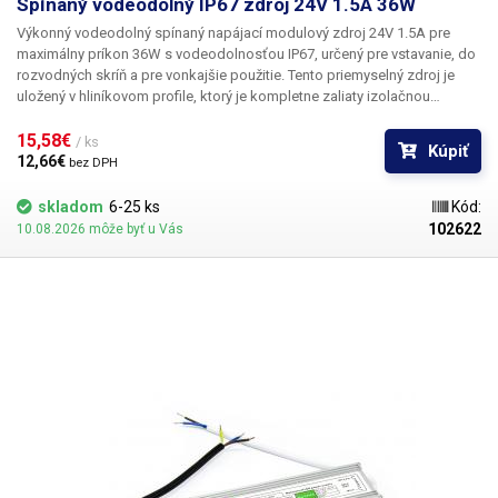
Spínaný vodeodolný IP67 zdroj 24V 1.5A 36W
Výkonný vodeodolný spínaný napájací modulový zdroj 24V 1.5A pre
maximálny príkon 36W
s vodeodolnosťou
IP67,
určený pre vstavanie, do
rozvodných skríň a pre vonkajšie použitie. Tento priemyselný zdroj je
uložený v hliníkovom profile, ktorý je kompletne zaliaty izolačnou
hmotou, čo dáva zdroju odolnosť IP67 a je teda vhodný aj do
vonkajšieho vlhkého prostredia. Vstupné napätie zdroja je 230V AC
15,58€ 
/ ks
Kúpiť
50Hz a na výstupe potom 24V 1.5A. Zdroj ponúka základnú ochranu
12,66€ 
bez DPH
proti skratu a preťaženiu. Stupeň krytia IP67 udáva krytie pred
nebezpečným dotykom akoukoľvek pomôckou, ochranou proti
skladom
6-25 ks
Kód:
vniknutiu cudzích predmetov či prachu úplne a ochranou proti ponoreniu
102622
10.08.2026 môže byť u Vás
do vody po dobu 30 minút do hĺbky jedného metra. Zdroj je vhodný
napríklad pre vonkajšie napájanie servomotorov, domáca automatizácia,
vstupných brán, výkonovo náročného LED osvetlenia - dlhých 24V LED
pásikov a pre ďalšie prúdovo náročné aplikácie. Vždy počítajte s
dostatočnou rezervou vo výkone (20-25%), zdroj nie je vhodné
dlhodobo prevádzkovať na hranici výkonových možností. Viac
priemyselných zdrojov iných parametrov nájdete v našej ponuke.