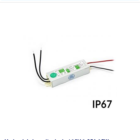
proti skratuproti
Ochrany
preťaženiuproti prepätiu
Hmotnosť balenia [kg]:
1.09 kg