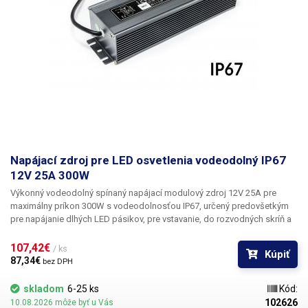
Napájací zdroj pre LED osvetlenia vodeodolný IP67
12V 25A 300W
Výkonný vodeodolný spínaný napájací modulový zdroj 12V 25A pre
maximálny príkon 300W
s vodeodolnosťou
IP67,
určený predovšetkým
pre napájanie dlhých LED pásikov, pre vstavanie, do rozvodných skríň a
pre vonkajšie použitie. Tento priemyselný zdroj je krytý profilovaným
hliníkovým šasi so šedým eloxom, ktoré je až po okraj zaliate
107,42€ 
/ ks
Kúpiť
epoxidovou živicou, čo dáva zdroju odolnosť IP67 a je teda
vhodný aj do
87,34€ 
bez DPH
vonkajšieho vlhkého prostredia.
Do zdroja vstupuje 230V AC 50Hz spolu
s uzemňovacím vodičom a na výstupe sú dva páry výstupných vodičov
skladom
6-25 ks
Kód:
12V 25A. Zdroj ponúka základnú ochranu proti skratu a preťaženiu.
102626
10.08.2026 môže byť u Vás