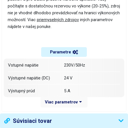
počítajte s dostatočnou rezervou vo výkone (20-25%), zdroj
nie je vhodné dlhodobo prevádzkovať na hranici výkonových
možností. Viac
priemyselných zdrojov
iných parametrov
nájdete v našej ponuke.
Parametre
Vstupné napätie
230V/50Hz
Výstupné napätie (DC)
24 V
Výstupný prúd
5 A
Viac parametrov
Výkon
120 W
Rozmery (š-v-h) mm
208-45-70 mm
Súvisiaci tovar