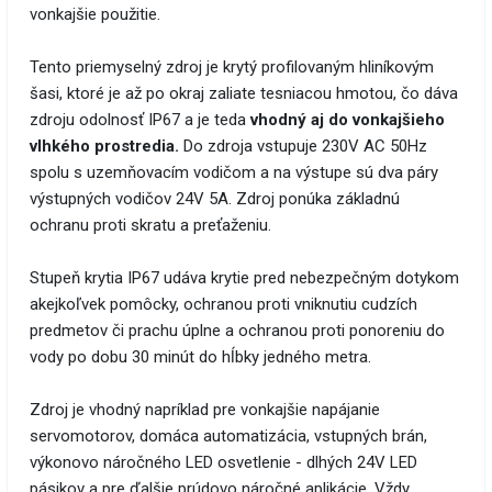
vonkajšie použitie.
Tento priemyselný zdroj je krytý profilovaným hliníkovým
šasi, ktoré je až po okraj zaliate tesniacou hmotou, čo dáva
zdroju odolnosť IP67 a je teda
vhodný aj do vonkajšieho
vlhkého prostredia.
Do zdroja vstupuje 230V AC 50Hz
spolu s uzemňovacím vodičom a na výstupe sú dva páry
výstupných vodičov 24V 5A. Zdroj ponúka základnú
ochranu proti skratu a preťaženiu.
Stupeň krytia IP67 udáva krytie pred nebezpečným dotykom
akejkoľvek pomôcky, ochranou proti vniknutiu cudzích
predmetov či prachu úplne a ochranou proti ponoreniu do
vody po dobu 30 minút do hĺbky jedného metra.
Zdroj je vhodný napríklad pre vonkajšie napájanie
servomotorov, domáca automatizácia, vstupných brán,
výkonovo náročného LED osvetlenie - dlhých 24V LED
pásikov a pre ďalšie prúdovo náročné aplikácie. Vždy