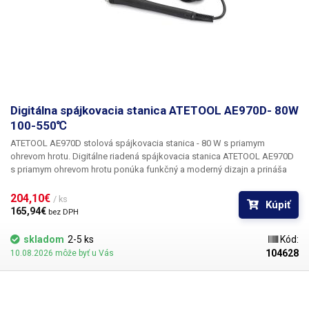
Digitálna spájkovacia stanica ATETOOL AE970D- 80W
100-550℃
ATETOOL AE970D stolová spájkovacia stanica - 80 W s priamym
ohrevom hrotu.
Digitálne riadená spájkovacia stanica ATETOOL AE970D
s priamym ohrevom hrotu ponúka funkčný a moderný dizajn a prináša
vysoký výkon a spoľahlivosť, ktoré poznáme z radu profesionálnych
spájkovacích staníc, do nižšej cenovej kategórie. Hlavnou výhodou
204,10€ 
/ ks
Kúpiť
stanice oproti konkurencii je
spájkovacie pero s priamym indukčným
165,94€ 
bez DPH
ohrevom a presným meraním teploty priamo v hrote
. Stanica používa na
spájkovanie
špeciálne "aktívne" hroty typu T80
, tieto hroty už majú
skladom
2-5 ks
Kód:
integrovaný indukčný ohrev a teplotný senzor.to znamená, že okolo
104628
10.08.2026 môže byť u Vás
hrotu je medená cievka, ktorá pomocou indukcie dokáže veľmi rýchlo
ohriať spájkovací hrot a vďaka teplotnému snímaču umiestnenému veľmi
blízko hrotu spájkovacieho pera dokáže stanica veľmi rýchlo reagovať
na zmeny teploty hrotu a podľa situácie meniť výkon ohrevu, takže